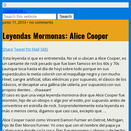
.::Cumorah.org ::.
junio 11, 2013 • no comments
Leyendas Mormonas: Alice Cooper
Share
Tweet
Pin
Mail
SMS
Esta leyenda sí que es entretenida. No sé si ubican a Alice Cooper, es
un cantante de rock pesado que fue bien famoso en los 60s y 70s
(aunque toca hasta el día de hoy) sobre todo porque en sus
espectáculos le metía colorsh con el maquillaje negro y con mucho
rímel, sangre artificial, sillas eléctricas y por supuesto, el clásico de los
clásicos, el decapitar una gallina (de utilería, por supuesto) con sus
propios dientes… chaaaan!
El caso es que una vieja leyenda mormona dice que Alice Cooper fue
mormón, hijo de un obispo o algo por el estilo, por supuesto antes de
convertirse en estrella de rock. Sorprendentemente esta leyenda es
más o menos cierta, digamos que casi casi, excepto que….
Alice Cooper nació como Vincent Damon Furnier en Detroit, Michigan,
hijo de Éter Moroni Furnier. Yo creo que con el nombre del papa ya
saben para donde va la cosa. Éter fue misionero y obispo y de hecho,