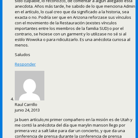
sido culpable, lo reconozco, de comentar a algún allegado esta
anecdota. Años más tarde, he sabido de lo que menciona Admin
en el artículo, lo cual creo que da significado a la historia, sea
exacta o no. Podría ser que en Arizona reforzase sus vínculos
con el movimiento de la Restauración (existes vínculos
importantes entre los miembros de la familia SUD) o por el
contrario, se hiciese con un garment y lo utilizase no sé si al
estilo Wowoka o para ridiculizarlo. Es una anécdota curiosa al
menos.
Saludos
Responder
Raul Carrillo
junio 24, 2013
Ja buen artículo,mi primer compañero en la misión es de Utah y
me contó la anécdota del día que marylin manson llego por
primera vez a salt lake para dar un concierto, y que da una
conferencia de prensa durante la conferencia de prensa