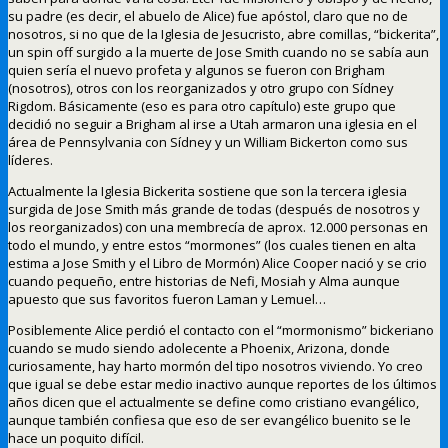
su padre (es decir, el abuelo de Alice) fue apóstol, claro que no de
nosotros, si no que de la Iglesia de Jesucristo, abre comillas, “bickerita”,
un spin off surgido a la muerte de Jose Smith cuando no se sabía aun
quien sería el nuevo profeta y algunos se fueron con Brigham
(nosotros), otros con los reorganizados y otro grupo con Sídney
Rigdom. Básicamente (eso es para otro capítulo) este grupo que
decidió no seguir a Brigham al irse a Utah armaron una iglesia en el
área de Pennsylvania con Sídney y un William Bickerton como sus
líderes.
Actualmente la Iglesia Bickerita sostiene que son la tercera iglesia
surgida de Jose Smith más grande de todas (después de nosotros y
los reorganizados) con una membrecía de aprox. 12.000 personas en
todo el mundo, y entre estos “mormones” (los cuales tienen en alta
estima a Jose Smith y el Libro de Mormón) Alice Cooper nació y se crio
cuando pequeño, entre historias de Nefi, Mosiah y Alma aunque
apuesto que sus favoritos fueron Laman y Lemuel…
Posiblemente Alice perdió el contacto con el “mormonismo” bickeriano
cuando se mudo siendo adolecente a Phoenix, Arizona, donde
curiosamente, hay harto mormón del tipo nosotros viviendo. Yo creo
que igual se debe estar medio inactivo aunque reportes de los últimos
años dicen que el actualmente se define como cristiano evangélico,
aunque también confiesa que eso de ser evangélico buenito se le
hace un poquito difícil.