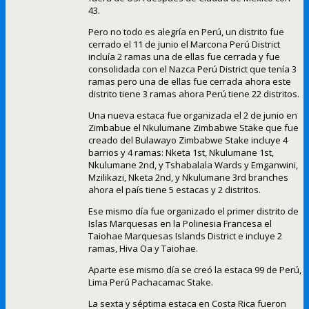
43.
Pero no todo es alegría en Perú, un distrito fue
cerrado el 11 de junio el Marcona Perú District
incluía 2 ramas una de ellas fue cerrada y fue
consolidada con el Nazca Perú District que tenía 3
ramas pero una de ellas fue cerrada ahora este
distrito tiene 3 ramas ahora Perú tiene 22 distritos.
Una nueva estaca fue organizada el 2 de junio en
Zimbabue el Nkulumane Zimbabwe Stake que fue
creado del Bulawayo Zimbabwe Stake incluye 4
barrios y 4 ramas: Nketa 1st, Nkulumane 1st,
Nkulumane 2nd, y Tshabalala Wards y Emganwini,
Mzilikazi, Nketa 2nd, y Nkulumane 3rd branches
ahora el país tiene 5 estacas y 2 distritos.
Ese mismo día fue organizado el primer distrito de
Islas Marquesas en la Polinesia Francesa el
Taiohae Marquesas Islands District e incluye 2
ramas, Hiva Oa y Taiohae.
Aparte ese mismo día se creó la estaca 99 de Perú,
Lima Perú Pachacamac Stake.
La sexta y séptima estaca en Costa Rica fueron