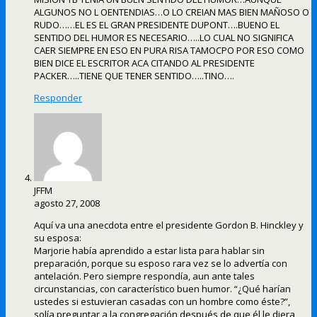
ALGUNOS NO L OENTENDIAS…O LO CREIAN MAS BIEN MAÑOSO O
RUDO……EL ES EL GRAN PRESIDENTE DUPONT….BUENO EL
SENTIDO DEL HUMOR ES NECESARIO…..LO CUAL NO SIGNIFICA
CAER SIEMPRE EN ESO EN PURA RISA TAMOCPO POR ESO COMO
BIEN DICE EL ESCRITOR ACA CITANDO AL PRESIDENTE
PACKER…..TIENE QUE TENER SENTIDO…..TINO….
Responder
JFFM
agosto 27, 2008
Aquí va una anecdota entre el presidente Gordon B. Hinckley y
su esposa:
Marjorie había aprendido a estar lista para hablar sin
preparación, porque su esposo rara vez se lo advertía con
antelación. Pero siempre respondía, aun ante tales
circunstancias, con característico buen humor. “¿Qué harían
ustedes si estuvieran casadas con un hombre como éste?”,
solía preguntar a la congregación después de que él le diera