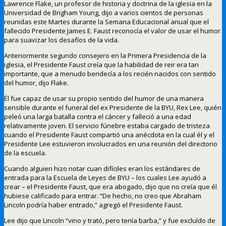
Lawrence Flake, un profesor de historia y doctrina de la iglesia en la
Universidad de Brigham Young, dijo a varios cientos de personas
reunidas este Martes durante la Semana Educacional anual que el
fallecido Presidente James E. Faust reconocía el valor de usar el humor
para suavizar los desafíos de la vida.
Anteriormente segundo consejero en la Primera Presidencia de la
iglesia, el Presidente Faust creía que la habilidad de reir era tan
importante, que a menudo bendecía a los recién nacidos con sentido
del humor, dijo Flake.
Él fue capaz de usar su propio sentido del humor de una manera
sensible durante el funeral del ex Presidente de la BYU, Rex Lee, quién
peleó una larga batalla contra el cáncer y falleció a una edad
relativamente joven. El servicio fúnebre estaba cargado de tristeza
cuando el Presidente Faust compartió una anécdota en la cual él y el
Presidente Lee estuvieron involucrados en una reunión del directorio
de la escuela.
Cuando alguien hizo notar cuan difíciles eran los estándares de
entrada para la Escuela de Leyes de BYU – los cuales Lee ayudó a
crear – el Presidente Faust, que era abogado, dijo que no creía que él
hubiese calificado para entrar. “De hecho, no creo que Abraham
Lincoln podría haber entrado,” agregó el Presidente Faust.
Lee dijo que Lincoln “vino y trató, pero tenía barba,” y fue excluído de