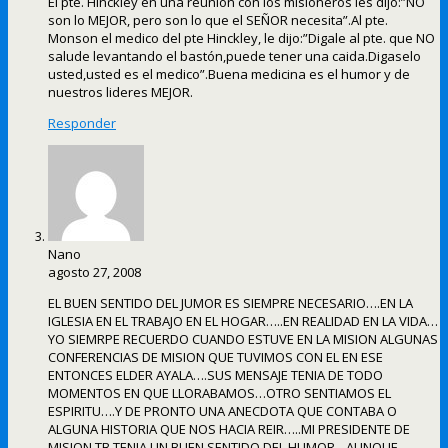
El pte. Hinckley en una reunión con los misioneros les dijo:”NO
son lo MEJOR, pero son lo que el SEÑOR necesita”.Al pte.
Monson el medico del pte Hinckley, le dijo:”Digale al pte. que NO
salude levantando el bastón,puede tener una caida.Digaselo
usted,usted es el medico”.Buena medicina es el humor y de
nuestros lideres MEJOR.
Responder
Nano
agosto 27, 2008
EL BUEN SENTIDO DEL JUMOR ES SIEMPRE NECESARIO….EN LA
IGLESIA EN EL TRABAJO EN EL HOGAR…..EN REALIDAD EN LA VIDA…
YO SIEMRPE RECUERDO CUANDO ESTUVE EN LA MISION ALGUNAS
CONFERENCIAS DE MISION QUE TUVIMOS CON EL EN ESE
ENTONCES ELDER AYALA….SUS MENSAJE TENIA DE TODO
MOMENTOS EN QUE LLORABAMOS…OTRO SENTIAMOS EL
ESPIRITU….Y DE PRONTO UNA ANECDOTA QUE CONTABA O
ALGUNA HISTORIA QUE NOS HACIA REIR…..MI PRESIDENTE DE
MISION TB TENIA UN BUEN SENTIDO DEL HUMOR…AUNQUE