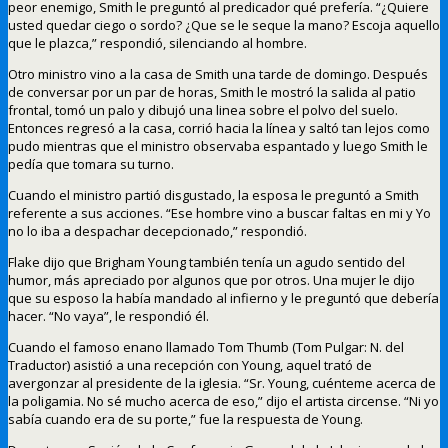
peor enemigo, Smith le preguntó al predicador qué prefería.
“¿Quiere
usted quedar ciego o sordo? ¿Que se le seque la mano?
Escoja aquello
que le plazca,” respondió, silenciando al hombre.
Otro ministro vino a la casa de Smith una tarde de domingo.
Después
de conversar por un par de horas, Smith le mostró la salida al patio
frontal, tomó un palo y dibujó una linea sobre el polvo del suelo.
Entonces regresó a la casa, corrió hacia la línea y saltó tan lejos como
pudo mientras que el ministro observaba espantado y luego Smith le
pedía que tomara su turno.
Cuando el ministro partió disgustado, la esposa le preguntó a Smith
referente a sus acciones. “Ese hombre vino a buscar faltas en mi y Yo
no lo iba a despachar decepcionado,” respondió.
Flake dijo que Brigham Young también tenía un agudo sentido del
humor, más apreciado por algunos que por otros. Una mujer le dijo
que su esposo la había mandado al infierno y le preguntó que debería
hacer.
“No vaya”, le respondió él.
Cuando el famoso enano llamado Tom Thumb (Tom Pulgar: N. del
Traductor) asistió a una recepción con Young, aquel trató de
avergonzar al presidente de la iglesia. “Sr. Young, cuénteme acerca de
la poligamia. No sé mucho acerca de eso,” dijo el artista circense. “Ni yo
sabía cuando era de su porte,” fue la respuesta de Young.