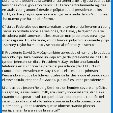
Durante una Sesión de la Conferencia General de la Iglesia cuando las
tensiones con el gobierno de los EEUU eran particularmente agudas
en Utah, Young anunció desde el púlpito que el presidente de los
EEUU, Zachary Taylor, que no era amigo para nada de los Mormones,
“ha muerto y se ha ido al infierno.”
Oficiales Federales que monitoreaban la conferencia llevaron a Young
hacia un costado entre las sesiones, dijo Flake, y le dijeron que se
disculpara públicamente o ellos crearían más problemas para la ya
sitiada iglesia. Aquella tarde, Young tomó el púlpito nuevamente y dijo
“Zachary Taylor ha muerto y se ha ido al infierno, y lo siento.”
El Presidente David O. McKay también apreciaba el humor y lo usaba a
menudo, dijo Flake. Siendo un viejo amigo del presidente de los EEUU
Lyndon Johnson, un día el President McKay recibió una llamada
telefónica en su oficina de parte del presidente (de EEUU).
“Feliz
Cumpleaños, Presidente McKay.
Este es el Presidente Johnson.”
Pensando en todos los líderes locales de la iglesia que él conocía con
el mismo título, respondió “Gracias.
¿De qué es usted presidente?”
Mientras que Joseph Fielding Smith era un hombre severo en público,
su esposa, Jessie Evans Smith, era vivaz y sobresaliente, dijo Flake.
Cuando su esposo le solicitó que hablara durante una reunión del
sacerdocio a la cual ella lo había acompañado, ella comenzó con
“Hermanos, ¿Saben ustedes qué se obtiene cuando plantan
mariguana en la granja de la estaca?”