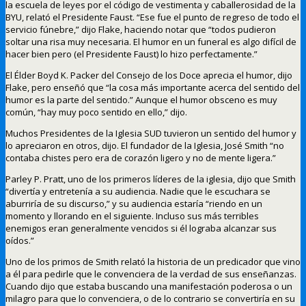
la escuela de leyes por el código de vestimenta y caballerosidad de la
BYU, relató el Presidente Faust. “Ese fue el punto de regreso de todo el
servicio fúnebre,” dijo Flake, haciendo notar que “todos pudieron
soltar una risa muy necesaria. El humor en un funeral es algo difícil de
hacer bien pero (el Presidente Faust) lo hizo perfectamente.”
El Élder Boyd K. Packer del Consejo de los Doce aprecia el humor, dijo
Flake, pero enseñó que “la cosa más importante acerca del sentido del
humor es la parte del sentido.” Aunque el humor obsceno es muy
común, “hay muy poco sentido en ello,” dijo.
Muchos Presidentes de la Iglesia SUD tuvieron un sentido del humor y
lo apreciaron en otros, dijo. El fundador de la Iglesia, José Smith “no
contaba chistes pero era de corazón ligero y no de mente ligera.”
Parley P. Pratt, uno de los primeros líderes de la iglesia, dijo que Smith
“divertía y entretenía a su audiencia. Nadie que le escuchara se
aburriría de su discurso,” y su audiencia estaría “riendo en un
momento y llorando en el siguiente. Incluso sus más terribles
enemigos eran generalmente vencidos si él lograba alcanzar sus
oídos.”
Uno de los primos de Smith relató la historia de un predicador que vino
a él para pedirle que le convenciera de la verdad de sus enseñanzas.
Cuando dijo que estaba buscando una manifestación poderosa o un
milagro para que lo convenciera, o de lo contrario se convertiría en su