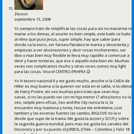
Zeusco
septiembre 15, 2008
Yo siempre trato de simplificar las cosas para asi no mariarme ni
mariar a los demas, el asunto es bien simple, este baile se baila
al ritmo que puso Jesus, super simple, hay que saber para
donde va la micro, ser fariseo/fanatico te marea y desorienta y
empiezas a ver alucinaciones y decir cosas incoherentes, ser
tibio o mas bien muy flexible te lleva muy rapidito a comenzar a
decir y hacer tonteras, que eso o aquello esta bien etc. Muchas
veces nos complicamos mucho y otras veces somos muy light
para las cosas. Viva el CENTRO (FRAFRA 😉
Yo Vi tesoro nacional II y me gusto mucho, anoche vi la CAIDA de
Hitler es muy buena si la quieren ver esta en el cable, vi la ultima
de Harry Postre, etc veo muchas pero trato que sean muy
sanas, si no las puedo ver con mi hija menor (7 años) toncs no la
veo, simple pero eficas, Sex and the City nunca la vi, la
encuentro muy mamona y tonta, House me entretiene, Lost
tambien y las escenas fuertes las cambio, BIGLOVE no la vi
desde que supe de la trama. Me gusta la accion y SCI FI y sobre
la segunda guerra mundial, pero mas me gusta los canales del
Discovery y por su puesto el JURBOL (Chile – Colombia ;). Feliz 18