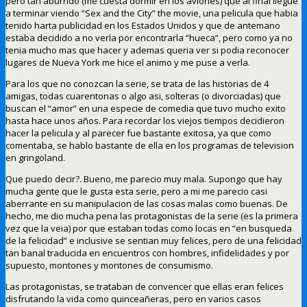
pero tan aburrido (me cuesta dormir en los aviones) que al final llegue
a terminar viendo “Sex and the City” the movie, una pelicula que habia
tenido harta publicidad en los Estados Unidos y que de antemano
estaba decidido a no verla por encontrarla “hueca”, pero como ya no
tenia mucho mas que hacer y ademas queria ver si podia reconocer
lugares de Nueva York me hice el animo y me puse a verla.
Para los que no conozcan la serie, se trata de las historias de 4
amigas, todas cuarentonas o algo asi, solteras (o divorciadas) que
buscan el “amor” en una especie de comedia que tuvo mucho exito
hasta hace unos años. Para recordar los viejos tiempos decidieron
hacer la pelicula y al parecer fue bastante exitosa, ya que como
comentaba, se hablo bastante de ella en los programas de television
en gringoland.
Que puedo decir?. Bueno, me parecio muy mala. Supongo que hay
mucha gente que le gusta esta serie, pero a mi me parecio casi
aberrante en su manipulacion de las cosas malas como buenas. De
hecho, me dio mucha pena las protagonistas de la serie (es la primera
vez que la veia) por que estaban todas como locas en “en busqueda
de la felicidad” e inclusive se sentian muy felices, pero de una felicidad
tan banal traducida en encuentros con hombres, infidelidades y por
supuesto, montones y montones de consumismo.
Las protagonistas, se trataban de convencer que ellas eran felices
disfrutando la vida como quinceañeras, pero en varios casos