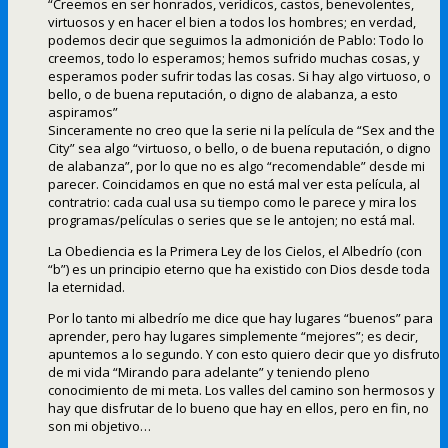
“Creemos en ser honrados, verídicos, castos, benevolentes,
virtuosos y en hacer el bien a todos los hombres; en verdad,
podemos decir que seguimos la admonición de Pablo: Todo lo
creemos, todo lo esperamos; hemos sufrido muchas cosas, y
esperamos poder sufrir todas las cosas. Si hay algo virtuoso, o
bello, o de buena reputación, o digno de alabanza, a esto
aspiramos”
Sinceramente no creo que la serie ni la película de “Sex and the
City” sea algo “virtuoso, o bello, o de buena reputación, o digno
de alabanza”, por lo que no es algo “recomendable” desde mi
parecer. Coincidamos en que no está mal ver esta película, al
contratrio: cada cual usa su tiempo como le parece y mira los
programas/películas o series que se le antojen; no está mal.
La Obediencia es la Primera Ley de los Cielos, el Albedrío (con
“b”) es un principio eterno que ha existido con Dios desde toda
la eternidad.
Por lo tanto mi albedrío me dice que hay lugares “buenos” para
aprender, pero hay lugares simplemente “mejores”; es decir,
apuntemos a lo segundo. Y con esto quiero decir que yo disfruto
de mi vida “Mirando para adelante” y teniendo pleno
conocimiento de mi meta. Los valles del camino son hermosos y
hay que disfrutar de lo bueno que hay en ellos, pero en fin, no
son mi objetivo…