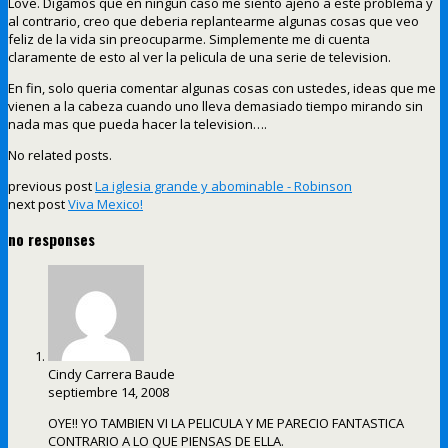
Love. Digamos que en ningun caso me siento ajeno a este problema y
al contrario, creo que deberia replantearme algunas cosas que veo
feliz de la vida sin preocuparme. Simplemente me di cuenta
claramente de esto al ver la pelicula de una serie de television.
En fin, solo queria comentar algunas cosas con ustedes, ideas que me
vienen a la cabeza cuando uno lleva demasiado tiempo mirando sin
nada mas que pueda hacer la television….
No related posts.
previous post
La iglesia grande y abominable - Robinson
next post
Viva Mexico!
no responses
Cindy Carrera Baude
septiembre 14, 2008
OYE!! YO TAMBIEN VI LA PELICULA Y ME PARECIO FANTASTICA
CONTRARIO A LO QUE PIENSAS DE ELLA.