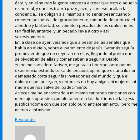
ésta, y en el mundo la gente empieza a creer que esto o aquello
es normal, y que les traerá paz y gozo, y con eso acallan la
conciencia…se obligan a sì mismos a no sentir pesar cuando
cometen pecados…desgraciadamente, tomando de pretexto el
albedrìo y la libertad, se cometen pecados de los cuales no es
tan fàcil levantarse, y un pecado lleva a otro y asì
sucesivamente.
En la clase de ayer, veìamos que a pesar de las señales que
había en el cielo, sobre el nacimiento de Jesús, Satanás seguía
promoviendo que no creyeran en ellas, llegando al punto que
se olvidaban de ellas y comenzaban a seguir al Diablo.
Yo no me considero fariseo, me gusta la Libertad, pero por mi
experiencia estando cerca del pecado, opino que es una ilusiòn
demasiado corta seguir las invitaciones del mundo, y que el
dolor y el pesar llegan, y entonces no hay amigos, ni mujeres, ni
nadie que nos salve del padecimiento.
A veces me he encontrado a mí mismo cantando canciones con
mensajes opuestos completamente a las doctrinas de la Iglesia,
justificándome con que son solo puro entretenimiento…pero me
miento a mí mismo…
Responder