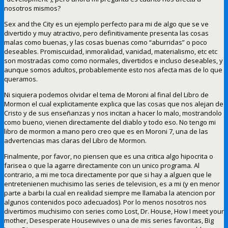
nosotros mismos?
Sex and the City es un ejemplo perfecto para mi de algo que se ve
divertido y muy atractivo, pero definitivamente presenta las cosas
malas como buenas, y las cosas buenas como “aburridas” o poco
deseables. Promiscuidad, inmoralidad, vanidad, materialismo, etc etc
son mostradas como como normales, divertidos e incluso deseables, y
aunque somos adultos, probablemente esto nos afecta mas de lo que
queramos.
Ni siquiera podemos olvidar el tema de Moroni al final del Libro de
Mormon el cual explicitamente explica que las cosas que nos alejan de
Cristo y de sus enseñanzas y nos incitan a hacer lo malo, mostrandolo
como bueno, vienen directamente del diablo y todo eso. No tengo mi
libro de mormon a mano pero creo que es en Moroni 7, una de las
advertencias mas claras del Libro de Mormon.
Finalmente, por favor, no piensen que es una critica algo hipocrita o
farisea o que la agarre directamente con un unico programa. Al
contrario, a mi me toca directamente por que si hay a alguen que le
entretenienen muchisimo las series de television, es a mi (y en menor
parte a barbi la cual en realidad siempre me llamaba la atencion por
algunos contenidos poco adecuados). Por lo menos nosotros nos
divertimos muchisimo con series como Lost, Dr. House, How I meet your
mother, Desesperate Housewives o una de mis series favoritas, Big