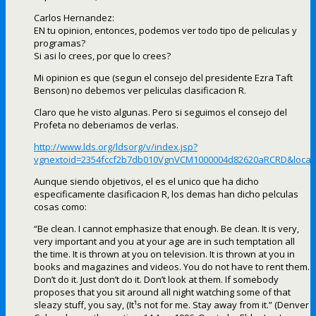
Carlos Hernandez:
EN tu opinion, entonces, podemos ver todo tipo de peliculas y
programas?
Si asi lo crees, por que lo crees?
Mi opinion es que (segun el consejo del presidente Ezra Taft
Benson) no debemos ver peliculas clasificacion R.
Claro que he visto algunas. Pero si seguimos el consejo del
Profeta no deberiamos de verlas.
http://www.lds.org/ldsorg/v/index.jsp?
vgnextoid=2354fccf2b7db010VgnVCM1000004d82620aRCRD&local
Aunque siendo objetivos, el es el unico que ha dicho
especificamente clasificacion R, los demas han dicho pelculas
cosas como:
“Be clean. I cannot emphasize that enough. Be clean. It is very,
very important and you at your age are in such temptation all
the time. It is thrown at you on television. It is thrown at you in
books and magazines and videos. You do not have to rent them.
Don’t do it. Just don’t do it. Don’t look at them. If somebody
proposes that you sit around all night watching some of that
sleazy stuff, you say, (It¹s not for me. Stay away from it.” (Denver