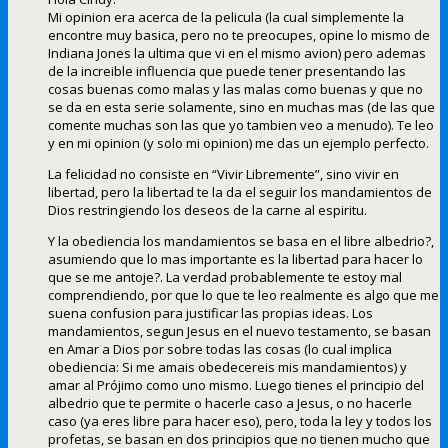
Mi opinion era acerca de la pelicula (la cual simplemente la
encontre muy basica, pero no te preocupes, opine lo mismo de
Indiana Jones la ultima que vi en el mismo avion) pero ademas
de la increible influencia que puede tener presentando las
cosas buenas como malas y las malas como buenas y que no
se da en esta serie solamente, sino en muchas mas (de las que
comente muchas son las que yo tambien veo a menudo). Te leo
y en mi opinion (y solo mi opinion) me das un ejemplo perfecto.
La felicidad no consiste en “Vivir Libremente”, sino vivir en
libertad, pero la libertad te la da el seguir los mandamientos de
Dios restringiendo los deseos de la carne al espiritu.
Y la obediencia los mandamientos se basa en el libre albedrio?,
asumiendo que lo mas importante es la libertad para hacer lo
que se me antoje?. La verdad probablemente te estoy mal
comprendiendo, por que lo que te leo realmente es algo que me
suena confusion para justificar las propias ideas. Los
mandamientos, segun Jesus en el nuevo testamento, se basan
en Amar a Dios por sobre todas las cosas (lo cual implica
obediencia: Si me amais obedecereis mis mandamientos) y
amar al Prójimo como uno mismo. Luego tienes el principio del
albedrio que te permite o hacerle caso a Jesus, o no hacerle
caso (ya eres libre para hacer eso), pero, toda la ley y todos los
profetas, se basan en dos principios que no tienen mucho que