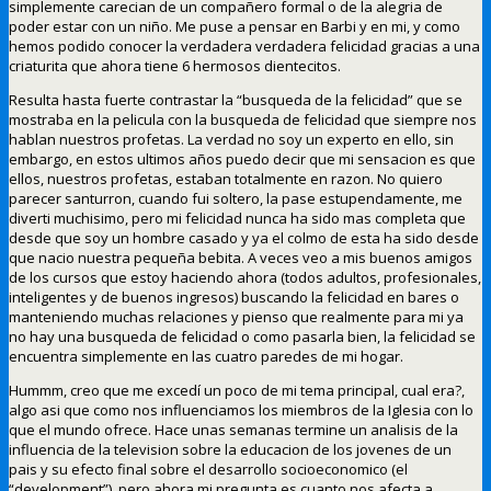
simplemente carecian de un compañero formal o de la alegria de
poder estar con un niño. Me puse a pensar en Barbi y en mi, y como
hemos podido conocer la verdadera verdadera felicidad gracias a una
criaturita que ahora tiene 6 hermosos dientecitos.
Resulta hasta fuerte contrastar la “busqueda de la felicidad” que se
mostraba en la pelicula con la busqueda de felicidad que siempre nos
hablan nuestros profetas. La verdad no soy un experto en ello, sin
embargo, en estos ultimos años puedo decir que mi sensacion es que
ellos, nuestros profetas, estaban totalmente en razon. No quiero
parecer santurron, cuando fui soltero, la pase estupendamente, me
diverti muchisimo, pero mi felicidad nunca ha sido mas completa que
desde que soy un hombre casado y ya el colmo de esta ha sido desde
que nacio nuestra pequeña bebita. A veces veo a mis buenos amigos
de los cursos que estoy haciendo ahora (todos adultos, profesionales,
inteligentes y de buenos ingresos) buscando la felicidad en bares o
manteniendo muchas relaciones y pienso que realmente para mi ya
no hay una busqueda de felicidad o como pasarla bien, la felicidad se
encuentra simplemente en las cuatro paredes de mi hogar.
Hummm, creo que me excedí un poco de mi tema principal, cual era?,
algo asi que como nos influenciamos los miembros de la Iglesia con lo
que el mundo ofrece. Hace unas semanas termine un analisis de la
influencia de la television sobre la educacion de los jovenes de un
pais y su efecto final sobre el desarrollo socioeconomico (el
“development”), pero ahora mi pregunta es cuanto nos afecta a