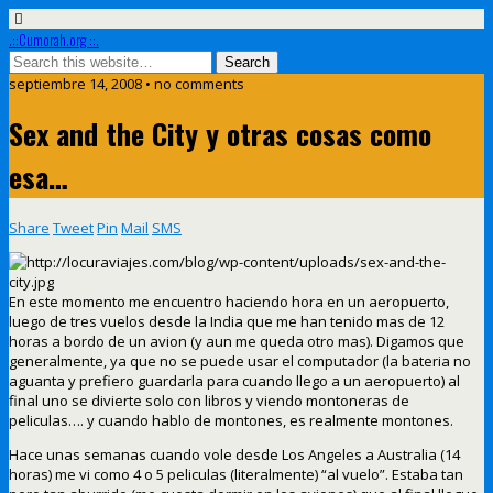
.::Cumorah.org ::.
septiembre 14, 2008 • no comments
Sex and the City y otras cosas como
esa…
Share
Tweet
Pin
Mail
SMS
En este momento me encuentro haciendo hora en un aeropuerto,
luego de tres vuelos desde la India que me han tenido mas de 12
horas a bordo de un avion (y aun me queda otro mas). Digamos que
generalmente, ya que no se puede usar el computador (la bateria no
aguanta y prefiero guardarla para cuando llego a un aeropuerto) al
final uno se divierte solo con libros y viendo montoneras de
peliculas…. y cuando hablo de montones, es realmente montones.
Hace unas semanas cuando vole desde Los Angeles a Australia (14
horas) me vi como 4 o 5 peliculas (literalmente) “al vuelo”. Estaba tan