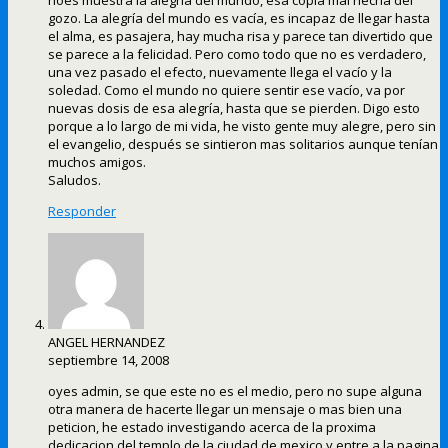
noes muestra la alegría del mundo, esa copia mal hecha del
gozo. La alegría del mundo es vacía, es incapaz de llegar hasta
el alma, es pasajera, hay mucha risa y parece tan divertido que
se parece a la felicidad. Pero como todo que no es verdadero,
una vez pasado el efecto, nuevamente llega el vacío y la
soledad. Como el mundo no quiere sentir ese vacío, va por
nuevas dosis de esa alegría, hasta que se pierden. Digo esto
porque a lo largo de mi vida, he visto gente muy alegre, pero sin
el evangelio, después se sintieron mas solitarios aunque tenían
muchos amigos.
Saludos.
Responder
ANGEL HERNANDEZ
septiembre 14, 2008
oyes admin, se que este no es el medio, pero no supe alguna
otra manera de hacerte llegar un mensaje o mas bien una
peticion, he estado investigando acerca de la proxima
dedicacion del templo de la ciudad de mexico y entre a la pagina