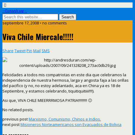
.::Cumorah.org ::.
septiembre 17, 2008 • no comments
Viva Chile Miercale!!!!!
Share
Tweet
Pin
Mail
SMS
Felicidades a todos mis compatriotas en este dia que celebramos la
independencia de nuestra hermosa, larga y angosta faja a las orillas
del pacifico (y no, no estoy adelantado, aca en China ya es 18 de
Septiembre, y estamos celebrando, tiquitiquitiiii!!!!).
Asi que, VIVA CHILE MIEERRRMOSA PATRIA!!!!!!!!!! 🙂
No related posts.
previous post
Marxismo, Comunismo, Chinos e Indios.
next post
Misioneros Norteamericanos son Evacuados de Bolivia