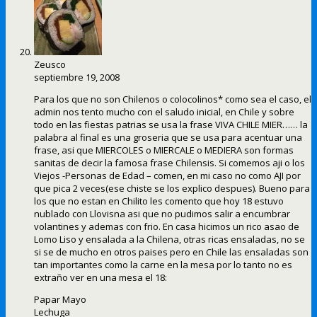
Zeusco
septiembre 19, 2008
Para los que no son Chilenos o colocolinos* como sea el caso, el
admin nos tento mucho con el saludo inicial, en Chile y sobre
todo en las fiestas patrias se usa la frase VIVA CHILE MIER…… la
palabra al final es una groseria que se usa para acentuar una
frase, asi que MIERCOLES o MIERCALE o MEDIERA son formas
sanitas de decir la famosa frase Chilensis. Si comemos aji o los
Viejos -Personas de Edad – comen, en mi caso no como AJI por
que pica 2 veces(ese chiste se los explico despues). Bueno para
los que no estan en Chilito les comento que hoy 18 estuvo
nublado con Llovisna asi que no pudimos salir a encumbrar
volantines y ademas con frio. En casa hicimos un rico asao de
Lomo Liso y ensalada a la Chilena, otras ricas ensaladas, no se
si se de mucho en otros paises pero en Chile las ensaladas son
tan importantes como la carne en la mesa por lo tanto no es
extraño ver en una mesa el 18:
Papar Mayo
Lechuga