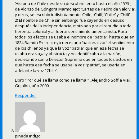
‘Historia de Chile desde su descubrimiento hasta el año 1575′,
de Alonso de Góngora Marmolejo’; ‘Cartas de Pedro de Valdivia’,
y otros, se escribió indistintamente ‘Chile, ‘Chili’, ‘Chille’ y ‘Chilli’.
2) El nombre de Chile sin embargo fue cayendo en desuso
después de la independencia, motivado por el repudio a toda
herencia colonial y al fuerte sentimiento americanista. Para
todos los efectos se usaba el nombre de ”patria”, hasta que en
1824 Ramón Freire creyó necesario ‘nacionalizar’ el sentimiento
de los chilenos ya que la voz ”patria” que en esa fecha se
usaba era vaga y abstracta y no identificaba a la nación,
decretando como Director Supremo que en todos los actos en
que hasta esa fecha se usaba la voz ”patria”, se usaría en
adelante la voz ”Chile”.
Libro ”Por qué se llama como se llama?”, Alejandro Soffia Vial,
Grijalbo, año 2000.
Responder
pineda indigo