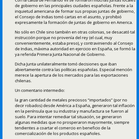
Con la caída de Fernando VII se formaron muchas juntas locales
de gobierno en las principales ciudades españolas. Frente a la
inquietud americana de formar sus propias juntas de gobierno,
el Consejo de Indias tomó cartas en el asunto, y prohibió
expresamente la formación de juntas de gobierno en America.
No sólo en Chile sino también en otras colonias, se desacató tal
instrucción porque no provenía del rey (el cual, muy
convenientemente, estaba preso), y contraviniendo al Consejo
de Indias, máxima autoridad en ejercicio en España, se formó la
ya referida Primera Junta Nacional de Gobierno.
Dicha Junta unilateralmente tomó decisiones que iban
abiertamente contra las políticas españolas. Especial mención
merece la apertura de los mercados para las exportaciones
chilenas.
Un comentario intermedio:
la gran cantidad de metales preciosos “importados” (por no
decir robados) desde América a España, generaron tal inflación
en la península que su industria y manufactura se fueron al
suelo. Para intentar remediar tal situación, se generaron
algunas medidas que no prosperaron mayormente, siempre
tendientes a coartar el comercio en beneficio de la
comercialización de los productos españoles.