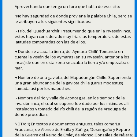
Aprovechando que tengo un libro que habla de eso, cito:
”No hay seguridad de donde proviene la palabra Chile, pero se
le atribuyen a los siguientes significados:
¬ Frío, del Quechua ‘chili’. Presumiendo que en la invasión inca,
estos hayan considerado muy frías las temperaturas de estas
latitudes comparadas con las de ellos.
¬ Donde se acaba la tierra, del Aymara ‘Chilli’. Tomando en
cuenta la visión de los Aymaras (en su invasión, anterior a los
incas) de que en esta zona se acaba la tierra y/o empezaba el
mar.
¬ Nombre de una gaviota, del Mapudungún Chille. Suponiendo
una gran abundancia de la gaviota chille (Larus modestus)
llamada así por los mapuches.
¬ Nombre del río y valle de Aconcagua, en los tiempos de la
invasión inca, el cual se supone fue dado por los mitimaes allí
instalados y tomado del río chilli de la región de Arequipa de
donde procedían.
NOTA: 1) En textos y documentos antiguos, tales como ‘La
Araucana’, de Alonso de Ercilla y Zúñiga; ‘Desengaño y Reparo
de la Guerra del Reino de Chile’, de Alonso González de Nájera;