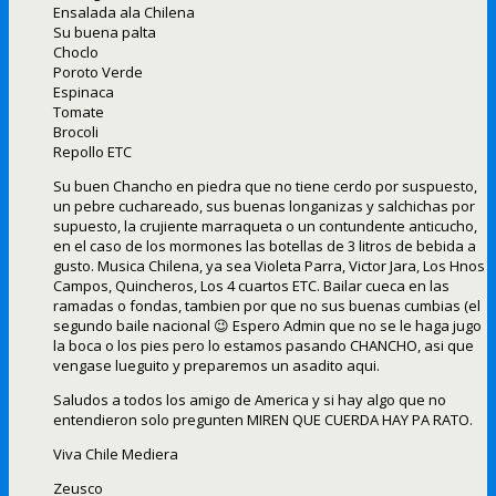
Ensalada ala Chilena
Su buena palta
Choclo
Poroto Verde
Espinaca
Tomate
Brocoli
Repollo ETC
Su buen Chancho en piedra que no tiene cerdo por suspuesto,
un pebre cuchareado, sus buenas longanizas y salchichas por
supuesto, la crujiente marraqueta o un contundente anticucho,
en el caso de los mormones las botellas de 3 litros de bebida a
gusto. Musica Chilena, ya sea Violeta Parra, Victor Jara, Los Hnos
Campos, Quincheros, Los 4 cuartos ETC. Bailar cueca en las
ramadas o fondas, tambien por que no sus buenas cumbias (el
segundo baile nacional 😉 Espero Admin que no se le haga jugo
la boca o los pies pero lo estamos pasando CHANCHO, asi que
vengase lueguito y preparemos un asadito aqui.
Saludos a todos los amigo de America y si hay algo que no
entendieron solo pregunten MIREN QUE CUERDA HAY PA RATO.
Viva Chile Mediera
Zeusco