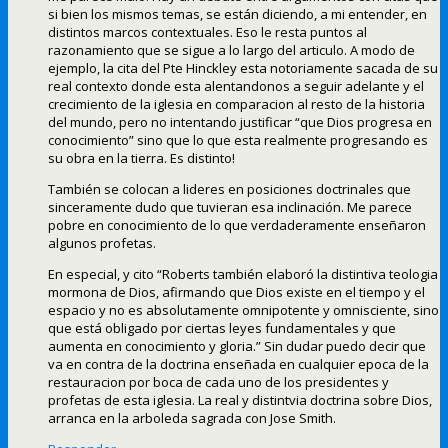
si bien los mismos temas, se están diciendo, a mi entender, en
distintos marcos contextuales. Eso le resta puntos al
razonamiento que se sigue a lo largo del articulo. A modo de
ejemplo, la cita del Pte Hinckley esta notoriamente sacada de su
real contexto donde esta alentandonos a seguir adelante y el
crecimiento de la iglesia en comparacion al resto de la historia
del mundo, pero no intentando justificar “que Dios progresa en
conocimiento” sino que lo que esta realmente progresando es
su obra en la tierra. Es distinto!
También se colocan a lideres en posiciones doctrinales que
sinceramente dudo que tuvieran esa inclinación. Me parece
pobre en conocimiento de lo que verdaderamente enseñaron
algunos profetas.
En especial, y cito “Roberts también elaboró la distintiva teologia
mormona de Dios, afirmando que Dios existe en el tiempo y el
espacio y no es absolutamente omnipotente y omnisciente, sino
que está obligado por ciertas leyes fundamentales y que
aumenta en conocimiento y gloria.” Sin dudar puedo decir que
va en contra de la doctrina enseñada en cualquier epoca de la
restauracion por boca de cada uno de los presidentes y
profetas de esta iglesia. La real y distintvia doctrina sobre Dios,
arranca en la arboleda sagrada con Jose Smith.