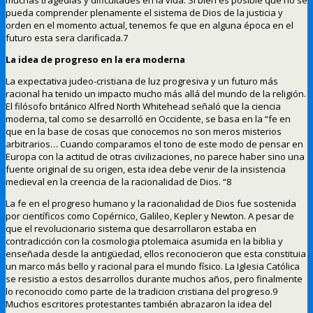
pueda comprender plenamente el sistema de Dios de la justicia y
orden en el momento actual, tenemos fe que en alguna época en el
futuro esta sera clarificada.7
La idea de progreso en la era moderna
La expectativa judeo-cristiana de luz progresiva y un futuro más
racional ha tenido un impacto mucho más allá del mundo de la religión.
El filósofo británico Alfred North Whitehead señaló que la ciencia
moderna, tal como se desarrolló en Occidente, se basa en la “fe en
que en la base de cosas que conocemos no son meros misterios
arbitrarios… Cuando comparamos el tono de este modo de pensar en
Europa con la actitud de otras civilizaciones, no parece haber sino una
fuente original de su origen, esta idea debe venir de la insistencia
medieval en la creencia de la racionalidad de Dios. “8
La fe en el progreso humano y la racionalidad de Dios fue sostenida
por científicos como Copérnico, Galileo, Kepler y Newton. A pesar de
que el revolucionario sistema que desarrollaron estaba en
contradicción con la cosmologia ptolemaica asumida en la biblia y
enseñada desde la antigüedad, ellos reconocieron que esta constituia
un marco más bello y racional para el mundo físico. La Iglesia Católica
se resistio a estos desarrollos durante muchos años, pero finalmente
lo reconocido como parte de la tradicion cristiana del progreso.9
Muchos escritores protestantes también abrazaron la idea del