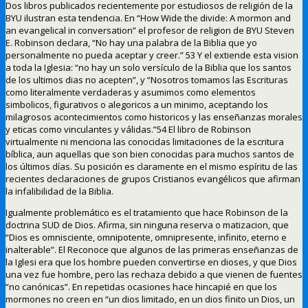
Dos libros publicados recientemente por estudiosos de religión de la
BYU ilustran esta tendencia. En “How Wide the divide: A mormon and
an evangelical in conversation” el profesor de religion de BYU Steven
E. Robinson declara, “No hay una palabra de la Biblia que yo
personalmente no pueda aceptar y creer.” 53 Y el extiende esta vision
a toda la Iglesia: “no hay un solo versículo de la Biblia que los santos
de los ultimos dias no acepten”, y “Nosotros tomamos las Escrituras
como literalmente verdaderas y asumimos como elementos
simbolicos, figurativos o alegoricos a un minimo, aceptando los
milagrosos acontecimientos como historicos y las enseñanzas morales
y eticas como vinculantes y válidas.”54 El libro de Robinson
virtualmente ni menciona las conocidas limitaciones de la escritura
bíblica, aun aquellas que son bien conocidas para muchos santos de
los últimos días. Su posición es claramente en el mismo espíritu de las
recientes declaraciones de grupos Cristianos evangélicos que afirman
la infalibilidad de la Biblia.
Igualmente problemático es el tratamiento que hace Robinson de la
doctrina SUD de Dios. Afirma, sin ninguna reserva o matizacion, que
“Dios es omnisciente, omnipotente, omnipresente, infinito, eterno e
inalterable”. El Reconoce que algunos de las primeras enseñanzas de
la Iglesi era que los hombre pueden convertirse en dioses, y que Dios
una vez fue hombre, pero las rechaza debido a que vienen de fuentes
“no canónicas”. En repetidas ocasiones hace hincapié en que los
mormones no creen en “un dios limitado, en un dios finito un Dios, un