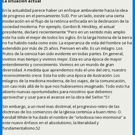
La situación actual
En la actualidad parece haber un enfoque ambivalente hacia la idea
de progreso en el pensamiento SUD. Por un lado, existe una cierta
moderación en el flujo de la retórica enfocada en la declinacion de la
sociedad moderna. Por ejemplo, Gordon B. Hinckley, el actual
presidente, declaró recientemente “Pero en un sentido más amplio
este ha sido el mejor de todos los siglos. En la larga historia de la tierra
no ha habido nada como esto. La esperanza de vida del hombre se ha
extendido por más de 25 años. Piensen en ello. Es un milagro. Los
frutos de la ciencia han sido evidente en todas partes. En general,
vivimos mas tiempo y vivimos mejor. Esta es una época de mayor
entendimiento y conocimiento. Vivimos en un mundo de gran
diversidad. A medida que aprendemos más el uno del otro, nuestro
reconocimiento crece. Esta ha sido una época de ilustración. Los
milagros de la medicina moderna, de los viajes, de la comunicación,
son casi más allá de lo que nos hubiesemos imaginado. Todo esto ha
abierto nuevas oportunidades para nosotros que debemos
aprovechar y usar para el avanze en la obra del Señor.”51
Sin embargo, a un nivel mas doctrinal, el progresivo retiro de las
doctrinas de los comienzos de la Iglesia continúa a buen ritmo. O.
Kendall White le ha dado el nombre de “ortodoxia neo-mormona” a
este nuevo énfasis en el absolutismo, la literalidad y
fundamentalismo.52