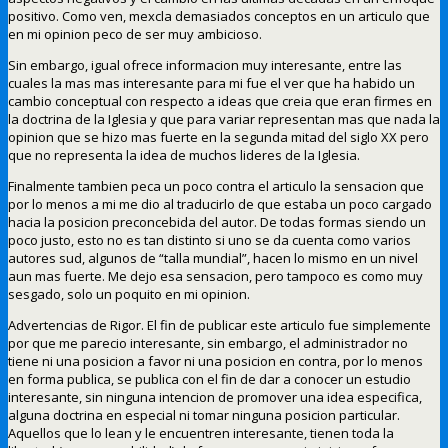
positivo. Como ven, mexcla demasiados conceptos en un articulo que
en mi opinion peco de ser muy ambicioso.
Sin embargo, igual ofrece informacion muy interesante, entre las
cuales la mas mas interesante para mi fue el ver que ha habido un
cambio conceptual con respecto a ideas que creia que eran firmes en
la doctrina de la Iglesia y que para variar representan mas que nada la
opinion que se hizo mas fuerte en la segunda mitad del siglo XX pero
que no representa la idea de muchos lideres de la Iglesia.
Finalmente tambien peca un poco contra el articulo la sensacion que
por lo menos a mi me dio al traducirlo de que estaba un poco cargado
hacia la posicion preconcebida del autor. De todas formas siendo un
poco justo, esto no es tan distinto si uno se da cuenta como varios
autores sud, algunos de “talla mundial”, hacen lo mismo en un nivel
aun mas fuerte. Me dejo esa sensacion, pero tampoco es como muy
sesgado, solo un poquito en mi opinion.
Advertencias de Rigor. El fin de publicar este articulo fue simplemente
por que me parecio interesante, sin embargo, el administrador no
tiene ni una posicion a favor ni una posicion en contra, por lo menos
en forma publica, se publica con el fin de dar a conocer un estudio
interesante, sin ninguna intencion de promover una idea especifica,
alguna doctrina en especial ni tomar ninguna posicion particular.
Aquellos que lo lean y le encuentren interesante, tienen toda la