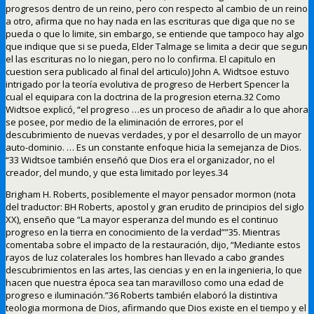
progresos dentro de un reino, pero con respecto al cambio de un reino
a otro, afirma que no hay nada en las escrituras que diga que no se
pueda o que lo limite, sin embargo, se entiende que tampoco hay algo
que indique que si se pueda, Elder Talmage se limita a decir que segun
el las escrituras no lo niegan, pero no lo confirma. El capitulo en
cuestion sera publicado al final del articulo) John A. Widtsoe estuvo
intrigado por la teoría evolutiva de progreso de Herbert Spencer la
cual el equipara con la doctrina de la progresion eterna.32 Como
Widtsoe explicó, “el progreso …es un proceso de añadir a lo que ahora
se posee, por medio de la eliminación de errores, por el
descubrimiento de nuevas verdades, y por el desarrollo de un mayor
auto-dominio. … Es un constante enfoque hicia la semejanza de Dios.
“33 Widtsoe también enseñó que Dios era el organizador, no el
creador, del mundo, y que esta limitado por leyes.34
Brigham H. Roberts, posiblemente el mayor pensador mormon (nota
del traductor: BH Roberts, apostol y gran erudito de principios del siglo
XX), enseño que “La mayor esperanza del mundo es el continuo
progreso en la tierra en conocimiento de la verdad””35. Mientras
comentaba sobre el impacto de la restauración, dijo, “Mediante estos
rayos de luz colaterales los hombres han llevado a cabo grandes
descubrimientos en las artes, las ciencias y en en la ingenieria, lo que
hacen que nuestra época sea tan maravilloso como una edad de
progreso e iluminación.”36 Roberts también elaboró la distintiva
teologia mormona de Dios, afirmando que Dios existe en el tiempo y el