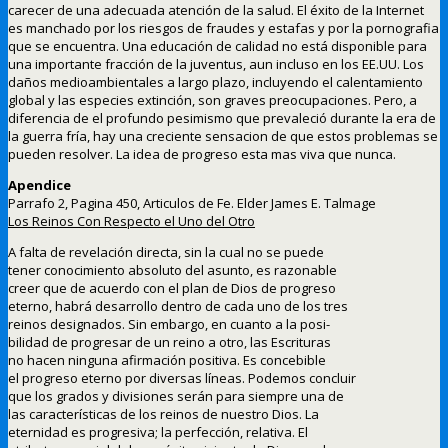
carecer de una adecuada atención de la salud. El éxito de la Internet
es manchado por los riesgos de fraudes y estafas y por la pornografia
que se encuentra. Una educación de calidad no está disponible para
una importante fracción de la juventus, aun incluso en los EE.UU. Los
daños medioambientales a largo plazo, incluyendo el calentamiento
global y las especies extinción, son graves preocupaciones. Pero, a
diferencia de el profundo pesimismo que prevaleció durante la era de
la guerra fría, hay una creciente sensacion de que estos problemas se
pueden resolver. La idea de progreso esta mas viva que nunca.
Apendice
Parrafo 2, Pagina 450, Articulos de Fe. Elder James E. Talmage
Los Reinos Con Respecto el Uno del Otro
A falta de revelación directa, sin la cual no se puede
tener conocimiento absoluto del asunto, es razonable
creer que de acuerdo con el plan de Dios de progreso
eterno, habrá desarrollo dentro de cada uno de los tres
reinos designados. Sin embargo, en cuanto a la posi-
bilidad de progresar de un reino a otro, las Escrituras
no hacen ninguna afirmación positiva. Es concebible
el progreso eterno por diversas líneas. Podemos concluir
que los grados y divisiones serán para siempre una de
las características de los reinos de nuestro Dios. La
eternidad es progresiva; la perfección, relativa. El