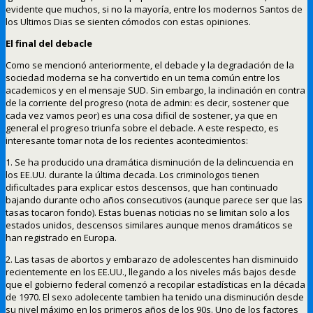
evidente que muchos, si no la mayoría, entre los modernos Santos de
los Ultimos Dias se sienten cómodos con estas opiniones.
El final del debacle
Como se mencionó anteriormente, el debacle y la degradación de la
sociedad moderna se ha convertido en un tema común entre los
academicos y en el mensaje SUD. Sin embargo, la inclinación en contra
de la corriente del progreso (nota de admin: es decir, sostener que
cada vez vamos peor) es una cosa dificil de sostener, ya que en
general el progreso triunfa sobre el debacle. A este respecto, es
interesante tomar nota de los recientes acontecimientos:
1. Se ha producido una dramática disminución de la delincuencia en
los EE.UU. durante la última decada. Los criminologos tienen
dificultades para explicar estos descensos, que han continuado
bajando durante ocho años consecutivos (aunque parece ser que las
tasas tocaron fondo). Estas buenas noticias no se limitan solo a los
estados unidos, descensos similares aunque menos dramáticos se
han registrado en Europa.
2. Las tasas de abortos y embarazo de adolescentes han disminuido
recientemente en los EE.UU., llegando a los niveles más bajos desde
que el gobierno federal comenzó a recopilar estadísticas en la década
de 1970. El sexo adolecente tambien ha tenido una disminución desde
su nivel máximo en los primeros años de los 90s. Uno de los factores