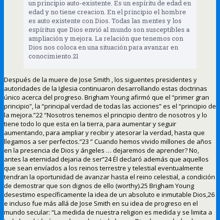
un principio auto-existente. Es un espíritu de edad en
edad y no tiene creacion. En el principio el hombre
es auto existente con Dios. Todas las mentes y los
espíritus que Dios envió al mundo son susceptibles a
ampliación y mejora. La relación que tenemos con
Dios nos coloca en una situación para avanzar en
conocimiento.21
Después de la muere de Jose Smith , los siguentes presidentes y
autoridades de la Iglesia continuaron desarrollando estas doctrinas
único acerca del progreso. Brigham Young afirmó que el “primer gran
principio”, la “principal verdad de todas las acciones” es el “principio de
la mejora.”22 “Nosotros tenemos el principio dentro de nosotros y lo
tiene todo lo que esta en la tierra, para aumentar y seguir
aumentando, para ampliar y recibir y atesorar la verdad, hasta que
llegamos a ser perfectos.”23 ” Cuando hemos vivido millones de años
en la presencia de Dios y ángeles … dejaremos de aprender? No,
antes la eternidad dejaria de ser”24 Él declaró además que aquellos
que sean envíados a los reinos terrestre y telestial eventualmente
tendran la oportunidad de avanzar hasta el reino celestial, a condición
de demostrar que son dignos de ello (worthy).25 Brigham Young
desestimo específicamente la idea de un absoluto e inmutable Dios,26
e incluso fue más allá de Jose Smith en su idea de progreso en el
mundo secular: “La medida de nuestra religion es medida y se limita a