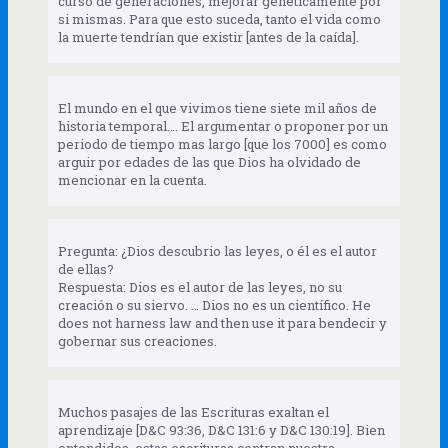
curso de generaciones, mejorar genéticamente por
si mismas. Para que esto suceda, tanto el vida como
la muerte tendrían que existir [antes de la caída].
El mundo en el que vivimos tiene siete mil años de
historia temporal…. El argumentar o proponer por un
periodo de tiempo mas largo [que los 7000] es como
arguir por edades de las que Dios ha olvidado de
mencionar en la cuenta.
Pregunta: ¿Dios descubrio las leyes, o él es el autor
de ellas?
Respuesta: Dios es el autor de las leyes, no su
creación o su siervo. … Dios no es un científico. He
does not harness law and then use it para bendecir y
gobernar sus creaciones.
Muchos pasajes de las Escrituras exaltan el
aprendizaje [D&C 93:36, D&C 131:6 y D&C 130:19]. Bien
entendidos, estas escrituras centran nuestra