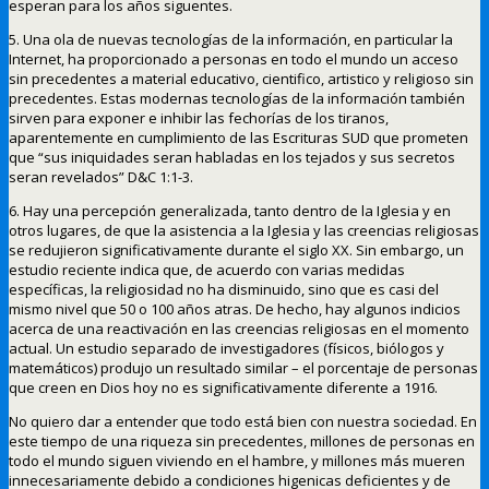
esperan para los años siguentes.
5. Una ola de nuevas tecnologías de la información, en particular la
Internet, ha proporcionado a personas en todo el mundo un acceso
sin precedentes a material educativo, cientifico, artistico y religioso sin
precedentes. Estas modernas tecnologías de la información también
sirven para exponer e inhibir las fechorías de los tiranos,
aparentemente en cumplimiento de las Escrituras SUD que prometen
que “sus iniquidades seran habladas en los tejados y sus secretos
seran revelados” D&C 1:1-3.
6. Hay una percepción generalizada, tanto dentro de la Iglesia y en
otros lugares, de que la asistencia a la Iglesia y las creencias religiosas
se redujieron significativamente durante el siglo XX. Sin embargo, un
estudio reciente indica que, de acuerdo con varias medidas
específicas, la religiosidad no ha disminuido, sino que es casi del
mismo nivel que 50 o 100 años atras. De hecho, hay algunos indicios
acerca de una reactivación en las creencias religiosas en el momento
actual. Un estudio separado de investigadores (físicos, biólogos y
matemáticos) produjo un resultado similar – el porcentaje de personas
que creen en Dios hoy no es significativamente diferente a 1916.
No quiero dar a entender que todo está bien con nuestra sociedad. En
este tiempo de una riqueza sin precedentes, millones de personas en
todo el mundo siguen viviendo en el hambre, y millones más mueren
innecesariamente debido a condiciones higenicas deficientes y de