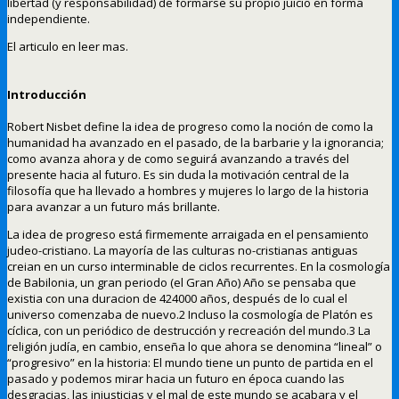
libertad (y responsabilidad) de formarse su propio juicio en forma
independiente.
El articulo en leer mas.
Introducción
Robert Nisbet define la idea de progreso como la noción de como la
humanidad ha avanzado en el pasado, de la barbarie y la ignorancia;
como avanza ahora y de como seguirá avanzando a través del
presente hacia al futuro. Es sin duda la motivación central de la
filosofía que ha llevado a hombres y mujeres lo largo de la historia
para avanzar a un futuro más brillante.
La idea de progreso está firmemente arraigada en el pensamiento
judeo-cristiano. La mayoría de las culturas no-cristianas antiguas
creian en un curso interminable de ciclos recurrentes. En la cosmología
de Babilonia, un gran periodo (el Gran Año) Año se pensaba que
existia con una duracion de 424000 años, después de lo cual el
universo comenzaba de nuevo.2 Incluso la cosmología de Platón es
cíclica, con un periódico de destrucción y recreación del mundo.3 La
religión judía, en cambio, enseña lo que ahora se denomina “lineal” o
“progresivo” en la historia: El mundo tiene un punto de partida en el
pasado y podemos mirar hacia un futuro en época cuando las
desgracias, las injusticias y el mal de este mundo se acabara y el