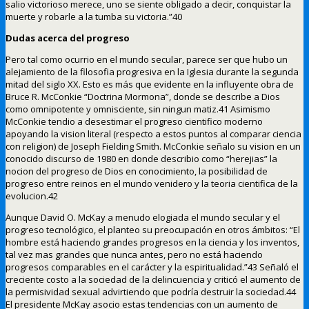
salio victorioso merece, uno se siente obligado a decir, conquistar la
muerte y robarle a la tumba su victoria.”40
Dudas acerca del progreso
Pero tal como ocurrio en el mundo secular, parece ser que hubo un
alejamiento de la filosofia progresiva en la Iglesia durante la segunda
mitad del siglo XX. Esto es más que evidente en la influyente obra de
Bruce R. McConkie “Doctrina Mormona”, donde se describe a Dios
como omnipotente y omnisciente, sin ningun matiz.41 Asimismo
McConkie tendio a desestimar el progreso cientifico moderno
apoyando la vision literal (respecto a estos puntos al comparar ciencia
con religion) de Joseph Fielding Smith. McConkie señalo su vision en un
conocido discurso de 1980 en donde describio como “herejias” la
nocion del progreso de Dios en conocimiento, la posibilidad de
progreso entre reinos en el mundo venidero y la teoria cientifica de la
evolucion.42
Aunque David O. McKay a menudo elogiada el mundo secular y el
progreso tecnológico, el planteo su preocupación en otros ámbitos: “El
hombre está haciendo grandes progresos en la ciencia y los inventos,
tal vez mas grandes que nunca antes, pero no está haciendo
progresos comparables en el carácter y la espiritualidad.”43 Señaló el
creciente costo a la sociedad de la delincuencia y criticó el aumento de
la permisividad sexual advirtiendo que podría destruir la sociedad.44
El presidente McKay asocio estas tendencias con un aumento de