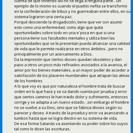
cuenta de que viviendo así no se llega a ninguna parte…un
ejemplo de lo mismo es cuando el pueblo nefita se transformó
en la confederación de tribus y no guerreaban entre ellos, en su
sistema lograron una cierta paz.
Porqué desciende la drogadicción, tiene que ver con asumir
esto como una enfermedad, como algo que quita
oportunidades sobre todo en una e´poca en que si una
persona tiene sus facultades mentales y utiliza bien las
oportunidades que se le presentan pueda alcanzar una calidad
de vida que le permite realizarse en otros ámbitos…pero no
principalmente por un acercamiento a Dios.
Da la impresión que ciertos dioses quedan obsoletos y dan
paso a otros un poco más refinados asociados a la avaricia, el
amor por los bienes materiales, a un mayor poder de acceder a
satisfacción de los placeres mundanales que atrapan las almas
de los hombres
A lo que voy es que por naturaleza el hombre trata de buscar
orden en lo que hace y se va dando cuenta por prueba y error
que ciertos caminos le han traido dolor y sufrimiento, entonces
corrige y se adapta a un nuevo estado…sin embargo el hombre
no se vuelve a su Dios, sino que se fabrica dioses según su
parecer y deseo. A través de la prueba y error va avanzando a
tumbos hasta que se logra diestro en su sistema de vida.
De esa forma Satanás va asentando su poder sobre los suyos
tal como lo dicen las escrituras.