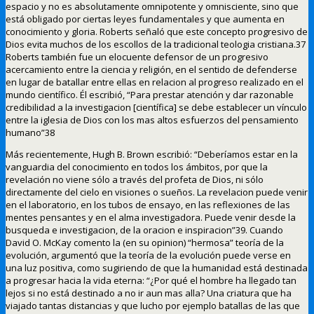
espacio y no es absolutamente omnipotente y omnisciente, sino que
está obligado por ciertas leyes fundamentales y que aumenta en
conocimiento y gloria. Roberts señaló que este concepto progresivo de
Dios evita muchos de los escollos de la tradicional teologia cristiana.37
Roberts también fue un elocuente defensor de un progresivo
acercamiento entre la ciencia y religión, en el sentido de defenderse
en lugar de batallar entre ellas en relacion al progreso realizado en el
mundo científico. Él escribió, “Para prestar atención y dar razonable
credibilidad a la investigacion [científica] se debe establecer un vínculo
entre la iglesia de Dios con los mas altos esfuerzos del pensamiento
humano”38
Más recientemente, Hugh B. Brown escribió: “Deberíamos estar en la
vanguardia del conocimiento en todos los ámbitos, por que la
revelación no viene sólo a través del profeta de Dios, ni sólo
directamente del cielo en visiones o sueños. La revelacion puede venir
en el laboratorio, en los tubos de ensayo, en las reflexiones de las
mentes pensantes y en el alma investigadora. Puede venir desde la
busqueda e investigacion, de la oracion e inspiracion”39. Cuando
David O. McKay comento la (en su opinion) “hermosa” teoría de la
evolución, argumentó que la teoría de la evolución puede verse en
una luz positiva, como sugiriendo de que la humanidad está destinada
a progresar hacia la vida eterna: “¿Por qué el hombre ha llegado tan
lejos si no está destinado a no ir aun mas alla? Una criatura que ha
viajado tantas distancias y que lucho por ejemplo batallas de las que