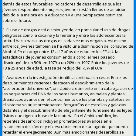
detrás de estos favorables indicadores de desarrollo es que los
jóvenes (especialmente mujeres jóvenes) están llenos de ambición,
debido a la mejora en la educacion y a una perspectiva optimista
sobre el futuro.
3. El uso de drogas está disminuyendo, en particular el uso de drogas
peligrosas como la cocaína y la heroína y entre los adolescentes la
actitud hacia hacia las drogas es cada vez mas negativo. Asi mismo
entre los jóvenes tambien se ha visto una disminución del consumo de
Alcohol. En el rango entre 12 a 17 años de edad en los EE.UU. las
estadisticas de jovenes consumiendo alcohol el mes pasado
disminuyó de un 50% en 1979 a un 20% en 1997. Entre los jovenes de
18 a 25 años de edad, la tasa se redujo del 75% al 60% .
4. Avances en la investigación científica continúa sin cesar. Entre los
descubrimientos recientes destacan el descubrimiento de la
“aceleración del universo”, un rápido crecimiento en la catalogacion de
las sequencias del DNA de los seres humanos, animales y plantas;
dramáticos avances en el conocimiento de los planetas y satelites en
el sistema solar; impresionantes fotografías de estrellas y galaxias
distantes y el descubrimiento de elegantemente fundamentales leyes
físicas que rigen la base de la materia. En el ámbito médico, los
recientes desarrollos incluyen prometedores avances en el
tratamiento del cáncer y el descubrimiento de un agente que pueda
retardar el envegecimiento. Aun mas emocionantes desarollos se