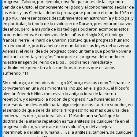
progreso. Calvino, por ejemplo, enseño que antes de la segunda
venida de Cristo, el conocimiento religioso y el conocimiento secular de
las Artes y las Ciencias deberia propagarse por todo el mundo.10 En el
siglo XIX, interesantisimos descubrimientos en astronomía y biología, y
en particular, la teoría de la evolucion de Darwin, presentaron nuevos
desafíos, pero la mayoría de los teólogos pudieron acomodar estos
acontecimientos. A comienzos de los años del siglo XX, el teólogo
francés Pierre Teilhard de Chardin sostuvo que el progreso humano
era inexorable, prácticamente un mandato de las leyes del universo.
Además, el vio la idea de progreso como un tema que podría volver a
unificar la ciencia y religión: “Incorporar el progreso del mundo en
nuestra imagen del reino de Dios … podriamos inmediata y
radicalmente poner fin a los conflictos internos que estamos
sufriendo. “11
Sin embargo, a mediados del siglo XX, progresistas como Teilhard se
convirtieron en una voz minoritaria. Incluso en el siglo XIX, el filósofo
alemán Friedrich Nietzche revivio la antigua idea de la eterna
repetición, y desvirtuo la noción de progreso: “La humanidad no
representa un desarrollo hacia algo mejor o más fuerte o superior, en
el sentido de que se le da ahora. ‘Progreso’ no es más que una idea
moderna, es decir, una idea falsa.” 12 Kaufmann señaló que la
doctrina de la eterna repetición es “La antítesis de cualquier fe en el
progreso infinito, ya se trate de la evolución, o del a mejora
interminable del alma humana. … Es la antítesis, también, de cualquier