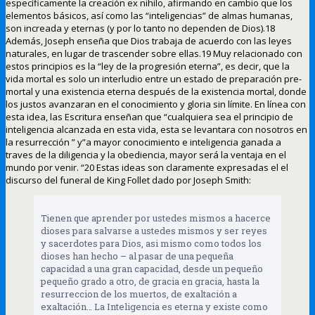
específicamente la creación ex nihilo, afirmando en cambio que los
elementos básicos, así como las “inteligencias” de almas humanas,
son increada y eternas (y por lo tanto no dependen de Dios).18
Además, Joseph enseña que Dios trabaja de acuerdo con las leyes
naturales, en lugar de trascender sobre ellas.19 Muy relacionado con
estos principios es la “ley de la progresión eterna”, es decir, que la
vida mortal es solo un interludio entre un estado de preparación pre-
mortal y una existencia eterna después de la existencia mortal, donde
los justos avanzaran en el conocimiento y gloria sin límite. En línea con
esta idea, las Escritura enseñan que “cualquiera sea el principio de
inteligencia alcanzada en esta vida, esta se levantara con nosotros en
la resurrección ” y”a mayor conocimiento e inteligencia ganada a
traves de la diligencia y la obediencia, mayor será la ventaja en el
mundo por venir. “20 Estas ideas son claramente expresadas el el
discurso del funeral de King Follet dado por Joseph Smith:
Tienen que aprender por ustedes mismos a hacerce
dioses para salvarse a ustedes mismos y ser reyes
y sacerdotes para Dios, asi mismo como todos los
dioses han hecho – al pasar de una pequeña
capacidad a una gran capacidad, desde un pequeño
pequeño grado a otro, de gracia en gracia, hasta la
resurreccion de los muertos, de exaltación a
exaltación… La Inteligencia es eterna y existe como