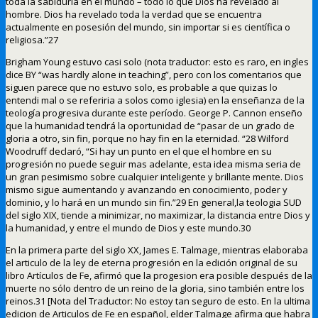
toda la sabiduría en el mundo – todo lo que Dios ha revelado al
hombre. Dios ha revelado toda la verdad que se encuentra
actualmente en posesión del mundo, sin importar si es científica o
religiosa.”27
Brigham Young estuvo casi solo (nota traductor: esto es raro, en ingles
dice BY “was hardly alone in teaching”, pero con los comentarios que
siguen parece que no estuvo solo, es probable a que quizas lo
entendi mal o se referiria a solos como iglesia) en la enseñanza de la
teología progresiva durante este período. George P. Cannon enseño
que la humanidad tendrá la oportunidad de “pasar de un grado de
gloria a otro, sin fin, porque no hay fin en la eternidad. “28 Wilford
Woodruff declaró, “Si hay un punto en el que el hombre en su
progresión no puede seguir mas adelante, esta idea misma seria de
un gran pesimismo sobre cualquier inteligente y brillante mente. Dios
mismo sigue aumentando y avanzando en conocimiento, poder y
dominio, y lo hará en un mundo sin fin.”29 En general,la teologia SUD
del siglo XIX, tiende a minimizar, no maximizar, la distancia entre Dios y
la humanidad, y entre el mundo de Dios y este mundo.30
En la primera parte del siglo XX, James E. Talmage, mientras elaboraba
el articulo de la ley de eterna progresión en la edición original de su
libro Artículos de Fe, afirmó que la progesion era posible después de la
muerte no sólo dentro de un reino de la gloria, sino también entre los
reinos.31 [Nota del Traductor: No estoy tan seguro de esto. En la ultima
edicion de Articulos de Fe en español, elder Talmage afirma que habra