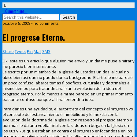
.::Cumorah.org ::.
octubre 6, 2008 • no comments
El progreso Eterno.
Share
Tweet
Pin
Mail
SMS
Ok, este es un articulo que alguien me envio y un dia me puse a mirar y
me parecio bien interesante.
Es escrito por un miembro de la Iglesia de Estados Unidos, al cual no
ubico bien asi que no puedo dar su background. El articulo me parecio
un poco confuso, abarca temas filosoficos, culturales y doctrinales al
mismo tiempo para tratar de analizar la evolucion de la idea del
progreso eterno. Por lo menos a mi me parecio en un primer momento
bastante confuso aunque al final entendi la idea.
Para darles una ayudadita, el autor trata del concepto del progreso vs
el concepto del estancamiento o inmobilidad y lo mexcla con la
evolucion de la doctrina de la Iglesia con respecto al progeso eterno y
aun mas le da una vuelta final con las ideas en boga en la Iglesia en
los 60s y 70s que estaban en contra del progreso enfocandose en los
aspectos negativos y el cambio en las ultimas decadas en un enfoque