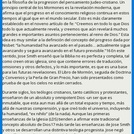
en la filosofia de la progresion del pensamiento Judeo-cristiano. Un
principio central de los Mormones es la revelación moderna, que
afirma que el progreso en el conocimiento religioso continua en estos
tiempos al igual que en el mundo secular. Esto es más claramente
establecido en el noveno artículo de fe: “Creemos en todo lo que Dios
todo lo que actualmente revela, y creemos que aún revelará muchos
grandes e importantes asuntos pertenecientes al reino de Dios.” Esta
idea es muy similar a la definición del concepto del progreso dada por
Nisbet: “la humanidad ha avanzado en el pasado… actualmente sigue
avanzando y seguira avanzando en el futuro previsible.”16 En este
sentido, Jose Smith enseñó que la Biblia no es perfecta y completa, tal
como creen otras iglesia, sino que contiene errores de traducción,
omisiones y otros defectos, y lo más importante, es que es una base
para las futuras revelaciones. El Libro de Mormón, seguida de Doctrina
y Convenios y la Perla de Gran Precio, han sido presentados como
prueba de que los cielos no están cerrados.
Durante siglos, los teólogos cristianos, tanto católicos y protestantes,
enseñaron de un absoluto y omnipotent Dios -un ser que es
inmutable, que esta aun mas allá de un total espacio y tiempo, más
allá de nuestras comprensión, y que creó todo el universo, incluyendo
la humanidad, “ex nihilo” (de la nada). Aunque las primeras
enseñanzas de la Iglesia (LDS) tienden a afirmar este tradicional
concepto absoluto de Dios17 más tarde las enseñanzas de Jose Smith
y otros se desarrollan una distintiva teologia progesista. Jose negó