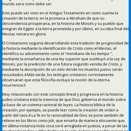
mundo sera como debe ser.
Esto puede ser visto en el Antiguo Testamento en como cuenta la
creación de la tierra; en la promesa a Abraham de que su
descendencia prosperaria, en la historia de Moisés y su pueblo que
emigran de Egipto a la tierra prometida y por último, en su idea final del
Mesías reinara en gloria.
El Cristianismo seguiria desarrollando esta tradición de progresidad de
la historia mediante la identificación de Cristo como el Mesías, el
identifica su advenimiento como el “meridiano de los tiempo “,
mediante la enseñanza de una ley superior que sustituyó a la Ley de
Moisés, por la predicción de una futura segundo venida de Cristo, y
mediante la descripción de un cielo donde los muertos justos serán
resucitados.4 Más tarde, los teólogos cristianos correctamente
observaran que esta filosofía excluye la noción de la eterna
recurrencia.5
Muy relacionado con este concepto lineal y progresiva en la historia
judeo-cristiana esta la creencia de que Dios gobierna el mundo sobre
la base de un sistema racional de leyes. La historia bíblica de la
creación, por ejemplo, se puede leer como la creación de orden a
partir del caos.6 La fe en la racionalidad de Dios se pone también de
relieve en los libros como Job, que enseña de manera elocuente que,
en última instancia toda cosa será arreglada en justicia, a pesar de las
muchas tragedias y dificultades en la vida. Si bien es posible que no se