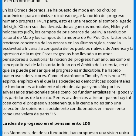
fe en un otro mundo “13.
En los últimos decenios, se ha puesto de moda en los círculos
académicos para minimizar o incluso negar la noción del progreso
humano progress.14 En parte, esto es una reacción al sombrío legado
del siglo XX con sus dos devastadoras guerras mundiales, Hitler y el
holocausto judío, los campos de prisioneros de Stalin, la revolucion
cultural de Mao y los campos de la muerte de Pol Pot. Otro factor es la
creciente conciencia de los errores en los últimos siglos, como la
esclavitud africana, la conquista de los pueblos nativos de América y la
opresion de la mujer. Estas tragedias han llevado a muchos
pensadores a cuestionar la noción del progreso humano, así como el
concepto lineal de la historia. Incluso en el ámbito de la ciencia, en el
que se puede pensar que el progreso es indiscutible, ha habido
numerosos detractores. Como el astrónomo Timothy Ferris nota “El
espíritu empírico en el que las sociedades democráticas occidentales
se fundaron es actualmente objeto de ataque, y no sólo por los
adversarios tradicionales tales como los fundamentalistas religiosos y
los partidarios de lo oculto. Serios academicos afirman que no hay tal
cosa como el progreso y sostienen que la ciencia no es sino una
colección de opiniones, socialmente condicionados en movimiento
como una veleta de paris.”15
La idea de progreso en el pensamiento LDS
Los Mormones, desde su fundación, han propuesto una vision unica