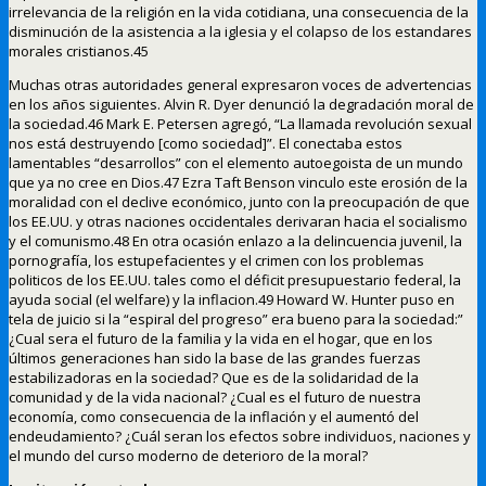
irrelevancia de la religión en la vida cotidiana, una consecuencia de la
disminución de la asistencia a la iglesia y el colapso de los estandares
morales cristianos.45
Muchas otras autoridades general expresaron voces de advertencias
en los años siguientes. Alvin R. Dyer denunció la degradación moral de
la sociedad.46 Mark E. Petersen agregó, “La llamada revolución sexual
nos está destruyendo [como sociedad]”. El conectaba estos
lamentables “desarrollos” con el elemento autoegoista de un mundo
que ya no cree en Dios.47 Ezra Taft Benson vinculo este erosión de la
moralidad con el declive económico, junto con la preocupación de que
los EE.UU. y otras naciones occidentales derivaran hacia el socialismo
y el comunismo.48 En otra ocasión enlazo a la delincuencia juvenil, la
pornografía, los estupefacientes y el crimen con los problemas
politicos de los EE.UU. tales como el déficit presupuestario federal, la
ayuda social (el welfare) y la inflacion.49 Howard W. Hunter puso en
tela de juicio si la “espiral del progreso” era bueno para la sociedad:”
¿Cual sera el futuro de la familia y la vida en el hogar, que en los
últimos generaciones han sido la base de las grandes fuerzas
estabilizadoras en la sociedad? Que es de la solidaridad de la
comunidad y de la vida nacional? ¿Cual es el futuro de nuestra
economía, como consecuencia de la inflación y el aumentó del
endeudamiento? ¿Cuál seran los efectos sobre individuos, naciones y
el mundo del curso moderno de deterioro de la moral?