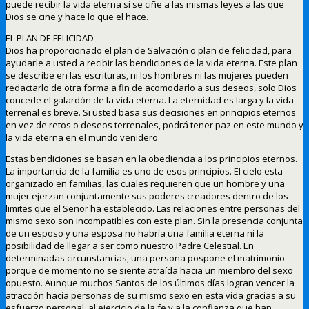
puede recibir la vida eterna si se ciñe a las mismas leyes a las que
Dios se ciñe y hace lo que el hace.
EL PLAN DE FELICIDAD
Dios ha proporcionado el plan de Salvación o plan de felicidad, para
ayudarle a usted a recibir las bendiciones de la vida eterna. Este plan
se describe en las escrituras, ni los hombres ni las mujeres pueden
redactarlo de otra forma a fin de acomodarlo a sus deseos, solo Dios
concede el galardón de la vida eterna. La eternidad es larga y la vida
terrenal es breve. Si usted basa sus decisiones en principios eternos
en vez de retos o deseos terrenales, podrá tener paz en este mundo y
la vida eterna en el mundo venidero
Estas bendiciones se basan en la obediencia a los principios eternos.
La importancia de la familia es uno de esos principios. El cielo esta
organizado en familias, las cuales requieren que un hombre y una
mujer ejerzan conjuntamente sus poderes creadores dentro de los
limites que el Señor ha establecido. Las relaciones entre personas del
mismo sexo son incompatibles con este plan. Sin la presencia conjunta
de un esposo y una esposa no habría una familia eterna ni la
posibilidad de llegar a ser como nuestro Padre Celestial. En
determinadas circunstancias, una persona pospone el matrimonio
porque de momento no se siente atraída hacia un miembro del sexo
opuesto. Aunque muchos Santos de los últimos días logran vencer la
atracción hacia personas de su mismo sexo en esta vida gracias a su
esfuerzo personal, al ejercicio de la fe y a la confianza que han