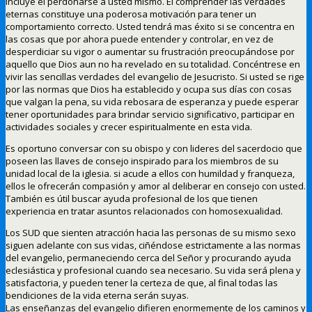
incluye el perdonarse a usted mismo. El comprender las verdades
eternas constituye una poderosa motivación para tener un
comportamiento correcto. Usted tendrá mas éxito si se concentra en
las cosas que por ahora puede entender y controlar, en vez de
desperdiciar su vigor o aumentar su frustración preocupándose por
aquello que Dios aun no ha revelado en su totalidad. Concéntrese en
vivir las sencillas verdades del evangelio de Jesucristo. Si usted se rige
por las normas que Dios ha establecido y ocupa sus días con cosas
que valgan la pena, su vida rebosara de esperanza y puede esperar
tener oportunidades para brindar servicio significativo, participar en
actividades sociales y crecer espiritualmente en esta vida.
Es oportuno conversar con su obispo y con lideres del sacerdocio que
poseen las llaves de consejo inspirado para los miembros de su
unidad local de la iglesia. si acude a ellos con humildad y franqueza,
ellos le ofrecerán compasión y amor al deliberar en consejo con usted.
También es útil buscar ayuda profesional de los que tienen
experiencia en tratar asuntos relacionados con homosexualidad.
Los SUD que sienten atracción hacia las personas de su mismo sexo
siguen adelante con sus vidas, ciñéndose estrictamente a las normas
del evangelio, permaneciendo cerca del Señor y procurando ayuda
eclesiástica y profesional cuando sea necesario. Su vida será plena y
satisfactoria, y pueden tener la certeza de que, al final todas las
bendiciones de la vida eterna serán suyas.
Las enseñanzas del evangelio difieren enormemente de los caminos y