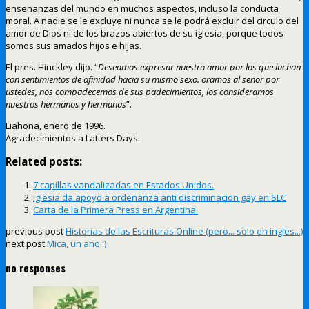
enseñanzas del mundo en muchos aspectos, incluso la conducta
moral. A nadie se le excluye ni nunca se le podrá excluir del circulo del
amor de Dios ni de los brazos abiertos de su iglesia, porque todos
somos sus amados hijos e hijas.
El pres. Hinckley dijo. “
Deseamos expresar nuestro amor por los que luchan
con sentimientos de afinidad hacia su mismo sexo. oramos al señor por
ustedes, nos compadecemos de sus padecimientos, los consideramos
nuestros hermanos y hermanas
”.
Liahona, enero de 1996.
Agradecimientos a Latters Days.
Related posts:
7 capillas vandalizadas en Estados Unidos.
Iglesia da apoyo a ordenanza anti discriminacion gay en SLC
Carta de la Primera Press en Argentina.
previous post
Historias de las Escrituras Online (pero... solo en ingles...)
next post
Mica, un año :)
no responses