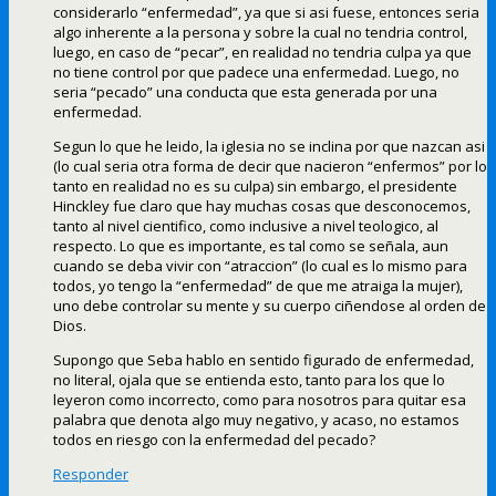
considerarlo “enfermedad”, ya que si asi fuese, entonces seria
algo inherente a la persona y sobre la cual no tendria control,
luego, en caso de “pecar”, en realidad no tendria culpa ya que
no tiene control por que padece una enfermedad. Luego, no
seria “pecado” una conducta que esta generada por una
enfermedad.
Segun lo que he leido, la iglesia no se inclina por que nazcan asi
(lo cual seria otra forma de decir que nacieron “enfermos” por lo
tanto en realidad no es su culpa) sin embargo, el presidente
Hinckley fue claro que hay muchas cosas que desconocemos,
tanto al nivel cientifico, como inclusive a nivel teologico, al
respecto. Lo que es importante, es tal como se señala, aun
cuando se deba vivir con “atraccion” (lo cual es lo mismo para
todos, yo tengo la “enfermedad” de que me atraiga la mujer),
uno debe controlar su mente y su cuerpo ciñendose al orden de
Dios.
Supongo que Seba hablo en sentido figurado de enfermedad,
no literal, ojala que se entienda esto, tanto para los que lo
leyeron como incorrecto, como para nosotros para quitar esa
palabra que denota algo muy negativo, y acaso, no estamos
todos en riesgo con la enfermedad del pecado?
Responder