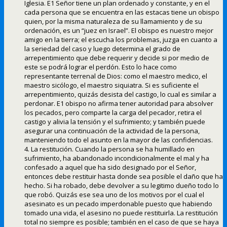
Iglesia. E1 Señor tiene un plan ordenado y constante, y en el
cada persona que se encuentra en las estacas tiene un obispo
quien, por la misma naturaleza de su llamamiento y de su
ordenación, es un “juez en Israel”. El obispo es nuestro mejor
amigo en la tierra; el escucha los problemas, juzga en cuanto a
la seriedad del caso y luego determina el grado de
arrepentimiento que debe requerir y decide si por medio de
este se podrá lograr el perdón. Esto lo hace como
representante terrenal de Dios: como el maestro medico, el
maestro sicólogo, el maestro siquiatra. Si es suficiente el
arrepentimiento, quizás desista del castigo, lo cual es similar a
perdonar. E1 obispo no afirma tener autoridad para absolver
los pecados, pero comparte la carga del pecador, retira el
castigo y alivia la tensión y el sufrimiento; y también puede
asegurar una continuación de la actividad de la persona,
manteniendo todo el asunto en la mayor de las confidencias.
4. La restitución. Cuando la persona se ha humillado en
sufrimiento, ha abandonado incondicionalmente el mal y ha
confesado a aquel que ha sido designado por el Señor,
entonces debe restituir hasta donde sea posible el daño que ha
hecho. Si ha robado, debe devolver a su legitimo dueño todo lo
que robó. Quizás ese sea uno de los motivos por el cual el
asesinato es un pecado imperdonable puesto que habiendo
tomado una vida, el asesino no puede restituirla. La restitución
total no siempre es posible; también en el caso de que se haya