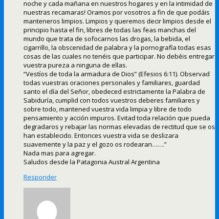
noche y cada mañana en nuestros hogares y en la intimidad de
nuestras recamaras! Oramos por vosotros a fin de que podáis
manteneros limpios. Limpios y queremos decir limpios desde el
principio hasta el fin, libres de todas las feas manchas del
mundo que trata de sofocarnos las drogas, la bebida, el
cigarrillo, la obscenidad de palabra y la pornografía todas esas
cosas de las cuales no tenéis que participar. No debéis entregar
vuestra pureza a ninguna de ellas.
“Vestíos de toda la armadura de Dios” (Efesios 6:11). Observad
todas vuestras oraciones personales y familiares, guardad
santo el día del Señor, obedeced estrictamente la Palabra de
Sabiduría, cumplid con todos vuestros deberes familiares y
sobre todo, mantened vuestra vida limpia y libre de todo
pensamiento y acción impuros. Evitad toda relación que pueda
degradaros y rebajar las normas elevadas de rectitud que se os
han establecido. Entonces vuestra vida se deslizara
suavemente y la paz y el gozo os rodearan…….”
Nada mas para agregar.
Saludos desde la Patagonia Austral Argentina
Responder