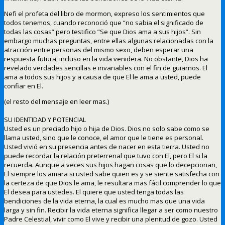
Nefi el profeta del libro de mormon, expreso los sentimientos que
todos tenemos, cuando reconoció que “no sabia el significado de
todas las cosas” pero testifico ”Se que Dios ama a sus hijos”. Sin
embargo muchas preguntas, entre ellas algunas relacionadas con la
atracción entre personas del mismo sexo, deben esperar una
respuesta futura, incluso en la vida venidera. No obstante, Dios ha
revelado verdades sencillas e invariables con el fin de guiarnos. El
ama a todos sus hijos y a causa de que El le ama a usted, puede
confiar en El.
(el resto del mensaje en leer mas.)
SU IDENTIDAD Y POTENCIAL
Usted es un preciado hijo o hija de Dios. Dios no solo sabe como se
llama usted, sino que le conoce, el amor que le tiene es personal.
Usted vivió en su presencia antes de nacer en esta tierra. Usted no
puede recordar la relación preterrenal que tuvo con El, pero El si la
recuerda. Aunque a veces sus hijos hagan cosas que lo decepcionan,
El siempre los amara si usted sabe quien es y se siente satisfecha con
la certeza de que Dios le ama, le resultara mas fácil comprender lo que
El desea para ustedes. El quiere que usted tenga todas las
bendiciones de la vida eterna, la cual es mucho mas que una vida
larga y sin fin. Recibir la vida eterna significa llegar a ser como nuestro
Padre Celestial, vivir como El vive y recibir una plenitud de gozo. Usted