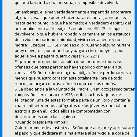
quitado la virtud a una persona, es imposible devolverla.
Sin embargo, el alma verdaderamente arrepentida encontrara
algunas cosas que puede hacer para restaurar, aunque sea
hasta cierto punto, lo que ha tomado; el verdadero espíritu del
arrepentimiento así lo exige. Ezequiel enseñó: “Si el impío . . .
devolviere lo que hubiere robado, y caminare en los estatutos
de la vida, no haciendo iniquidad, vivirá ciertamente y no
morirá” (Ezequiel 33:15). Y Moisés dijo: “Cuando alguno hurtare
buey u oveja. . . por aquel buey pagara cinco bueyes, y por
aquella oveja pagara cuatro ovejas” (Ex. 22:1).
E1 pecador arrepentido también debe perdonar todas las
ofensas que otras personas hayan podido cometer en su
contra; el Señor no tiene ninguna obligación de perdonarnos a
menos que nuestro corazón este totalmente libre de todo
rencor, amargura o acusación en contra de los demás.
5. La obediencia a la voluntad del Padre. En mi octogésimo tercer
cumpleaños, en marzo de 1978, recibí muchas tarjetas de
felicitación; una de estas formaba parte de un libro y contenía
cuatro mil setecientos autógrafos de los jóvenes que habían
escrito algo en el. Todos ellos se comprometían con
declaraciones como las siguientes:
“Querido presidente Kimball:
Quiero prometerle a usted y al Señor que alargare y apresurare
el paso, y que dedicare mi alma entera al servicio a la obra del