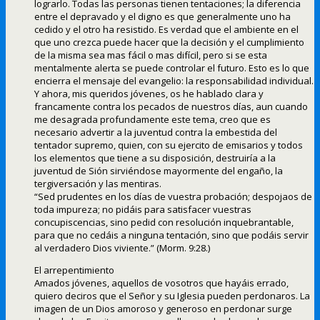
lograrlo. Todas las personas tienen tentaciones; la diferencia
entre el depravado y el digno es que generalmente uno ha
cedido y el otro ha resistido. Es verdad que el ambiente en el
que uno crezca puede hacer que la decisión y el cumplimiento
de la misma sea mas fácil o mas difícil, pero si se esta
mentalmente alerta se puede controlar el futuro. Esto es lo que
encierra el mensaje del evangelio: la responsabilidad individual.
Y ahora, mis queridos jóvenes, os he hablado clara y
francamente contra los pecados de nuestros días, aun cuando
me desagrada profundamente este tema, creo que es
necesario advertir a la juventud contra la embestida del
tentador supremo, quien, con su ejercito de emisarios y todos
los elementos que tiene a su disposición, destruiría a la
juventud de Sión sirviéndose mayormente del engaño, la
tergiversación y las mentiras.
“Sed prudentes en los días de vuestra probación; despojaos de
toda impureza; no pidáis para satisfacer vuestras
concupiscencias, sino pedid con resolución inquebrantable,
para que no cedáis a ninguna tentación, sino que podáis servir
al verdadero Dios viviente.” (Morm. 9:28.)
El arrepentimiento
Amados jóvenes, aquellos de vosotros que hayáis errado,
quiero deciros que el Señor y su Iglesia pueden perdonaros. La
imagen de un Dios amoroso y generoso en perdonar surge