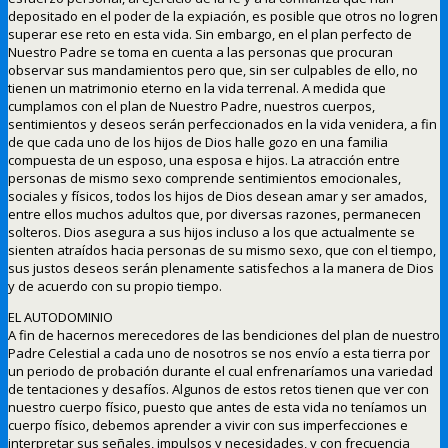
depositado en el poder de la expiación, es posible que otros no logren
superar ese reto en esta vida. Sin embargo, en el plan perfecto de
Nuestro Padre se toma en cuenta a las personas que procuran
observar sus mandamientos pero que, sin ser culpables de ello, no
tienen un matrimonio eterno en la vida terrenal. A medida que
cumplamos con el plan de Nuestro Padre, nuestros cuerpos,
sentimientos y deseos serán perfeccionados en la vida venidera, a fin
de que cada uno de los hijos de Dios halle gozo en una familia
compuesta de un esposo, una esposa e hijos. La atracción entre
personas de mismo sexo comprende sentimientos emocionales,
sociales y físicos, todos los hijos de Dios desean amar y ser amados,
entre ellos muchos adultos que, por diversas razones, permanecen
solteros. Dios asegura a sus hijos incluso a los que actualmente se
sienten atraídos hacia personas de su mismo sexo, que con el tiempo,
sus justos deseos serán plenamente satisfechos a la manera de Dios
y de acuerdo con su propio tiempo.
EL AUTODOMINIO
A fin de hacernos merecedores de las bendiciones del plan de nuestro
Padre Celestial a cada uno de nosotros se nos envío a esta tierra por
un periodo de probación durante el cual enfrenaríamos una variedad
de tentaciones y desafíos. Algunos de estos retos tienen que ver con
nuestro cuerpo físico, puesto que antes de esta vida no teníamos un
cuerpo físico, debemos aprender a vivir con sus imperfecciones e
interpretar sus señales, impulsos y necesidades, y con frecuencia