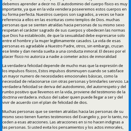
debemos aprender a decir no. El autodominio del cuerpo físico es muy
importante, ya que en la vida venidera poseeremos estos cuerpos en
su forma perfecta. Nuestros cuerpos son sagrados, a veces se hace
referencia a ellos en las escrituras como templos de Dios. muchas
personas que se sienten atraídas hacia personas de su mismo sexo
respetan el carácter sagrado de sus cuerpos y obedecen las normas
que Dios ha establecido, de que la sexualidad debe expresarse solo
entre el hombre y la mujer legítimamente casados. La vida de esas
personas es agradable a Nuestro Padre, otros, sin embargo, cruzan
ese limite y dan rienda suelta a una conducta inmoral. El deseo por el
placer físico no autoriza a nadie a cometer actos de inmoralidad
La verdadera felicidad depende de mucho mas que la expresión de
los impulsos físicos, Estos impulsos disminuyen cuando se satisface
un mayor numero de necesidades emocionales básicas, como la
necesidad de relacionarse con otras personas y brindarles servicio. La
verdadera felicidad se deriva del autodominio, del autorrespeto y del
rumbo positivo que llevemos en la vida, proviene del testimonio de la
doctrina verdadera. incluso del saber quien puede llegar a ser y del
vivir de acuerdo con el plan de felicidad de dios.
Muchas personas que se sienten atraídas hacia las personas de su
mismo sexo tienen fuertes testimonios del Evangelio y, por lo tanto, no
ceden a esas atracciones. Las atracciones en si no hacen indignas a
las personas. Si usted evita los pensamientos y los actos inmorales,