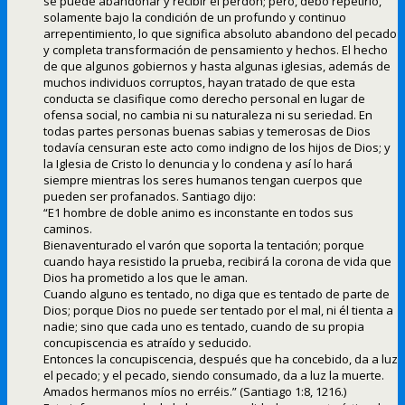
se puede abandonar y recibir el perdón; pero, debo repetirlo,
solamente bajo la condición de un profundo y continuo
arrepentimiento, lo que significa absoluto abandono del pecado
y completa transformación de pensamiento y hechos. El hecho
de que algunos gobiernos y hasta algunas iglesias, además de
muchos individuos corruptos, hayan tratado de que esta
conducta se clasifique como derecho personal en lugar de
ofensa social, no cambia ni su naturaleza ni su seriedad. En
todas partes personas buenas sabias y temerosas de Dios
todavía censuran este acto como indigno de los hijos de Dios; y
la Iglesia de Cristo lo denuncia y lo condena y así lo hará
siempre mientras los seres humanos tengan cuerpos que
pueden ser profanados. Santiago dijo:
“E1 hombre de doble animo es inconstante en todos sus
caminos.
Bienaventurado el varón que soporta la tentación; porque
cuando haya resistido la prueba, recibirá la corona de vida que
Dios ha prometido a los que le aman.
Cuando alguno es tentado, no diga que es tentado de parte de
Dios; porque Dios no puede ser tentado por el mal, ni él tienta a
nadie; sino que cada uno es tentado, cuando de su propia
concupiscencia es atraído y seducido.
Entonces la concupiscencia, después que ha concebido, da a luz
el pecado; y el pecado, siendo consumado, da a luz la muerte.
Amados hermanos míos no erréis.” (Santiago 1:8, 1216.)