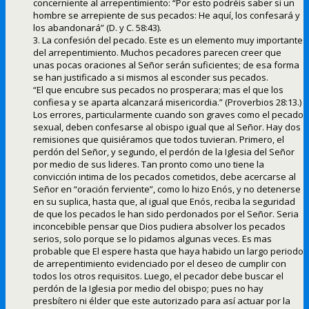
concerniente al arrepentimiento: “Por esto podréis saber si un
hombre se arrepiente de sus pecados: He aquí, los confesará y
los abandonará” (D. y C. 58:43).
3. La confesión del pecado. Este es un elemento muy importante
del arrepentimiento. Muchos pecadores parecen creer que
unas pocas oraciones al Señor serán suficientes; de esa forma
se han justificado a si mismos al esconder sus pecados.
“El que encubre sus pecados no prosperara; mas el que los
confiesa y se aparta alcanzará misericordia.” (Proverbios 28:13.)
Los errores, particularmente cuando son graves como el pecado
sexual, deben confesarse al obispo igual que al Señor. Hay dos
remisiones que quisiéramos que todos tuvieran. Primero, el
perdón del Señor, y segundo, el perdón de la Iglesia del Señor
por medio de sus lideres. Tan pronto como uno tiene la
convicción intima de los pecados cometidos, debe acercarse al
Señor en “oración ferviente”, como lo hizo Enós, y no detenerse
en su suplica, hasta que, al igual que Enós, reciba la seguridad
de que los pecados le han sido perdonados por el Señor. Seria
inconcebible pensar que Dios pudiera absolver los pecados
serios, solo porque se lo pidamos algunas veces. Es mas
probable que El espere hasta que haya habido un largo periodo
de arrepentimiento evidenciado por el deseo de cumplir con
todos los otros requisitos. Luego, el pecador debe buscar el
perdón de la Iglesia por medio del obispo; pues no hay
presbítero ni élder que este autorizado para así actuar por la