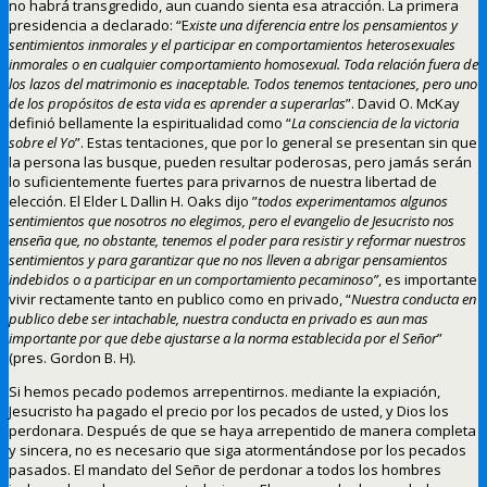
no habrá transgredido, aun cuando sienta esa atracción. La primera
presidencia a declarado: “E
xiste una diferencia entre los pensamientos y
sentimientos inmorales y el participar en comportamientos heterosexuales
inmorales o en cualquier comportamiento homosexual. Toda relación fuera de
los lazos del matrimonio es inaceptable. Todos tenemos tentaciones, pero uno
de los propósitos de esta vida es aprender a superarlas
”. David O. McKay
definió bellamente la espiritualidad como “
La consciencia de la victoria
sobre el Yo
”. Estas tentaciones, que por lo general se presentan sin que
la persona las busque, pueden resultar poderosas, pero jamás serán
lo suficientemente fuertes para privarnos de nuestra libertad de
elección. El Elder L Dallin H. Oaks dijo ”
todos experimentamos algunos
sentimientos que nosotros no elegimos, pero el evangelio de Jesucristo nos
enseña que, no obstante, tenemos el poder para resistir y reformar nuestros
sentimientos y para garantizar que no nos lleven a abrigar pensamientos
indebidos o a participar en un comportamiento pecaminoso”
, es importante
vivir rectamente tanto en publico como en privado, “
Nuestra conducta en
publico debe ser intachable, nuestra conducta en privado es aun mas
importante por que debe ajustarse a la norma establecida por el Señor
”
(pres. Gordon B. H).
Si hemos pecado podemos arrepentirnos. mediante la expiación,
Jesucristo ha pagado el precio por los pecados de usted, y Dios los
perdonara. Después de que se haya arrepentido de manera completa
y sincera, no es necesario que siga atormentándose por los pecados
pasados. El mandato del Señor de perdonar a todos los hombres