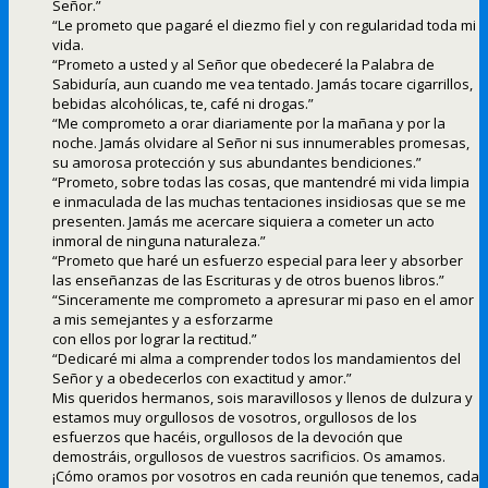
Señor.”
“Le prometo que pagaré el diezmo fiel y con regularidad toda mi
vida.
“Prometo a usted y al Señor que obedeceré la Palabra de
Sabiduría, aun cuando me vea tentado. Jamás tocare cigarrillos,
bebidas alcohólicas, te, café ni drogas.”
“Me comprometo a orar diariamente por la mañana y por la
noche. Jamás olvidare al Señor ni sus innumerables promesas,
su amorosa protección y sus abundantes bendiciones.”
“Prometo, sobre todas las cosas, que mantendré mi vida limpia
e inmaculada de las muchas tentaciones insidiosas que se me
presenten. Jamás me acercare siquiera a cometer un acto
inmoral de ninguna naturaleza.”
“Prometo que haré un esfuerzo especial para leer y absorber
las enseñanzas de las Escrituras y de otros buenos libros.”
“Sinceramente me comprometo a apresurar mi paso en el amor
a mis semejantes y a esforzarme
con ellos por lograr la rectitud.”
“Dedicaré mi alma a comprender todos los mandamientos del
Señor y a obedecerlos con exactitud y amor.”
Mis queridos hermanos, sois maravillosos y llenos de dulzura y
estamos muy orgullosos de vosotros, orgullosos de los
esfuerzos que hacéis, orgullosos de la devoción que
demostráis, orgullosos de vuestros sacrificios. Os amamos.
¡Cómo oramos por vosotros en cada reunión que tenemos, cada