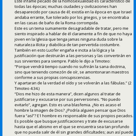
Este infame pecado de la homosexualidad es característico de
todas las épocas; muchas ciudades y civilizaciones han
desaparecido por causa de él; existía en la época en que Israel
andaba errante, fue tolerado por los griegos, y se encontraba
en las casas de baño de la Roma corrompida.
Este es un tema sumamente desagradable de tratar, pero me
siento inspirado a hablar de él claramente a fin de que no haya
joven en la Iglesia que tenga jamas ninguna duda sobre la
naturaleza ilícita y diabólica de tan pervertida costumbre.
También en esto Lucifer engaña e incita a la lógica y la
justificación que destruirán a las personas y las convertirán en
sus sirvientes para siempre. Pablo le dijo a Timoteo:
“Porque vendrá tiempo cuando no sufrirán la sana doctrina,
sino que teniendo comezón de oír, se amontonaran maestros
conforme a sus propias concupiscencias.
Y apartaran de la verdad el oído y se volverán a las fábulas.” (2
Timoteo 4:34.)
“Dios me hizo de esta manera”, dicen algunos al tratar de
justificarse y excusarse por sus perversiones. “No puedo
evitarlo”, agregan. Esto es una blasfemia. ¿No es acaso el
hombre la imagen de Dios? ¿Podría alguien pensar que Dios
fuera “así”? E1 hombre es responsable de sus propios pecados.
Es posible que busque justificaciones y trate de excusarse
hasta que el abismo en el que se encuentra sea tan profundo
que no pueda salir de él sin grandes dificultades; aun así puede