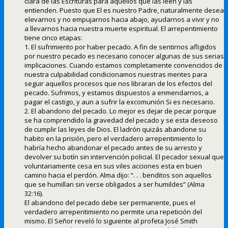
clara de las Escrituras para aquellos que las leen y las
entienden. Puesto que El es nuestro Padre, naturalmente desea
elevarnos y no empujarnos hacia abajo, ayudarnos a vivir y no
a llevarnos hacia nuestra muerte espiritual. El arrepentimiento
tiene cinco etapas:
1. El sufrimiento por haber pecado. A fin de sentirnos afligidos
por nuestro pecado es necesario conocer algunas de sus serias
implicaciones. Cuando estamos completamente convencidos de
nuestra culpabilidad condicionamos nuestras mentes para
seguir aquellos procesos que nos libraran de los efectos del
pecado. Sufrimos, y estamos dispuestos a enmendarnos, a
pagar el castigo, y aun a sufrir la excomunión Si es necesario.
2. El abandono del pecado. Lo mejor es dejar de pecar porque
se ha comprendido la gravedad del pecado y se esta deseoso
de cumplir las leyes de Dios. El ladrón quizás abandone su
habito en la prisión, pero el verdadero arrepentimiento lo
habría hecho abandonar el pecado antes de su arresto y
devolver su botín sin intervención policial. El pecador sexual que
voluntariamente cesa en sus viles acciones esta en buen
camino hacia el perdón. Alma dijo: “. . . benditos son aquellos
que se humillan sin verse obligados a ser humildes” (Alma
32:16).
El abandono del pecado debe ser permanente, pues el
verdadero arrepentimiento no permite una repetición del
mismo. El Señor reveló lo siguiente al profeta José Smith