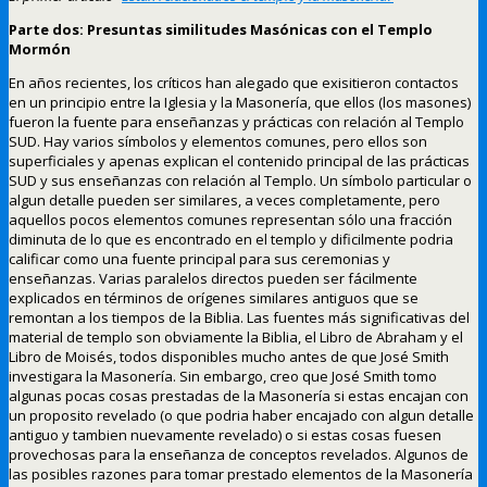
Parte dos: Presuntas similitudes Masónicas con el Templo
Mormón
En años recientes, los críticos han alegado que exisitieron contactos
en un principio entre la Iglesia y la Masonería, que ellos (los masones)
fueron la fuente para enseñanzas y prácticas con relación al Templo
SUD. Hay varios símbolos y elementos comunes, pero ellos son
superficiales y apenas explican el contenido principal de las prácticas
SUD y sus enseñanzas con relación al Templo. Un símbolo particular o
algun detalle pueden ser similares, a veces completamente, pero
aquellos pocos elementos comunes representan sólo una fracción
diminuta de lo que es encontrado en el templo y dificilmente podria
calificar como una fuente principal para sus ceremonias y
enseñanzas. Varias paralelos directos pueden ser fácilmente
explicados en términos de orígenes similares antiguos que se
remontan a los tiempos de la Biblia. Las fuentes más significativas del
material de templo son obviamente la Biblia, el Libro de Abraham y el
Libro de Moisés, todos disponibles mucho antes de que José Smith
investigara la Masonería. Sin embargo, creo que José Smith tomo
algunas pocas cosas prestadas de la Masonería si estas encajan con
un proposito revelado (o que podria haber encajado con algun detalle
antiguo y tambien nuevamente revelado) o si estas cosas fuesen
provechosas para la enseñanza de conceptos revelados. Algunos de
las posibles razones para tomar prestado elementos de la Masonería