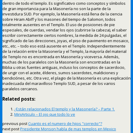
dentro de todo el templo. Es significativo como conceptos y símbolos
de gran importancia para la Masonería no son la parte de la
investidura SUD. Por ejemplo, la Masonería está llena de la ciencia
sobre Hiram Abiff y los masones del tiempo de Salomon, todos
totalmente ausentes en el Templo. El uso de posiciones de pie
especiales, de cuerdas, vendar los ojos (cubrirse la cabeza), el saber
escribir correctamente ciertos nombres, la medida de 24 pulgadas, el
significado de las direcciones, joyas, el piso de pavimento en mosaico,
etc., etc. – todo eso está ausente en el Templo. Independientemente
de la relación entre la Masonería y el Templo, la mayoría del material
de Templo no es encontrada en Masonería y viceversa. Además,
muchas de los paralelos con la Masonería son encontradas en la
Biblia u otras fuentes antiguas, incluso los conceptos de sacerdocio,
de ungir con el aceite, élderes, sumos sacerdotes, maldiciones y
bendiciónes, etc. Otra vez, el plagio de la Masonería es una explicación
inadecuada del maravilloso Templo SUD, a pesar de los varios
paralelos cercanos.
Related posts:
¿Están relacionados El templo y la Masonería? – Parte 1.
MiniArticulo – El ojo que todo lo ve
previous post
Cuanto es el numero de hijos "correcto"?
next post
Presidente Monson habla de mas templos en Mexico