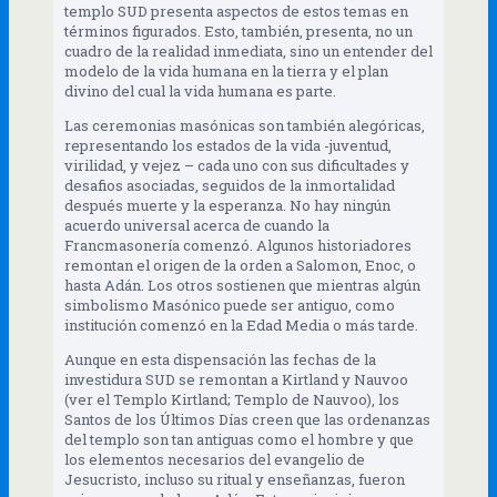
templo SUD presenta aspectos de estos temas en
términos figurados. Esto, también, presenta, no un
cuadro de la realidad inmediata, sino un entender del
modelo de la vida humana en la tierra y el plan
divino del cual la vida humana es parte.
Las ceremonias masónicas son también alegóricas,
representando los estados de la vida -juventud,
virilidad, y vejez – cada uno con sus dificultades y
desafios asociadas, seguidos de la inmortalidad
después muerte y la esperanza. No hay ningún
acuerdo universal acerca de cuando la
Francmasonería comenzó. Algunos historiadores
remontan el origen de la orden a Salomon, Enoc, o
hasta Adán. Los otros sostienen que mientras algún
simbolismo Masónico puede ser antiguo, como
institución comenzó en la Edad Media o más tarde.
Aunque en esta dispensación las fechas de la
investidura SUD se remontan a Kirtland y Nauvoo
(ver el Templo Kirtland; Templo de Nauvoo), los
Santos de los Últimos Días creen que las ordenanzas
del templo son tan antiguas como el hombre y que
los elementos necesarios del evangelio de
Jesucristo, incluso su ritual y enseñanzas, fueron