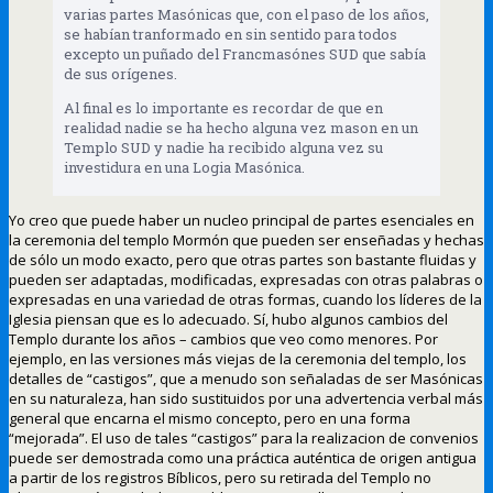
varias partes Masónicas que, con el paso de los años,
se habían tranformado en sin sentido para todos
excepto un puñado del Francmasónes SUD que sabía
de sus orígenes.
Al final es lo importante es recordar de que en
realidad nadie se ha hecho alguna vez mason en un
Templo SUD y nadie ha recibido alguna vez su
investidura en una Logia Masónica.
Yo creo que puede haber un nucleo principal de partes esenciales en
la ceremonia del templo Mormón que pueden ser enseñadas y hechas
de sólo un modo exacto, pero que otras partes son bastante fluidas y
pueden ser adaptadas, modificadas, expresadas con otras palabras o
expresadas en una variedad de otras formas, cuando los líderes de la
Iglesia piensan que es lo adecuado. Sí, hubo algunos cambios del
Templo durante los años – cambios que veo como menores. Por
ejemplo, en las versiones más viejas de la ceremonia del templo, los
detalles de “castigos”, que a menudo son señaladas de ser Masónicas
en su naturaleza, han sido sustituidos por una advertencia verbal más
general que encarna el mismo concepto, pero en una forma
“mejorada”. El uso de tales “castigos” para la realizacion de convenios
puede ser demostrada como una práctica auténtica de origen antigua
a partir de los registros Bíblicos, pero su retirada del Templo no