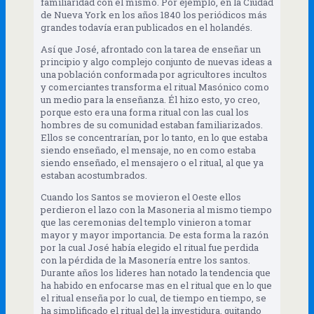
familiaridad con el mismo. Por ejemplo, en la Ciudad
de Nueva York en los años 1840 los periódicos más
grandes todavía eran publicados en el holandés.
Así que José, afrontado con la tarea de enseñar un
principio y algo complejo conjunto de nuevas ideas a
una población conformada por agricultores incultos
y comerciantes transforma el ritual Masónico como
un medio para la enseñanza. Él hizo esto, yo creo,
porque esto era una forma ritual con las cual los
hombres de su comunidad estaban familiarizados.
Ellos se concentrarían, por lo tanto, en lo que estaba
siendo enseñado, el mensaje, no en como estaba
siendo enseñado, el mensajero o el ritual, al que ya
estaban acostumbrados.
Cuando los Santos se movieron el Oeste ellos
perdieron el lazo con la Masoneria al mismo tiempo
que las ceremonias del templo vinieron a tomar
mayor y mayor importancia. De esta forma la razón
por la cual José había elegido el ritual fue perdida
con la pérdida de la Masonería entre los santos.
Durante años los lideres han notado la tendencia que
ha habido en enfocarse mas en el ritual que en lo que
el ritual enseña por lo cual, de tiempo en tiempo, se
ha simplificado el ritual del la investidura, quitando