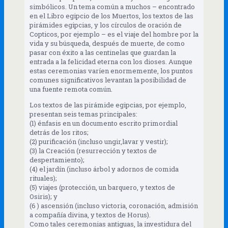
simbólicos. Un tema común a muchos – encontrado
en el Libro egipcio de los Muertos, los textos de las
pirámides egipcias, y los círculos de oración de
Copticos, por ejemplo – es el viaje del hombre por la
vida y su búsqueda, después de muerte, de como
pasar con éxito a las centinelas que guardan la
entrada a la felicidad eterna con los dioses. Aunque
estas ceremonias varíen enormemente, los puntos
comunes significativos levantan la posibilidad de
una fuente remota común.
Los textos de las pirámide egipcias, por ejemplo,
presentan seis temas principales:
(1) énfasis en un documento escrito primordial
detrás de los ritos;
(2) purificación (incluso ungir,lavar y vestir);
(3) la Creación (resurrección y textos de
despertamiento);
(4) el jardín (incluso árbol y adornos de comida
rituales);
(5) viajes (protección, un barquero, y textos de
Osiris); y
(6 ) ascensión (incluso victoria, coronación, admisión
a compañía divina, y textos de Horus).
Como tales ceremonias antiguas, la investidura del