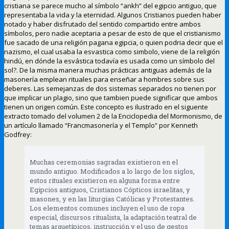
cristiana se parece mucho al símbolo “ankh” del egipcio antiguo, que
representaba la vida y la eternidad. Algunos Cristianos pueden haber
notado y haber disfrutado del sentido compartido entre ambos
símbolos, pero nadie aceptaria a pesar de esto de que el cristianismo
fue sacado de una religión pagana egipcia, o quien podria decir que el
nazismo, el cual usaba la esvastica como simbolo, viene de la religión
hindú, en dónde la esvástica todavía es usada como un símbolo del
sol?. De la misma manera muchas prácticas antiguas además de la
masonería emplean rituales para enseñar a hombres sobre sus
deberes. Las semejanzas de dos sistemas separados no tienen por
que implicar un plagio, sino que tambien puede significar que ambos
tienen un origen común. Este concepto es ilustrado en el siguente
extracto tomado del volumen 2 de la Enciclopedia del Mormonismo, de
un artículo llamado “Francmasonería y el Templo” por Kenneth
Godfrey:
Muchas ceremonias sagradas existieron en el
mundo antiguo. Modificados a lo largo de los siglos,
estos rituales existieron en alguna forma entre
Egipcios antiguos, Cristianos Cópticos israelitas, y
masones, y en las liturgias Católicas y Protestantes.
Los elementos comunes incluyen el uso de ropa
especial, discursos ritualista, la adaptación teatral de
temas arquetípicos, instrucción y el uso de gestos