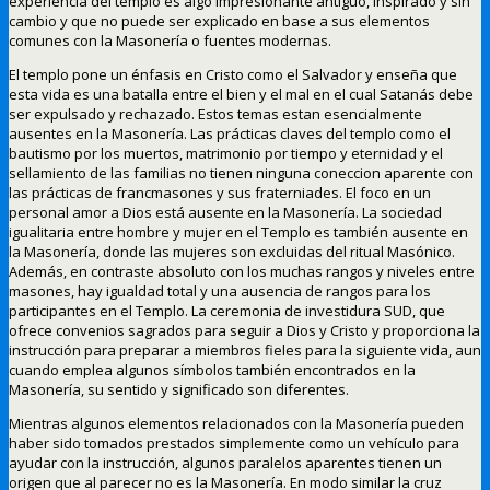
experiencia del templo es algo impresionante antiguo, inspirado y sin
cambio y que no puede ser explicado en base a sus elementos
comunes con la Masonería o fuentes modernas.
El templo pone un énfasis en Cristo como el Salvador y enseña que
esta vida es una batalla entre el bien y el mal en el cual Satanás debe
ser expulsado y rechazado. Estos temas estan esencialmente
ausentes en la Masonería. Las prácticas claves del templo como el
bautismo por los muertos, matrimonio por tiempo y eternidad y el
sellamiento de las familias no tienen ninguna coneccion aparente con
las prácticas de francmasones y sus fraterniades. El foco en un
personal amor a Dios está ausente en la Masonería. La sociedad
igualitaria entre hombre y mujer en el Templo es también ausente en
la Masonería, donde las mujeres son excluidas del ritual Masónico.
Además, en contraste absoluto con los muchas rangos y niveles entre
masones, hay igualdad total y una ausencia de rangos para los
participantes en el Templo. La ceremonia de investidura SUD, que
ofrece convenios sagrados para seguir a Dios y Cristo y proporciona la
instrucción para preparar a miembros fieles para la siguiente vida, aun
cuando emplea algunos símbolos también encontrados en la
Masonería, su sentido y significado son diferentes.
Mientras algunos elementos relacionados con la Masonería pueden
haber sido tomados prestados simplemente como un vehículo para
ayudar con la instrucción, algunos paralelos aparentes tienen un
origen que al parecer no es la Masonería. En modo similar la cruz