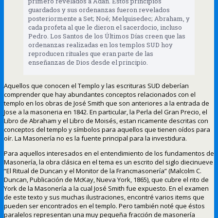
primero revelados a Adán. Estos principios
guardados y sus ordenanzas fueron revelados
posteriormente a Set; Noé; Melquisedec; Abraham, y
cada profeta al que le dieron el sacerdocio, incluso
Pedro. Los Santos de los Últimos Días creen que las
ordenanzas realizadas en los templos SUD hoy
reproducen rituales que eran parte de las
enseñanzas de Dios desde el principio.
Aquellos que conocen el Templo y las escrituras SUD deberían
comprender que hay abundantes conceptos relacionados con el
templo en los obras de José Smith que son anteriores a la entrada de
Jose a la masoneria en 1842. En particular, la Perla del Gran Precio, el
Libro de Abraham y el Libro de Moisés, estan ricamente descritas con
conceptos del templo y símbolos para aquellos que tienen oídos para
oír. La Masonería no es la fuente principal para la investidura.
Para aquellos interesados en el entendimiento de los fundamentos de
Masonería, la obra clásica en el tema es un escrito del siglo diecinueve
“El Ritual de Duncan y el Monitor de la Francmasonería” (Malcolm C.
Duncan, Publicación de McKay, Nueva York, 1865), que cubre el rito de
York de la Masonería a la cual José Smith fue expuesto. En el examen
de este texto y sus muchas ilustraciones, encontré varios items que
pueden ser encontrados en el templo. Pero también noté que éstos
paralelos representan una muy pequeña fracción de masonería