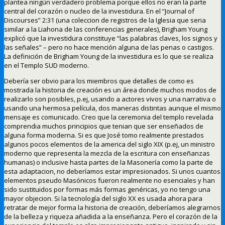
plantea ningún verdadero problema porque ellos no eran la parte
central del corazón o nucleo de la investidura. En el “Journal of
Discourses” 2:31 (una coleccion de registros de la Iglesia que seria
similar a la Liahona de las conferencias generales), Brigham Young
explicó que la investidura constituye “las palabras claves, los signos y
las señales” – pero no hace mención alguna de las penas o castigos.
La definición de Brigham Young de la investidura es lo que se realiza
en el Templo SUD moderno.
Debería ser obvio para los miembros que detalles de como es
mostrada la historia de creación es un área donde muchos modos de
realizarlo son posibles, p.ej, usando a actores vivos y una narrativa o
usando una hermosa película, dos maneras distintas aunque el mismo
mensaje es comunicado. Creo que la ceremonia del templo revelada
comprendia muchos principios que tenian que ser enseñados de
alguna forma moderna. Si es que José tomo realmente prestados
algunos pocos elementos de la america del siglo XIX (p.ej, un ministro
moderno que representa la mezcla de la escritura con enseñanzas
humanas) o inclusive hasta partes de la Masonería como la parte de
esta adaptacion, no deberíamos estar impresionados. Si unos cuantos
elementos pseudo Masónicos fueron realmente no esenciales y han
sido sustituidos por formas más formas genéricas, yo no tengo una
mayor objecion. Si la tecnología del siglo XX es usada ahora para
retratar de mejor forma la historia de creación, deberíamos alegrarnos
de la belleza y riqueza añadida a la enseñanza. Pero el corazón de la