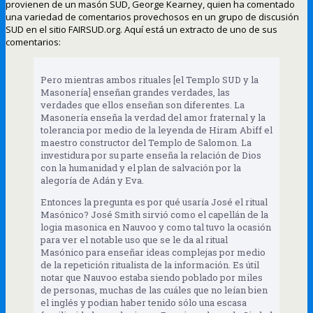
provienen de un masón SUD, George Kearney, quien ha comentado
una variedad de comentarios provechosos en un grupo de discusión
SUD en el sitio FAIRSUD.org. Aquí está un extracto de uno de sus
comentarios:
Pero mientras ambos rituales [el Templo SUD y la
Masonería] enseñan grandes verdades, las
verdades que ellos enseñan son diferentes. La
Masonería enseña la verdad del amor fraternal y la
tolerancia por medio de la leyenda de Hiram Abiff el
maestro constructor del Templo de Salomon. La
investidura por su parte enseña la relación de Dios
con la humanidad y el plan de salvación por la
alegoría de Adán y Eva.
Entonces la pregunta es por qué usaría José el ritual
Masónico? José Smith sirvió como el capellán de la
logia masonica en Nauvoo y como tal tuvo la ocasión
para ver el notable uso que se le da al ritual
Masónico para enseñar ideas complejas por medio
de la repetición ritualista de la información. Es útil
notar que Nauvoo estaba siendo poblado por miles
de personas, muchas de las cuáles que no leían bien
el inglés y podian haber tenido sólo una escasa