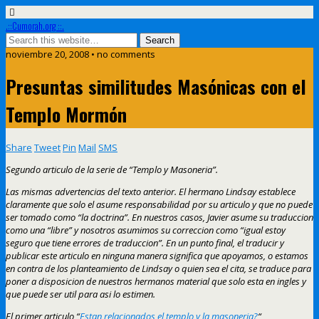
.::Cumorah.org ::.
noviembre 20, 2008 • no comments
Presuntas similitudes Masónicas con el
Templo Mormón
Share
Tweet
Pin
Mail
SMS
Segundo articulo de la serie de “Templo y Masoneria”.
Las mismas advertencias del texto anterior.
El hermano Lindsay establece
claramente que solo el asume responsabilidad por su articulo y que no puede
ser tomado como “la doctrina”. En nuestros casos, Javier asume su traduccion
como una “libre” y nosotros asumimos su correccion como “igual estoy
seguro que tiene errores de traduccion”. En un punto final, el traducir y
publicar este articulo en ninguna manera significa que apoyamos, o estamos
en contra de los planteamiento de Lindsay o quien sea el cita, se traduce para
poner a disposicion de nuestros hermanos material que solo esta en ingles y
que puede ser util para asi lo estimen.
El primer articulo “
Estan relacionados el templo y la masoneria?
“