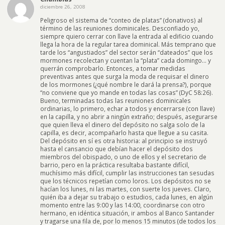
diciembre 26, 2008
Peligroso el sistema de “conteo de platas” (donativos) al
término de las reuniones dominicales. Desconfiado yo,
siempre quiero cerrar con llave la entrada al edificio cuando
llega la hora de la regular tarea dominical. Más temprano que
tarde los “angustiados” del sector serán “dateados” que los
mormones recolectan y cuentan la “plata” cada domingo… y
querrán comprobarlo. Entonces, a tomar medidas
preventivas antes que surga la moda de requisar el dinero
de los mormones (¿qué nombre le dará la prensa?), porque
“no conviene que yo mande en todas las cosas” (DyC 58:26).
Bueno, terminadas todas las reuniones dominicales
ordinarias, lo primero, echar a todos y encerrarse (con llave)
en la capilla, y no abrir a ningún extraño; después, asegurarse
que quien lleva el dinero del depósito no salga solo de la
capilla, es decir, acompañarlo hasta que llegue a su casita.
Del depósito en sí es otra historia: al principio se instruyó
hasta el cansancio que debían hacer el depósito dos
miembros del obispado, o uno de ellos y el secretario de
barrio, pero en la práctica resultaba bastante difícil,
muchísimo más difícil, cumplir las instrucciones tan sesudas
que los técnicos repetían como loros. Los depósitos no se
hacían los lunes, ni las martes, con suerte los jueves. Claro,
quién iba a dejar su trabajo o estudios, cada lunes, en algún
momento entre las 9:00 y las 14:00, coordinarse con otro
hermano, en idéntica situación, ir ambos al Banco Santander
y tragarse una fila de, por lo menos 15 minutos (de todos los