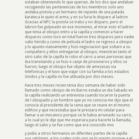
estaban obteniendo lo que querian, de los dos que andaban
recogiendo las pertenencias de los miembros solo uno
andaba pistola y un hermano de repente de una patada
karateca le quito el arma, y en su furia le disparo al ladron
Gracias al NPC la pistola se trabo y no disparo, pero el
labron fue golpeado en ese momento, al mirar esto el ladron
que tenia al obispo entro a la capilla y comenzo a hacer
disparos como loco en total fueron tres disparos pero nadie
salio herido y como de pelicula el ladro se regreso a obispo
y lo apunto nuevamente y hizo negociacion que soltarn a su
compañero y ellos entregarian al obispo, mienstran tanto el
otro salio de la capilla le robo el carro a unas personas que
iba transitando y se hizo e canje de prisioneros y ellos se
fueron, luego el obispo fue objeto de amezasas via
telefonicas y el tuvo que viajar con su familia a los estados
Unidos y la capilla no fue utilizada por dos meses.
Hace tres meses recien tenia dos semana de haber sido
llamado como obispo de mi Barrio estaba un dia Sabado en
la capilla realizando un entrevista cuando tocaron la puerta
de l obispado y un hombre que yo no conocia me dijo que el
conocia al presidente de la rama que se reune en el mismo
edificio y que necesitaba que le prestara mi celular para
llamar a un mecanico porque se le habia arruinado su carro,
a lo cual yo le dije que me esperara para hacerle la llamada,
luego el salio y se fue como que era conocido mio
y pidio a otros hermanos en diferntes partes de la capilla
sus celulares, e los cuales solo uno se lo presto porque a el