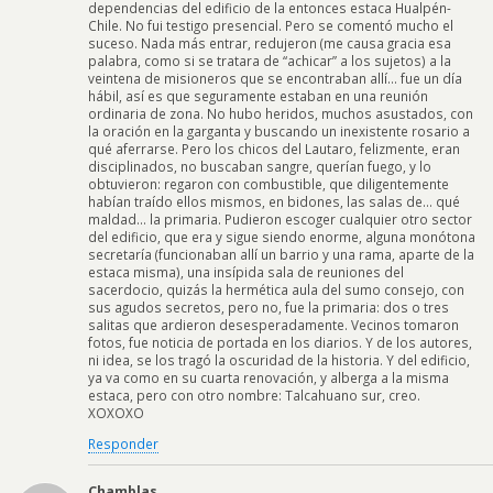
dependencias del edificio de la entonces estaca Hualpén-
Chile. No fui testigo presencial. Pero se comentó mucho el
suceso. Nada más entrar, redujeron (me causa gracia esa
palabra, como si se tratara de “achicar” a los sujetos) a la
veintena de misioneros que se encontraban allí… fue un día
hábil, así es que seguramente estaban en una reunión
ordinaria de zona. No hubo heridos, muchos asustados, con
la oración en la garganta y buscando un inexistente rosario a
qué aferrarse. Pero los chicos del Lautaro, felizmente, eran
disciplinados, no buscaban sangre, querían fuego, y lo
obtuvieron: regaron con combustible, que diligentemente
habían traído ellos mismos, en bidones, las salas de… qué
maldad… la primaria. Pudieron escoger cualquier otro sector
del edificio, que era y sigue siendo enorme, alguna monótona
secretaría (funcionaban allí un barrio y una rama, aparte de la
estaca misma), una insípida sala de reuniones del
sacerdocio, quizás la hermética aula del sumo consejo, con
sus agudos secretos, pero no, fue la primaria: dos o tres
salitas que ardieron desesperadamente. Vecinos tomaron
fotos, fue noticia de portada en los diarios. Y de los autores,
ni idea, se los tragó la oscuridad de la historia. Y del edificio,
ya va como en su cuarta renovación, y alberga a la misma
estaca, pero con otro nombre: Talcahuano sur, creo.
XOXOXO
Responder
Chamblas