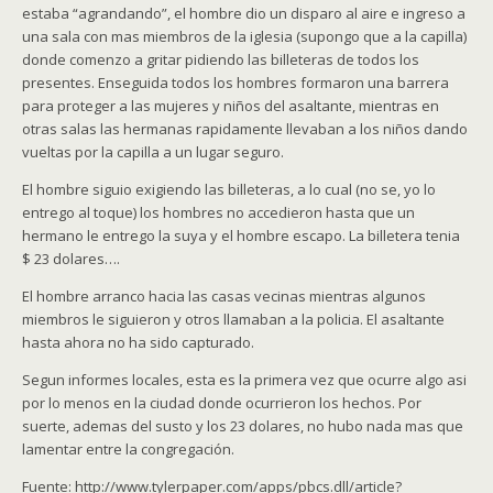
estaba “agrandando”, el hombre dio un disparo al aire e ingreso a
una sala con mas miembros de la iglesia (supongo que a la capilla)
donde comenzo a gritar pidiendo las billeteras de todos los
presentes. Enseguida todos los hombres formaron una barrera
para proteger a las mujeres y niños del asaltante, mientras en
otras salas las hermanas rapidamente llevaban a los niños dando
vueltas por la capilla a un lugar seguro.
El hombre siguio exigiendo las billeteras, a lo cual (no se, yo lo
entrego al toque) los hombres no accedieron hasta que un
hermano le entrego la suya y el hombre escapo. La billetera tenia
$ 23 dolares….
El hombre arranco hacia las casas vecinas mientras algunos
miembros le siguieron y otros llamaban a la policia. El asaltante
hasta ahora no ha sido capturado.
Segun informes locales, esta es la primera vez que ocurre algo asi
por lo menos en la ciudad donde ocurrieron los hechos. Por
suerte, ademas del susto y los 23 dolares, no hubo nada mas que
lamentar entre la congregación.
Fuente: http://www.tylerpaper.com/apps/pbcs.dll/article?