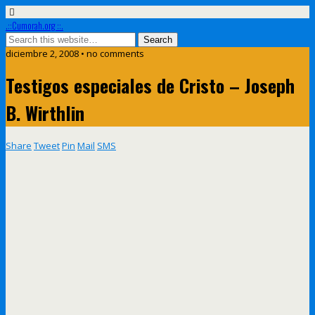
.::Cumorah.org ::.
diciembre 2, 2008 • no comments
Testigos especiales de Cristo – Joseph
B. Wirthlin
Share
Tweet
Pin
Mail
SMS