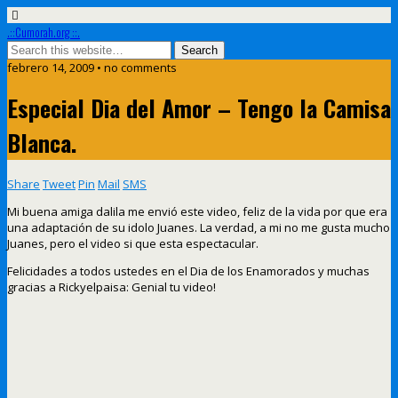
.::Cumorah.org ::.
febrero 14, 2009 • no comments
Especial Dia del Amor – Tengo la Camisa
Blanca.
Share
Tweet
Pin
Mail
SMS
Mi buena amiga dalila me envió este video, feliz de la vida por que era
una adaptación de su idolo Juanes. La verdad, a mi no me gusta mucho
Juanes, pero el video si que esta espectacular.
Felicidades a todos ustedes en el Dia de los Enamorados y muchas
gracias a Rickyelpaisa: Genial tu video!