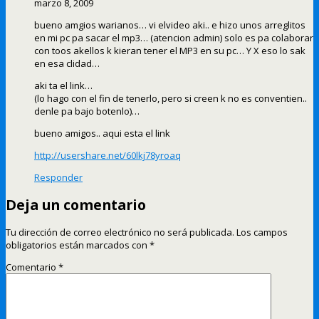
marzo 8, 2009
bueno amgios warianos… vi elvideo aki.. e hizo unos arreglitos
en mi pc pa sacar el mp3… (atencion admin) solo es pa colaborar
con toos akellos k kieran tener el MP3 en su pc… Y X eso lo sak
en esa clidad…
aki ta el link…
(lo hago con el fin de tenerlo, pero si creen k no es conventien..
denle pa bajo botenlo)…
bueno amigos.. aqui esta el link
http://usershare.net/60lkj78yroaq
Responder
Deja un comentario
Tu dirección de correo electrónico no será publicada.
Los campos
obligatorios están marcados con
*
Comentario
*