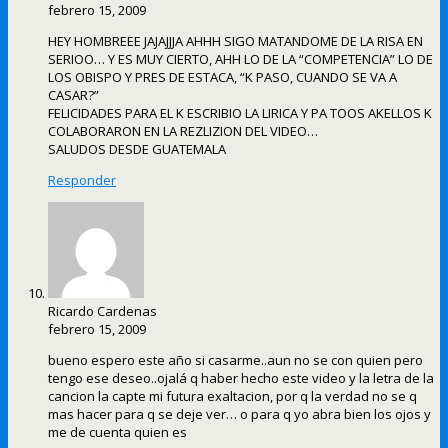
febrero 15, 2009
HEY HOMBREEE JAJAJJJA AHHH SIGO MATANDOME DE LA RISA EN
SERIOO… Y ES MUY CIERTO, AHH LO DE LA “COMPETENCIA” LO DE
LOS OBISPO Y PRES DE ESTACA, “K PASO, CUANDO SE VA A
CASAR?”
FELICIDADES PARA EL K ESCRIBIO LA LIRICA Y PA TOOS AKELLOS K
COLABORARON EN LA REZLIZION DEL VIDEO…
SALUDOS DESDE GUATEMALA
Responder
Ricardo Cardenas
febrero 15, 2009
bueno espero este año si casarme..aun no se con quien pero
tengo ese deseo..ojalá q haber hecho este video y la letra de la
cancion la capte mi futura exaltacion, por q la verdad no se q
mas hacer para q se deje ver… o para q yo abra bien los ojos y
me de cuenta quien es