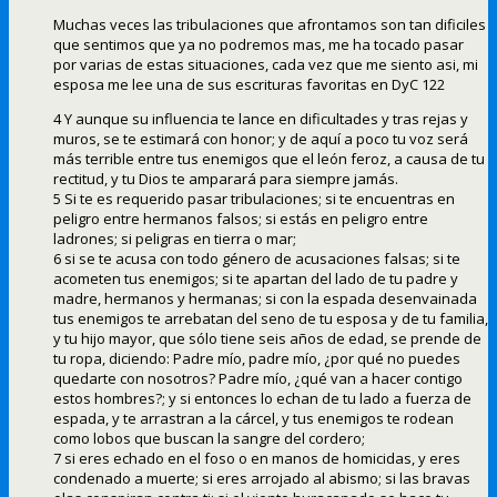
Muchas veces las tribulaciones que afrontamos son tan dificiles
que sentimos que ya no podremos mas, me ha tocado pasar
por varias de estas situaciones, cada vez que me siento asi, mi
esposa me lee una de sus escrituras favoritas en DyC 122
4 Y aunque su influencia te lance en dificultades y tras rejas y
muros, se te estimará con honor; y de aquí a poco tu voz será
más terrible entre tus enemigos que el león feroz, a causa de tu
rectitud, y tu Dios te amparará para siempre jamás.
5 Si te es requerido pasar tribulaciones; si te encuentras en
peligro entre hermanos falsos; si estás en peligro entre
ladrones; si peligras en tierra o mar;
6 si se te acusa con todo género de acusaciones falsas; si te
acometen tus enemigos; si te apartan del lado de tu padre y
madre, hermanos y hermanas; si con la espada desenvainada
tus enemigos te arrebatan del seno de tu esposa y de tu familia,
y tu hijo mayor, que sólo tiene seis años de edad, se prende de
tu ropa, diciendo: Padre mío, padre mío, ¿por qué no puedes
quedarte con nosotros? Padre mío, ¿qué van a hacer contigo
estos hombres?; y si entonces lo echan de tu lado a fuerza de
espada, y te arrastran a la cárcel, y tus enemigos te rodean
como lobos que buscan la sangre del cordero;
7 si eres echado en el foso o en manos de homicidas, y eres
condenado a muerte; si eres arrojado al abismo; si las bravas