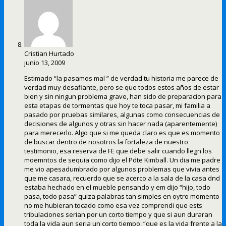
Cristian Hurtado
junio 13, 2009
Estimado “la pasamos mal ” de verdad tu historia me parece de
verdad muy desafiante, pero se que todos estos años de estar
bien y sin ningun problema grave, han sido de preparacion para
esta etapas de tormentas que hoy te toca pasar, mi familia a
pasado por pruebas similares, algunas como consecuencias de
decisiones de algunos y otras sin hacer nada (aparentemente)
para merecerlo. Algo que si me queda claro es que es momento
de buscar dentro de nosotros la fortaleza de nuestro
testimonio, esa reserva de FE que debe salir cuando llegn los
moemntos de sequia como dijo el Pdte Kimball. Un dia me padre
me vio apesadumbrado por algunos problemas que vivia antes
que me casara, recuerdo que se acerco a la sala de la casa dnd
estaba hechado en el mueble pensando y em dijo “hijo, todo
pasa, todo pasa” quiza palabras tan simples en oytro momento
no me hubieran tocado como esa vez comprendi que ests
tribulaciones serian por un corto tiempo y que si aun duraran
toda la vida aun seria un corto tiempo, “que es la vida frente a la