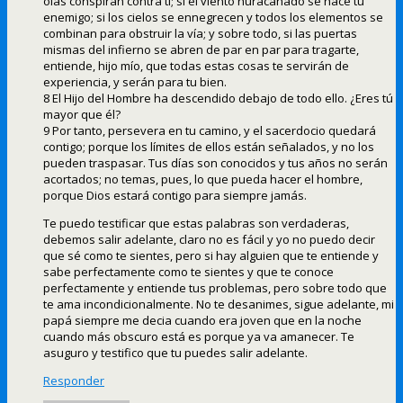
olas conspiran contra ti; si el viento huracanado se hace tu
enemigo; si los cielos se ennegrecen y todos los elementos se
combinan para obstruir la vía; y sobre todo, si las puertas
mismas del infierno se abren de par en par para tragarte,
entiende, hijo mío, que todas estas cosas te servirán de
experiencia, y serán para tu bien.
8 El Hijo del Hombre ha descendido debajo de todo ello. ¿Eres tú
mayor que él?
9 Por tanto, persevera en tu camino, y el sacerdocio quedará
contigo; porque los límites de ellos están señalados, y no los
pueden traspasar. Tus días son conocidos y tus años no serán
acortados; no temas, pues, lo que pueda hacer el hombre,
porque Dios estará contigo para siempre jamás.
Te puedo testificar que estas palabras son verdaderas,
debemos salir adelante, claro no es fácil y yo no puedo decir
que sé como te sientes, pero si hay alguien que te entiende y
sabe perfectamente como te sientes y que te conoce
perfectamente y entiende tus problemas, pero sobre todo que
te ama incondicionalmente. No te desanimes, sigue adelante, mi
papá siempre me decia cuando era joven que en la noche
cuando más obscuro está es porque ya va amanecer. Te
asuguro y testifico que tu puedes salir adelante.
Responder