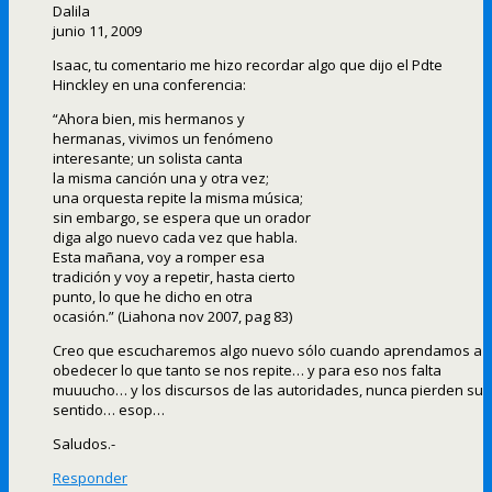
Dalila
junio 11, 2009
Isaac, tu comentario me hizo recordar algo que dijo el Pdte
Hinckley en una conferencia:
“Ahora bien, mis hermanos y
hermanas, vivimos un fenómeno
interesante; un solista canta
la misma canción una y otra vez;
una orquesta repite la misma música;
sin embargo, se espera que un orador
diga algo nuevo cada vez que habla.
Esta mañana, voy a romper esa
tradición y voy a repetir, hasta cierto
punto, lo que he dicho en otra
ocasión.” (Liahona nov 2007, pag 83)
Creo que escucharemos algo nuevo sólo cuando aprendamos a
obedecer lo que tanto se nos repite… y para eso nos falta
muuucho… y los discursos de las autoridades, nunca pierden su
sentido… esop…
Saludos.-
Responder