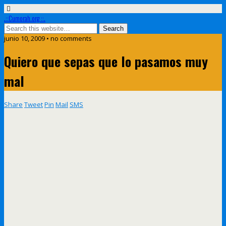
.::Cumorah.org ::.
junio 10, 2009 • no comments
Quiero que sepas que lo pasamos muy
mal
Share
Tweet
Pin
Mail
SMS