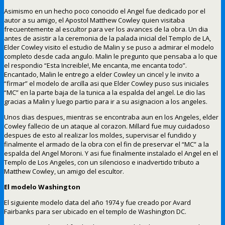
Asimismo en un hecho poco conocido el Angel fue dedicado por el
autor a su amigo, el Apostol Matthew Cowley quien visitaba
frecuentemente al escultor para ver los avances de la obra. Un dia
antes de asistir a la ceremonia de la palada inicial del Templo de LA,
Elder Cowley visito el estudio de Malin y se puso a admirar el modelo
completo desde cada angulo. Malin le pregunto que pensaba a lo que
el respondio “Esta Increible!, Me encanta, me encanta todo”.
Encantado, Malin le entrego a elder Cowley un cincel y le invito a
“firmar” el modelo de arcilla asi que Elder Cowley puso sus iniciales
“MC” en la parte baja de la tunica a la espalda del angel. Le dio las
gracias a Malin y luego partio para ir a su asignacion a los angeles.
Unos dias despues, mientras se encontraba aun en los Angeles, elder
Cowley fallecio de un ataque al corazon. Millard fue muy cuidadoso
despues de esto al realizar los moldes, supervisar el fundido y
finalmente el armado de la obra con el fin de preservar el “MC” a la
espalda del Angel Moroni. Y asi fue finalmente instalado el Angel en el
Templo de Los Angeles, con un silencioso e inadvertido tributo a
Matthew Cowley, un amigo del escultor.
El modelo Washington
El siguiente modelo data del año 1974 y fue creado por Avard
Fairbanks para ser ubicado en el templo de Washington DC.