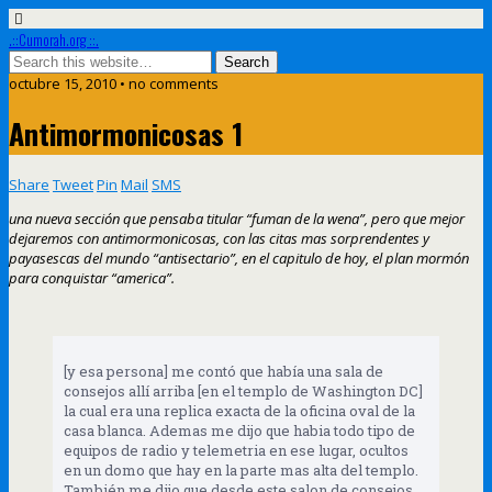
.::Cumorah.org ::.
octubre 15, 2010 • no comments
Antimormonicosas 1
Share
Tweet
Pin
Mail
SMS
una nueva sección que pensaba titular “fuman de la wena”, pero que mejor
dejaremos con antimormonicosas, con las citas mas sorprendentes y
payasescas del mundo “antisectario”, en el capitulo de hoy, el plan mormón
para conquistar “america”.
[y esa persona] me contó que había una sala de
consejos allí arriba [en el templo de Washington DC]
la cual era una replica exacta de la oficina oval de la
casa blanca. Ademas me dijo que habia todo tipo de
equipos de radio y telemetria en ese lugar, ocultos
en un domo que hay en la parte mas alta del templo.
También me dijo que desde este salon de consejos,