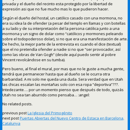
privada y el dueño del recinto esta protegido por la libertad de
expresión asi que no fue mucho mas lo que pudieron hacer.
Según el dueño del hostal, un católico casado con una mormona, no
era su idea la de ofender (a pesar del templo en llamas y con botellas
a su lado y de su interpretación del la persona católica junto a una
mormona y un signo de dolar como “católicos y mormones peleando
sobre el todopoderoso dolar), si no que era una manifestación de arte.
De hecho, la mejor parte de la entrevista es cuando el dice (textual)
que el no pretendía ofender a nadie si no que “ser provocador, así
como las obras de Van Gogh” (desde aquí puedo sentir al pobre
Vincent revolcándose en su tumba).
Pero bueno, al final el mural, por mas que no le guste a mucha gente,
tendrá que permanecer hasta que al dueño se le ocurra otra
barbaridad. A mi solo me queda una duda. Sera verdad que en Utah
las chicas escalan las montañas solo con esa ropa “deportiva”???.
Intedezante…. por un momento pienso que después de todo, quizás
Utah no sea tan aburrido como pensaba… :angel:
No related posts.
previous post
La Iglesia del Primogénito
next post
Puertas Abiertas del Nuevo Centro de Estaca en Barcelona,
Catalunya