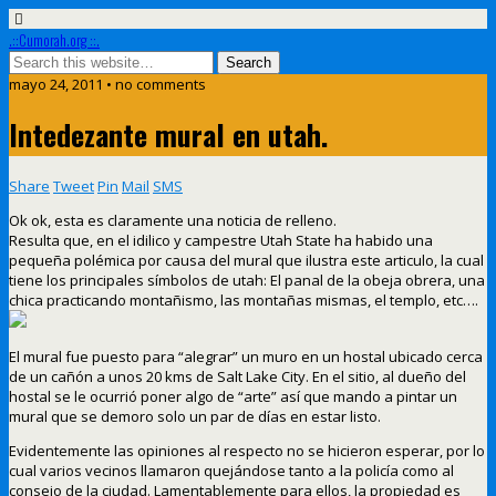
.::Cumorah.org ::.
mayo 24, 2011 • no comments
Intedezante mural en utah.
Share
Tweet
Pin
Mail
SMS
Ok ok, esta es claramente una noticia de relleno.
Resulta que, en el idilico y campestre Utah State ha habido una
pequeña polémica por causa del mural que ilustra este articulo, la cual
tiene los principales símbolos de utah: El panal de la obeja obrera, una
chica practicando montañismo, las montañas mismas, el templo, etc….
El mural fue puesto para “alegrar” un muro en un hostal ubicado cerca
de un cañón a unos 20 kms de Salt Lake City. En el sitio, al dueño del
hostal se le ocurrió poner algo de “arte” así que mando a pintar un
mural que se demoro solo un par de días en estar listo.
Evidentemente las opiniones al respecto no se hicieron esperar, por lo
cual varios vecinos llamaron quejándose tanto a la policía como al
consejo de la ciudad. Lamentablemente para ellos, la propiedad es