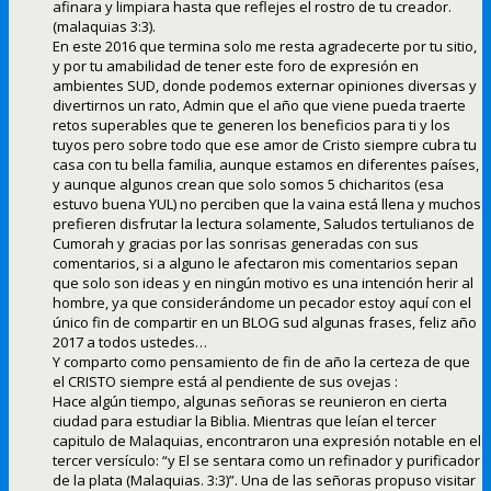
afinara y limpiara hasta que reflejes el rostro de tu creador.
(malaquias 3:3).
En este 2016 que termina solo me resta agradecerte por tu sitio,
y por tu amabilidad de tener este foro de expresión en
ambientes SUD, donde podemos externar opiniones diversas y
divertirnos un rato, Admin que el año que viene pueda traerte
retos superables que te generen los beneficios para ti y los
tuyos pero sobre todo que ese amor de Cristo siempre cubra tu
casa con tu bella familia, aunque estamos en diferentes países,
y aunque algunos crean que solo somos 5 chicharitos (esa
estuvo buena YUL) no perciben que la vaina está llena y muchos
prefieren disfrutar la lectura solamente, Saludos tertulianos de
Cumorah y gracias por las sonrisas generadas con sus
comentarios, si a alguno le afectaron mis comentarios sepan
que solo son ideas y en ningún motivo es una intención herir al
hombre, ya que considerándome un pecador estoy aquí con el
único fin de compartir en un BLOG sud algunas frases, feliz año
2017 a todos ustedes…
Y comparto como pensamiento de fin de año la certeza de que
el CRISTO siempre está al pendiente de sus ovejas :
Hace algún tiempo, algunas señoras se reunieron en cierta
ciudad para estudiar la Biblia. Mientras que leían el tercer
capitulo de Malaquias, encontraron una expresión notable en el
tercer versículo: “y El se sentara como un refinador y purificador
de la plata (Malaquias. 3:3)”. Una de las señoras propuso visitar