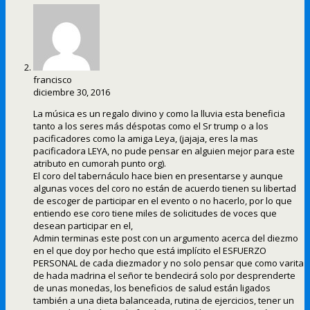
francisco
diciembre 30, 2016
La música es un regalo divino y como la lluvia esta beneficia
tanto a los seres más déspotas como el Sr trump o a los
pacificadores como la amiga Leya, (jajaja, eres la mas
pacificadora LEYA, no pude pensar en alguien mejor para este
atributo en cumorah punto org).
El coro del tabernáculo hace bien en presentarse y aunque
algunas voces del coro no están de acuerdo tienen su libertad
de escoger de participar en el evento o no hacerlo, por lo que
entiendo ese coro tiene miles de solicitudes de voces que
desean participar en el,
Admin terminas este post con un argumento acerca del diezmo
en el que doy por hecho que está implícito el ESFUERZO
PERSONAL de cada diezmador y no solo pensar que como varita
de hada madrina el señor te bendecirá solo por desprenderte
de unas monedas, los beneficios de salud están ligados
también a una dieta balanceada, rutina de ejercicios, tener un