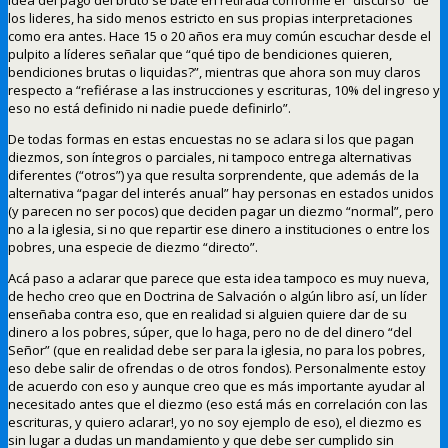
los lideres, ha sido menos estricto en sus propias interpretaciones
como era antes. Hace 15 o 20 años era muy común escuchar desde el
pulpito a líderes señalar que “qué tipo de bendiciones quieren,
bendiciones brutas o liquidas?”, mientras que ahora son muy claros
respecto a “refiérase a las instrucciones y escrituras, 10% del ingreso y
eso no está definido ni nadie puede definirlo”.
De todas formas en estas encuestas no se aclara si los que pagan
diezmos, son íntegros o parciales, ni tampoco entrega alternativas
diferentes (“otros”) ya que resulta sorprendente, que además de la
alternativa “pagar del interés anual” hay personas en estados unidos
(y parecen no ser pocos) que deciden pagar un diezmo “normal”, pero
no a la iglesia, si no que repartir ese dinero a instituciones o entre los
pobres, una especie de diezmo “directo”.
Acá paso a aclarar que parece que esta idea tampoco es muy nueva,
de hecho creo que en Doctrina de Salvación o algún libro así, un líder
enseñaba contra eso, que en realidad si alguien quiere dar de su
dinero a los pobres, súper, que lo haga, pero no de del dinero “del
Señor” (que en realidad debe ser para la iglesia, no para los pobres,
eso debe salir de ofrendas o de otros fondos). Personalmente estoy
de acuerdo con eso y aunque creo que es más importante ayudar al
necesitado antes que el diezmo (eso está más en correlación con las
escrituras, y quiero aclarar!, yo no soy ejemplo de eso), el diezmo es
sin lugar a dudas un mandamiento y que debe ser cumplido sin