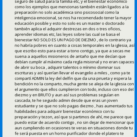
seguro de salud para la familia etc, y el bienestar económico
como los ejemplos que mencionas también están ligados a la
preparación no solo académica sino psicosocial como la
inteligencia emocional, se nos ha recomendado tener la mayor
educación posible y esto no solo es un master o doctorado
también aplica el adquirir destrezas en dos o tres oficios,
aprender idiomas etc, las leyes sobre las cual se basa el
bienestar NO SOLO ES UN PAGO DE DIEZMO , de lo contrario ya
no habría pobres en cuanto a cosas temporales en la iglesia, así
que escribo esto para estar a tono contigo, ya que a secas me
suena a aquellos misioneros de antaño que me decían que
debían cumplir al máximo cada regla misional y no eran capaces
de abrir su boca , adquirir talentos o mínimo dominar sus
escrituras y así querían llevar el evangelio a miles , como ya te
compartí ADMIN la ley del delfin que da una pirueta y espera la
bendición no la comparto, mucha gente se aleja de la iglesia con
el argumento que ellos cumplieron con todo, incluso con eso del
diezmo y en BRUTO y aun así sus problemas seguían en
cascada, te he seguido admin desde que eras un joven
estudiante y se que no solo pagas diezmo , has aumentado tus
habilidades para adquirir bienestar económico con tu
preparación y tezon, así que si partimos de ahí, me parece que
puedo estar de acuerdo contigo , no sin dejar de mencionar que
aun cumpliendo en ocasiones te veras en situaciones donde tu
fe será puesta en un horno purificador donde el platero te