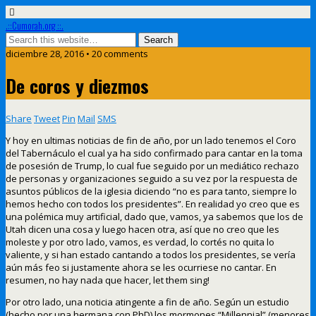
.::Cumorah.org ::.
diciembre 28, 2016 • 20 comments
De coros y diezmos
Share
Tweet
Pin
Mail
SMS
Y hoy en ultimas noticias de fin de año, por un lado tenemos el Coro
del Tabernáculo el cual ya ha sido confirmado para cantar en la toma
de posesión de Trump, lo cual fue seguido por un mediático rechazo
de personas y organizaciones seguido a su vez por la respuesta de
asuntos públicos de la iglesia diciendo “no es para tanto, siempre lo
hemos hecho con todos los presidentes”. En realidad yo creo que es
una polémica muy artificial, dado que, vamos, ya sabemos que los de
Utah dicen una cosa y luego hacen otra, así que no creo que les
moleste y por otro lado, vamos, es verdad, lo cortés no quita lo
valiente, y si han estado cantando a todos los presidentes, se vería
aún más feo si justamente ahora se les ocurriese no cantar. En
resumen, no hay nada que hacer, let them sing!
Por otro lado, una noticia atingente a fin de año. Según un estudio
(hecho por una hermana con PhD) los mormones “Millennial” (menores