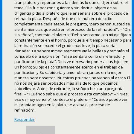
a un platero y reportarles a las demás lo que el dijera sobre el
tema. Ella fue por consiguiente y sin decir el objeto de su
diligencia pidió al platero que le enseñara sobre el proceso de
refinar la plata. Después de que el le hubiera descrito
completamente cada etapa, le pregunto, “pero señor, ¿usted se
sienta mientras que está en el proceso de la refinación?”. – “Oh,
si señora”, contesto el platero; “Debo sentarme con mi ojo fijado
constantemente en el horno, porque si el tiempo necesario para
la refinación se excede el grado mas leve, la plata sería
dañada”. La señora inmediatamente vio la belleza y también el
consuelo de la expresión, “El se sentara como un refinador y
purificador de la plata”. Dios ve necesario poner a sus hijos en
un horno; Su ojo es constantemente atento en el trabajo de
purificación y Su sabiduría y amor obran juntos en la mejor
manera para nosotros. Nuestras pruebas no vienen al azar y Él
no nos dejará ser probados mas allá de lo que podamos
sobrellevar. Antes de retirarse, la señora hizo una pregunta
final: – “¿Cuándo sabe que el proceso esta completo?” – “Pues,
eso es muy sencillo”, contesto el platero. – “Cuando puedo ver
mi propia imagen en la plata, se acaba el proceso de
refinación”.
Responder