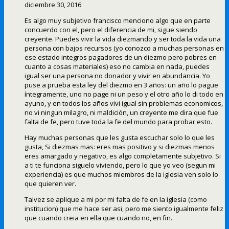
diciembre 30, 2016
Es algo muy subjetivo francisco menciono algo que en parte
concuerdo con el, pero el diferencia de mi, sigue siendo
creyente. Puedes vivir la vida diezmando y ser toda la vida una
persona con bajos recursos (yo conozco a muchas personas en
ese estado integros pagadores de un diezmo pero pobres en
cuanto a cosas materiales) eso no cambia en nada, puedes
igual ser una persona no donador y vivir en abundancia. Yo
puse a prueba esta ley del diezmo en 3 años: un año lo pague
íntegramente, uno no page ni un peso y el otro año lo di todo en
ayuno, y en todos los años vivi igual sin problemas economicos,
no vi ningun milagro, ni maldición, un creyente me dira que fue
falta de fe, pero tuve toda la fe del mundo para probar esto.
Hay muchas personas que les gusta escuchar solo lo que les
gusta, Si diezmas mas: eres mas positivo y si diezmas menos
eres amargado y negativo, es algo completamente subjetivo. Si
a ti te funciona siguelo viviendo, pero lo que yo veo (segun mi
experiencia) es que muchos miembros de la iglesia ven solo lo
que quieren ver.
Talvez se aplique a mi por mi falta de fe en la iglesia (como
institucion) que me hace ser asi, pero me siento igualmente feliz
que cuando creia en ella que cuando no, en fin.