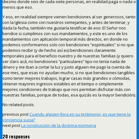
diezmo donde seis de cada siete personas, en realidad paga o nada o
menos que eso.
Y eso, en realidad siempre vienen bendiciones al ser generosos, tanto
con la Iglesia como con nuestros semejantes, y antes de terminar, y
dada la fecha, también me gustaría testificar de eso: El Señor nos
bendice si cumplimos con sus mandamientos, y este es uno de los
mandamientos con aplicación temporal más directos, en donde no
podemos conformarnos solo con bendiciones “espirituales” si no que
podemos recibir (y de hecho así es) bendiciones claramente
temporales para el beneficio nuestro y de nuestras familias (y quiero
ser claro acá, no bendiciones “particulares” tipo no tenía nada de
dinero y me iban a cortar la luz y justo alguien me pago la cuenta de
ese mes, que esas no ayudan mucho, si no que bendiciones tangibles
como tener mejores trabajos, lograr casas más grandes o cómodas,
obtener mayores ingresos estables en el tiempo o simplemente
mejores condiciones de trabajo que nos permitan disfrutar más con
nuestras familias, porque de todas, esa quizás es la mayor bendición).
No related posts.
previous post
Cuando alguien llora en su testimonio, es que tiene la
conciencia sucia?
next post
La construcción de la doctrina mormona
20 responses