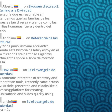
Alberto
on
Skousen discurso 2:
Camino a la Divinidad
a teoría que es razonable si
tendemos que las familias de los
oses es tan diversa y grande como las
milias humanas fuera y dentro del
ndo
Anónimo
on
Referencia de las
rituras
y 22 de junio 2026 me encuentro
endo esta historia de lehi y estoy en el
ro mirando Este hermoso lugar mis
ntimientos sobre el libro de mormón
e la
Havi AI
on
Es el evangelio de
quierdas?
s someone interested in creativity and
esentation tools, I recently came across
i AI slide generator, and it looks like a
omising platform for creating
ualisations and slides quickly using
antilol
on
Es el evangelio de
quierdas?
ora más