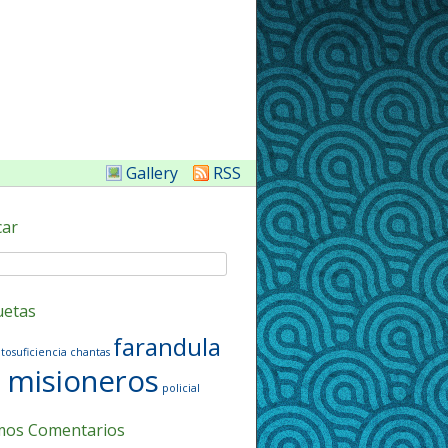
Gallery
RSS
car
uetas
farandula
tosuficiencia
chantas
misioneros
policial
mos Comentarios