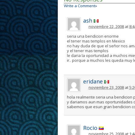
Write a Comment»
ash
noviembre 22, 2008
at
8:
seria una bendicion enorme
el tener mas templos en Mexico
no hay duda de que el señor nos a
y el tener mas templos
le daria la oportunidad a muchos m
ir.. porque a muchos les queda muy le
eridane
noviembre 23, 2008
at
5:
hola realmente seria una bendicion 
y dariamos aun mas oportunidades de
sabemos que esun gran bendicion con
Rocio
noviembre 25, 2008
at
1: