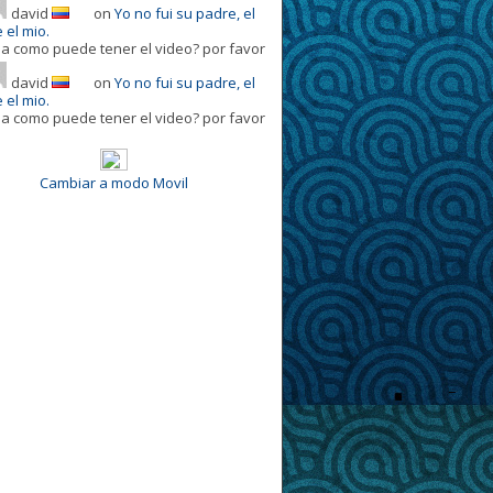
david
on
Yo no fui su padre, el
 el mio.
la como puede tener el video? por favor
david
on
Yo no fui su padre, el
 el mio.
la como puede tener el video? por favor
Cambiar a modo Movil