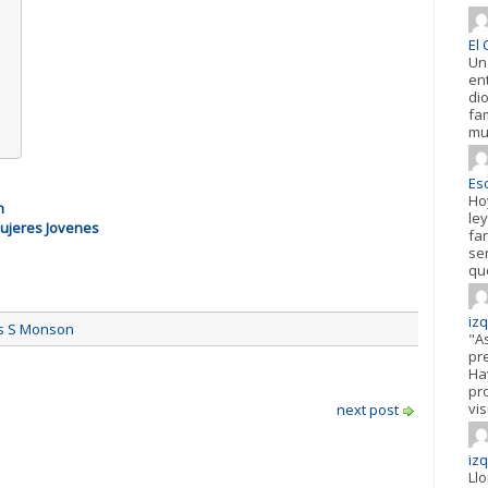
El 
Un
en
di
fa
mu
Esc
Ho
n
ley
Mujeres Jovenes
fa
se
qu
iz
s S Monson
"A
pr
Hav
pr
vis
next post
iz
Ll