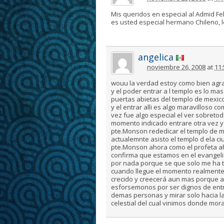
Mis queridos en especial al Admid Fe
es usted especial hermano Chileno, le 
angelica
noviembre 26, 2008
at
11
wouu la verdad estoy como bien agrad
y el poder entrar a l templo es lo mas
puertas abietas del templo de mexic
y el entrar alli es algo maravilloso 
vez fue algo especial el ver sobretodo
momento indicado entrare otra vez y
pte.Monson rededicar el templo de m
actualemnte asisto el templo d ela c
pte.Monson ahora como el profeta a
confirma que estamos en el evangeli
por nada porque se que solo me ha tra
cuando llegue el momento realmente e
crecido y creecerá aun mas porque a
esforsemonos por ser dignos de entr
demas personas y mirar solo hacia l
celestial del cual vinimos donde m