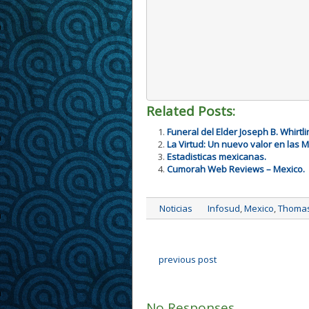
Related Posts:
Funeral del Elder Joseph B. Whirtli
La Virtud: Un nuevo valor en las 
Estadisticas mexicanas.
Cumorah Web Reviews – Mexico.
Noticias
Infosud
,
Mexico
,
Thoma
previous post
No Responses