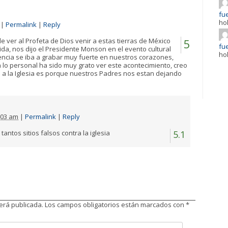
fue
ho
|
Permalink
|
Reply
de ver al Profeta de Dios venir a estas tierras de México
5
fue
da, nos dijo el Presidente Monson en el evento cultural
ho
encia se iba a grabar muy fuerte en nuestros corazones,
n lo personal ha sido muy grato ver este acontecimiento, creo
 a la Iglesia es porque nuestros Padres nos estan dejando
:03 am
|
Permalink
|
Reply
 tantos sitios falsos contra la iglesia
5.1
será publicada.
Los campos obligatorios están marcados con
*