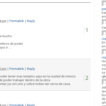
pie
Ka
en
44 pm
|
Permalink
|
Reply
Va
1
ma mucho
iz
En 
iembros de poder
en 
jos ir …
iz
Ho
se
20 pm
|
Permalink
|
Reply
es
se 
poder tener mas templos aqui en la ciudad de mexico
2
igl
 poder trabajer dentro de la obra
tar ya con uno y sobre todao tan cerca de casa.
ad
qu
bu
de 
añ
44 pm
|
Permalink
|
Reply