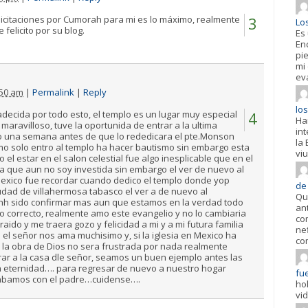
licitaciones por Cumorah para mi es lo máximo, realmente
3
Lo
felicito por su blog.
Es
En
pi
mi
ev
:50 am
|
Permalink
|
Reply
los
ecida por todo esto, el templo es un lugar muy especial
4
Ha
 maravilloso, tuve la oportunida de entrar a la ultima
in
o una semana antes de que lo rededicara el pte.Monson
la 
como solo entro al templo ha hacer bautismo sin embargo esta
viu
 el estar en el salon celestial fue algo inesplicable que en el
a que aun no soy investida sin embargo el ver de nuevo al
exico fue recordar cuando dedico el templo donde yop
de
iudad de villahermosa tabasco el ver a de nuevo al
Qu
hh sido confirmar mas aun que estamos en la verdad todo
an
o correcto, realmente amo este evangelio y no lo cambiaria
co
ido y me traera gozo y felicidad a mi y a mi futura familia
ne
l señor nos ama muchisimo y, si la iglesia en Mexico ha
co
 la obra de Dios no sera frustrada por nada realmente
ar a la casa dle señor, seamos un buen ejemplo antes las
a eternidad…. para regresar de nuevo a nuestro hogar
fue
orabamos con el padre…cuidense….
ho
vi