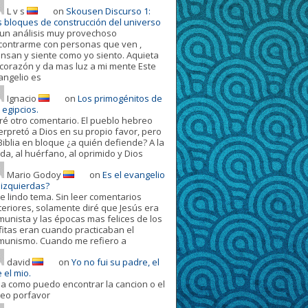
L v s
on
Skousen Discurso 1:
s bloques de construcción del universo
 un análisis muy provechoso
contrarme con personas que ven ,
ensan y siente como yo siento. Aquieta
 corazón y da mas luz a mi mente Este
angelio es
Ignacio
on
Los primogénitos de
 egipcios.
ré otro comentario. El pueblo hebreo
terpretó a Dios en su propio favor, pero
Biblia en bloque ¿a quién defiende? A la
da, al huérfano, al oprimido y Dios
Mario Godoy
on
Es el evangelio
 izquierdas?
e lindo tema. Sin leer comentarios
teriores, solamente diré que Jesús era
munista y las épocas mas felices de los
fitas eran cuando practicaban el
munismo. Cuando me refiero a
david
on
Yo no fui su padre, el
 el mio.
la como puedo encontrar la cancion o el
deo porfavor