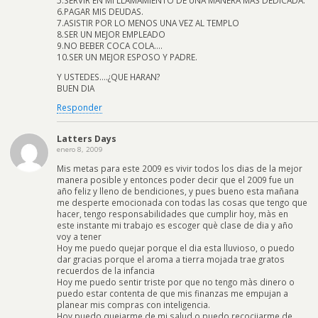
6.PAGAR MIS DEUDAS.
7.ASISTIR POR LO MENOS UNA VEZ AL TEMPLO
8.SER UN MEJOR EMPLEADO
9.NO BEBER COCA COLA….
10.SER UN MEJOR ESPOSO Y PADRE.
Y USTEDES….¿QUE HARAN?
BUEN DIA
Responder
Latters Days
enero 8, 2009
Mis metas para este 2009 es vivir todos los dias de la mejor
manera posible y entonces poder decir que el 2009 fue un
año feliz y lleno de bendiciones, y pues bueno esta mañana
me desperte emocionada con todas las cosas que tengo que
hacer, tengo responsabilidades que cumplir hoy, màs en
este instante mi trabajo es escoger què clase de dia y año
voy a tener
Hoy me puedo quejar porque el dia esta lluvioso, o puedo
dar gracias porque el aroma a tierra mojada trae gratos
recuerdos de la infancia
Hoy me puedo sentir triste por que no tengo màs dinero o
puedo estar contenta de que mis finanzas me empujan a
planear mis compras con inteligencia.
Hoy puedo quejarme de mi salud o puedo recocijarme de