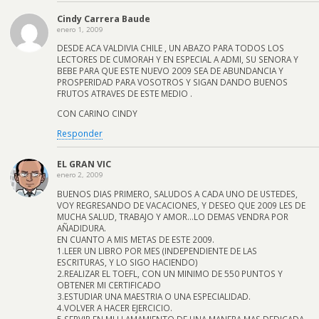
Cindy Carrera Baude
enero 1, 2009
DESDE ACA VALDIVIA CHILE , UN ABAZO PARA TODOS LOS
LECTORES DE CUMORAH Y EN ESPECIAL A ADMI, SU SENORA Y
BEBE PARA QUE ESTE NUEVO 2009 SEA DE ABUNDANCIA Y
PROSPERIDAD PARA VOSOTROS Y SIGAN DANDO BUENOS
FRUTOS ATRAVES DE ESTE MEDIO .
CON CARINO CINDY
Responder
EL GRAN VIC
enero 2, 2009
BUENOS DIAS PRIMERO, SALUDOS A CADA UNO DE USTEDES,
VOY REGRESANDO DE VACACIONES, Y DESEO QUE 2009 LES DE
MUCHA SALUD, TRABAJO Y AMOR…LO DEMAS VENDRA POR
AÑADIDURA.
EN CUANTO A MIS METAS DE ESTE 2009.
1.LEER UN LIBRO POR MES (INDEPENDIENTE DE LAS
ESCRITURAS, Y LO SIGO HACIENDO)
2.REALIZAR EL TOEFL, CON UN MINIMO DE 550 PUNTOS Y
OBTENER MI CERTIFICADO
3.ESTUDIAR UNA MAESTRIA O UNA ESPECIALIDAD.
4.VOLVER A HACER EJERCICIO.
5.SERVIR EN MI LLAMAMIENTO DE UNA MANERA MAS DEDICADA.