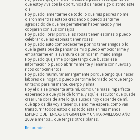
que estoy viva con la oportunidad de hacer algo distinto este
dia
Hoy puedo lamentarme de todo lo que mis padres no me
dieron mientras estaba creciendo o puedo sentirme
agradecido de que me permitieran haber nacido y me
cobijaran con sus consejos
Hoy puedo llorar porque las rosas tienen espinas o puedo
celebrar que las espinas tienen rosas
Hoy puedo auto compadecerme por no tener amigos o lo
que la gente pueda pensar de mi o puedo emocionarme y
embarcarme en la aventura de brindar mi mano amiga
Hoy puedo quejarme porque tengo que buscar esa
informaciòn o puedo abrir mi mente y llenarla con nuevos y
ricos conocimientos
Hoy puedo murmurar amargamente porque tengo que hacer
labores del hogar, o puedo sentirme honrado porque tengo
un techo para mi mente, cuerpo y alma.
Hoy el dia se presenta ante mì, como una masa imperfecta
esperando a que yo le dè forma, y aquì el escultor que puede
crear una obra de arte lo que suceda hoy depende de mì.
què tipo de dìa voy a tener que año me espera, como van
transcurrir todos estos dias todo esta en mis manos.
ESPERO QUE TENGAS UN GRAN DIA Y UN MARAVILLOSO AÑO
2009 a menos… que tengas otros planes.
Responder