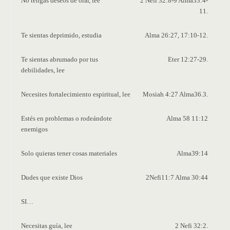
No tengas deseos de orar, lee
2 Nefi 32:8-9 Alma33:4-
11.
Te sientas deprimido, estudia
Alma 26:27, 17:10-12.
Te sientas abrumado por tus
Eter 12:27-29.
debilidades, lee
Necesites fortalecimiento espiritual, lee
Mosiah 4:27 Alma36.3.
Estés en problemas
o rodeándote
Alma 58 11:12
enemigos
Solo quieras tener cosas materiales
Alma39:14
Dudes que existe Dios
2Nefi11:7 Alma 30:44
SI…
Necesitas guía, lee
2 Nefi 32:2.