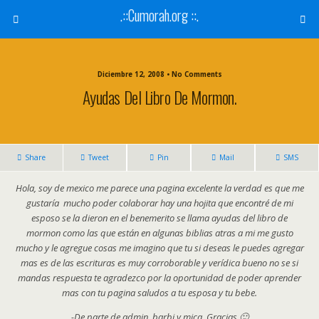
.::Cumorah.org ::.
Diciembre 12, 2008 • No Comments
Ayudas Del Libro De Mormon.
Share
Tweet
Pin
Mail
SMS
Hola, soy de mexico me parece una pagina excelente la verdad es que me
gustaría mucho poder colaborar hay una hojita que encontré de mi
esposo se la dieron en el benemerito se llama ayudas del libro de
mormon
como las que están en algunas biblias atras a mi me gusto
mucho y le agregue cosas me imagino que tu si deseas le puedes agregar
mas es de las escrituras es muy corroborable y verídica bueno no se si
mandas respuesta te agradezco por la oportunidad de poder aprender
mas con tu pagina saludos a tu esposa y tu bebe.
-De parte de admin, barbi y mica, Gracias 🙂