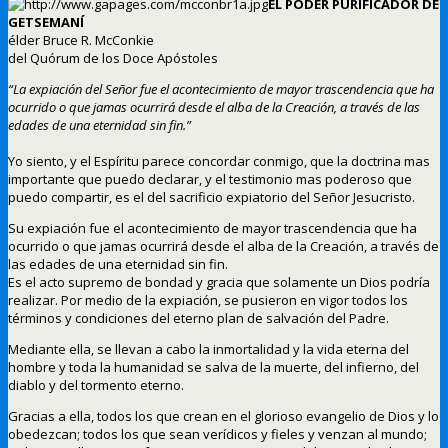
EL PODER PURIFICADOR DE
GETSEMANÍ
élder Bruce R. McConkie
del Quórum de los Doce Apóstoles
“La expiación del Señor fue el acontecimiento de mayor trascendencia que ha
ocurrido o que jamas ocurrirá desde el alba de la Creación, a través de las
edades de una eternidad sin fin.”
Yo siento, y el Espíritu parece concordar conmigo, que la doctrina mas
importante que puedo declarar, y el testimonio mas poderoso que
puedo compartir, es el del sacrificio expiatorio del Señor Jesucristo.
Su expiación fue el acontecimiento de mayor trascendencia que ha
ocurrido o que jamas ocurrirá desde el alba de la Creación, a través de
las edades de una eternidad sin fin.
Es el acto supremo de bondad y gracia que solamente un Dios podría
realizar. Por medio de la expiación, se pusieron en vigor todos los
términos y condiciones del eterno plan de salvación del Padre.
Mediante ella, se llevan a cabo la inmortalidad y la vida eterna del
hombre y toda la humanidad se salva de la muerte, del infierno, del
diablo y del tormento eterno.
Gracias a ella, todos los que crean en el glorioso evangelio de Dios y lo
obedezcan; todos los que sean verídicos y fieles y venzan al mundo;