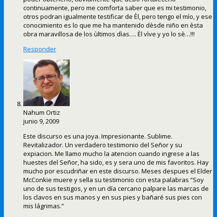
continuamente, pero me comforta saber que es mi testimonio,
otros podran igualmente testificar de Èl, pero tengo el mìo, y ese
conocimiento es lo que me ha mantenido dèsde niño en èsta
obra maravillosa de los ùltimos dìas…. Èl vìve y yo lo sè…!!!
Responder
Nahum Ortiz
junio 9, 2009
Este discurso es una joya. Impresionante. Sublime.
Revitalizador. Un verdadero testimonio del Señor y su
expiacion. Me llamo mucho la atencion cuando ingrese a las
huestes del Señor, ha sido, es y sera uno de mis favoritos. Hay
mucho por escudriñar en este discurso. Meses despues el Elder
McConkie muere y sella su testimonio con esta palabras “Soy
uno de sus testigos, y en un día cercano palpare las marcas de
los clavos en sus manos y en sus pies y bañaré sus pies con
mis lágrimas.”