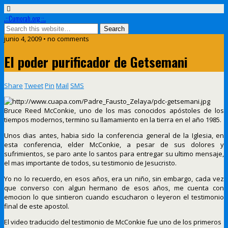
.::Cumorah.org ::.
junio 4, 2009 • no comments
El poder purificador de Getsemani
Share
Tweet
Pin
Mail
SMS
Bruce Reed McConkie, uno de los mas conocidos apóstoles de los
tiempos modernos, termino su llamamiento en la tierra en el año 1985.
Unos dias antes, habia sido la conferencia general de la Iglesia, en
esta conferencia, elder McConkie, a pesar de sus dolores y
sufrimientos, se paro ante lo santos para entregar su ultimo mensaje,
el mas importante de todos, su testimonio de Jesucristo.
Yo no lo recuerdo, en esos años, era un niño, sin embargo, cada vez
que converso con algun hermano de esos años, me cuenta con
emocion lo que sintieron cuando escucharon o leyeron el testimonio
final de este apostol.
El video traducido del testimonio de McConkie fue uno de los primeros