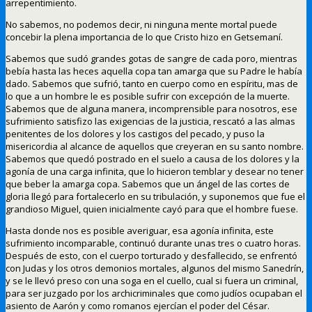
arrepentimiento.
No sabemos, no podemos decir, ni ninguna mente mortal puede
concebir la plena importancia de lo que Cristo hizo en Getsemaní.
Sabemos que sudó grandes gotas de sangre de cada poro, mientras
bebía hasta las heces aquella copa tan amarga que su Padre le había
dado. Sabemos que sufrió, tanto en cuerpo como en espíritu, mas de
lo que a un hombre le es posible sufrir con excepción de la muerte.
Sabemos que de alguna manera, incomprensible para nosotros, ese
sufrimiento satisfizo las exigencias de la justicia, rescató a las almas
penitentes de los dolores y los castigos del pecado, y puso la
misericordia al alcance de aquellos que creyeran en su santo nombre.
Sabemos que quedó postrado en el suelo a causa de los dolores y la
agonía de una carga infinita, que lo hicieron temblar y desear no tener
que beber la amarga copa. Sabemos que un ángel de las cortes de
gloria llegó para fortalecerlo en su tribulación, y suponemos que fue el
grandioso Miguel, quien inicialmente cayó para que el hombre fuese.
Hasta donde nos es posible averiguar, esa agonía infinita, este
sufrimiento incomparable, continuó durante unas tres o cuatro horas.
Después de esto, con el cuerpo torturado y desfallecido, se enfrentó
con Judas y los otros demonios mortales, algunos del mismo Sanedrín,
y se le llevó preso con una soga en el cuello, cual si fuera un criminal,
para ser juzgado por los archicriminales que como judíos ocupaban el
asiento de Aarón y como romanos ejercían el poder del César.