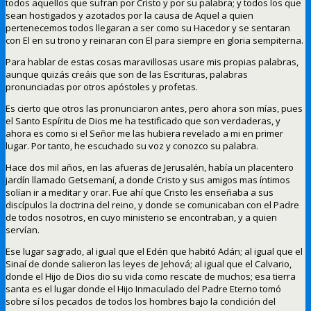
todos aquellos que sufran por Cristo y por su palabra; y todos los que
sean hostigados y azotados por la causa de Aquel a quien
pertenecemos todos llegaran a ser como su Hacedor y se sentaran
con El en su trono y reinaran con El para siempre en gloria sempiterna.
Para hablar de estas cosas maravillosas usare mis propias palabras,
aunque quizás creáis que son de las Escrituras, palabras
pronunciadas por otros apóstoles y profetas.
Es cierto que otros las pronunciaron antes, pero ahora son mías, pues
el Santo Espíritu de Dios me ha testificado que son verdaderas, y
ahora es como si el Señor me las hubiera revelado a mi en primer
lugar. Por tanto, he escuchado su voz y conozco su palabra.
Hace dos mil años, en las afueras de Jerusalén, había un placentero
jardín llamado Getsemaní, a donde Cristo y sus amigos mas íntimos
solían ir a meditar y orar. Fue ahí que Cristo les enseñaba a sus
discípulos la doctrina del reino, y donde se comunicaban con el Padre
de todos nosotros, en cuyo ministerio se encontraban, y a quien
servían.
Ese lugar sagrado, al igual que el Edén que habitó Adán; al igual que el
Sinaí de donde salieron las leyes de Jehová; al igual que el Calvario,
donde el Hijo de Dios dio su vida como rescate de muchos; esa tierra
santa es el lugar donde el Hijo Inmaculado del Padre Eterno tomó
sobre sí los pecados de todos los hombres bajo la condición del