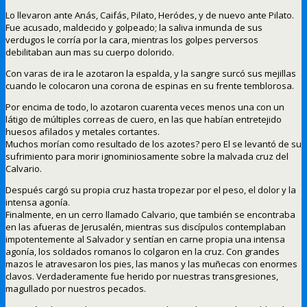
Lo llevaron ante Anás, Caifás, Pilato, Heródes, y de nuevo ante Pilato.
Fue acusado, maldecido y golpeado; la saliva inmunda de sus
verdugos le corría por la cara, mientras los golpes perversos
debilitaban aun mas su cuerpo dolorido.
Con varas de ira le azotaron la espalda, y la sangre surcó sus mejillas
cuando le colocaron una corona de espinas en su frente temblorosa.
Por encima de todo, lo azotaron cuarenta veces menos una con un
látigo de múltiples correas de cuero, en las que habían entretejido
huesos afilados y metales cortantes.
Muchos morían como resultado de los azotes? pero El se levantó de su
sufrimiento para morir ignominiosamente sobre la malvada cruz del
Calvario.
Después cargó su propia cruz hasta tropezar por el peso, el dolor y la
intensa agonía.
Finalmente, en un cerro llamado Calvario, que también se encontraba
en las afueras de Jerusalén, mientras sus discípulos contemplaban
impotentemente al Salvador y sentían en carne propia una intensa
agonía, los soldados romanos lo colgaron en la cruz. Con grandes
mazos le atravesaron los pies, las manos y las muñecas con enormes
clavos. Verdaderamente fue herido por nuestras transgresiones,
magullado por nuestros pecados.