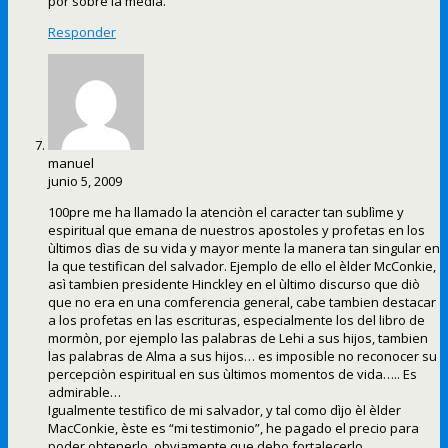
por sobre la media.
Responder
manuel
junio 5, 2009
100pre me ha llamado la atenciòn el caracter tan sublìme y
espiritual que emana de nuestros apostoles y profetas en los
ùltimos dìas de su vida y mayor mente la manera tan singular en
la que testifican del salvador. Ejemplo de ello el èlder McConkie,
asì tambien presidente Hinckley en el ùltimo discurso que diò
que no era en una comferencia general, cabe tambien destacar
a los profetas en las escrituras, especialmente los del libro de
mormòn, por ejemplo las palabras de Lehi a sus hijos, tambien
las palabras de Alma a sus hijos… es imposible no reconocer su
percepciòn espiritual en sus ùltimos momentos de vida….. Es
admirable…
Igualmente testifico de mi salvador, y tal como dìjo èl èlder
MacConkie, èste es “mi testimonio”, he pagado el precio para
poder obtenerlo, obviamente que debo fortalecerlo