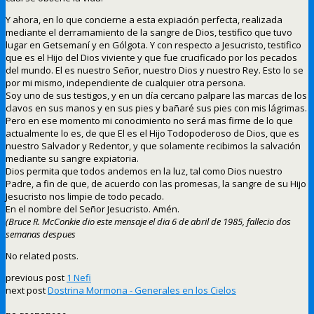
Y ahora, en lo que concierne a esta expiación perfecta, realizada
mediante el derramamiento de la sangre de Dios, testifico que tuvo
lugar en Getsemaní y en Gólgota. Y con respecto a Jesucristo, testifico
que es el Hijo del Dios viviente y que fue crucificado por los pecados
del mundo. El es nuestro Señor, nuestro Dios y nuestro Rey. Esto lo se
por mi mismo, independiente de cualquier otra persona.
Soy uno de sus testigos, y en un día cercano palpare las marcas de los
clavos en sus manos y en sus pies y bañaré sus pies con mis lágrimas.
Pero en ese momento mi conocimiento no será mas firme de lo que
actualmente lo es, de que El es el Hijo Todopoderoso de Dios, que es
nuestro Salvador y Redentor, y que solamente recibimos la salvación
mediante su sangre expiatoria.
Dios permita que todos andemos en la luz, tal como Dios nuestro
Padre, a fin de que, de acuerdo con las promesas, la sangre de su Hijo
Jesucristo nos limpie de todo pecado.
En el nombre del Señor Jesucristo. Amén.
(Bruce R. McConkie dio este mensaje el dia 6 de abril de 1985, fallecio dos
semanas despues
No related posts.
previous post
1 Nefi
next post
Dostrina Mormona - Generales en los Cielos