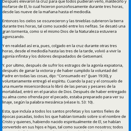
Después elevaron la cruz para que todos pudieran verlo, maldecirlo y
mofarse de El, lo cual hicieron ponzoñosamente durante tres horas,
desde las nueve de la mañana hasta el mediodía.
Entonces los cielos se oscurecieron y las tinieblas cubrieron la tierra
durante tres horas, tal como sucedió entre los nefitas. Se desató una
gran tormenta, como si el mismo Dios de la Naturaleza estuviera
agonizando.
Y en realidad así era, pues, colgado en la cruz durante otras tres
horas, desde el mediodía hasta las tres de la tarde, volvió a vivir la
agonía infinita y los dolores despiadados de Getsemaní.
Y. por ultimo, después de sufrir los estragos de la agonía expiatoria,
después de ganar la victoria y de haber cumplido la voluntad del
Padre en todas las cosas, dijo: “Consumado es” (Juan 19:30), y
voluntariamente entregó el espíritu. Cuando la paz y el consuelo de
una muerte misericordiosa lo libró de las penas y pesares de la
mortalidad, entró en el paraíso de Dios. Después de haber entregado
su alma como ofrenda por el pecado, estaba preparado para ver su
linaje, según la palabra mesiánica (véase Is. 53: 10) .
Esta, que incluía a todos los santos profetas y los santos fieles de
épocas pasadas, todos los que habían tomado sobre si el nombre de
Cristo y quienes, habiendo nacido espiritualmente de El, se habían
convertido en sus hijos e hijas, tal como sucede con nosotros; todos