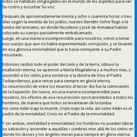
estos se hallaban congregados en el mundo de los espíritus para ver
Su rostro y escuchar Su voz.
Después de aproximadamente treinta y ocho o cuarenta horas o tres
días según la medida de los judíos, nuestro Bendito Señor llegó a la
tumba del arimateo, en donde Nicodemo y José de Arimatea habían
colocado su cuerpo parcialmente embalsamado.
Luego, en una manera incomprensible para nosotros, volvió a tomar
ese cuerpo que aun no había experimentado corrupción, y se levanto
en esa gloriosa inmortalidad que lo hacia semejante a su Padre
resucitado.
Entonces recibió todo el poder del cielo y de la tierra, obtuvo la
exaltación eterna, se apareció a María Magdalena y a muchos mas, y
ascendió a los cielos para sentarse a la diestra de Dios el Padre
Todopoderoso, para reinar para siempre en gloria eterna.
Su resurrección de entre los muertos al tercer día fue la culminación
de la Expiación. De nuevo, en una manera incomprensible para
nosotros, los efectos de esa resurrección son transmitidos a todos los
hombres, de manera que todos se levantaran de la tumba.
Así como Adán trajo la muerte, Cristo trajo la vida; así como Adán es el
padre de la mortalidad, Cristo es el Padre de la inmortalidad.
Y sin ambas, mortalidad e inmortalidad, los hombres no pueden labrar
su salvación y ascender a aquellas r cumbres mas allá de los cielos en
donde los dioses y los ángeles moran para siempre en gloria eterna.