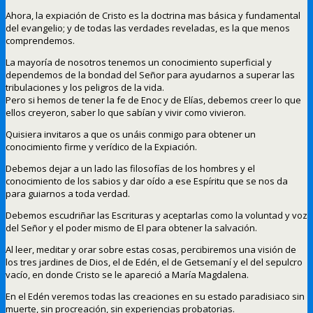
Ahora, la expiación de Cristo es la doctrina mas básica y fundamental
del evangelio; y de todas las verdades reveladas, es la que menos
comprendemos.
La mayoría de nosotros tenemos un conocimiento superficial y
dependemos de la bondad del Señor para ayudarnos a superar las
tribulaciones y los peligros de la vida.
Pero si hemos de tener la fe de Enoc y de Elías, debemos creer lo que
ellos creyeron, saber lo que sabían y vivir como vivieron.
Quisiera invitaros a que os unáis conmigo para obtener un
conocimiento firme y verídico de la Expiación.
Debemos dejar a un lado las filosofías de los hombres y el
conocimiento de los sabios y dar oído a ese Espíritu que se nos da
para guiarnos a toda verdad.
Debemos escudriñar las Escrituras y aceptarlas como la voluntad y voz
del Señor y el poder mismo de El para obtener la salvación.
Al leer, meditar y orar sobre estas cosas, percibiremos una visión de
los tres jardines de Dios, el de Edén, el de Getsemaní y el del sepulcro
vacío, en donde Cristo se le apareció a María Magdalena.
En el Edén veremos todas las creaciones en su estado paradisiaco sin
muerte, sin procreación, sin experiencias probatorias.