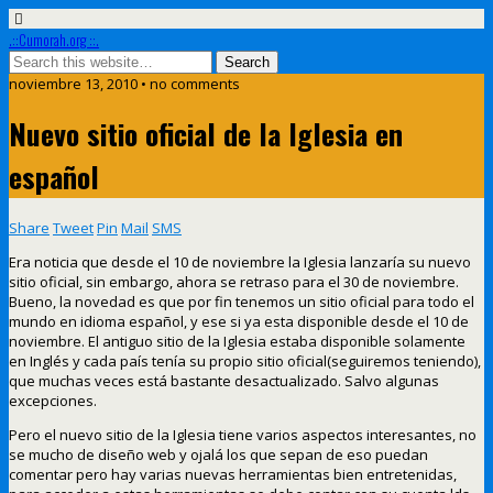
.::Cumorah.org ::.
noviembre 13, 2010 • no comments
Nuevo sitio oficial de la Iglesia en
español
Share
Tweet
Pin
Mail
SMS
Era noticia que desde el 10 de noviembre la Iglesia lanzaría su nuevo
sitio oficial, sin embargo, ahora se retraso para el 30 de noviembre.
Bueno, la novedad es que por fin tenemos un sitio oficial para todo el
mundo en idioma español, y ese si ya esta disponible desde el 10 de
noviembre. El antiguo sitio de la Iglesia estaba disponible solamente
en Inglés y cada país tenía su propio sitio oficial(seguiremos teniendo),
que muchas veces está bastante desactualizado. Salvo algunas
excepciones.
Pero el nuevo sitio de la Iglesia tiene varios aspectos interesantes, no
se mucho de diseño web y ojalá los que sepan de eso puedan
comentar pero hay varias nuevas herramientas bien entretenidas,