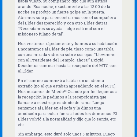
habia vuelto. Su compañero dijo que aún estaba
orando. Esa noche, exactamente a las 12:00 de la
noche se produjo un fuerte golpe en la puerta.
Abrimos solo para encontrarnos con el compañero
del Elder desaparecido y con otro Elder detras.
“Necesitamos su ayuda … algo está mal con el
misionero fulano de tal”.
Nos vestimos rápidamente y fuimos a su habitación.
Encontramos al Elder de pie, tieso como una tabla,
con una mirada vidriosa sobre sus ojos. “Llevenme
con el Presidente del Templo, ahora!” Exigió.
Decidimos caminar hasta la recepción del MTC con
el Elder.
En el camino comenzó a hablar en un idioma
extraño (no el que estaban aprendiendo en el MTC).
Nos matamos de Miedo!!! Cuando por fin llegamos a
la recepción le pedimos a la recepcionista que
llamase a nuestro presidente de rama. Luego
sentamos al Elder en el sofa y le dimos una
bendición para echar fuera a todos los demonios. El
Elder volvió a la normalidad y dijo que lo sentía, etc
etc.
Sin embargo, esto duró solo unos 5 minutos. Luego