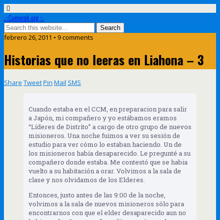
.::Cumorah.org ::.
febrero 26, 2011 • 9 comments
Historias que no leeras en Liahona – 3
Share
Tweet
Pin
Mail
SMS
Cuando estaba en el CCM, en preparacion para salir
a Japón, mi compañero y yo estábamos eramos
“Líderes de Distrito” a cargo de otro grupo de nuevos
misioneros. Una noche fuimos a ver su sesión de
estudio para ver cómo lo estaban haciendo. Un de
los misioneros había desaparecido. Le pregunté a su
compañero donde estaba. Me contestó que se habia
vuelto a su habitación a orar. Volvimos a la sala de
clase y nos olvidamos de los Elderes.
Entonces, justo antes de las 9:00 de la noche,
volvimos a la sala de nuevos misioneros sólo para
encontrarnos con que el elder desaparecido aun no