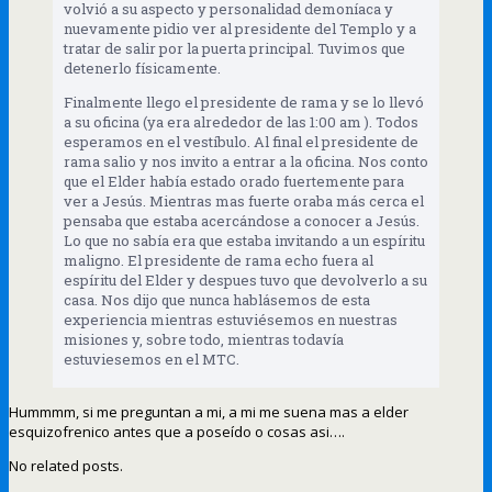
volvió a su aspecto y personalidad demoníaca y
nuevamente pidio ver al presidente del Templo y a
tratar de salir por la puerta principal. Tuvimos que
detenerlo físicamente.
Finalmente llego el presidente de rama y se lo llevó
a su oficina (ya era alrededor de las 1:00 am ). Todos
esperamos en el vestíbulo. Al final el presidente de
rama salio y nos invito a entrar a la oficina. Nos conto
que el Elder había estado orado fuertemente para
ver a Jesús. Mientras mas fuerte oraba más cerca el
pensaba que estaba acercándose a conocer a Jesús.
Lo que no sabía era que estaba invitando a un espíritu
maligno. El presidente de rama echo fuera al
espíritu del Elder y despues tuvo que devolverlo a su
casa. Nos dijo que nunca hablásemos de esta
experiencia mientras estuviésemos en nuestras
misiones y, sobre todo, mientras todavía
estuviesemos en el MTC.
Hummmm, si me preguntan a mi, a mi me suena mas a elder
esquizofrenico antes que a poseído o cosas asi….
No related posts.