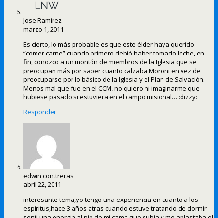
Jose Ramirez
marzo 1, 2011
Es cierto, lo más probable es que este élder haya querido
“comer carne” cuando primero debió haber tomado leche, en
fin, conozco a un montón de miembros de la Iglesia que se
preocupan más por saber cuanto calzaba Moroni en vez de
preocuparse por lo básico de la Iglesia y el Plan de Salvación.
Menos mal que fue en el CCM, no quiero ni imaginarme que
hubiese pasado si estuviera en el campo misional… :dizzy:
Responder
edwin conttreras
abril 22, 2011
interesante tema,yo tengo una experiencia en cuanto a los
espiritus,hace 3 años atras cuando estuve tratando de dormir
senti una energia al pie de mi cama que subia y me aplastaba el