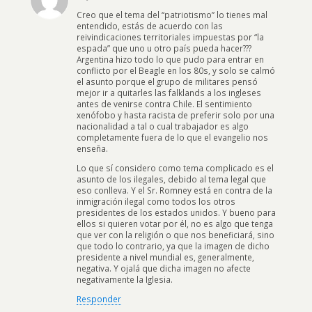
Creo que el tema del “patriotismo” lo tienes mal
entendido, estás de acuerdo con las
reivindicaciones territoriales impuestas por “la
espada” que uno u otro país pueda hacer???
Argentina hizo todo lo que pudo para entrar en
conflicto por el Beagle en los 80s, y solo se calmó
el asunto porque el grupo de militares pensó
mejor ir a quitarles las falklands a los ingleses
antes de venirse contra Chile. El sentimiento
xenófobo y hasta racista de preferir solo por una
nacionalidad a tal o cual trabajador es algo
completamente fuera de lo que el evangelio nos
enseña.
Lo que sí considero como tema complicado es el
asunto de los ilegales, debido al tema legal que
eso conlleva. Y el Sr. Romney está en contra de la
inmigración ilegal como todos los otros
presidentes de los estados unidos. Y bueno para
ellos si quieren votar por él, no es algo que tenga
que ver con la religión o que nos beneficiará, sino
que todo lo contrario, ya que la imagen de dicho
presidente a nivel mundial es, generalmente,
negativa. Y ojalá que dicha imagen no afecte
negativamente la Iglesia.
Responder