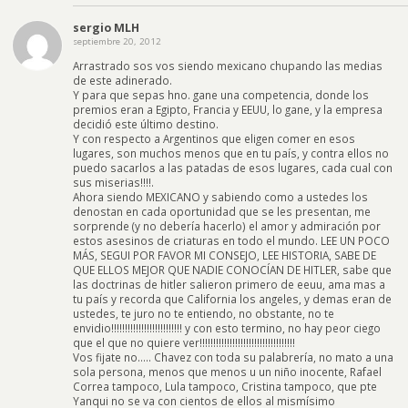
sergio MLH
septiembre 20, 2012
Arrastrado sos vos siendo mexicano chupando las medias
de este adinerado.
Y para que sepas hno. gane una competencia, donde los
premios eran a Egipto, Francia y EEUU, lo gane, y la empresa
decidió este último destino.
Y con respecto a Argentinos que eligen comer en esos
lugares, son muchos menos que en tu país, y contra ellos no
puedo sacarlos a las patadas de esos lugares, cada cual con
sus miserias!!!!.
Ahora siendo MEXICANO y sabiendo como a ustedes los
denostan en cada oportunidad que se les presentan, me
sorprende (y no debería hacerlo) el amor y admiración por
estos asesinos de criaturas en todo el mundo. LEE UN POCO
MÁS, SEGUI POR FAVOR MI CONSEJO, LEE HISTORIA, SABE DE
QUE ELLOS MEJOR QUE NADIE CONOCÍAN DE HITLER, sabe que
las doctrinas de hitler salieron primero de eeuu, ama mas a
tu país y recorda que California los angeles, y demas eran de
ustedes, te juro no te entiendo, no obstante, no te
envidio!!!!!!!!!!!!!!!!!!!!!!!!!! y con esto termino, no hay peor ciego
que el que no quiere ver!!!!!!!!!!!!!!!!!!!!!!!!!!!!!!!!!!!
Vos fijate no….. Chavez con toda su palabrería, no mato a una
sola persona, menos que menos u un niño inocente, Rafael
Correa tampoco, Lula tampoco, Cristina tampoco, que pte
Yanqui no se va con cientos de ellos al mismísimo