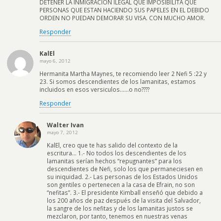
DETENER LA INMIGRACION ILEGAL QUE IMPOSIBILITA QUE
PERSONAS QUE ESTAN HACIENDO SUS PAPELES EN EL DEBIDO
ORDEN NO PUEDAN DEMORAR SU VISA. CON MUCHO AMOR.
Responder
KalEl
mayo 6, 2012
Hermanita Martha Maynes, te recomiendo leer 2 Nefi 5 :22 y
23. Si somos descendientes de los lamanitas, estamos
incluidos en esos versiculos……o no????
Responder
Walter Ivan
mayo 7, 2012
KalEl, creo que te has salido del contexto de la
escritura… 1.- No todos los descendientes de los
lamanitas serían hechos “repugnantes” para los
descendientes de Nefi, solo los que permaneciesen en
su iniquidad. 2.- Las personas de los Estados Unidos
son gentiles o pertenecen a la casa de Efrain, no son
“nefitas”. 3.- El presidente Kimball enseñó que debido a
los 200 años de paz después de la visita del Salvador,
la sangre de los nefitas y de los lamanitas justos se
mezclaron, por tanto, tenemos en nuestras venas