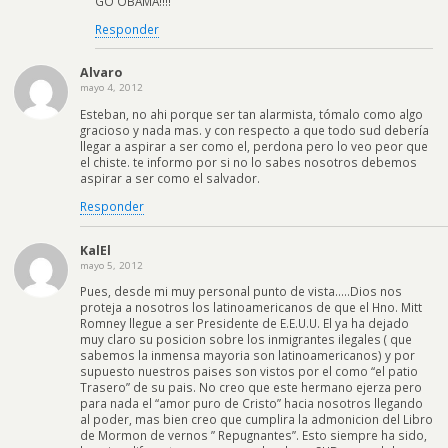
GO OBAMA!!!!
Responder
Alvaro
mayo 4, 2012
Esteban, no ahi porque ser tan alarmista, tómalo como algo
gracioso y nada mas. y con respecto a que todo sud debería
llegar a aspirar a ser como el, perdona pero lo veo peor que
el chiste. te informo por si no lo sabes nosotros debemos
aspirar a ser como el salvador.
Responder
KalEl
mayo 5, 2012
Pues, desde mi muy personal punto de vista…..Dios nos
proteja a nosotros los latinoamericanos de que el Hno. Mitt
Romney llegue a ser Presidente de E.E.U.U. El ya ha dejado
muy claro su posicion sobre los inmigrantes ilegales ( que
sabemos la inmensa mayoria son latinoamericanos) y por
supuesto nuestros paises son vistos por el como “el patio
Trasero” de su pais. No creo que este hermano ejerza pero
para nada el “amor puro de Cristo” hacia nosotros llegando
al poder, mas bien creo que cumplira la admonicion del Libro
de Mormon de vernos ” Repugnantes”. Esto siempre ha sido,