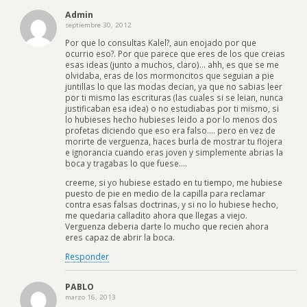
Admin
septiembre 30, 2012
Por que lo consultas Kalel?, aun enojado por que
ocurrio eso?. Por que parece que eres de los que creias
esas ideas (junto a muchos, claro)… ahh, es que se me
olvidaba, eras de los mormoncitos que seguian a pie
juntillas lo que las modas decian, ya que no sabias leer
por ti mismo las escrituras (las cuales si se leian, nunca
justificaban esa idea) o no estudiabas por ti mismo, si
lo hubieses hecho hubieses leido a por lo menos dos
profetas diciendo que eso era falso…. pero en vez de
morirte de verguenza, haces burla de mostrar tu flojera
e ignorancia cuando eras joven y simplemente abrias la
boca y tragabas lo que fuese….
creeme, si yo hubiese estado en tu tiempo, me hubiese
puesto de pie en medio de la capilla para reclamar
contra esas falsas doctrinas, y si no lo hubiese hecho,
me quedaria calladito ahora que llegas a viejo.
Verguenza deberia darte lo mucho que recien ahora
eres capaz de abrir la boca.
Responder
PABLO
marzo 16, 2013