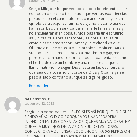
septiembre 14, 2012
Sergio Mlh , por lo que veo odias todo lo referente a ser
estadounidense, no tiene nada que ver tus experiencias
pasadas con el candidato republicano, Romney es un
ejmplo de trabajo, su familia es ejemplar, tanto asi que
han escarbado en su vida para hallarle fallas y fallas y
no encuentran gran cosa, tu vida pasaria un escrutinio
asi?, dices que eres sacerdote?, se nota a leguas tu
envidia hacia este señor Romney, la realidad es que
Obama a mi me parecia buen presidente sin embargo
sus posturas como el apoyo al matrimonio gay, me
parece atacan nuestros principios fundamentales como
el hecho de que un hombre y una mujer es lo que se
llama matrimonio segun Dios, esta en las escrituras lo
que sea otra cosa no procede de Dios y Obama ya se
paso al lado contrario aunque se diga religioso.
Responder
pat castro jr
septiembre 12, 2012
Sergio mlh de verdad eres SUD?. SI ES ASÍ POR QUE LO SIGUES
SIENDO AÚN? LO DIGO PORQUE VEO UNA VERDADERA
INTENCION EN TUS COMENTARIOS, QUE ES MUY VALORABLE Y
QUE ESTÁ MUY LEJOS DE LA VISION SUD DE LAS COSAS.
CON ESA FORMA DE PENSAR SOLO ENCONTRARAS REPRESION
POR PARTE DE LOS SUD MAYORMENTE. UN SALUDO