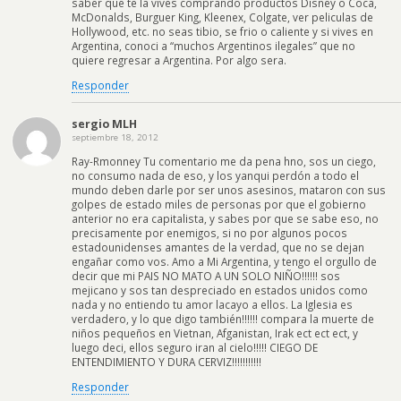
saber que te la vives comprando productos Disney o Coca,
McDonalds, Burguer King, Kleenex, Colgate, ver peliculas de
Hollywood, etc. no seas tibio, se frio o caliente y si vives en
Argentina, conoci a “muchos Argentinos ilegales” que no
quiere regresar a Argentina. Por algo sera.
Responder
sergio MLH
septiembre 18, 2012
Ray-Rmonney Tu comentario me da pena hno, sos un ciego,
no consumo nada de eso, y los yanqui perdón a todo el
mundo deben darle por ser unos asesinos, mataron con sus
golpes de estado miles de personas por que el gobierno
anterior no era capitalista, y sabes por que se sabe eso, no
precisamente por enemigos, si no por algunos pocos
estadounidenses amantes de la verdad, que no se dejan
engañar como vos. Amo a Mi Argentina, y tengo el orgullo de
decir que mi PAIS NO MATO A UN SOLO NIÑO!!!!!! sos
mejicano y sos tan despreciado en estados unidos como
nada y no entiendo tu amor lacayo a ellos. La Iglesia es
verdadero, y lo que digo también!!!!!! compara la muerte de
niños pequeños en Vietnan, Afganistan, Irak ect ect ect, y
luego deci, ellos seguro iran al cielo!!!!! CIEGO DE
ENTENDIMIENTO Y DURA CERVIZ!!!!!!!!!!!
Responder