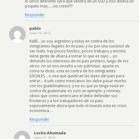
lo unico diferente sera que vendra de un SUD y eso dolera un
poquito mas……no creen???
Responder
pablo
mayo 19, 2012
KalEl… yo soy argentino y estoy en contra de los
inmigrantes ilegales en mi pais; y no por una cuestion de
ser malo. hay pocos fondos; pocos trabajos y encima
viene gente de afuera a tomar lo que es tuyo…. yo
defiendo los intereses de mi pais primero; luego de los
otros. no se nos enseña a ser patriotas. aparte es
como tu dices. esta en contra de los inmigrantes
ILEGALES… o sea que quiebran las leyes del pais para
entrar… A uds como mexicanos les debe pasar mucho
con los guatelmaltecos; y no es que yo tenga nada en
contra de guatemala; es solo un ejemplo. y romney;
obvio que como americano el debe defender sus
fronteras y a los trabajadores de su pais;
especialmente ahora que todo el mundo esta en crisis
economica….
Responder
Lucho Ahumada
mayo 21, 2012