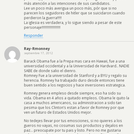
más atención a las intenciones de sus candidatos.
Lee un poco más averigua un poco más, pór que si no
parecen los seguidores de hitler que se suicidaron cuando
perdieron la guerra!!!!!
La iglesia es verdadera, y lo sigue siendo a pesar de este
personaje!!!!!!!!!!!!!!!!!!!!!
Responder
Ray-Rmonney
septiembre 17, 2012
Barack Obama fue a la Prepa mas cara en Hawaii, fue a una
universidad occidental y a la Universidad de Hardvard.. NADIE
SABE de donde salio el dienro.
Romney Fue a la universidad de Stanford y a BYU y regalo su
herencia. Romney ha trabajado duro desde entonces tiene
buen sentido a los negocios y hace inversiones estrategica.
Romney genera empleso desde siempre, eso ha sido su
vida. Obama en 4 años a quitado empleos. Obama le quito la
casa a muchos americanos, su administracion a sido tan
pesima que los Clinton’s estan a favor de Romney por que
ven un futuro de Estados Unidos mejor.
No tedejes llevar por tus emosciones, si no quieres a los
gueros no vayas, no cosumas sus productos y dejalos en
paz… preocupate por tu pais y listo. Pero no me gustaria