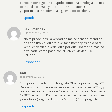
conocen por algo tan estupido como una ideologia politica
personal… piensen y recapaciten hermanos!!!
yo por mi parte si ofendi a alguien pido perdon…
Responder
Ray-Rmonney
septiembre 22, 2012
No te preocupes, la verdad no me he sentido ofendido
en absoluto y si quiero que gane Romney es solo para
ver si en verdad puede, digo por que Obama no mas no
hizo nada, como paso con el PAN en Mexico…. 🙂
Saludos
Responder
KalEl
septiembre 22, 2012
Solo por curiosidad….no les gusta Obama por ser negro???
De esos que no fueron valientes en la pre-existencia??? Si, y
por eso nacio del linaje de Cain, y olvidados por Dios hasta
1978??? En cambio Romney nacio bajo el convenio y es blanco
y deleitable ( segun el Libro de Mormon) Solo pregunto.
Responder