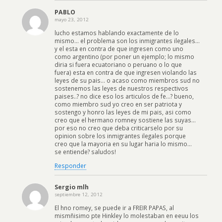
PABLO
mayo 23, 2012
lucho estamos hablando exactamente de lo
mismo… el problema son los inmigrantes ilegales…
y el esta en contra de que ingresen como uno
como argentino (por poner un ejemplo; lo mismo
diria si fuera ecuatoriano o peruano o lo que
fuera) esta en contra de que ingresen violando las
leyes de su pais… o acaso como miembros sud no
sostenemos las leyes de nuestros respectivos
paises..? no dice eso los articulos de fe…? bueno,
como miembro sud yo creo en ser patriota y
sostengo y honro las leyes de mi pais, asi como
creo que el hermano romney sostiene las suyas…
por eso no creo que deba criticarselo por su
opinion sobre los inmigrantes ilegales porque
creo que la mayoria en su lugar haria lo mismo…
se entiende? saludos!
Responder
Sergio mlh
septiembre 12, 2012
El hno romey, se puede ir a FREIR PAPAS, al
mismñisimo pte Hinkley lo molestaban en eeuu los