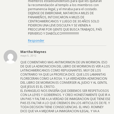
miembros estadounidenses para que les quitaran
la recomendación al templo a los miembros con
permanencia ilegal, y el miraba para el costado.
DEJENSE DE EMBROMAR, MATARON A MILES DE
PANAMEÑOS, INTOXICARON A MILES DE
CENTROAMERICANOS Y LUEGO DE 30 AÑOS SOLO
PIDIERON UNA LEVE DISCULPA Y SE VIENEN A
PREOCUPAR POR GENTE QUE BUSCA TRABAJOS, PAÍS
PERVERSO Y DIABÓLICO!!!!!!!!!!!!!!!!!!!!!!
Responder
Martha Maynes
mayo 5, 2012
QUE COMENTARIO MAS ANTIMORMON DE UN MORMON. ESO
DE QUE LA ADMONICION DEL LIBRO DE MORMON ES VER A LOS
LATINOAMERICANOS COMO REPUGNANTES. MUY DE LOS
CONTRARIO YA QUE LA PROFECIA DICE. QUE LOS LAMANITAS
FLORECERAN COMO LA ROSA. Y LA VERDADERA ADMONICION
DEL LIBRO DE MORMON ES CONVERSER AL JUDIO Y AL GENTIL
QUE JESUS ES EL CRISTO.
EL EVANGELIO NOS ENSEÑA QUE DEBEMOS SER RESPETUOSOS
CON LA LEYES Y GOBIERNOS. Y CREO HONESTAMENTE QUE IR A
UN PAIS Y FALTAR A LA VERDAD DE INMIGRACION QUE TIENE ESE
PAIS ES FALTAR A LO QUE CREEMOS EN LOS ARTICULOS DE FE. Y
TODA DECISION TIENE CONSECUENCIAS. EL HNO. ROMNEY
DICE QUE VA A MEJORAR LA INMIGRACION ILEGAL. Y VA A