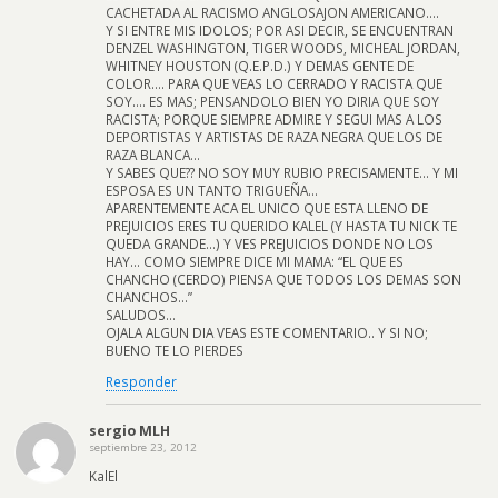
CACHETADA AL RACISMO ANGLOSAJON AMERICANO….
Y SI ENTRE MIS IDOLOS; POR ASI DECIR, SE ENCUENTRAN
DENZEL WASHINGTON, TIGER WOODS, MICHEAL JORDAN,
WHITNEY HOUSTON (Q.E.P.D.) Y DEMAS GENTE DE
COLOR…. PARA QUE VEAS LO CERRADO Y RACISTA QUE
SOY…. ES MAS; PENSANDOLO BIEN YO DIRIA QUE SOY
RACISTA; PORQUE SIEMPRE ADMIRE Y SEGUI MAS A LOS
DEPORTISTAS Y ARTISTAS DE RAZA NEGRA QUE LOS DE
RAZA BLANCA…
Y SABES QUE?? NO SOY MUY RUBIO PRECISAMENTE… Y MI
ESPOSA ES UN TANTO TRIGUEÑA…
APARENTEMENTE ACA EL UNICO QUE ESTA LLENO DE
PREJUICIOS ERES TU QUERIDO KALEL (Y HASTA TU NICK TE
QUEDA GRANDE…) Y VES PREJUICIOS DONDE NO LOS
HAY… COMO SIEMPRE DICE MI MAMA: “EL QUE ES
CHANCHO (CERDO) PIENSA QUE TODOS LOS DEMAS SON
CHANCHOS…”
SALUDOS…
OJALA ALGUN DIA VEAS ESTE COMENTARIO.. Y SI NO;
BUENO TE LO PIERDES
Responder
sergio MLH
septiembre 23, 2012
KalEl