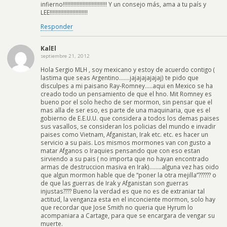
infierno!!!!!!!!!!!!!!!!!!!!!!!!!!!!! Y un consejo más, ama a tu país y
LEE!!!!!!!!!!!!!!!!!!!!!!!!!
Responder
KalEl
septiembre 21, 2012
Hola Sergio MLH , soy mexicano y estoy de acuerdo contigo (
lastima que seas Argentino…….jajajajajajaj) te pido que
disculpes a mi paisano Ray-Romney…..aqui en Mexico se ha
creado todo un pensamiento de que el hno. Mit Romney es
bueno por el solo hecho de ser mormon, sin pensar que el
mas alla de ser eso, es parte de una maquinaria, que es el
gobierno de E.E.U.U. que considera a todos los demas paises
sus vasallos, se consideran los policias del mundo e invadir
paises como Vietnam, Afganistan, Irak etc. etc. es hacer un
servicio a su pais. Los mismos mormones van con gusto a
matar Afganos o Iraquies pensando que con eso estan
sirviendo a su pais ( no importa que no hayan encontrado
armas de destruccion masiva en Irak)……..alguna vez has oido
que algun mormon hable que de “poner la otra mejilla”?????? o
de que las guerras de Irak y Afganistan son guerras
injustas???? Bueno la verdad es que no es de extraniar tal
actitud, la venganza esta en el inconciente mormon, solo hay
que recordar que Jose Smith no queria que Hyrum lo
acompaniara a Cartage, para que se encargara de vengar su
muerte.