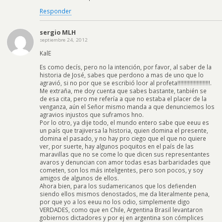
Responder
sergio MLH
septiembre 24, 2012
KalE
Es como decís, pero no la intención, por favor, al saber de la
historia de José, sabes que perdono a mas de uno que lo
agravió, si no por que se escribió loor al profeta!!!!!!!!!!!!!!!!!!!!!!.
Me extraña, me doy cuenta que sabes bastante, tanbién se
de esa cita, pero me refería a que no estaba el placer de la
venganza, aún el Señor mismo manda a que denunciemos los
agravios injustos que suframos hno.
Por lo otro, ya dije todo, el mundo entero sabe que eeuu es
un país que trajiversa la historia, quien domina el presente,
domina el pasado, y no hay pro ciego que el que no quiere
ver, por suerte, hay algunos poquitos en el país de las
maravillas que no se come lo que dicen sus representantes
avaros y denuncian con amor todas esas barbaridades que
cometen, son los más inteligentes, pero son pocos, y soy
amigos de algunos de ellos.
Ahora bien, para los sudamericanos que los defienden
siendo ellos mismos denostados, me da literalmente pena,
por que yo a los eeuu no los odio, simplemente digo
VERDADES, como que en Chile, Argentina Brasil levantaron
gobiernos dictadores y por ej en argentina son cómplices