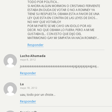
TODO POR POLITICA…
SI AHORA ALGUN MORMON O CRISTIANO FERVIENTE
ESTABA EN DUDA DE VOTAR O NO A ROMNEY YA
TIENE SU RESPUESTA; OBAMA ESTA A FAVOR DE UNA
LEY QUE ESTA EN CONTRA DE LAS LEYES DE DIOS…
NO HAY QUE VOTARLO!!
POR MI PARTE SE ME CAYO UN IDOLO POR ASI
DECIR. NO QUE OBAMA LO FUERA; PERO A MI ME
GUSTABA EL.. CON ESTO QUE DIJO DEL
MATRIMONIO GAY MI SIMPATIA VA HACIA ROMNEY…
Responder
Lucho Ahumada
mayo 8, 2012
juaaaaaaaaaaaaaaaaaaaaaaaaaaaaajajjajajajajaajjaaj…
Responder
Lu
mayo 18, 2012
uau, todo por un chiste…
Responder