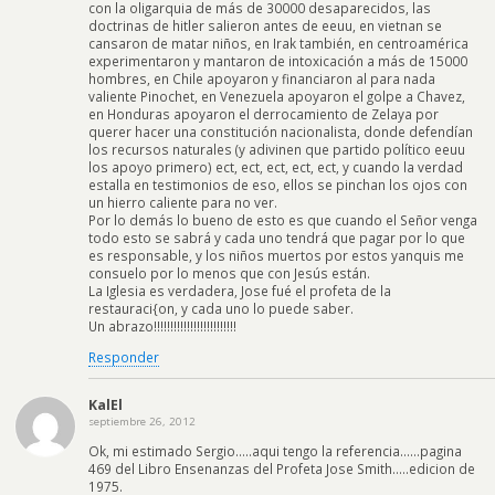
con la oligarquia de más de 30000 desaparecidos, las
doctrinas de hitler salieron antes de eeuu, en vietnan se
cansaron de matar niños, en Irak también, en centroamérica
experimentaron y mantaron de intoxicación a más de 15000
hombres, en Chile apoyaron y financiaron al para nada
valiente Pinochet, en Venezuela apoyaron el golpe a Chavez,
en Honduras apoyaron el derrocamiento de Zelaya por
querer hacer una constitución nacionalista, donde defendían
los recursos naturales (y adivinen que partido político eeuu
los apoyo primero) ect, ect, ect, ect, ect, y cuando la verdad
estalla en testimonios de eso, ellos se pinchan los ojos con
un hierro caliente para no ver.
Por lo demás lo bueno de esto es que cuando el Señor venga
todo esto se sabrá y cada uno tendrá que pagar por lo que
es responsable, y los niños muertos por estos yanquis me
consuelo por lo menos que con Jesús están.
La Iglesia es verdadera, Jose fué el profeta de la
restauraci{on, y cada uno lo puede saber.
Un abrazo!!!!!!!!!!!!!!!!!!!!!!!!!
Responder
KalEl
septiembre 26, 2012
Ok, mi estimado Sergio…..aqui tengo la referencia……pagina
469 del Libro Ensenanzas del Profeta Jose Smith…..edicion de
1975.