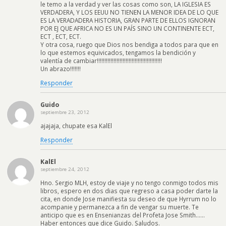
le temo a la verdad y ver las cosas como son, LA IGLESIA ES
VERDADERA, Y LOS EEUU NO TIENEN LA MENOR IDEA DE LO QUE
ES LA VERADADERA HISTORIA, GRAN PARTE DE ELLOS IGNORAN
POR EJ QUE AFRICA NO ES UN PAÍS SINO UN CONTINENTE ECT,
ECT , ECT, ECT.
Y otra cosa, ruego que Dios nos bendiga a todos para que en
lo que estemos equivicados, tengamos la bendición y
valentía de cambiar!!!!!!!!!!!!!!!!!!!!!!!!!!!!!!!!!!!!!!!!!!!
Un abrazo!!!!!!!
Responder
Guido
septiembre 23, 2012
ajajaja, chupate esa KalEl
Responder
KalEl
septiembre 24, 2012
Hno. Sergio MLH, estoy de viaje y no tengo conmigo todos mis
libros, espero en dos dias que regreso a casa poder darte la
cita, en donde Jose manifiesta su deseo de que Hyrrum no lo
acompanie y permanezca a fin de vengar su muerte. Te
anticipo que es en Ensenianzas del Profeta Jose Smith……
Haber entonces que dice Guido. Saludos.