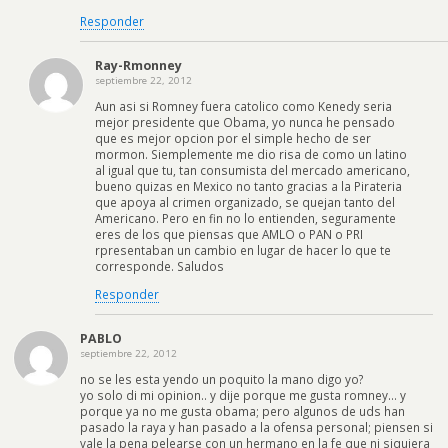
Responder
Ray-Rmonney
septiembre 22, 2012
Aun asi si Romney fuera catolico como Kenedy seria
mejor presidente que Obama, yo nunca he pensado
que es mejor opcion por el simple hecho de ser
mormon. Siemplemente me dio risa de como un latino
al igual que tu, tan consumista del mercado americano,
bueno quizas en Mexico no tanto gracias a la Pirateria
que apoya al crimen organizado, se quejan tanto del
Americano. Pero en fin no lo entienden, seguramente
eres de los que piensas que AMLO o PAN o PRI
rpresentaban un cambio en lugar de hacer lo que te
corresponde. Saludos
Responder
PABLO
septiembre 22, 2012
no se les esta yendo un poquito la mano digo yo?
yo solo di mi opinion.. y dije porque me gusta romney… y
porque ya no me gusta obama; pero algunos de uds han
pasado la raya y han pasado a la ofensa personal; piensen si
vale la pena pelearse con un hermano en la fe que ni siquiera