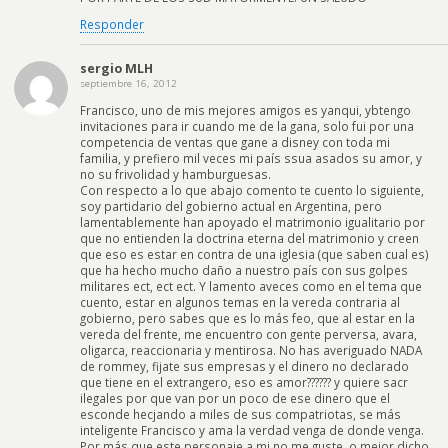
Responder
sergio MLH
septiembre 16, 2012
Francisco, uno de mis mejores amigos es yanqui, ybtengo
invitaciones para ir cuando me de la gana, solo fui por una
competencia de ventas que gane a disney con toda mi
familia, y prefiero mil veces mi país ssua asados su amor, y
no su frivolidad y hamburguesas.
Con respecto a lo que abajo comento te cuento lo siguiente,
soy partidario del gobierno actual en Argentina, pero
lamentablemente han apoyado el matrimonio igualitario por
que no entienden la doctrina eterna del matrimonio y creen
que eso es estar en contra de una iglesia (que saben cual es)
que ha hecho mucho daño a nuestro país con sus golpes
militares ect, ect ect. Y lamento aveces como en el tema que
cuento, estar en algunos temas en la vereda contraria al
gobierno, pero sabes que es lo más feo, que al estar en la
vereda del frente, me encuentro con gente perversa, avara,
oligarca, reaccionaria y mentirosa. No has averiguado NADA
de rommey, fijate sus empresas y el dinero no declarado
que tiene en el extrangero, eso es amor?????? y quiere sacr
ilegales por que van por un poco de ese dinero que el
esconde hecjando a miles de sus compatriotas, se más
inteligente Francisco y ama la verdad venga de donde venga.
Por más que este personaje a mi no me guste, o mejor dicho