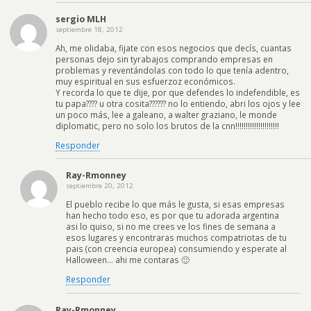
sergio MLH
septiembre 18, 2012
Ah, me olidaba, fijate con esos negocios que decís, cuantas
personas dejo sin tyrabajos comprando empresas en
problemas y reventándolas con todo lo que tenía adentro,
muy espiritual en sus esfuerzoz económicos.
Y recorda lo que te dije, por que defendes lo indefendible, es
tu papa???? u otra cosita?????? no lo entiendo, abri los ojos y lee
un poco más, lee a galeano, a walter graziano, le monde
diplomatic, pero no solo los brutos de la cnn!!!!!!!!!!!!!!!!!!!!!
Responder
Ray-Rmonney
septiembre 20, 2012
El pueblo recibe lo que más le gusta, si esas empresas
han hecho todo eso, es por que tu adorada argentina
asi lo quiso, si no me crees ve los fines de semana a
esos lugares y encontraras muchos compatriotas de tu
pais (con creencia europea) consumiendo y esperate al
Halloween… ahi me contaras 🙂
Responder
Ray-Rmonney