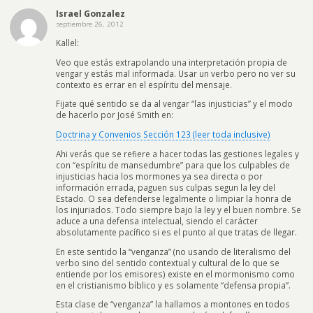
Israel Gonzalez
septiembre 26, 2012
Kallel:
Veo que estás extrapolando una interpretación propia de
vengar y estás mal informada. Usar un verbo pero no ver su
contexto es errar en el espíritu del mensaje.
Fijate qué sentido se da al vengar “las injusticias” y el modo
de hacerlo por José Smith en:
Doctrina y Convenios Sección 123 (leer toda inclusive)
Ahi verás que se refiere a hacer todas las gestiones legales y
con “espíritu de mansedumbre” para que los culpables de
injusticias hacia los mormones ya sea directa o por
información errada, paguen sus culpas segun la ley del
Estado. O sea defenderse legalmente o limpiar la honra de
los injuriados. Todo siempre bajo la ley y el buen nombre. Se
aduce a una defensa intelectual, siendo el carácter
absolutamente pacífico si es el punto al que tratas de llegar.
En este sentido la “venganza” (no usando de literalismo del
verbo sino del sentido contextual y cultural de lo que se
entiende por los emisores) existe en el mormonismo como
en el cristianismo bíblico y es solamente “defensa propia”.
Esta clase de “venganza” la hallamos a montones en todos