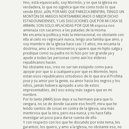
Hno, está equivocado, soy Mormón, y se que la Iglesia es
verdadera, lo que no significa que me como todo lo que
vende EEUU. aÚN, POR MÁS QUE PAREZCA MENTIRA, TENGO UN
MONTÓN DE AMIGOS NORTEAMERICANOS O MEJOR DICHO
ESTADOUNIDENSES, Y LAS DISCUCIONES QUE POR MI CASA SE
ARMAN, SON SOLO APLACADAS POR QUE MI esposa nos
amenaza con sacarnos a las patadas de la misma.
Me encanta la política y más la internacional, no obstante con
ella al cielo no regresaré nunca, tengo una familia que amo, y
soy miembro de la Iglesia hace casi 13 años, me encanta la
doctrina, amo a los misioneros y quiero que mi hijito salga y
predique como su padre no lo hizo por ser grande ya y
ayude a todas las personas como aún los elderes
republicanos hacen.
No obstante eso, creo no ser tan estúpido como para
apoyar por que si a cualquiera por que es Mormón, lejos
estan esos republicanos ortodoxos de lo que era el Profeta
jose y su amor por la gente, su amor hacia los negros y los
niños, jamás hubiera apoyado a uno de estos
impresentables, de3 eso estoy más seguro que en mi
nombre.
Por lo tanto JAMÁS Jose dejo a su hermano para que lo
vengara, no se de donde sacaste eso hno!!!!, mira que he
leódo cientos de cosas en contra de la Iglesia, una más
mentirosa que la otra, pero esa nunca, y no hace falta
investigar un poco para darse cuenta de ello.
Y con respecto con los que he discutido por este tema, les
garantizo, los quiero, y amo a la Iglesia, no obstante eso, no