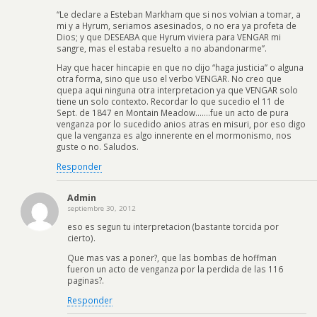
“Le declare a Esteban Markham que si nos volvian a tomar, a
mi y a Hyrum, seriamos asesinados, o no era ya profeta de
Dios; y que DESEABA que Hyrum viviera para VENGAR mi
sangre, mas el estaba resuelto a no abandonarme”.
Hay que hacer hincapie en que no dijo “haga justicia” o alguna
otra forma, sino que uso el verbo VENGAR. No creo que
quepa aqui ninguna otra interpretacion ya que VENGAR solo
tiene un solo contexto. Recordar lo que sucedio el 11 de
Sept. de 1847 en Montain Meadow…….fue un acto de pura
venganza por lo sucedido anios atras en misuri, por eso digo
que la venganza es algo innerente en el mormonismo, nos
guste o no. Saludos.
Responder
Admin
septiembre 30, 2012
eso es segun tu interpretacion (bastante torcida por
cierto).
Que mas vas a poner?, que las bombas de hoffman
fueron un acto de venganza por la perdida de las 116
paginas?.
Responder