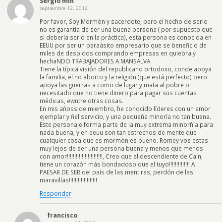
Sergio mlh
septiembre 12, 2012
Por favor, Soy Mormón y sacerdote, pero el hecho de serlo
no es garantía de ser una buena persona ( por supuesto que
si debería serlo en la práctica), esta persona es conocida en
EEUU por ser un paraásito empresario que se beneficio de
miles de despidos comprando empresas en quiebra y
hechaNDO TRABAJADORES A MANSALVA.
Tiene la típica visión del republicano ortodoxo, conde apoya
la familia, el no aborto y la religión (que está perfecto) pero
apoya las guerras a como de lugar y mata al pobre o
necesitado que no tiene dinero para pagar sus cuentas
médicas, ewntre otras cosas.
En mis añoss de miembro, he conocido líderes con un amor
ejemplar y fiel servicio, y una pequeña minoría no tan buena.
Este personaje forma parte de la muy extrema minorñía para
nada buena, y en eeuu son tan estrechos de mente que
cualquier cosa que es mormón es bueno. Romey vos estas
muy lejos de ser una persona buena y menos que menos
con amor!!!!!!!!!!!!!!!!!!!!!!!!, Creo que el descendiente de Caín,
tiene un corazón más bondadoso que el tuyo!!!!!!!!!!!!!! A
PAESAR DE SER del país de las mentiras, perdón de las
maravillas!!!!!!!!!!!!!!!!!!!
Responder
francisco