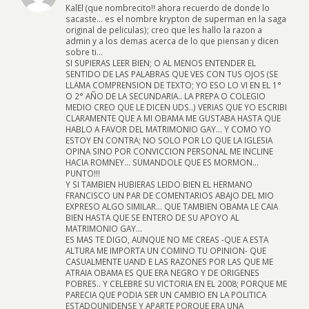
KalEl (que nombrecito!! ahora recuerdo de donde lo
sacaste… es el nombre krypton de superman en la saga
original de peliculas); creo que les hallo la razon a
admin y a los demas acerca de lo que piensan y dicen
sobre ti…
SI SUPIERAS LEER BIEN; O AL MENOS ENTENDER EL
SENTIDO DE LAS PALABRAS QUE VES CON TUS OJOS (SE
LLAMA COMPRENSION DE TEXTO; YO ESO LO VI EN EL 1°
O 2° AÑO DE LA SECUNDARIA.. LA PREPA O COLEGIO
MEDIO CREO QUE LE DICEN UDS..) VERIAS QUE YO ESCRIBI
CLARAMENTE QUE A MI OBAMA ME GUSTABA HASTA QUE
HABLO A FAVOR DEL MATRIMONIO GAY… Y COMO YO
ESTOY EN CONTRA; NO SOLO POR LO QUE LA IGLESIA
OPINA SINO POR CONVICCION PERSONAL ME INCLINE
HACIA ROMNEY… SUMANDOLE QUE ES MORMON…
PUNTO!!!
Y SI TAMBIEN HUBIERAS LEIDO BIEN EL HERMANO
FRANCISCO UN PAR DE COMENTARIOS ABAJO DEL MIO
EXPRESO ALGO SIMILAR… QUE TAMBIEN OBAMA LE CAIA
BIEN HASTA QUE SE ENTERO DE SU APOYO AL
MATRIMONIO GAY…
ES MAS TE DIGO, AUNQUE NO ME CREAS -QUE A ESTA
ALTURA ME IMPORTA UN COMINO TU OPINION- QUE
CASUALMENTE UAND E LAS RAZONES POR LAS QUE ME
ATRAIA OBAMA ES QUE ERA NEGRO Y DE ORIGENES
POBRES.. Y CELEBRE SU VICTORIA EN EL 2008; PORQUE ME
PARECIA QUE PODIA SER UN CAMBIO EN LA POLITICA
ESTADOUNIDENSE Y APARTE PORQUE ERA UNA