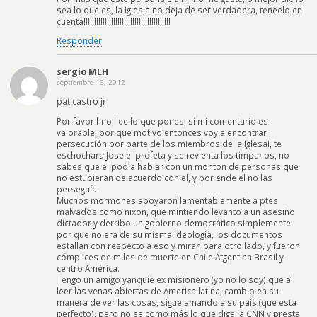
sea lo que es, la Iglesia no deja de ser verdadera, teneelo en
cuenta!!!!!!!!!!!!!!!!!!!!!!!!!!!!!!!!!!!!!!!!!
Responder
sergio MLH
septiembre 16, 2012
pat castro jr
Por favor hno, lee lo que pones, si mi comentario es
valorable, por que motivo entonces voy a encontrar
persecución por parte de los miembros de la Iglesai, te
eschochara Jose el profeta y se revienta los timpanos, no
sabes que el podía hablar con un monton de personas que
no estubieran de acuerdo con el, y por ende el no las
perseguía.
Muchos mormones apoyaron lamentablemente a ptes
malvados como nixon, que mintiendo levanto a un asesino
dictador y derribo un gobierno democrático simplemente
por que no era de su misma ideología, los documentos
estallan con respecto a eso y miran para otro lado, y fueron
cómplices de miles de muerte en Chile Atgentina Brasil y
centro América.
Tengo un amigo yanquie ex misionero (yo no lo soy) que al
leer las venas abiertas de America latina, cambio en su
manera de ver las cosas, sigue amando a su país (que esta
perfecto), pero no se como más lo que diga la CNN y presta