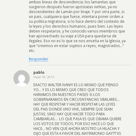
ambas lineas de descendencia; los lamanitas que
surgieron después fueron apóstatas nefitas, ya no
descendientes de Lamán por linaje. Y por otra parte, si
un pais, cualquiera que fuese, intentara poner orden a
su politica migratoria, si lo hace dentro del contexto de
la leyes y los derechos humanos, pues bien. Las leyes
deben respetarse, y he conocido varios miembros que
han aprovechado su viaje a USA para quedarse de
ilegales. Eso no es lo que se nos enseña en la Iglesia, ya
que “creemos en estar sujetos a reyes, magistrados…”
etc.
Responder
pablo
mayo 19, 2012
EXACTO WALTER IVAN!!! ES LO MISMO QUE PIENSO
YO… Y ES LO MISMO QUE CREO QUE TODOS
HARIAMOS EN NUESTROS PAISES SI LOS
GOBERNARAMOS EN CIRCUSNTANCIAS SIMILARES…
HAY QUE RESPETAR Y HACER RESPETAR LAS LEYES
DEL PAIS DONDE UNO VIVE, SIEMPRE QUE SEAN
JUSTAS; SINO HAY QUE HACER TODO PARA
CAMBIARLAS…. LO QUE PASA ES QUE OBAMA QUIERE
LOS VOTOS DE TODOS; POR ESO HACE LO QUE
HACE… NO VEN QUE AHORA MOSTRO LA HILACHA Y
DIJO QUE ESTA A FAVOR DEL MATRIMONIO GAY??? ES