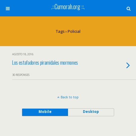
.::Cumorah.org ::.
Tags › Policial
AGOSTO 18, 2016
Los estafadores piramidales mormones
30 RESPONSES
Back to top
Mobile
Desktop