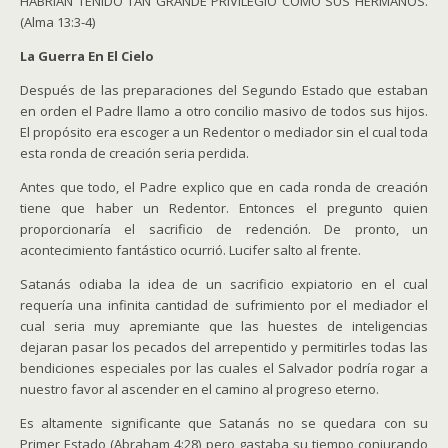
HABRIAN TENIDO TAN GRANDE PRIVILEGIO COMO SUS HERMANOS.
(Alma 13:3-4)
La Guerra En El Cielo
Después de las preparaciones del Segundo Estado que estaban
en orden el Padre llamo a otro concilio masivo de todos sus hijos.
El propósito era escoger a un Redentor o mediador sin el cual toda
esta ronda de creación seria perdida.
Antes que todo, el Padre explico que en cada ronda de creación
tiene que haber un Redentor. Entonces el pregunto quien
proporcionaría el sacrificio de redención. De pronto, un
acontecimiento fantástico ocurrió. Lucifer salto al frente.
Satanás odiaba la idea de un sacrificio expiatorio en el cual
requería una infinita cantidad de sufrimiento por el mediador el
cual seria muy apremiante que las huestes de inteligencias
dejaran pasar los pecados del arrepentido y permitirles todas las
bendiciones especiales por las cuales el Salvador podría rogar a
nuestro favor al ascender en el camino al progreso eterno.
Es altamente significante que Satanás no se quedara con su
Primer Estado (Abraham 4:28) pero gastaba su tiempo conjurando