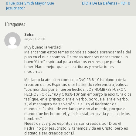
Fue Jose Smith Mayor Que
El Dia De La Defensa - PDF
Jesucristo?
13 responses
Seba
mayo 23, 2008
Muy bueno la verdad!!
Me encantan estos temas donde se puede aprender más del
plan en el que estamos. De todas maneras necesitamos un
buen “filtro” espiritual para colar los errores que pueda
tener. Nada mejor que las escrituras y revelaciones
modernas.
Me llamo la atencion como cita DyC 93:8-10 hablando de la
creacion de los Espiritus dice haciendo referencia a Jeahova
“Los mundos por él fueron hechos, LOS HOMBRES FUERON
HECHOS POR ÉL.” (D y C 93:8-10)” Sin embargo la escritura dice
“así que, en el principio era el Verbo, porque él era el Verbo,
sí, el mensajero de salvación, la aluz y el Redentor del
mundo; el Espíritu de verdad que vino al mundo, porque el
mundo fue hecho por él, y en él estaban la vida y la luz de los
hombres”
Nuestros cuerpos espirituales son creados por Dios el
Padre, no por Jesucristo. Si tenemos vida en Cristo, pero es
distinto a ser creados por El.