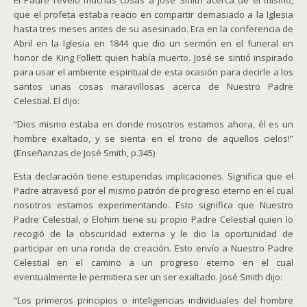
El Padre revelo muchas cosas a José Smith acerca de el mismo,
que el profeta estaba reacio en compartir demasiado a la Iglesia
hasta tres meses antes de su asesinado. Era en la conferencia de
Abril en la Iglesia en 1844 que dio un sermón en el funeral en
honor de King Follett quien había muerto. José se sintió inspirado
para usar el ambiente espiritual de esta ocasión para decirle a los
santos unas cosas maravillosas acerca de Nuestro Padre
Celestial. El dijo:
“Dios mismo estaba en donde nosotros estamos ahora, él es un
hombre exaltado, y se sienta en el trono de aquellos cielos!”
(Enseñanzas de José Smith, p.345)
Esta declaración tiene estupendas implicaciones. Significa que el
Padre atravesó por el mismo patrón de progreso eterno en el cual
nosotros estamos experimentando. Esto significa que Nuestro
Padre Celestial, o Elohim tiene su propio Padre Celestial quien lo
recogió de la obscuridad externa y le dio la oportunidad de
participar en una ronda de creación. Esto envío a Nuestro Padre
Celestial en el camino a un progreso eterno en el cual
eventualmente le permitiera ser un ser exaltado. José Smith dijo:
“Los primeros principios o inteligencias individuales del hombre