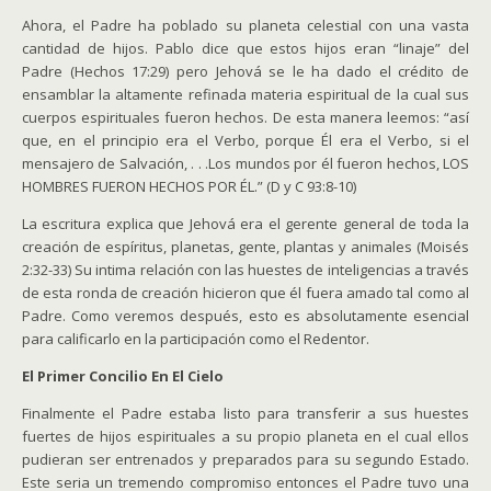
Ahora, el Padre ha poblado su planeta celestial con una vasta
cantidad de hijos. Pablo dice que estos hijos eran “linaje” del
Padre (Hechos 17:29) pero Jehová se le ha dado el crédito de
ensamblar la altamente refinada materia espiritual de la cual sus
cuerpos espirituales fueron hechos. De esta manera leemos: “así
que, en el principio era el Verbo, porque Él era el Verbo, si el
mensajero de Salvación, . . .Los mundos por él fueron hechos, LOS
HOMBRES FUERON HECHOS POR ÉL.” (D y C 93:8-10)
La escritura explica que Jehová era el gerente general de toda la
creación de espíritus, planetas, gente, plantas y animales (Moisés
2:32-33) Su intima relación con las huestes de inteligencias a través
de esta ronda de creación hicieron que él fuera amado tal como al
Padre. Como veremos después, esto es absolutamente esencial
para calificarlo en la participación como el Redentor.
El Primer Concilio En El Cielo
Finalmente el Padre estaba listo para transferir a sus huestes
fuertes de hijos espirituales a su propio planeta en el cual ellos
pudieran ser entrenados y preparados para su segundo Estado.
Este seria un tremendo compromiso entonces el Padre tuvo una