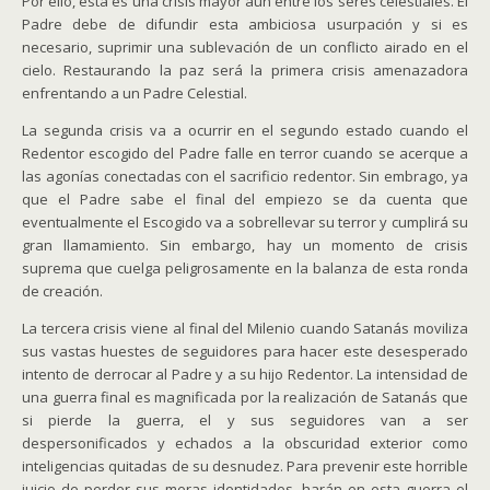
Por ello, esta es una crisis mayor aun entre los seres celestiales. El
Padre debe de difundir esta ambiciosa usurpación y si es
necesario, suprimir una sublevación de un conflicto airado en el
cielo. Restaurando la paz será la primera crisis amenazadora
enfrentando a un Padre Celestial.
La segunda crisis va a ocurrir en el segundo estado cuando el
Redentor escogido del Padre falle en terror cuando se acerque a
las agonías conectadas con el sacrificio redentor. Sin embrago, ya
que el Padre sabe el final del empiezo se da cuenta que
eventualmente el Escogido va a sobrellevar su terror y cumplirá su
gran llamamiento. Sin embargo, hay un momento de crisis
suprema que cuelga peligrosamente en la balanza de esta ronda
de creación.
La tercera crisis viene al final del Milenio cuando Satanás moviliza
sus vastas huestes de seguidores para hacer este desesperado
intento de derrocar al Padre y a su hijo Redentor. La intensidad de
una guerra final es magnificada por la realización de Satanás que
si pierde la guerra, el y sus seguidores van a ser
despersonificados y echados a la obscuridad exterior como
inteligencias quitadas de su desnudez. Para prevenir este horrible
juicio de perder sus meras identidades, harán en esta guerra el