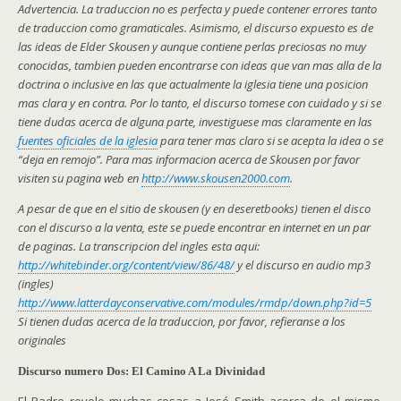
Advertencia. La traduccion no es perfecta y puede contener errores tanto
de traduccion como gramaticales. Asimismo, el discurso expuesto es de
las ideas de Elder Skousen y aunque contiene perlas preciosas no muy
conocidas, tambien pueden encontrarse con ideas que van mas alla de la
doctrina o inclusive en las que actualmente la iglesia tiene una posicion
mas clara y en contra. Por lo tanto, el discurso tomese con cuidado y si se
tiene dudas acerca de alguna parte, investiguese mas claramente en las
fuentes oficiales de la iglesia
para tener mas claro si se acepta la idea o se
“deja en remojo”. Para mas informacion acerca de Skousen por favor
visiten su pagina web en
http://www.skousen2000.com
.
A pesar de que en el sitio de skousen (y en deseretbooks) tienen el disco
con el discurso a la venta, este se puede encontrar en internet en un par
de paginas. La transcripcion del ingles esta aqui:
http://whitebinder.org/content/view/86/48/
y el discurso en audio mp3
(ingles)
http://www.latterdayconservative.com/modules/rmdp/down.php?id=5
Si tienen dudas acerca de la traduccion, por favor, refieranse a los
originales
Discurso numero Dos: El Camino A La Divinidad