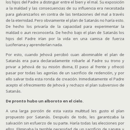
los hijos del Padre a distinguir entre el bien y el mal. Su exposición
a la maldad y las consecuencias de su influencia era necesitada
para galvanizarlos en contra de las tentaciones del mal a través
de la eternidad. Pero obviamente el plan de Satanás no haría esto.
De hecho los privaría de la capacidad para experimentar la
maldad o aun reconocerla. De hecho bajo el plan de Satanás los
hijos del Padre irían por la vida en una camisa de fuerza
Luciferiana y aprenderían nada.
Por esto, cuando Jehová percibió cuan abominable el plan de
Satanás era para declaradamente robarle al Padre su trono y
privar a Jehová de su misión divina, El paso al frente y ofreció
pasar por todas las agonías de un sacrificio de redención, y por
ello salvar toda esta ronda de creación. Inmediatamente el Padre
acepto el ofrecimiento de Jehová y rechazo el plan subversivo de
Satanás.
De pronto hubo un alboroto en el cielo.
A una larga porción de esta vasta multitud les gusto el plan
propuesto por Satanás. Después de todo, les garantizaba la
salvación sin esfuerzo de su parte. Haría todas las elecciones por
ellos. Eliminaba la terrible necesidad de un sacrificio de sangre y