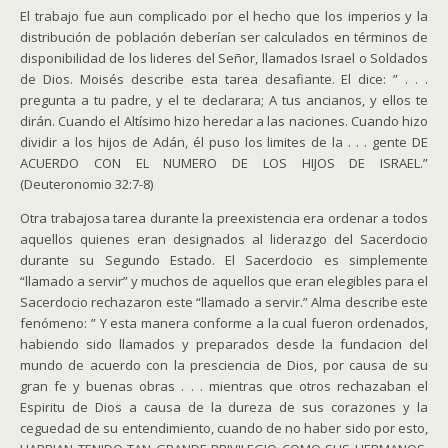
El trabajo fue aun complicado por el hecho que los imperios y la
distribución de población deberían ser calculados en términos de
disponibilidad de los lideres del Señor, llamados Israel o Soldados
de Dios. Moisés describe esta tarea desafiante. El dice: ” . . .
pregunta a tu padre, y el te declarara; A tus ancianos, y ellos te
dirán. Cuando el Altísimo hizo heredar a las naciones. Cuando hizo
dividir a los hijos de Adán, él puso los limites de la . . . gente DE
ACUERDO CON EL NUMERO DE LOS HIJOS DE ISRAEL.”
(Deuteronomio 32:7-8)
Otra trabajosa tarea durante la preexistencia era ordenar a todos
aquellos quienes eran designados al liderazgo del Sacerdocio
durante su Segundo Estado. El Sacerdocio es simplemente
“llamado a servir” y muchos de aquellos que eran elegibles para el
Sacerdocio rechazaron este “llamado a servir.” Alma describe este
fenómeno: ” Y esta manera conforme a la cual fueron ordenados,
habiendo sido llamados y preparados desde la fundacion del
mundo de acuerdo con la presciencia de Dios, por causa de su
gran fe y buenas obras . . . mientras que otros rechazaban el
Espiritu de Dios a causa de la dureza de sus corazones y la
ceguedad de su entendimiento, cuando de no haber sido por esto,