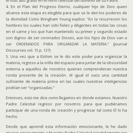
el mas alto grado en el reino celestial del dominio de su Padre.
4. En el Plan del Progreso Eterno, cualquier hijo de Dios quien
alcance esta etapa es elegible para que se le den los poderes de
la divinidad Como Bringham Young explico: “En la resurrecion los
hombres los cuales han sido fieles y diligentes en todas las cosas
en el carne y los que han mantenido su primer y segundo estado
son dignos de ser coronados Dioses, aun los hijos de Dios van a
ser ORDENADOS PARA ORGANIZAR LA MATERIA.” (Journal
Discourses vol. 15 p. 137)
5. Una vez que a Elohim se le dio este poder para organizar la
materia, regreso a la orilla del espacio para juntar de la obscuridad
externa a aquellos de nosotros quienes comprendieran nuestra
ronda presente de la creación. Al igual el saco una cantidad
suficiente de materia prima en las cuales nuestras inteligencias
podrían ser “organizadas.”
Entonces, esto me dice como llegamos en donde estamos. Nuestro
Padre Celestial regreso por nosotros para que pudiéramos
participar de una ronda de creación y progresar tal como El lo ha
hecho.
Desde que aprendí esta información emocionante, le he dado
gracias sinceramente a Nuestro Padre Celestial repetidamente por