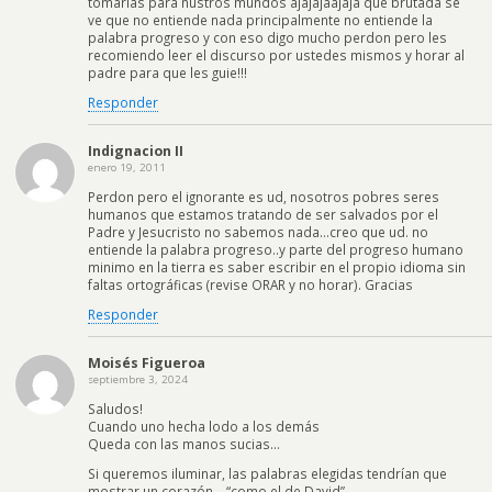
tomarlas para nustros mundos ajajajaajaja que brutada se
ve que no entiende nada principalmente no entiende la
palabra progreso y con eso digo mucho perdon pero les
recomiendo leer el discurso por ustedes mismos y horar al
padre para que les guie!!!
Responder
Indignacion II
enero 19, 2011
Perdon pero el ignorante es ud, nosotros pobres seres
humanos que estamos tratando de ser salvados por el
Padre y Jesucristo no sabemos nada…creo que ud. no
entiende la palabra progreso..y parte del progreso humano
minimo en la tierra es saber escribir en el propio idioma sin
faltas ortográficas (revise ORAR y no horar). Gracias
Responder
Moisés Figueroa
septiembre 3, 2024
Saludos!
Cuando uno hecha lodo a los demás
Queda con las manos sucias…
Si queremos iluminar, las palabras elegidas tendrían que
mostrar un corazón… “como el de David”