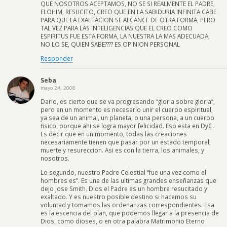
QUE NOSOTROS ACEPTAMOS, NO SE SI REALMENTE EL PADRE,
ELOHIM, RESUCITO, CREO QUE EN LA SABIDURIA INFINITA CABE
PARA QUE LA EXALTACION SE ALCANCE DE OTRA FORMA, PERO
TAL VEZ PARA LAS INTELIGENCIAS QUE EL CREO COMO
ESPIRITUS FUE ESTA FORMA, LA NUESTRA LA MAS ADECUADA,
NO LO SE, QUIEN SABE???? ES OPINION PERSONAL
Responder
Seba
mayo 24, 2008
Dario, es cierto que se va progresando “gloria sobre gloria”,
pero en un momento es necesario unir el cuerpo espiritual,
ya sea de un animal, un planeta, o una persona, a un cuerpo
fisico, porque ahi se logra mayor felicidad. Eso esta en DyC.
Es decir que en un momento, todas las creaciones
necesariamente tienen que pasar por un estado temporal,
muerte y resureccion. Asi es con la tierra, los animales, y
nosotros.
Lo segundo, nuestro Padre Celestial “fue una vez como el
hombres es”. Es una de las ultimas grandes enseñanzas que
dejo Jose Smith. Dios el Padre es un hombre resucitado y
exaltado. Y es nuestro posible destino si hacemos su
voluntad y tomamos las ordenanzas correspondientes. Esa
es la escencia del plan, que podemos llegar a la presencia de
Dios, como dioses, o en otra palabra Matrimonio Eterno