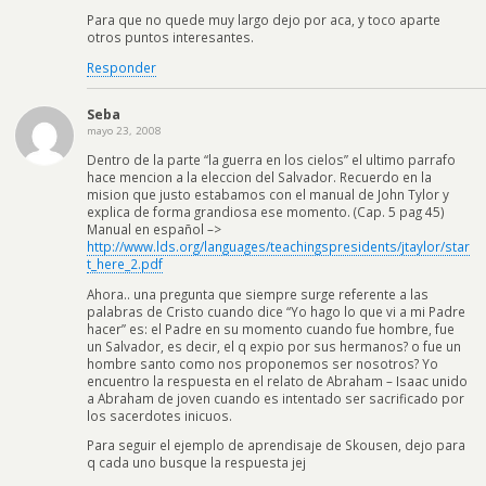
Para que no quede muy largo dejo por aca, y toco aparte
otros puntos interesantes.
Responder
Seba
mayo 23, 2008
Dentro de la parte “la guerra en los cielos” el ultimo parrafo
hace mencion a la eleccion del Salvador. Recuerdo en la
mision que justo estabamos con el manual de John Tylor y
explica de forma grandiosa ese momento. (Cap. 5 pag 45)
Manual en español –>
http://www.lds.org/languages/teachingspresidents/jtaylor/star
t_here_2.pdf
Ahora.. una pregunta que siempre surge referente a las
palabras de Cristo cuando dice “Yo hago lo que vi a mi Padre
hacer” es: el Padre en su momento cuando fue hombre, fue
un Salvador, es decir, el q expio por sus hermanos? o fue un
hombre santo como nos proponemos ser nosotros? Yo
encuentro la respuesta en el relato de Abraham – Isaac unido
a Abraham de joven cuando es intentado ser sacrificado por
los sacerdotes inicuos.
Para seguir el ejemplo de aprendisaje de Skousen, dejo para
q cada uno busque la respuesta jej