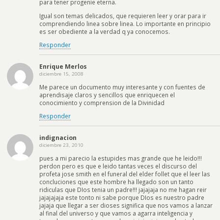
para tener progenie eterna.
Igual son temas delicados, que requieren leer y orar para ir
comprendiendo linea sobre linea. Lo importante en principio
es ser obediente a la verdad q ya conocemos.
Responder
Enrique Merlos
diciembre 15, 2008
Me parece un documento muy interesante y con fuentes de
aprendisaje claros y sencillos que enriquecen el
conocimiento y comprension de la Divinidad
Responder
indignacion
diciembre 23, 2010
pues a mi parecio la estupides mas grande que he leido!!!
perdon pero es que e leido tantas veces el discurso del
profeta jose smith en el funeral del elder follet que el leer las
concluciones que este hombre ha llegado son un tanto
ridiculas que DIos tenia un padre!!! jajajaja no me hagan reir
jajajajaja este tonto ni sabe porque DIos es nuestro padre
jajaja que llegar a ser dioses significa que nos vamos a lanzar
al final del universo y que vamos a agarra inteligencia y