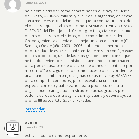
junio 12, 2008
hola administrador como estas??? sabes que soy de Tierra
del Fuego, USHUAIA, muy muy al sur de la argentina, de hecho
literalmente es el fin del mundo… queria compartir con todos
el discurso que estabas buscando: SEAMOS EL VIENTO PARA
EL SEÑOR del Elder John H. Groberg; lo tengo tambien es uno
de mis discursos preferidos, de hecho admiro al elder
Groberg, mientras servia en la mejor mision del mundo (Chile
Santiago Oeste (año 2003 – 2005), tubismos la hermosa
oportunidad de estar en conferencia de mision con él, y waw
que es poderoso, una de las mas grandes bendicones que
he tenido sirviendo en la misión… bueno no se como hacer
para poder pasarte este discurso, te pones en contacto por
mi correo?? o si alguien sabe como hacerlo por favor denme
una mano… tambien tengo algunas cosas muy muy BAKANES
para compartir con todos, pero necesitaria una mano
especial con eso y autorizacion para poder subirlo a la
pagina, bueno amigo administrador muchas gracias por
todo, la verdad que la pagina es muy buena y espero ayuda
pronto!!!!! exitos Atte Gabriel Paredes.-
Responder
admin
junio 12, 2008
estuve a punto de no responderte.