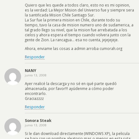
Quiero que les quede a todos claro, esto no es mi opinion,
es la verdad: La Mejor Mision del Universo fue y siempre sera
la santificada Mision Chile Santiago Sur.
La Sur fue la primera mision en Chile, durante todo su
tiempo, tuvo la casa de mision numero uno de sudamerica, a
tal grado llego su nivel, que la mision fue arrebatada a los
cielos y ahora espera el tiempo cuando volvera junto con la
gente de Zion. La rancagua… esa no cuenta, jejejejeje.
Ahora, enviame las cosas a admin arroba cumorah.org
Responder
NANY
junio 13, 2008
Ayer realicé la descarga y no sé en qué parte quedó
almacenada, por favor!!! ayúdenme a cómo poder
encontrarlo.
Graciazzzz
Responder
Sonora Steak
junio 13, 2008
Si le dan download directamente (WINDOWS XP), la pelicula
se baja con un nombre aleatorio mas o menos en esta ruta: