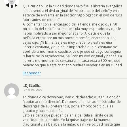
Que curioso. En la ciudad donde vivo fue la librería evangélica
la que vendía el dvd original de “Al otro lado del cielo” y en el
estante de enfrente en la sección “Apologética” el dvd de “Los
fabricantes de dioses”.
Al comentar con el encargado de la tienda, me dijo que: “Al
otro lado del cielo” era una película muy inspiradora y que le
había motivado a ser mejor cristiano. Al decirle que la
película era sobre un misionero mormón, enarcando las
cejas dijo: ¿Y? El mensaje es muy cristiano y esta es una
librería cristiana, y que no le importaba que el cristiano se
apellidara mormón o católico. Le dije que si luego conseguía
“Charly” se lo agradecería. Salí con mi dvd original y pensé: La
librería mormona más cercana a mi casa está a 300 km, que
bendición que a este cristiano pudiera venderla en mi ciudad.
Responder
.:DjSLaSh:.
junio 10, 2008
en donde dice download, den click derecho y usen la opción
“copiar acceso directo”. Después, usen un administrador de
descargas de su preferencia, por ejemplo: orbit, que es
gratuito y bájenlo con él.
Esto es para que puedan bajar la película al límite de su
velocidad de conexión. Yo la quise bajar de la manera
tradicional y se bajaba a la mitad de mi velocidad hasta que