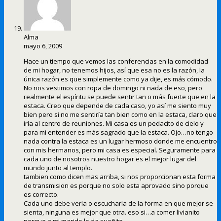
Alma
mayo 6, 2009
Hace un tiempo que vemos las conferencias en la comodidad
de mi hogar, no tenemos hijos, así que esa no es la razón, la
única razón es que simplemente como ya dije, es más cómodo.
No nos vestimos con ropa de domingo ni nada de eso, pero
realmente el espíritu se puede sentir tan o más fuerte que en la
estaca. Creo que depende de cada caso, yo así me siento muy
bien pero si no me sentiría tan bien como en la estaca, claro que
iría al centro de reuniones. Mi casa es un pedacito de cielo y
para mi entender es más sagrado que la estaca. Ojo…no tengo
nada contra la estaca es un lugar hermoso donde me encuentro
con mis hermanos, pero mi casa es especial. Seguramente para
cada uno de nosotros nuestro hogar es el mejor lugar del
mundo junto al templo.
tambien como dicen mas arriba, si nos proporcionan esta forma
de transmision es porque no solo esta aprovado sino porque
es correcto.
Cada uno debe verla o escucharla de la forma en que mejor se
sienta, ninguna es mejor que otra. eso si…a comer livianito
porque a mi marido le da sueñito.