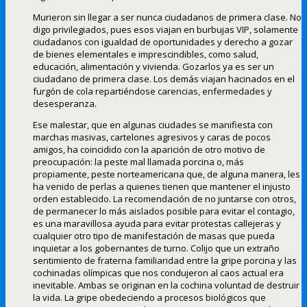
Murieron sin llegar a ser nunca ciudadanos de primera clase. No
digo privilegiados, pues esos viajan en burbujas VIP, solamente
ciudadanos con igualdad de oportunidades y derecho a gozar
de bienes elementales e imprescindibles, como salud,
educación, alimentación y vivienda. Gozarlos ya es ser un
ciudadano de primera clase. Los demás viajan hacinados en el
furgón de cola repartiéndose carencias, enfermedades y
desesperanza.
Ese malestar, que en algunas ciudades se manifiesta con
marchas masivas, cartelones agresivos y caras de pocos
amigos, ha coincidido con la aparición de otro motivo de
preocupación: la peste mal llamada porcina o, más
propiamente, peste norteamericana que, de alguna manera, les
ha venido de perlas a quienes tienen que mantener el injusto
orden establecido. La recomendación de no juntarse con otros,
de permanecer lo más aislados posible para evitar el contagio,
es una maravillosa ayuda para evitar protestas callejeras y
cualquier otro tipo de manifestación de masas que pueda
inquietar a los gobernantes de turno. Colijo que un extraño
sentimiento de fraterna familiaridad entre la gripe porcina y las
cochinadas olímpicas que nos condujeron al caos actual era
inevitable. Ambas se originan en la cochina voluntad de destruir
la vida. La gripe obedeciendo a procesos biológicos que