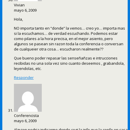
Vivian
mayo 6, 2009
Hola,
NO importa tanto en “donde” la vemos… creo yo… importa mas
si la escuchamos… de verdad escuchando. Podemos estar
como pilares a la hora precisa, en el mejor asiento, pero
algunos se pasean sin razon toda la conferencia o conversan
de cualqueier otra cosa… escucharon realmente??
Que bueno poder repasar las senseñañzas e intrucciones
recibidas no una sola vez sino cuanto deseemos , grabandola,
leyendolas, etc.
Responder
Conferencista
mayo 6, 2009
Alguien podria indicarme donde cogi la info que la confe en casa