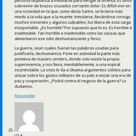
persona dispuesta a inmolarse para vengar la afrenta. Es difícil
sobrevivir de brazos cruzados con tanto dolor. Es difícil vivir en
una sociedad en la que, como decía Sartre, se le tiene más
miedo a la vida que a la muerte. Inmolarse, llevándose consigo
muchos inocentes y algunos culpables, los libera de esta carga
insoportable. ¿Es horrible? Por supuesto que lo es. Es horrible e
inadmisible. Tan horrible e inadmisible como las causas que
alimentaron ese odio deshumanizante y feroz.
La guerra, sean cuales fueran las palabras usadas para
justificarla, deshumaniza. Pone en actividad la parte más
primitiva de nuestro cerebro, donde solo existe la propia
supervivencia, y nos lleva, inevitablemente, a una espiral
incontrolable. La crisis le da a Obama argumentos sólidos para
actuar sobre los gastos militares de su país e iniciar una era de
paz y cooperación. ¿Podrá contra el negocio de la guerra? Lo
dudamos.
Responder
J.D.A.