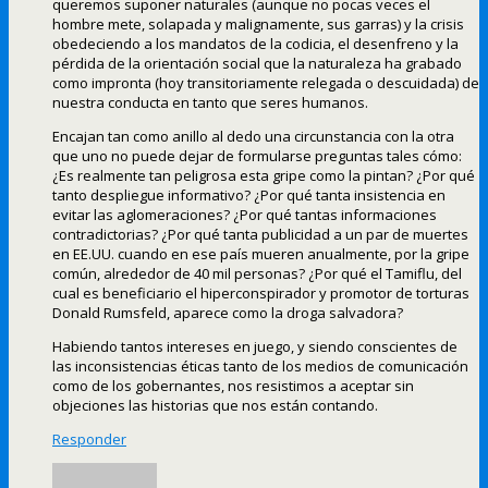
queremos suponer naturales (aunque no pocas veces el
hombre mete, solapada y malignamente, sus garras) y la crisis
obedeciendo a los mandatos de la codicia, el desenfreno y la
pérdida de la orientación social que la naturaleza ha grabado
como impronta (hoy transitoriamente relegada o descuidada) de
nuestra conducta en tanto que seres humanos.
Encajan tan como anillo al dedo una circunstancia con la otra
que uno no puede dejar de formularse preguntas tales cómo:
¿Es realmente tan peligrosa esta gripe como la pintan? ¿Por qué
tanto despliegue informativo? ¿Por qué tanta insistencia en
evitar las aglomeraciones? ¿Por qué tantas informaciones
contradictorias? ¿Por qué tanta publicidad a un par de muertes
en EE.UU. cuando en ese país mueren anualmente, por la gripe
común, alrededor de 40 mil personas? ¿Por qué el Tamiflu, del
cual es beneficiario el hiperconspirador y promotor de torturas
Donald Rumsfeld, aparece como la droga salvadora?
Habiendo tantos intereses en juego, y siendo conscientes de
las inconsistencias éticas tanto de los medios de comunicación
como de los gobernantes, nos resistimos a aceptar sin
objeciones las historias que nos están contando.
Responder