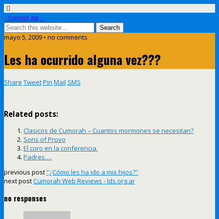
.::Cumorah.org ::.
mayo 5, 2009 • no comments
Les ha ocurrido alguna vez???
Share
Tweet
Pin
Mail
SMS
Related posts:
Clasicos de Cumorah – Cuantos mormones se necesitan?
Sons of Provo
El coro en la conferencia.
Padres….
previous post
''¿Cómo les ha ido a mis hijos?''
next post
Cumorah Web Reviews - lds.org.ar
no responses