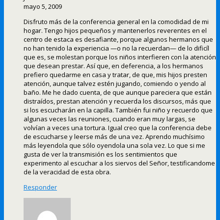
mayo 5, 2009
Disfruto más de la conferencia general en la comodidad de mi
hogar. Tengo hijos pequeños y mantenerlos reverentes en el
centro de estaca es desafiante, porque algunos hermanos que
no han tenido la experiencia —o no la recuerdan— de lo dificíl
que es, se molestan porque los niños interfieren con la atención
que desean prestar. Así que, en deferencia, a los hermanos
prefiero quedarme en casa y tratar, de que, mis hijos presten
atención, aunque talvez estén jugando, comiendo o yendo al
baño. Me he dado cuenta, de que aunque pareciera que están
distraídos, prestan atención y recuerda los discursos, más que
si los escucharán en la capilla. También fui niño y recuerdo que
algunas veces las reuniones, cuando eran muy largas, se
volvían a veces una tortura. Igual creo que la conferencia debe
de escucharse y leerse más de una vez. Aprendo muchísimo
más leyendola que sólo oyendola una sola vez. Lo que si me
gusta de ver la transmisión es los sentimientos que
experimento al escuchar a los siervos del Señor, testificandome
de la veracidad de esta obra.
Responder