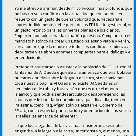
Yo me atrevo a afirmar, desde mi convicción más profunda, que
no hay un solo conflicto en la actualidad que no pueda ser
resuelto con un gesto de buena voluntad que, necesaria e
imprescindiblemente, debe partir de los EE.UU. Un gesto real, no
un gesto retórico para las primeras planas de los diarios.
Empiecen por solucionar la situación palestina. Cumplan con el
mandato histórico de crear un Estado palestino viable y verán,
con asombro, que la madre de todos los conflictos comienza a
debilitarse y se abren enormes compuertas para el diálogo y el
entendimiento.
Pretender asustarnos o asustar a la población de EE.UU. con el
fantasma de Al Qaeda equivale a la amenaza que enarbolaban
nuestras abuelas sobre la llegada del cuco, si no comíamos
toda nuestra papilla. Al Qaeda no existe. Al Qaeda es un
sentimiento de rabia y frustración que recorre el mundo
islámico y que podría ser desarticulado desapareciendo las
causas que le han dado nacimiento y que, día a día, tanto en
Palestina, como Iraq, Afganistán o Pakistán el Gobierno de
EE.UU., con la especial participación y orientación de sus socios
israelíes, se encarga de alimentar.
Lo que los allegados de las víctimas consideran asesinato
engendra, a la larga o a la corta, un terrorista o, al menos, una