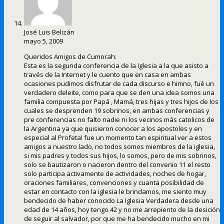
José Luis Belizán
mayo 5, 2009
Queridos Amigos de Cumorah:
Esta es la segunda conferencia de la Iglesia a la que asisto a
través de la Internet y le cuento que en casa en ambas
ocasiones pudimos disfrutar de cada discurso e himno, fué un
verdadero deleite, como para que se den una idea somos una
familia compuesta por Papá , Mamá, tres hijas y tres hijos de los
cuales se desprenden 19 sobrinos, en ambas conferencias y
pre conferencias no falto nadie ni los vecinos más catolicos de
la Argentina ya que quisieron conocer a los apostoles y en
especial al Profeta! fue un momento tan espiritual ver a estos
amigos a nuestro lado, no todos somos miembros de la iglesia,
si mis padres y todos sus hijos, lo somos, pero de mis sobrinos,
solo se bautizaron o nacieron dentro del convenio 11 el resto
solo participa activamente de actividades, noches de hogar,
oraciones familiares, convenciones y cuanta posibilidad de
estar en contacto con la iglesia le brindamos, me siento muy
bendecido de haber conocido La Iglesia Verdadera desde una
edad de 14 años, hoy tengo 42 y no me arrepiento de la desición
de seguir al salvador, por que me ha bendecido mucho en mi