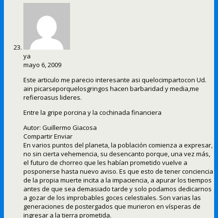
ya
mayo 6, 2009
Este articulo me parecio interesante asi quelocimpartocon Ud.
ain picarseporquelosgringos hacen barbaridad y media,me
refieroasus lideres.
Entre la gripe porcina y la cochinada financiera
Autor: Guillermo Giacosa
Compartir Enviar
En varios puntos del planeta, la población comienza a expresar,
no sin cierta vehemencia, su desencanto porque, una vez más,
el futuro de chorreo que les habían prometido vuelve a
posponerse hasta nuevo aviso. Es que esto de tener conciencia
de la propia muerte incita a la impaciencia, a apurar los tiempos
antes de que sea demasiado tarde y solo podamos dedicarnos
a gozar de los improbables goces celestiales. Son varias las
generaciones de postergados que murieron en vísperas de
ingresar a la tierra prometida.