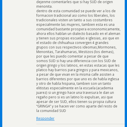
dejenme comentarles que si hay SUD de origen
menonita.
dentro de esta comunidad se puede ver a los de
formacion tradicional asi como los liberales, los
tradicionales visten un tanto a sus costumbres
especialmente las mujeres, tambien esta es una
comunidad bastante prospera econonomicamente,
ahora ellos hablan un dialecto basado en el aleman
y tienen sus propias escuelas e iglesias, asi que en
el estado de chihuahua convergen 4 grandes
grupos con sus respectivos ideomas,Mormones,
Menonitas, Tarahumaras, Mestizos (los demas),
por que les puedo comentar a pesar de que
somos SUD si hay una diferiencia con los SUD de
origen gringo y los latinos, en estas estacas que les
platico hay barrios para gringos y para mexicanos,
a pesar de que vivan en la misma calle asisten a
barrios diferentes por que uno es de habla inglesa
y otro de habla hispana, tambien son un tanto
elitistas especialmente en la escuela (academia
juarez) si un gringo hace una travesura le dan un
regaño pero si es un latino lo expulsan, asi que
apesar de ser SUD, ellos tienen su propia cultura
“GRINGA” y se hacen ver como aparte del resto de
la comunidad SUD
Responder