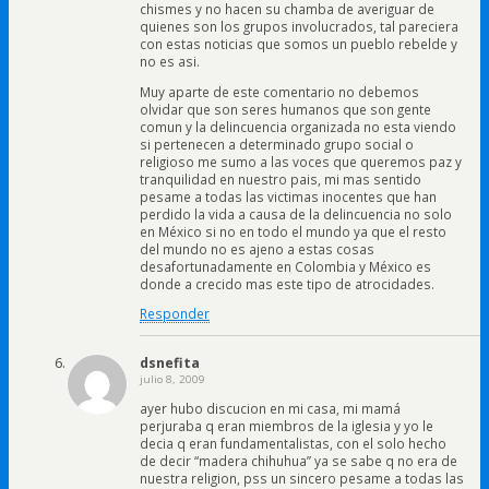
chismes y no hacen su chamba de averiguar de
quienes son los grupos involucrados, tal pareciera
con estas noticias que somos un pueblo rebelde y
no es asi.
Muy aparte de este comentario no debemos
olvidar que son seres humanos que son gente
comun y la delincuencia organizada no esta viendo
si pertenecen a determinado grupo social o
religioso me sumo a las voces que queremos paz y
tranquilidad en nuestro pais, mi mas sentido
pesame a todas las victimas inocentes que han
perdido la vida a causa de la delincuencia no solo
en México si no en todo el mundo ya que el resto
del mundo no es ajeno a estas cosas
desafortunadamente en Colombia y México es
donde a crecido mas este tipo de atrocidades.
Responder
dsnefita
julio 8, 2009
ayer hubo discucion en mi casa, mi mamá
perjuraba q eran miembros de la iglesia y yo le
decia q eran fundamentalistas, con el solo hecho
de decir “madera chihuhua” ya se sabe q no era de
nuestra religion, pss un sincero pesame a todas las