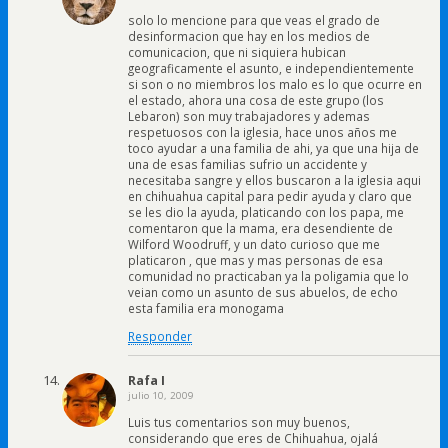
solo lo mencione para que veas el grado de
desinformacion que hay en los medios de
comunicacion, que ni siquiera hubican
geograficamente el asunto, e independientemente
si son o no miembros los malo es lo que ocurre en
el estado, ahora una cosa de este grupo (los
Lebaron) son muy trabajadores y ademas
respetuosos con la iglesia, hace unos años me
toco ayudar a una familia de ahi, ya que una hija de
una de esas familias sufrio un accidente y
necesitaba sangre y ellos buscaron a la iglesia aqui
en chihuahua capital para pedir ayuda y claro que
se les dio la ayuda, platicando con los papa, me
comentaron que la mama, era desendiente de
Wilford Woodruff, y un dato curioso que me
platicaron , que mas y mas personas de esa
comunidad no practicaban ya la poligamia que lo
veian como un asunto de sus abuelos, de echo
esta familia era monogama
Responder
Rafa I
julio 10, 2009
Luis tus comentarios son muy buenos,
considerando que eres de Chihuahua, ojalá