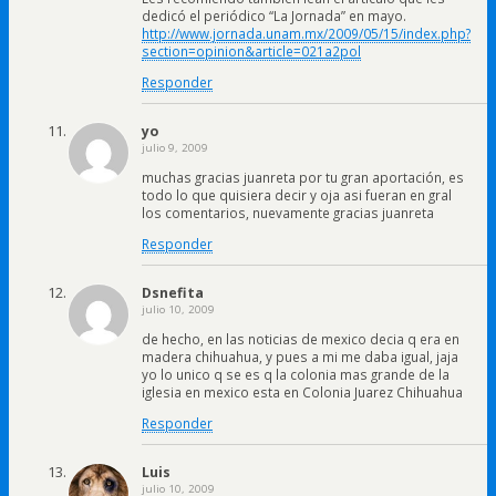
dedicó el periódico “La Jornada” en mayo.
http://www.jornada.unam.mx/2009/05/15/index.php?
section=opinion&article=021a2pol
Responder
yo
julio 9, 2009
muchas gracias juanreta por tu gran aportación, es
todo lo que quisiera decir y oja asi fueran en gral
los comentarios, nuevamente gracias juanreta
Responder
Dsnefita
julio 10, 2009
de hecho, en las noticias de mexico decia q era en
madera chihuahua, y pues a mi me daba igual, jaja
yo lo unico q se es q la colonia mas grande de la
iglesia en mexico esta en Colonia Juarez Chihuahua
Responder
Luis
julio 10, 2009