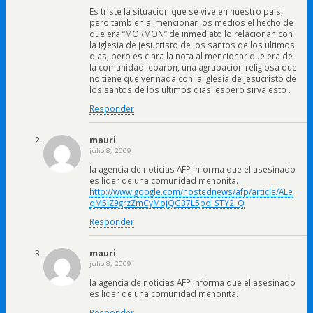
Es triste la situacion que se vive en nuestro pais,
pero tambien al mencionar los medios el hecho de
que era “MORMON” de inmediato lo relacionan con
la iglesia de jesucristo de los santos de los ultimos
dias, pero es clara la nota al mencionar que era de
la comunidad lebaron, una agrupacion religiosa que
no tiene que ver nada con la iglesia de jesucristo de
los santos de los ultimos dias. espero sirva esto .
Responder
mauri
julio 8, 2009
la agencia de noticias AFP informa que el asesinado
es lider de una comunidad menonita.
http://www.google.com/hostednews/afp/article/ALe
qM5iZ9grzZmCyMbjQG37L5pd_STY2_Q
Responder
mauri
julio 8, 2009
la agencia de noticias AFP informa que el asesinado
es lider de una comunidad menonita.
Responder