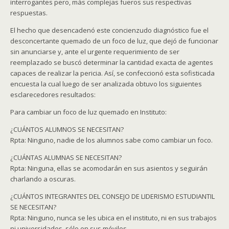
interrogantes pero, más complejas fueros sus respectivas
respuestas.
El hecho que desencadenó este concienzudo diagnóstico fue el
desconcertante quemado de un foco de luz, que dejó de funcionar
sin anunciarse y, ante el urgente requerimiento de ser
reemplazado se buscó determinar la cantidad exacta de agentes
capaces de realizar la pericia. Así, se confeccionó esta sofisticada
encuesta la cual luego de ser analizada obtuvo los siguientes
esclarecedores resultados:
Para cambiar un foco de luz quemado en Instituto:
¿CUÁNTOS ALUMNOS SE NECESITAN?
Rpta: Ninguno, nadie de los alumnos sabe como cambiar un foco.
¿CUÁNTAS ALUMNAS SE NECESITAN?
Rpta: Ninguna, ellas se acomodarán en sus asientos y seguirán
charlando a oscuras.
¿CUÁNTOS INTEGRANTES DEL CONSEJO DE LIDERISMO ESTUDIANTIL
SE NECESITAN?
Rpta: Ninguno, nunca se les ubica en el instituto, ni en sus trabajos
ni universidades, sólo en sus móviles.