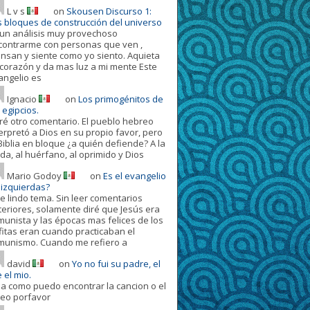
L v s
on
Skousen Discurso 1:
s bloques de construcción del universo
 un análisis muy provechoso
contrarme con personas que ven ,
ensan y siente como yo siento. Aquieta
 corazón y da mas luz a mi mente Este
angelio es
Ignacio
on
Los primogénitos de
 egipcios.
ré otro comentario. El pueblo hebreo
terpretó a Dios en su propio favor, pero
Biblia en bloque ¿a quién defiende? A la
da, al huérfano, al oprimido y Dios
Mario Godoy
on
Es el evangelio
 izquierdas?
e lindo tema. Sin leer comentarios
teriores, solamente diré que Jesús era
munista y las épocas mas felices de los
fitas eran cuando practicaban el
munismo. Cuando me refiero a
david
on
Yo no fui su padre, el
 el mio.
la como puedo encontrar la cancion o el
deo porfavor