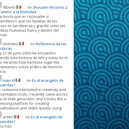
Alberto
on
Skousen discurso 2:
Camino a la Divinidad
a teoría que es razonable si
tendemos que las familias de los
oses es tan diversa y grande como las
milias humanas fuera y dentro del
ndo
Anónimo
on
Referencia de las
rituras
y 22 de junio 2026 me encuentro
endo esta historia de lehi y estoy en el
ro mirando Este hermoso lugar mis
ntimientos sobre el libro de mormón
e la
Havi AI
on
Es el evangelio de
quierdas?
s someone interested in creativity and
esentation tools, I recently came across
i AI slide generator, and it looks like a
omising platform for creating
ualisations and slides quickly using
antilol
on
Es el evangelio de
quierdas?
ora más