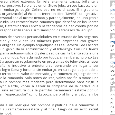
rsonalidad extrema. Un jefe altamente capaz, brillante y
o corporativo. Se piensa en un Steve Jobs, un Lee Lacocca o un
sin embargo, según Collins ese no es el caso. El ingrediente
pie
organización) al éxito, es tener un líder “Nivel 5”, un ejecutivo
Ka
rsonal sea al mismo tiempo, y paradojalmente, de una gran e
en
tudio, las características comunes que identifico en los líderes
ad, Determinación Feroz y la tendencia de dar crédito por los
Va
 responsabilizaban a si mismos por los fracasos del equipo.
ientos de diversas personalidades en el mundo de los negocios,
anejar y dar vuelta los números para empresas con graves
iz
irigirlas. Un ejemplo arquetípico es Lee Lacocca. Lee Lacocca
En 
 un genio de la administración y el liderazgo. Con una fuerte
en 
añía automovilística Crysler paso de casi la banca rota a una
tados unidos. Fue aclamado por todos; sin embargo, pronto Lee
 a aparecer regularmente en programas de televisión, a hacer
iz
rafía, e inclusive a entretenerse pensando en llegar a ser
Ho
a logro fama y fortuna, sin embargo, en su segundo periodo la
se
tercio de su valor de mercado, y el comenzó un juego de “me
es
e la compañía. Solo antes de irse, volvió por fin a tomar una
se 
 a un hombre mas modesto pero determinado para dirigir la
igl
mayor alarde, volvió a salvar la compañía de la declive que
 una estructura que le permitió permanecer estable por un
n ”espectacular” como Lacocca, pero al fin y al cabo, en los
ad
qu
bu
da a un líder que con bombos y platillos iba a comenzar la
de 
 su rama/barrio/estaca y al final, luego de un éxito inicial,
añ
tiempo?.