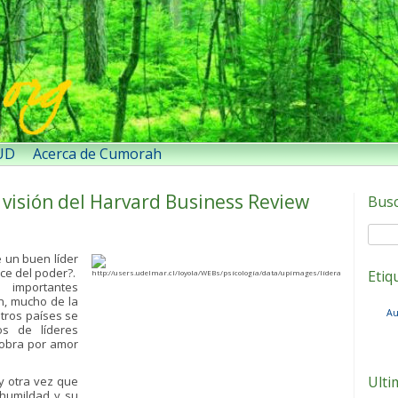
SUD
Acerca de Cumorah
 visión del Harvard Business Review
Bus
e un buen líder
ece del poder?.
Etiq
 importantes
n, mucho de la
Au
stros países se
s de líderes
 obra por amor
Ulti
 y otra vez que
 humildad y su