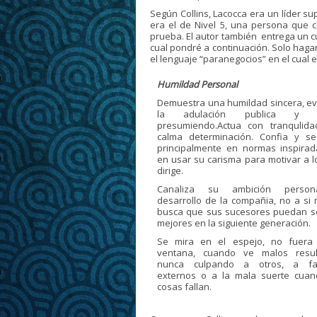
Según Collins, Lacocca era un líder sup
era el de Nivel 5, una persona que 
prueba. El autor también entrega un cua
cual pondré a continuación. Solo hagan e
el lenguaje “paranegocios” en el cual e
Humildad Personal
Demuestra una humildad sincera, ev
la adulación publica y 
presumiendo.Actua con tranqulida
calma determinación. Confia y s
principalmente en normas inspirad
en usar su carisma para motivar a 
dirige.
Canaliza su ambición person
desarrollo de la compañia, no a si
busca que sus sucesores puedan s
mejores en la siguiente generación.
Se mira en el espejo, no fuera
ventana, cuando ve malos resul
nunca culpando a otros, a fa
externos o a la mala suerte cuan
cosas fallan.