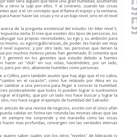
ejor líder será alguien que tiene una gran humildad, asumiendo
e a otros la culp por ellos. Y al contrario, cuando las cosas
fue
antes que a el. Un concepto que el llama el espejo y la ventana,
ho
ara hacer hacer las cosas y no a un bajo nivel, sino en el nivel
fue
acerca de la pregunta existencial del estudio: Un líder nivel 5,
ho
respuesta cierta. El cree que existen dos tipos de personas, los
subyugar sus propias necesidades, su ego y su ambición para
eso mismo, su ego/orgullo/ansias_de_poder, les harán ser muy
l nivel superior, y por otro lado, las personas que tienen la
o que por muchos motivos jamas han germinado. El comenta que
l 5 germinó en los gerentes que estudio debido a fuertes
on hacer un “click” en sus vidas, haciéndoles, por un lado,
s; pero por otro, altamente humildes como personas.
te a Collins, pero también asumo que hay algo que el no sabia,
 “cambio en el corazón”, como fue relatado por Alma en su
 cambiar a una persona para llegar a conocer la humildad.
, creo positivamente que todos lo pueden lograr si tuviésemos
ograr el Espíritu, que por un lado nos hace buscar y lograr la
r otro, nos hace seguir el ejemplo de humildad del Salvador.
articulo de una revista de negocios, escrito con el único afán
pueda validar en forma tan rotunda las mismas ideas que las
 A mi siempre me sorprende y me maravilla como las cosas
se hacen mas profundas, convergen con las verdades eternas
y quiere saber cuales son los otros “niveles” de liderazgo (y