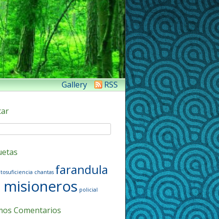
Gallery
RSS
car
uetas
farandula
tosuficiencia
chantas
misioneros
policial
mos Comentarios