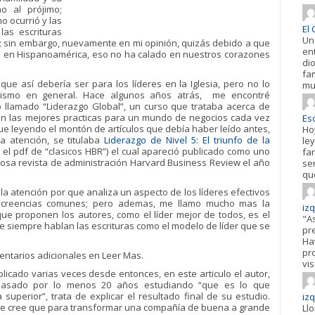
o al prójimo;
o ocurrió y las
El 
las escrituras
Un
ia; sin embargo, nuevamente en mi opinión, quizás debido a que
en
n en Hispanoamérica, eso no ha calado en nuestros corazones
di
fa
que así debería ser para los líderes en la Iglesia, pero no lo
mu
rismo en general. Hace algunos años atrás, me encontré
 llamado “Liderazgo Global”, un curso que trataba acerca de
son las mejores practicas para un mundo de negocios cada vez
Esc
ue leyendo el montón de artículos que debía haber leído antes,
Ho
 atención, se titulaba
Liderazgo de Nivel 5: El triunfo de la
ley
 el pdf de “clasicos HBR”) el cual apareció publicado como uno
fa
igiosa revista de administración Harvard Business Review el año
se
qu
 la atención por que analiza un aspecto de los líderes efectivos
s creencias comunes; pero ademas, me llamo mucho mas la
iz
que proponen los autores, como el líder mejor de todos, es el
"A
iempre hablan las escrituras como el modelo de líder que se
pr
Hav
pr
entarios adicionales en Leer Mas.
vis
licado varias veces desde entonces, en este articulo el autor,
 pasado por lo menos 20 años estudiando “que es lo que
uperior”, trata de explicar el resultado final de su estudio.
iz
ente cree que para transformar una compañía de buena a grande
Ll