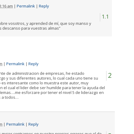
1:16 am
|
Permalink
|
Reply
1.1
obre vosotros, y aprended de mí, que soy manso y
is descanso para vuestras almas”
pm
|
Permalink
|
Reply
iante de administracion de empresas, he estado
2
go y sus diferentes autores, lo cual cada uno tiene su
lo es interesante como lo muestra este autor, muy
en el cual el lider debe ser humilde para tener la ayuda del
emas….me esforzare por tener el nivel 5 de liderazgo en
s a todos…
pm
|
Permalink
|
Reply
s mejor centrarnos en nuestro propies errores que el de