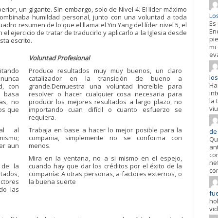
erior, un gigante. Sin embargo, solo de Nivel 4. El líder máximo
Lo
combinaba humildad personal, junto con una voluntad a toda
Es
dro resumen de lo que el llama el Yin Yang del líder nivel 5, el
En
l ejercicio de tratar de traducirlo y aplicarlo a la Iglesia desde
pi
sta escrito.
mi
ev
Voluntad Profesional
itando
Produce resultados muy muy buenos, un claro
los
nunca
catalizador en la transición de bueno a
Ha
d, con
grande.Demuestra una voluntad increíble para
in
e basa
resolver o hacer cualquier cosa necesaria para
la 
as, no
producir los mejores resultados a largo plazo, no
viu
los que
importando cuan difícil o cuanto esfuerzo se
requiera.
al al
Trabaja en base a hacer lo mejor posible para la
de
 mismo;
compañia, simplemente no se conforma con
Qu
er aun
menos.
an
co
Mira en la ventana, no a si mismo en el espejo,
ne
 de la
cuando hay que dar los créditos por el éxito de la
co
tados,
compañía: A otras personas, a factores externos, o
ctores
la buena suerte
do las
fue
ho
vi