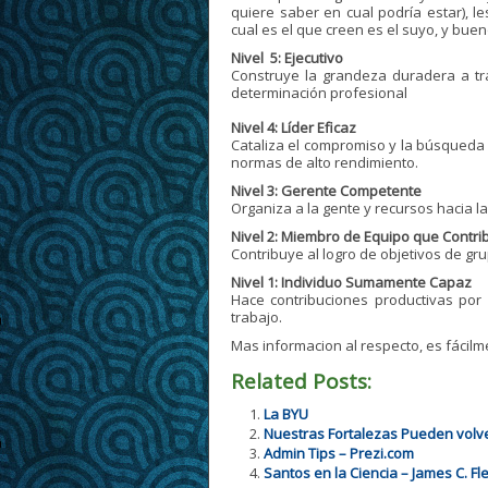
quiere saber en cual podría estar), l
cual es el que creen es el suyo, y bue
Nivel 5: Ejecutivo
Construye la grandeza duradera a tr
determinación profesional
Nivel 4: Líder Eficaz
Cataliza el compromiso y la búsqueda v
normas de alto rendimiento.
Nivel 3: Gerente Competente
Organiza a la gente y recursos hacia l
Nivel 2: Miembro de Equipo que Contri
Contribuye al logro de objetivos de gru
Nivel 1: Individuo Sumamente Capaz
Hace contribuciones productivas por e
trabajo.
Mas informacion al respecto, es fácil
Related Posts:
La BYU
Nuestras Fortalezas Pueden volve
Admin Tips – Prezi.com
Santos en la Ciencia – James C. Fl