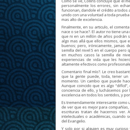
Como se ve, Collins concluye que el m
personalmente los errores, sin echarl
funcionan, dandole el crédito a todos 
unido con una voluntad a toda prueba p
mas alto de excelencia.
Finalmente, en su articulo, el comenta 
nace o se hace?. El autor no tiene una 
que ni en un millón de años podrán 
algo mas allá que ellos mismos, que 
buenos; pero, irónicamente, jamas de
semilla del nivel 5 en el cuerpo per
en muchos casos la semilla de nive
experiencias de vida que les hicier
altamente efectivos como profesionale
Comentario final mío?. Le creo bastan
que la gente puede, toda, tener un
momento. Un cambio que puede hacer
Aunque coincido que es algo “difícil”
conciencia de ello, y luchásemos por l
excelencia en todos los sentidos, y po
Es tremendamente interesante como un 
de ver que es mejor para compañías, 
escrituras tratan de hacernos ver.
intelectuales o académicas, cuando 
del Evangelio.
Y solo por si alguien es muy curioso 