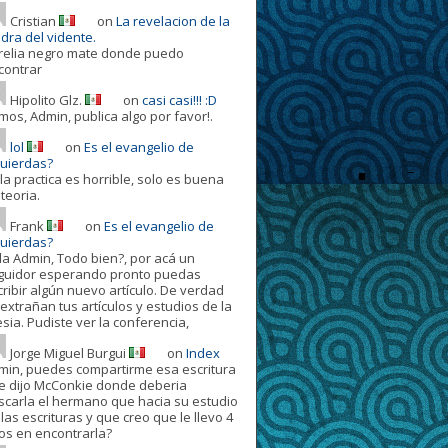
Cristian
on
La revelacion de la
dra del vidente.
relia negro mate donde puedo
contrar
Hipolito Glz.
on
casi casi!!! :D
mos, Admin, publica algo por favor!.
lol
on
Es el evangelio de
quierdas?
la practica es horrible, solo es buena
teoria.
Frank
on
Es el evangelio de
quierdas?
la Admin, Todo bien?, por acá un
guidor esperando pronto puedas
cribir algún nuevo artículo. De verdad
extrañan tus artículos y estudios de la
esia. Pudiste ver la conferencia,
Jorge Miguel Burgui
on
Index
min, puedes compartirme esa escritura
e dijo McConkie donde deberia
scarla el hermano que hacia su estudio
las escrituras y que creo que le llevo 4
os en encontrarla?