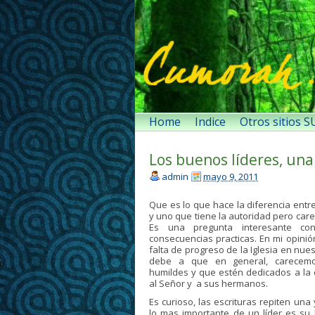
Home
Indice
Otros sitios 
Los buenos líderes, una
admin
mayo 9, 2011
Que es lo que hace la diferencia entr
y uno que tiene la autoridad pero car
Es una pregunta interesante con
consecuencias practicas. En mi opinió
falta de progreso de la Iglesia en nue
debe a que en general, carecemo
humildes y que estén dedicados a la
al Señor y a sus hermanos.
Es curioso, las escrituras repiten una
lo mas importante de un líder es su