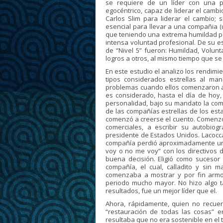
se requiere de un líder con una pe
egocéntrico, capaz de liderar el cambi
Carlos Slim para liderar el cambio; 
esencial para llevar a una compañia (u 
que teniendo una extrema humildad pe
intensa voluntad profesional. De su es
de “Nivel 5” fueron: Humildad, Volunt
logros a otros, al mismo tiempo que se
En este estudio el analizo los rendim
tipos considerados estrellas al m
problemas cuando ellos comenzaron a d
es considerado, hasta el día de hoy,
personalidad, bajo su mandato la comp
de las compañías estrellas de los es
comenzó a creerse el cuento. Comenzó
comerciales, a escribir su autobiog
presidente de Estados Unidos. Lacocc
compañía perdió aproximadamente un 
voy o no me voy” con los directivos d
buena decisión. Eligió como sucesor
compañía, el cual, calladito y sin 
comenzaba a mostrar y por fin armo
periodo mucho mayor. No hizo algo ta
resultados, fue un mejor líder que el.
Ahora, rápidamente, quien no recuer
“restauración de todas las cosas” en
resultaba que no era sostenible en el 