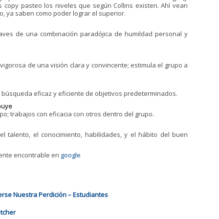
es copy pasteo los niveles que según Collins existen. Ahí vean
no, ya saben como poder lograr el superior.
aves de una combinación paradójica de humildad personal y
igorosa de una visión clara y convincente; estimula el grupo a
a búsqueda eficaz y eficiente de objetivos predeterminados.
buye
po; trabajos con eficacia con otros dentro del grupo.
l talento, el conocimiento, habilidades, y el hábito del buen
mente encontrable en
google
rse Nuestra Perdición – Estudiantes
etcher