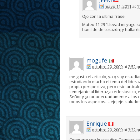
JFFM
mayo 11, 2011
at
1
Ojo con la última frase:
Mateo 11:29 “Llevad mi yugo s
humilde de corazón; y hallaré
mogufe
octubre 20, 2009
at
2:52 
me gusto el articulo, ya q soy estud
estudiando mucho el tema del lideraz
propia perspectiva, pero este articu
semejante al liderazgo eclesiastico, 
Señor y guiar adecuadamente a los d
todos los aspectos….jejejeje. saludo
Enrique
octubre 20, 2009
at
3:32 
Comparto con lo que dice Carmina, e