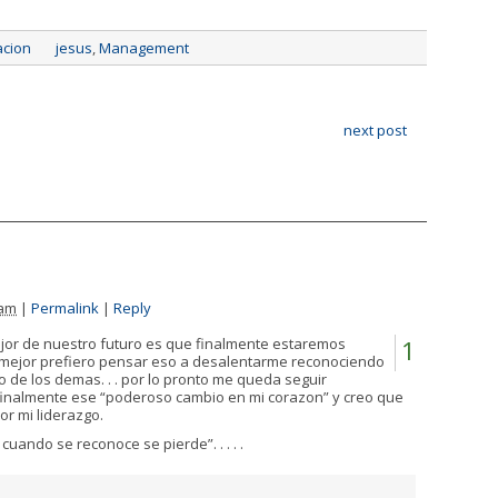
acion
jesus
,
Management
next post
 am
|
Permalink
|
Reply
o mejor de nuestro futuro es que finalmente estaremos
1
. y mejor prefiero pensar eso a desalentarme reconociendo
lo de los demas. . . por lo pronto me queda seguir
finalmente ese “poderoso cambio en mi corazon” y creo que
or mi liderazgo.
cuando se reconoce se pierde”. . . . .