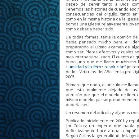
deseo de servir tanto a Dios com
Tenemos las historias de cuando eso n
consecuencias del orgullo, tanto en 
como en la misma historia de la Igles
somos una Iglesia relativamente jove
como debería haber sido.
De todas formas, tenia la opinión de 
había pensado mucho para el lide
preparando el ultimo examen de algo
como ser líderes efectivos y cuales 
mas internacionalizado. El cuento es q
hubo uno que me llamo muchísimo la
Humildad y la feroz resolución”
(miren
de los “Artículos del Año” en la prest
2005.
Primero que nada, el articulo me llamo
que esta totalmente alejado de la
atención por que el modelo de líder 
mismo modelo que sorprendentemente s
debería ser.
Un resumen del articulo y algunos com
Publicado inicialmente en 2001 y repub
Jim Collins; un experto que había
definitivamente hace a una compañía s
Según Collins la generalidad de la g