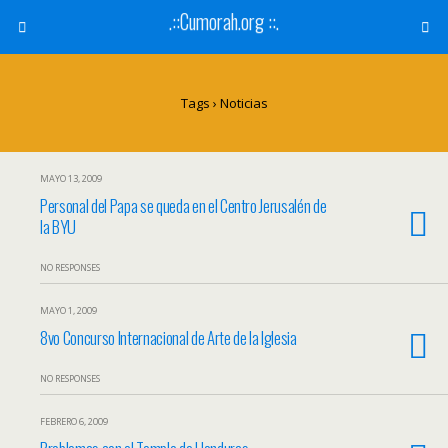
.::Cumorah.org ::.
Tags › Noticias
MAYO 13, 2009
Personal del Papa se queda en el Centro Jerusalén de
la BYU
NO RESPONSES
MAYO 1, 2009
8vo Concurso Internacional de Arte de la Iglesia
NO RESPONSES
FEBRERO 6, 2009