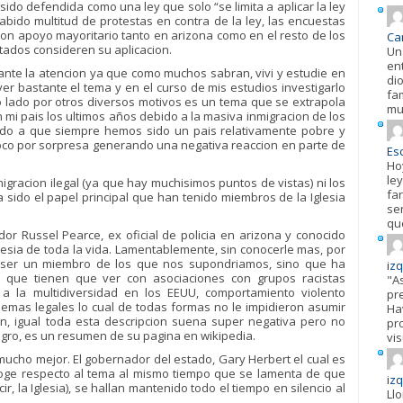
a sido defendida como una ley que solo “se limita a aplicar la ley
bido multitud de protestas en contra de la ley, las encuestas
on apoyo mayoritario tanto en arizona como en el resto de los
Ca
ados consideren su aplicacion.
Un
en
nte la atencion ya que como muchos sabran, vivi y estudie en
di
ver bastante el tema y en el curso de mis estudios investigarlo
fa
o lado por otros diversos motivos es un tema que se extrapola
mu
n mi pais los ultimos años debido a la masiva inmigracion de los
bido a que siempre hemos sido un pais relativamente pobre y
co por sorpresa generando una negativa reaccion en parte de
Esc
Ho
ley
migracion ilegal (ya que hay muchisimos puntos de vistas) ni los
fa
ha sido el papel principal que han tenido miembros de la Iglesia
se
qu
or Russel Pearce, ex oficial de policia en arizona y conocido
lesia de toda la vida. Lamentablemente, sin conocerle mas, por
e ser un miembro de los que nos supondriamos, sino que ha
iz
s que tienen que ver con asociaciones con grupos racistas
"A
 a la multidiversidad en los EEUU, comportamiento violento
pr
lemas legales lo cual de todas formas no le impidieron asumir
Hav
n, igual toda esta descripcion suena super negativa pero no
pr
gro, es un resumen de su pagina en wikipedia.
vis
mucho mejor. El gobernador del estado, Gary Herbert el cual es
oge respecto al tema al mismo tiempo que se lamenta de que
iz
ir, la Iglesia), se hallan mantenido todo el tiempo en silencio al
Ll