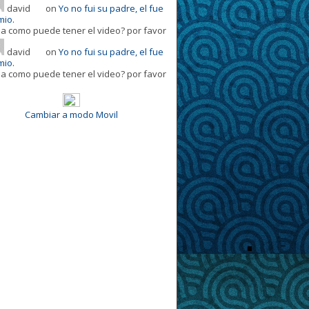
david
on
Yo no fui su padre, el fue
mio.
la como puede tener el video? por favor
david
on
Yo no fui su padre, el fue
mio.
la como puede tener el video? por favor
Cambiar a modo Movil