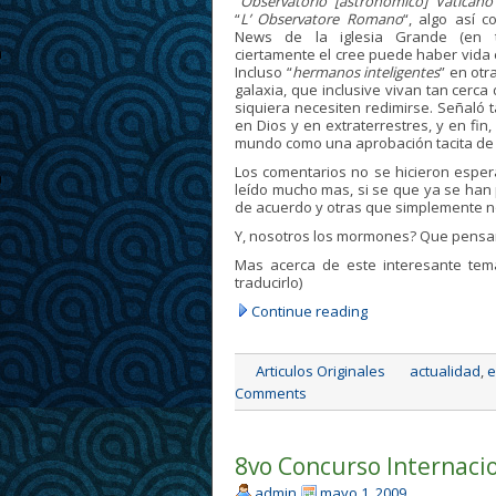
“
Observatorio [astronómico] Vaticano
“
L’ Observatore Romano
“, algo así 
News de la iglesia Grande (en 
ciertamente el cree puede haber vida 
Incluso “
hermanos inteligentes
” en otr
galaxia, que inclusive vivan tan cerca
siquiera necesiten redimirse. Señaló
en Dios y en extraterrestres, y en fin
mundo como una aprobación tacita de 
Los comentarios no se hicieron espera
leído mucho mas, si se que ya se han
de acuerdo y otras que simplemente no
Y, nosotros los mormones? Que pens
Mas acerca de este interesante te
traducirlo)
Continue reading
Articulos Originales
actualidad
,
e
Comments
8vo Concurso Internacion
admin
mayo 1, 2009