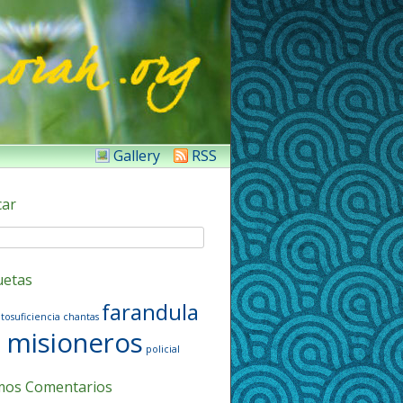
Gallery
RSS
car
uetas
farandula
tosuficiencia
chantas
misioneros
policial
mos Comentarios