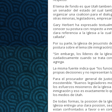
El tema de fondo es que Utah tambien q
un senador del estado (el cual tam
organizar una coalicion para el dial
otras minorias, legisladores, empresari
Gary Herbert ha expresado textual
conocer su postura con respecto a inmi
clara referencia a la Iglesia a la cu
callada”.
Por su parte, la Iglesia de Jesucristo
postura sobre el tema (de inmigración
“Sin embargo, los líderes de la Igl
cuidadosamente cuando se trata con 
agrega.
La misma fuente indica que “los funci
propias decisiones y no representan la 
Para el procurador general de Justi
insostenible. “Buenos legisladores m
los esfuerzos misioneros de la Iglesi
inmigración y eso es exactamente lo q
los medios de Utah.
De todas formas, la posicion de la Ig
Iglesia entrega una clara posicion, se
estan confrontados a favor o en cont