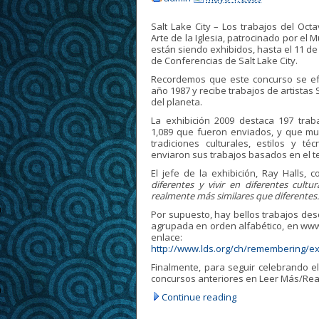
Salt Lake City – Los trabajos del Oct
Arte de la Iglesia, patrocinado por el M
están siendo exhibidos, hasta el 11 de
de Conferencias de Salt Lake City.
Recordemos que este concurso se ef
año 1987 y recibe trabajos de artista
del planeta.
La exhibición 2009 destaca 197 trab
1,089 que fueron enviados, y que m
tradiciones culturales, estilos y té
enviaron sus trabajos basados en el 
El jefe de la exhibición, Ray Halls, 
diferentes y vivir en diferentes cult
realmente más similares que diferent
Por supuesto, hay bellos trabajos desd
agrupada en orden alfabético, en www
enlace:
http://www.lds.org/ch/remembering/ex
Finalmente, para seguir celebrando e
concursos anteriores en Leer Más/Re
Continue reading