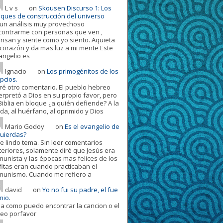
L v s
on
Skousen Discurso 1: Los
oques de construcción del universo
 un análisis muy provechoso
contrarme con personas que ven ,
ensan y siente como yo siento. Aquieta
 corazón y da mas luz a mi mente Este
angelio es
Ignacio
on
Los primogénitos de los
pcios.
ré otro comentario. El pueblo hebreo
terpretó a Dios en su propio favor, pero
Biblia en bloque ¿a quién defiende? A la
da, al huérfano, al oprimido y Dios
Mario Godoy
on
Es el evangelio de
quierdas?
e lindo tema. Sin leer comentarios
teriores, solamente diré que Jesús era
munista y las épocas mas felices de los
fitas eran cuando practicaban el
munismo. Cuando me refiero a
david
on
Yo no fui su padre, el fue
mio.
la como puedo encontrar la cancion o el
deo porfavor