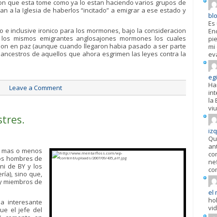
icion que esta tome como ya lo estan haciendo varios grupos de
 a la Iglesia de haberlos “incitado” a emigrar a ese estado y
bl
Es
 e inclusive ironico para los mormones, bajo la consideracion
En
on los mismos emigrantes anglosajones mormones los cuales
pi
igion en paz (aunque cuando llegaron habia pasado a ser parte
mi
 ancestros de aquellos que ahora esgrimen las leyes contra la
ev
egi
Ha
Leave a Comment
in
la 
viu
tres.
iz
Qu
an
es mas o menos
co
 los hombres de
ne
 ni de BY y los
co
ría), sino que,
 y miembros de
el 
ho
a interesante
vi
ue el jefe del