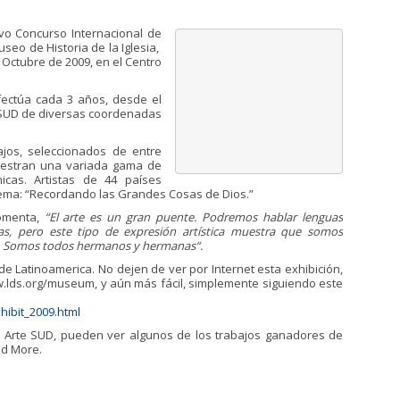
avo Concurso Internacional de
useo de Historia de la Iglesia,
 Octubre de 2009, en el Centro
ectúa cada 3 años, desde el
s SUD de diversas coordenadas
ajos, seleccionados de entre
uestran una variada gama de
cnicas. Artistas de 44 países
tema: “Recordando las Grandes Cosas de Dios.”
comenta,
“El arte es un gran puente. Podremos hablar lenguas
uras, pero este tipo de expresión artística muestra que somos
es. Somos todos hermanos y hermanas
“
.
e Latinoamerica. No dejen de ver por Internet esta exhibición,
.lds.org/museum, y aún más fácil, simplemente siguiendo este
hibit_2009.html
l Arte SUD, pueden ver algunos de los trabajos ganadores de
ad More.