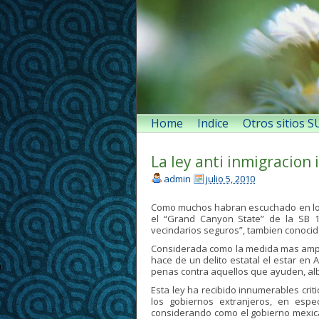
Home
Indice
Otros sitios 
La ley anti inmigracion 
admin
julio 5, 2010
Como muchos habran escuchado en los 
el “Grand Canyon State” de la SB 1
vecindarios seguros”, tambien conocida
Considerada como la medida mas amplia 
hace de un delito estatal el estar en
penas contra aquellos que ayuden, albe
Esta ley ha recibido innumerables cri
los gobiernos extranjeros, en espe
considerando como el gobierno mexic