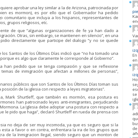
uiere aprobar una ley similar a la de Arizona, patrocinada por
pie
bien es mormon), es por ello que el Gobernador ha pedido
Ka
ogo comunitario que incluya a los hispanos, representantes de
en
os, grupos religiosos, etc.
mente de que “algunas organizaciones de fe ya han dado a
gración. Otras, sin embargo, se mantienen en silencio”, en una
Va
al pidio directamente que participe del dialogo “y no se quede
iz
 de los Santos de los Últimos Días indicó que “no ha tomado una
En 
) porque es algo que claramente le corresponde al Gobierno”.
en 
esia han pedido que se tenga compasión y que se reflexione
temas de inmigración que afectan a millones de personas”,
iz
Ho
onarios públicos que son Santos de los Últimos Días toman sus
se
posición de la iglesia con respecto a leyes migratorias”.
es
se 
cia, Mark Shurtleff, que también es mormón, esa postura es
igl
ormones han patrocinado leyes anti-inmigrantes, perjudicando
a Mormona. La Iglesia debe adoptar una postura con respecto a
ue le pido que haga”, declaró Shurtleff en rueda de prensa con
ad
qu
bu
lesia no deja de ser muy incomoda, ya que es seguro que si la
de 
a esta a favor o en contra, enfrentara la ira de los grupos que
añ
ra de la Inmigracion Ilegal, siendo seguro que un monton de