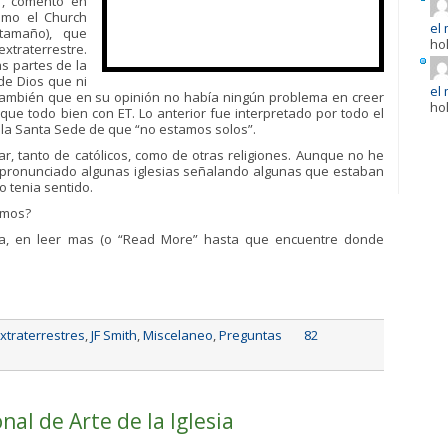
“, comento en
como el Church
el 
tamaño), que
ho
extraterrestre.
as partes de la
 de Dios que ni
el 
 también que en su opinión no había ningún problema en creer
ho
, que todo bien con ET. Lo anterior fue interpretado por todo el
la Santa Sede de que “no estamos solos”.
r, tanto de católicos, como de otras religiones. Aunque no he
 pronunciado algunas iglesias señalando algunas que estaban
 tenia sentido.
amos?
ma, en leer mas (o “Read More” hasta que encuentre donde
xtraterrestres
,
JF Smith
,
Miscelaneo
,
Preguntas
82
al de Arte de la Iglesia