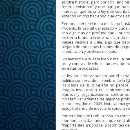
es otra historia), pero por otro lado h
federal existente” y que aunque ha ha
muestran que es una ley que cuenta c
estados unidos haciendo que otros est
Personalmente el tema me llama basta
Phoenix, la capital del estado y pude 
con algo mas de profundidad. Por otr
en cierta forma a lo que ha ocurrido e
paises vecinos a Chile, algo que de
alejado de todos nos ha tomado un po
la poblacion y politicos del pais.
Sin meterme a si esta bien o mal la in
pro y contras de ello, lo interesante 
en estas propuestas.
La ley ha sido propuesta por el senad
politico conservador, miembro de la Ig
los datos de su biografia no parec
estado involucrado en controversia
blancos y organizaciones contrarias
intrafamiliar ademas de algunos prob
como senador el 2009. Nota al marge
estoy tratando de mostrarlo como un o
Por otro lado en Utah la cosa no esta 
mormon, esta llamando a que se dial
“importantes grupos religiosos” (es dec
respecto.