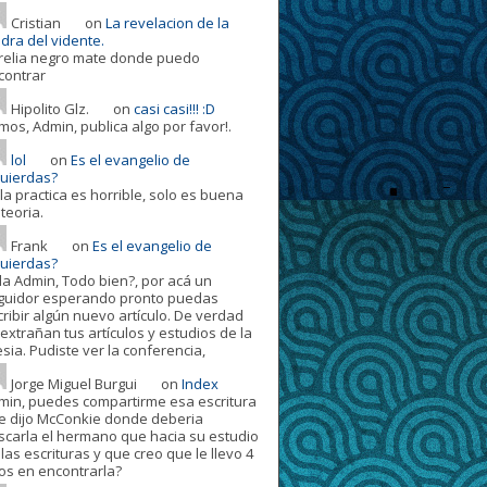
Cristian
on
La revelacion de la
dra del vidente.
relia negro mate donde puedo
contrar
Hipolito Glz.
on
casi casi!!! :D
mos, Admin, publica algo por favor!.
lol
on
Es el evangelio de
quierdas?
la practica es horrible, solo es buena
teoria.
Frank
on
Es el evangelio de
quierdas?
la Admin, Todo bien?, por acá un
guidor esperando pronto puedas
cribir algún nuevo artículo. De verdad
extrañan tus artículos y estudios de la
esia. Pudiste ver la conferencia,
Jorge Miguel Burgui
on
Index
min, puedes compartirme esa escritura
e dijo McConkie donde deberia
scarla el hermano que hacia su estudio
las escrituras y que creo que le llevo 4
os en encontrarla?