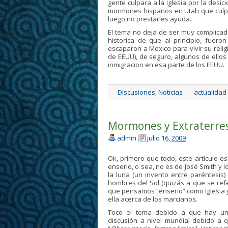
gente culpara a la Iglesia por la des
mormones hispanos en Utah que culpan
luego no prestarles ayuda.
El tema no deja de ser muy complicado
historica de que al principio, fuer
escaparon a Mexico para vivir su rel
de EEUU), de seguro, algunos de ellos
inmigracion en esa parte de los EEUU.
Discusiones
,
Noticias
actualidad
Mormones y Extraterres
admin
julio 16, 2009
Ok, primero que todo, este articulo 
enserio, o sea, no es de José Smith y
la luna (un invento entre paréntesis)
hombres del Sol (quizás a que se refe
que pensamos “enserio” como Iglesia
ella acerca de los marcianos.
Toco el tema debido a que hay un
discusión a nivel mundial debido a q