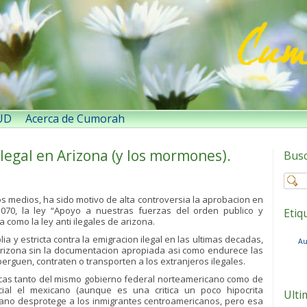
SUD
Acerca de Cumorah
ilegal en Arizona (y los mormones).
Bus
medios, ha sido motivo de alta controversia la aprobacion en
070, la ley “Apoyo a nuestras fuerzas del orden publico y
Etiq
 como la ley anti ilegales de arizona.
y estricta contra la emigracion ilegal en las ultimas decadas,
Au
 Arizona sin la documentacion apropiada asi como endurece las
rguen, contraten o transporten a los extranjeros ilegales.
ticas tanto del mismo gobierno federal norteamericano como de
cial el mexicano (aunque es una critica un poco hipocrita
Ulti
ano desprotege a los inmigrantes centroamericanos, pero esa