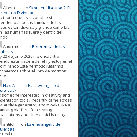
Alberto
on
Skousen discurso 2: El
mino a la Divinidad
a teoría que es razonable si
tendemos que las familias de los
oses es tan diversa y grande como las
milias humanas fuera y dentro del
ndo
Anónimo
on
Referencia de las
rituras
y 22 de junio 2026 me encuentro
endo esta historia de lehi y estoy en el
ro mirando Este hermoso lugar mis
ntimientos sobre el libro de mormón
e la
Havi AI
on
Es el evangelio de
quierdas?
s someone interested in creativity and
esentation tools, I recently came across
i AI slide generator, and it looks like a
omising platform for creating
ualisations and slides quickly using
antilol
on
Es el evangelio de
quierdas?
ora más