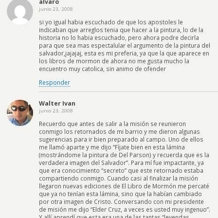
alvaro
junio 23, 2008
si yo igual habia escuchado de que los apostoles le
indicaban que arreglos tenia que hacer a la pintura, lo de la
historia no lo habia escuchado, pero ahora podre decirla
para que sea mas espectalular el argumento de la pintura del
salvador,jajajaj, esta es mi preferia, ya que la que aparece en
los libros de mormon de ahora no me gusta mucho la
encuentro muy catolica, sin animo de ofender
Responder
Walter Ivan
junio 23, 2008
Recuerdo que antes de salir a la misión se reunieron
conmigo los retornados de mi barrio y me dieron algunas
sugerencias para ir bien preparado al campo. Uno de ellos
me llamó aparte y me dijo “Fíjate bien en esta lámina
(mostrándome la pintura de Del Parson) y recuerda que es la
verdadera imagen del Salvador”. Para mí fue impactante, ya
que era conocimiento “secreto” que este retornado estaba
compartiendo conmigo. Cuando casi al finalizar la misión
llegaron nuevas ediciones de El Libro de Mormón me percaté
que ya no tenían esta lámina, sino que la habían cambiado
por otra imagen de Cristo. Conversando con mi presidente
de misión me dijo “Elder Cruz, a veces es usted muy ingenuo”.
Y allí aprendí que esta era una de las tantas “leyendas