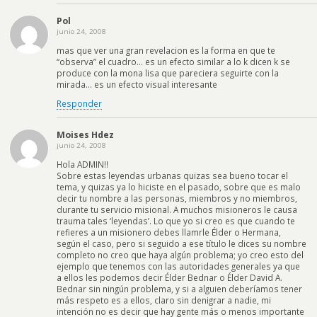
Pol
junio 24, 2008
mas que ver una gran revelacion es la forma en que te
“observa” el cuadro… es un efecto similar a lo k dicen k se
produce con la mona lisa que pareciera seguirte con la
mirada… es un efecto visual interesante
Responder
Moises Hdez
junio 24, 2008
Hola ADMIN!!
Sobre estas leyendas urbanas quizas sea bueno tocar el
tema, y quizas ya lo hiciste en el pasado, sobre que es malo
decir tu nombre a las personas, miembros y no miembros,
durante tu servicio misional. A muchos misioneros le causa
trauma tales ‘leyendas’. Lo que yo si creo es que cuando te
refieres a un misionero debes llamrle Élder o Hermana,
según el caso, pero si seguido a ese título le dices su nombre
completo no creo que haya algún problema; yo creo esto del
ejemplo que tenemos con las autoridades generales ya que
a ellos les podemos decir Élder Bednar o Élder David A.
Bednar sin ningún problema, y si a alguien deberíamos tener
más respeto es a ellos, claro sin denigrar a nadie, mi
intención no es decir que hay gente más o menos importante