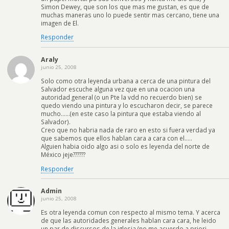
Simon Dewey, que son los que mas me gustan, es que de
muchas maneras uno lo puede sentir mas cercano, tiene una
imagen de El.
Responder
Araly
junio 25, 2008
Solo como otra leyenda urbana a cerca de una pintura del
Salvador escuche alguna vez que en una ocacion una
autoridad general (o un Pte la vdd no recuerdo bien) se
quedo viendo una pintura y lo escucharon decir, se parece
mucho……(en este caso la pintura que estaba viendo al
Salvador).
Creo que no habria nada de raro en esto si fuera verdad ya
que sabemos que ellos hablan cara a cara con el…..
Alguien habia oido algo asi o solo es leyenda del norte de
México jeje??????
Responder
Admin
junio 25, 2008
Es otra leyenda comun con respecto al mismo tema. Y acerca
de que las autoridades generales hablan cara cara, he leido
un par de discursos de la iglesia (no me acuerdo a priori