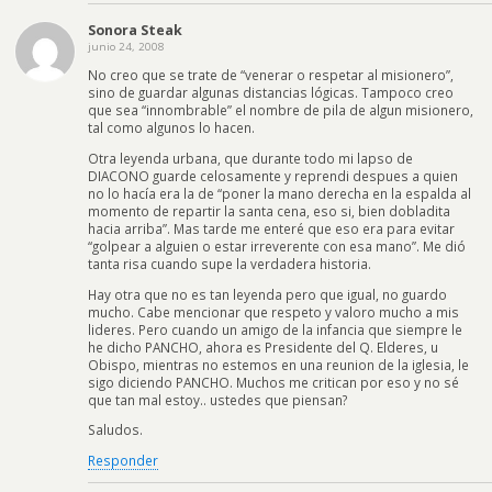
Sonora Steak
junio 24, 2008
No creo que se trate de “venerar o respetar al misionero”,
sino de guardar algunas distancias lógicas. Tampoco creo
que sea “innombrable” el nombre de pila de algun misionero,
tal como algunos lo hacen.
Otra leyenda urbana, que durante todo mi lapso de
DIACONO guarde celosamente y reprendi despues a quien
no lo hacía era la de “poner la mano derecha en la espalda al
momento de repartir la santa cena, eso si, bien dobladita
hacia arriba”. Mas tarde me enteré que eso era para evitar
“golpear a alguien o estar irreverente con esa mano”. Me dió
tanta risa cuando supe la verdadera historia.
Hay otra que no es tan leyenda pero que igual, no guardo
mucho. Cabe mencionar que respeto y valoro mucho a mis
lideres. Pero cuando un amigo de la infancia que siempre le
he dicho PANCHO, ahora es Presidente del Q. Elderes, u
Obispo, mientras no estemos en una reunion de la iglesia, le
sigo diciendo PANCHO. Muchos me critican por eso y no sé
que tan mal estoy.. ustedes que piensan?
Saludos.
Responder