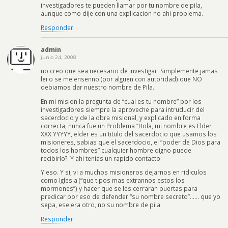
investigadores te pueden llamar por tu nombre de pila,
aunque como dije con una explicacion no ahi problema.
Responder
admin
junio 24, 2008
no creo que sea necesario de investigar. Simplemente jamas
lei o se me ensenno (por alguen con autoridad) que NO
debiamos dar nuestro nombre de Pila.
En mi mision la pregunta de “cual es tu nombre” por los
investigadores siempre la aproveche para intruducir del
sacerdocio y de la obra misional, y explicado en forma
correcta, nunca fue un Problema “Hola, mi nombre es Elder
XXX YYYYY, elder es un titulo del sacerdocio que usamos los
misioneres, sabias que el sacerdocio, el “poder de Dios para
todos los hombres” cualquier hombre digno puede
recibirlo?. Y ahi tenias un rapido contacto.
Y eso. Y si, vi a muchos misioneros dejarnos en ridiculos
como Iglesia (“que tipos mas extrannos estos los
mormones”) y hacer que se les cerraran puertas para
predicar por eso de defender “su nombre secreto”…… que yo
sepa, ese era otro, no su nombre de pila.
Responder