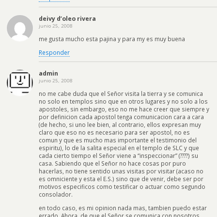
deivy d’oleo rivera
junio 25, 2008
me gusta mucho esta pajina y para my es muy buena
Responder
admin
junio 25, 2008
no me cabe duda que el Señor visita la tierra y se comunica
no solo en templos sino que en otros lugares y no solo a los
apostoles, sin embargo, eso no me hace creer que siempre y
por definicion cada apostol tenga comunicacion cara a cara
(de hecho, si uno lee bien, al contrario, ellos expresan muy
claro que eso no es necesario para ser apostol, no es
comun y que es mucho mas importante el testimonio del
espiritu), lo de la salita especial en el templo de SLC y que
cada cierto tiempo el Señor viene a “inspeccionar” (????) su
casa. Sabiendo que el Señor no hace cosas por puro
hacerlas, no tiene sentido unas visitas por visitar (acaso no
es omniciente y esta el E.S.) sino que de venir, debe ser por
motivos especificos como testificar o actuar como segundo
consolador.
en todo caso, es mi opinion nada mas, tambien puedo estar
errado. Ahora, de que el Señor se comunica con nosotros