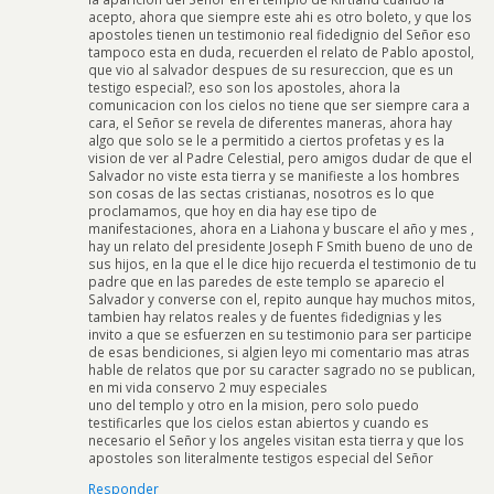
acepto, ahora que siempre este ahi es otro boleto, y que los
apostoles tienen un testimonio real fidedignio del Señor eso
tampoco esta en duda, recuerden el relato de Pablo apostol,
que vio al salvador despues de su resureccion, que es un
testigo especial?, eso son los apostoles, ahora la
comunicacion con los cielos no tiene que ser siempre cara a
cara, el Señor se revela de diferentes maneras, ahora hay
algo que solo se le a permitido a ciertos profetas y es la
vision de ver al Padre Celestial, pero amigos dudar de que el
Salvador no viste esta tierra y se manifieste a los hombres
son cosas de las sectas cristianas, nosotros es lo que
proclamamos, que hoy en dia hay ese tipo de
manifestaciones, ahora en a Liahona y buscare el año y mes ,
hay un relato del presidente Joseph F Smith bueno de uno de
sus hijos, en la que el le dice hijo recuerda el testimonio de tu
padre que en las paredes de este templo se aparecio el
Salvador y converse con el, repito aunque hay muchos mitos,
tambien hay relatos reales y de fuentes fidedignias y les
invito a que se esfuerzen en su testimonio para ser participe
de esas bendiciones, si algien leyo mi comentario mas atras
hable de relatos que por su caracter sagrado no se publican,
en mi vida conservo 2 muy especiales
uno del templo y otro en la mision, pero solo puedo
testificarles que los cielos estan abiertos y cuando es
necesario el Señor y los angeles visitan esta tierra y que los
apostoles son literalmente testigos especial del Señor
Responder