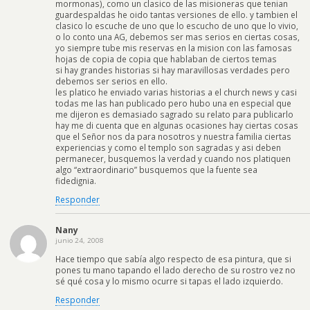
mormonas), como un clasico de las misioneras que tenian
guardespaldas he oido tantas versiones de ello. y tambien el
clasico lo escuche de uno que lo escucho de uno que lo vivio,
o lo conto una AG, debemos ser mas serios en ciertas cosas,
yo siempre tube mis reservas en la mision con las famosas
hojas de copia de copia que hablaban de ciertos temas
si hay grandes historias si hay maravillosas verdades pero
debemos ser serios en ello.
les platico he enviado varias historias a el church news y casi
todas me las han publicado pero hubo una en especial que
me dijeron es demasiado sagrado su relato para publicarlo
hay me di cuenta que en algunas ocasiones hay ciertas cosas
que el Señor nos da para nosotros y nuestra familia ciertas
experiencias y como el templo son sagradas y asi deben
permanecer, busquemos la verdad y cuando nos platiquen
algo “extraordinario” busquemos que la fuente sea
fidedignia.
Responder
Nany
junio 24, 2008
Hace tiempo que sabía algo respecto de esa pintura, que si
pones tu mano tapando el lado derecho de su rostro vez no
sé qué cosa y lo mismo ocurre si tapas el lado izquierdo.
Responder