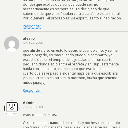
donde) que explica que aunque puede ser, no
necesariamente es siempre asi. Es decir, eso de que
sabemos de que ellos “hablan cara a cara”, no es tan literal.
Por lo general, el proceso es via espiritu santo e inspiracion.
Responder
alvaro
junio 25, 2008
que ahi de cierto en esto lo escuche cuando chico y se me
quedo pegado, es mas cuando puedo lo comparto, yo
escuche que en el templo de lago salado, ahi un cuarto
pequeño donde solo entra el profeta y ahi supuestamente
habla con jesucristo, es mas creo que escuche que fue el
cuarto que se le paso a elder talmage para que escribiera
jesus el cristo o es otro mito mormon, bucha que tenemos
mitos jajajajaj
Responder
Admin
junio 25, 2008
esos dos son mitos.
Otro comun es cuando dicen que hay noches con el templo
con “salas iluminadas” a pesar de que apagaron las luces. El