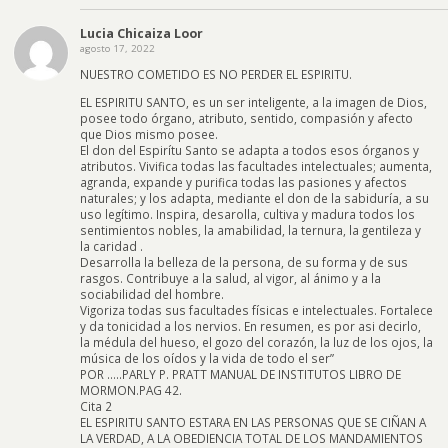
Lucia Chicaiza Loor
agosto 17, 2022
NUESTRO COMETIDO ES NO PERDER EL ESPIRITU.
EL ESPIRITU SANTO, es un ser inteligente, a la imagen de Dios,
posee todo órgano, atributo, sentido, compasión y afecto
que Dios mismo posee.
El don del Espirítu Santo se adapta a todos esos órganos y
atributos. Vivifica todas las facultades intelectuales; aumenta,
agranda, expande y purifica todas las pasiones y afectos
naturales; y los adapta, mediante el don de la sabiduría, a su
uso legítimo. Inspira, desarolla, cultiva y madura todos los
sentimientos nobles, la amabilidad, la ternura, la gentileza y
la caridad .
Desarrolla la belleza de la persona, de su forma y de sus
rasgos. Contribuye a la salud, al vigor, al ánimo y a la
sociabilidad del hombre.
Vigoriza todas sus facultades físicas e intelectuales. Fortalece
y da tonicidad a los nervios. En resumen, es por asi decirlo,
la médula del hueso, el gozo del corazón, la luz de los ojos, la
música de los oídos y la vida de todo el ser”
POR …..PARLY P. PRATT MANUAL DE INSTITUTOS LIBRO DE
MORMON.PAG 42.
Cita 2
EL ESPIRITU SANTO ESTARA EN LAS PERSONAS QUE SE CIÑAN A
LA VERDAD, A LA OBEDIENCIA TOTAL DE LOS MANDAMIENTOS