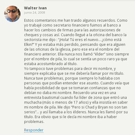
Walter Ivan
junio 24, 2008
Estos comentarios me han traido algunos recuerdos. Como
yo trabajé como secretario financiero fuimos al banco a
hacer los cambios de firmas para las autorizaciones de
cheques y cosas así. Cuando llegué a la oficina del banco la
sectorista me dijo : “¡Hola! Tú eres el nuevo… ¿cómo está
Elkin?” Y yo estaba más perdido, pensando que era alguien
de las oficinas de la iglesia, pero ese era el nombre del
financiero anterior. Ella nunca nos llamó “élder” sino siempre
por el nombre de pila, lo cual se sentía un poco raro ya que
estaba acostumbrado al título.
Yo tampoco tuve problemas para decir mi nombre, y
siempre explicaba que se me debería llamar por mi título.
Nunca tuve problemas, porque siempre lo hablaba con
personas que podían entender ese asunto. Cuando veía que
había posibilidad de que se tomaran confianzas que no
debían no daba mi nombre. Recuerdo una vez en una
entrevista bautismal cuando fui líder de zona que entró una
muchacha (más o menos de 17 años) y ella insistía en saber
mi nombre de pila. Me dijo “Pero si Chad y Bryan no son tan
serios”… y así llamaba a los élderes. Nunca les llamó por su
título. Era obvio que si le decía mi nombre iba a haber
problemas.
Responder