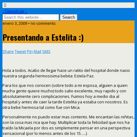
.::Cumorah.org ::.
enero 3, 2009 • no comments
Presentando a Estelita :)
Share
Tweet
Pin
Mail
SMS
Hola a todos. Acabo de llegar hace un ratito del hospital donde nacio
nuestra segunda hermosisima bebita: Estela Paz.
Para los que nos conocen (sobre todo a mi esposa, alguien a quien
mucha gente quiere mucho) todo salio excelente, muy rapido y con
absolutamente cero complicaciones. Fuimos hoy a medio dia al
hospital y antes de caer la tarde Estelita ya estaba con nosotros. Es
otra bebe hermosa tal como fue con Mica.
Personalmente no puedo estar mas contento. Me encantan las niñitas,
son la cosa mas rica que hay. Multiplicar toda la felicidad que nos ha
traído la Micaela por dos es simplemente pensar en una perspectiva
sensacional (por lo menos antes de los 15…..)