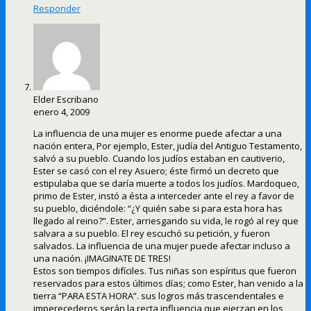
Responder
Elder Escribano
enero 4, 2009
La influencia de una mujer es enorme puede afectar a una
nación entera, Por ejemplo, Ester, judía del Antiguo Testamento,
salvó a su pueblo. Cuando los judíos estaban en cautiverio,
Ester se casó con el rey Asuero; éste firmó un decreto que
estipulaba que se daría muerte a todos los judíos. Mardoqueo,
primo de Ester, instó a ésta a interceder ante el rey a favor de
su pueblo, diciéndole: “¿Y quién sabe si para esta hora has
llegado al reino?”. Ester, arriesgando su vida, le rogó al rey que
salvara a su pueblo. El rey escuchó su petición, y fueron
salvados. La influencia de una mujer puede afectar incluso a
una nación. ¡IMAGINATE DE TRES!
Estos son tiempos difíciles. Tus niñas son espíritus que fueron
reservados para estos últimos días; como Ester, han venido a la
tierra “PARA ESTA HORA”. sus logros más trascendentales e
imperecederos serán la recta influencia que ejerzan en los