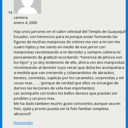
carmina
enero 4, 2009
Hay unos jarrones en el salon celestial del Templo de Guayaquil
Ecuador, son hermosos para mi porque estan formando las
figuras de muchas mariposas de colores me veo a mi con mis
cuatro hijitos y me siento en medio de ese jarron con
maripositas revoloteando a mi derredor y siempre culmina mi
pensamiento de gratitud recordando: “herencia de Jehova son
los hijos” y yo doy testimonio de ello, ahora con dos maripositas
revoloteando al deredor suyo veran que dicha les acompañara
a medida que van creciendo y colamandolos de abracitos,
besitos, sonrisitas, suplicas por los caramelos, sorpresitas y mil
cosas mas. . . . . (porque de verdad que ellos se encargan de
darnos las lecciones de vida mas importantes)
Les acompaño con todos los bellos deseos que puedan ser
posibles y un poco mas.
Me ha dado tambien mucho gusto conocerlos aunque sea en
foto, ojala y pronto pueda ver la foto familiar completa.
abrazos!!!
Responder