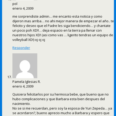
pol
enero 4, 2009
me sorprendiste admin… me encanto esta noticia y como
dijeron mas arriba… no ahi mejor manera de empezar el año.. te
felicito y deseo que el Padre les siga bendiciendo… y chantate
un poco poh XD!!… deja espacio en la tierra pa llenar con
nuestros hijos XD! (asi como vas … ligerito tendras un equipo de
volleyball XD!) oj oj oj
Responder
Pamela Iglesias R.
enero 4, 2009
Quisiera felicitarlos por su hermosa bebe, que bueno que no
hubo complicaciones y que Barbara esta bien despues del
nacimiento.
No se si me recuerdan, pero soy la esposa de Yuri Zepeda… ya
se acordaron?, bueno aprecio mucho a Barbara y espero que