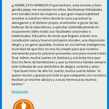
¡¡¡ ADMIN, ESTA HERMOSA !!! que barbaro, esta enorme y bien
gordita jejeje, me encantan los niños. Muchisimas Felicidades
eres bendito entre las mujeres y que gran responsabilidad
enseñar a nuestros niños desde la cuna a practicar la
abnegaciòn y el dominio propio, enseñarles a gozar de las
bellezas de la naturaleza y a ejercitar sistemàticamente en
ocupaciones ùtiles todas sus facultades corporales e
intelectuales. Educarlos de modo que lleguen a tener una
constituciòn sana y buenos principios morales, una disposiciòn
alegre, y un genio apacible, inculcar en sus tiernas inteligencias
la verdad de que Dios no nos ha creado para que vivamos
meramente para los placeres presentes sino para nuestro bien
final. Admin, mucha suerte a ti, Barbara y a la linda mica que
Dios los llene de bendiciones y que su hermosa familia siempre
este rodeada de una atmòsfera de alegria, cortesìa y amor.
” Que buen inicio de año he, suerte, mucha suerte Admin. Te
quiero mucho y gracias por todo lo que compartes con nosotros.
Reciban un enorme abrazo y a esas hermosuras muchos
besitos “
Responder