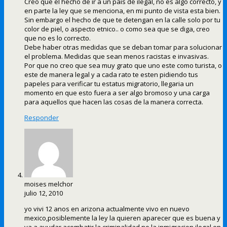
Creo que el hecho de ir a un pais de ilegal, no es algo correcto, y
en parte la ley que se menciona, en mi punto de vista esta bien.
Sin embargo el hecho de que te detengan en la calle solo por tu
color de piel, o aspecto etnico.. o como sea que se diga, creo
que no es lo correcto.
Debe haber otras medidas que se deban tomar para solucionar
el problema. Medidas que sean menos racistas e invasivas.
Por que no creo que sea muy grato que uno este como turista, o
este de manera legal y a cada rato te esten pidiendo tus
papeles para verificar tu estatus migratorio, llegaria un
momento en que esto fuera a ser algo bromoso y una carga
para aquellos que hacen las cosas de la manera correcta.
Responder
moises melchor
julio 12, 2010
yo vivi 12 anos en arizona actualmente vivo en nuevo
mexico,posiblemente la ley la quieren aparecer que es buena y
va a ayudar acombatir la criminalidad no la inmigracion ilegal en