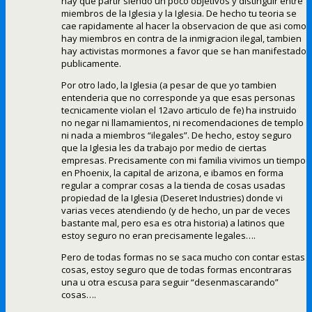
hay que partir siendo un poco objetivos y distinguir entre
miembros de la Iglesia y la Iglesia. De hecho tu teoria se
cae rapidamente al hacer la observacion de que asi como
hay miembros en contra de la inmigracion ilegal, tambien
hay activistas mormones a favor que se han manifestado
publicamente.
Por otro lado, la Iglesia (a pesar de que yo tambien
entenderia que no corresponde ya que esas personas
tecnicamente violan el 12avo articulo de fe) ha instruido
no negar ni llamamientos, ni recomendaciones de templo
ni nada a miembros “ilegales”. De hecho, estoy seguro
que la Iglesia les da trabajo por medio de ciertas
empresas. Precisamente con mi familia vivimos un tiempo
en Phoenix, la capital de arizona, e ibamos en forma
regular a comprar cosas a la tienda de cosas usadas
propiedad de la Iglesia (Deseret Industries) donde vi
varias veces atendiendo (y de hecho, un par de veces
bastante mal, pero esa es otra historia) a latinos que
estoy seguro no eran precisamente legales….
Pero de todas formas no se saca mucho con contar estas
cosas, estoy seguro que de todas formas encontraras
una u otra escusa para seguir “desenmascarando”
cosas….