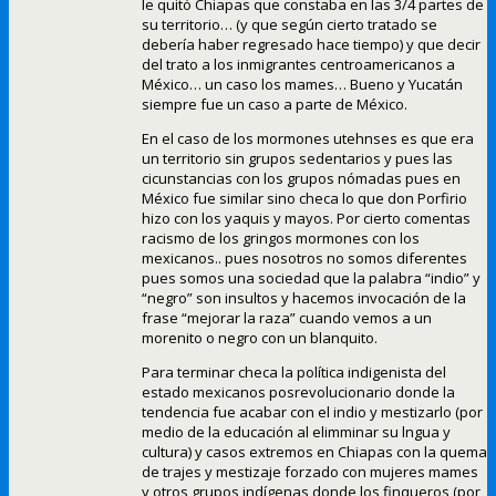
le quitó Chiapas que constaba en las 3/4 partes de
su territorio… (y que según cierto tratado se
debería haber regresado hace tiempo) y que decir
del trato a los inmigrantes centroamericanos a
México… un caso los mames… Bueno y Yucatán
siempre fue un caso a parte de México.
En el caso de los mormones utehnses es que era
un territorio sin grupos sedentarios y pues las
cicunstancias con los grupos nómadas pues en
México fue similar sino checa lo que don Porfirio
hizo con los yaquis y mayos. Por cierto comentas
racismo de los gringos mormones con los
mexicanos.. pues nosotros no somos diferentes
pues somos una sociedad que la palabra “indio” y
“negro” son insultos y hacemos invocación de la
frase “mejorar la raza” cuando vemos a un
morenito o negro con un blanquito.
Para terminar checa la política indigenista del
estado mexicanos posrevolucionario donde la
tendencia fue acabar con el indio y mestizarlo (por
medio de la educación al elimminar su lngua y
cultura) y casos extremos en Chiapas con la quema
de trajes y mestizaje forzado con mujeres mames
y otros grupos indígenas donde los finqueros (por