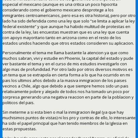
especial el mexicano (aunque es una critica un poco hipocrita
considerando como el gobierno mexicano desprotege a los
inmigrantes centroamericanos, pero esa es otra historia), pero por otro
lado ha sido defendida como una ley que solo “se limita a aplicar la ley
federal existente” y que aunque ha habido multitud de protestas en
contra de la ley, las encuestas muestran que es una ley que cuenta
con apoyo mayoritario tanto en arizona como en el resto de los
estados unidos haciendo que otros estados consideren su aplicacion.
Personalmente el tema me llama bastante la atencion ya que como
muchos sabran, vivi y estudie en Phoenix, la capital del estado y pude
ver bastante el tema y en el curso de mis estudios investigarlo con
algo mas de profundidad. Por otro lado por otros diversos motivos es
un tema que se extrapola en cierta forma a lo que ha ocurrido en mi
pais los ultimos años debido a la masiva inmigracion de los paises
vecinos a Chile, algo que debido a que siempre hemos sido un pais
relativamente pobre y alejado de todos nos ha tomado un poco por
sorpresa generando una negativa reaccion en parte de la poblacion y
politicos del pais.
Sin meterme a si esta bien o mal la inmigracion ilegal (ya que hay
muchisimos puntos de vistas) ni los pro y contras de ello, lo interesante
ha sido el papel principal que han tenido miembros de la Iglesia en
estas propuestas.