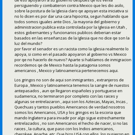
persiguiendo y combatieron contra Mexico que les dio asilo,
sobre la postura de la Iglesia claro qe apoyan esta iniciativa si
no lo dicen es por dar una cara hipocrita, segun hablando que
todos somos iguales ante Dios , la mayoria del gobierno y
administracion publica esta controlada por la Iglesia en Utah ,
estos gobernantes y funcionarios publicos deberian estar
basados en las enseñanzas de la Iglesia que no dice qe son la
luz del mundo?
por favor el senador es un racista como la iglesia realmente lo
apoya, si como en el pasado apoyaron al gobierno vs Mexico
por qe no hacerlo de nuevo? Aparte si hablamos de inmigracion
recordemos qe de Mexico hasta la patagonia somos
americanos , Mexico y latinoamerica pertenecemos aqui.
Los gringos no son de aqui son inmigrantes , extranjeros de
Europa , Mexico y latinoamerica tenemos la sangre de nuestos
antepasados , aun qe llegaron españoles y portuguese en
sudamerica, no terminaron por completo con las raices y
algunas se entrelazaron , aqui son los Aztecas, Mayas, Incas ,
Quechuas y tantos pueblos Americanos de verdad nosotros
somos los Americanos, USA y los gringos es la escoria que
mando Inglaterra para invadir por algo sigue estrechamente
entrelazados , no son Americanos el hecho de nacer, si no las
raices , la cultura, que paso con los Indios americanos,
cherokee, Apache, etc. Que hizo USA con ellos, los pusieron en