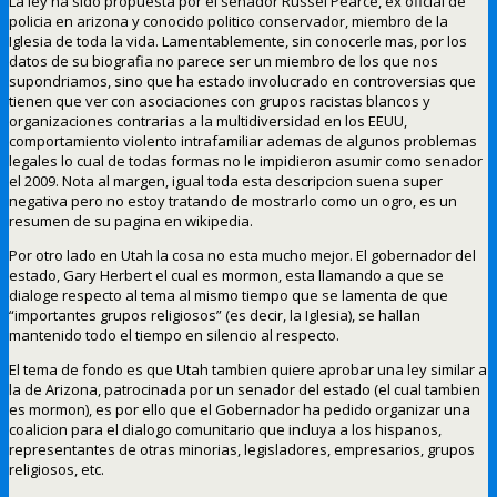
La ley ha sido propuesta por el senador Russel Pearce, ex oficial de
policia en arizona y conocido politico conservador, miembro de la
Iglesia de toda la vida. Lamentablemente, sin conocerle mas, por los
datos de su biografia no parece ser un miembro de los que nos
supondriamos, sino que ha estado involucrado en controversias que
tienen que ver con asociaciones con grupos racistas blancos y
organizaciones contrarias a la multidiversidad en los EEUU,
comportamiento violento intrafamiliar ademas de algunos problemas
legales lo cual de todas formas no le impidieron asumir como senador
el 2009. Nota al margen, igual toda esta descripcion suena super
negativa pero no estoy tratando de mostrarlo como un ogro, es un
resumen de su pagina en wikipedia.
Por otro lado en Utah la cosa no esta mucho mejor. El gobernador del
estado, Gary Herbert el cual es mormon, esta llamando a que se
dialoge respecto al tema al mismo tiempo que se lamenta de que
“importantes grupos religiosos” (es decir, la Iglesia), se hallan
mantenido todo el tiempo en silencio al respecto.
El tema de fondo es que Utah tambien quiere aprobar una ley similar a
la de Arizona, patrocinada por un senador del estado (el cual tambien
es mormon), es por ello que el Gobernador ha pedido organizar una
coalicion para el dialogo comunitario que incluya a los hispanos,
representantes de otras minorias, legisladores, empresarios, grupos
religiosos, etc.