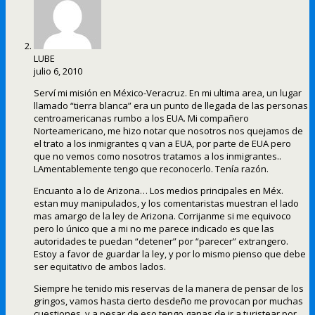
LUBE
julio 6, 2010
Serví mi misión en México-Veracruz. En mi ultima area, un lugar
llamado “tierra blanca” era un punto de llegada de las personas
centroamericanas rumbo a los EUA. Mi compañero
Norteamericano, me hizo notar que nosotros nos quejamos de
el trato a los inmigrantes q van a EUA, por parte de EUA pero
que no vemos como nosotros tratamos a los inmigrantes..
LAmentablemente tengo que reconocerlo. Tenía razón.
Encuanto a lo de Arizona… Los medios principales en Méx.
estan muy manipulados, y los comentaristas muestran el lado
mas amargo de la ley de Arizona. Corrijanme si me equivoco
pero lo único que a mi no me parece indicado es que las
autoridades te puedan “detener” por “parecer” extrangero.
Estoy a favor de guardar la ley, y por lo mismo pienso que debe
ser equitativo de ambos lados.
Siempre he tenido mis reservas de la manera de pensar de los
gringos, vamos hasta cierto desdeño me provocan por muchas
cuestiones, y a pesar de eso tengo ganas de ir a turistear por