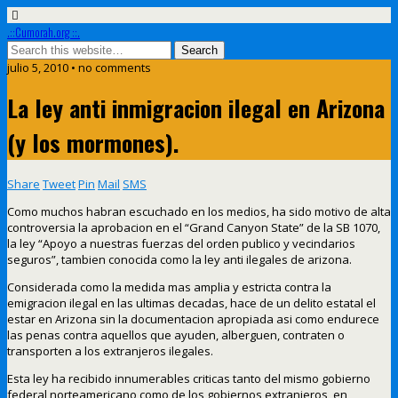
.::Cumorah.org ::.
julio 5, 2010 • no comments
La ley anti inmigracion ilegal en Arizona
(y los mormones).
Share
Tweet
Pin
Mail
SMS
Como muchos habran escuchado en los medios, ha sido motivo de alta
controversia la aprobacion en el “Grand Canyon State” de la SB 1070,
la ley “Apoyo a nuestras fuerzas del orden publico y vecindarios
seguros”, tambien conocida como la ley anti ilegales de arizona.
Considerada como la medida mas amplia y estricta contra la
emigracion ilegal en las ultimas decadas, hace de un delito estatal el
estar en Arizona sin la documentacion apropiada asi como endurece
las penas contra aquellos que ayuden, alberguen, contraten o
transporten a los extranjeros ilegales.
Esta ley ha recibido innumerables criticas tanto del mismo gobierno
federal norteamericano como de los gobiernos extranjeros, en