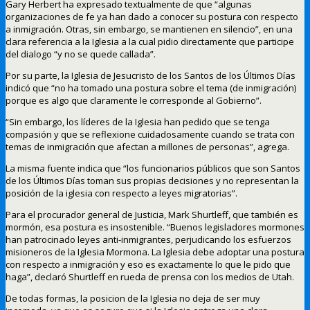
Gary Herbert ha expresado textualmente de que “algunas
organizaciones de fe ya han dado a conocer su postura con respecto
a inmigración. Otras, sin embargo, se mantienen en silencio”, en una
clara referencia a la Iglesia a la cual pidio directamente que participe
del dialogo “y no se quede callada”.
Por su parte, la Iglesia de Jesucristo de los Santos de los Últimos Días
indicó que “no ha tomado una postura sobre el tema (de inmigración)
porque es algo que claramente le corresponde al Gobierno”.
“Sin embargo, los líderes de la Iglesia han pedido que se tenga
compasión y que se reflexione cuidadosamente cuando se trata con
temas de inmigración que afectan a millones de personas”, agrega.
La misma fuente indica que “los funcionarios públicos que son Santos
de los Últimos Días toman sus propias decisiones y no representan la
posición de la iglesia con respecto a leyes migratorias”.
Para el procurador general de Justicia, Mark Shurtleff, que también es
mormón, esa postura es insostenible. “Buenos legisladores mormones
han patrocinado leyes anti-inmigrantes, perjudicando los esfuerzos
misioneros de la Iglesia Mormona. La Iglesia debe adoptar una postura
con respecto a inmigración y eso es exactamente lo que le pido que
haga”, declaró Shurtleff en rueda de prensa con los medios de Utah.
De todas formas, la posicion de la Iglesia no deja de ser muy