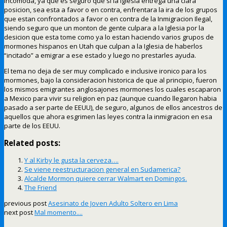
incomoda, ya que es seguro que si la Iglesia entrega una clara
posicion, sea esta a favor o en contra, enfrentara la ira de los grupos
que estan confrontados a favor o en contra de la Inmigracion Ilegal,
siendo seguro que un monton de gente culpara a la Iglesia por la
desicion que esta tome como ya lo estan haciendo varios grupos de
mormones hispanos en Utah que culpan a la Iglesia de haberlos
“incitado” a emigrar a ese estado y luego no prestarles ayuda.
El tema no deja de ser muy complicado e inclusive ironico para los
mormones, bajo la consideracion historica de que al principio, fueron
los mismos emigrantes anglosajones mormones los cuales escaparon
a Mexico para vivir su religion en paz (aunque cuando llegaron habia
pasado a ser parte de EEUU), de seguro, algunos de ellos ancestros de
aquellos que ahora esgrimen las leyes contra la inmigracion en esa
parte de los EEUU.
Related posts:
Y al Kirby le gusta la cerveza….
Se viene reestructuracion general en Sudamerica?
Alcalde Mormon quiere cerrar Walmart en Domingos.
The Friend
previous post
Asesinato de Joven Adulto Soltero en Lima
next post
Mal momento....