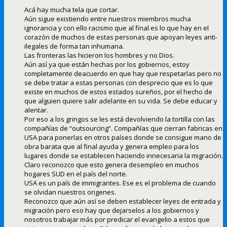
Acá hay mucha tela que cortar.
Aún sigue existiendo entre nuestros miembros mucha
ignorancia y con ello racismo que al final es lo que hay en el
corazón de muchos de estas personas que apoyan leyes anti-
ilegales de forma tan inhumana.
Las fronteras las hicieron los hombres y no Dios.
Aún así ya que están hechas por los gobiernos, estoy
completamente deacuerdo en que hay que respetarlas pero no
se debe tratar a estas personas con desprecio que es lo que
existe en muchos de estos estados sureños, por el hecho de
que alguien quiere salir adelante en su vida. Se debe educar y
alentar.
Por eso a los gringos se les está devolviendo la tortilla con las
compañías de “outsourcing”. Compañías que cierran fabricas en
USA para ponerlas en otros países donde se consigue mano de
obra barata que al final ayuda y genera empleo para los
lugares donde se establecen haciendo innecesaria la migración.
Claro reconozco que esto genera desempleo en muchos
hogares SUD en el país del norte.
USA es un país de immigrantes. Ese es el problema de cuando
se olvidan nuestros origenes.
Reconozco que aún así se deben establecer leyes de entrada y
migración pero eso hay que dejarselos a los gobiernos y
nosotros trabajar más por predicar el evangelio a estos que