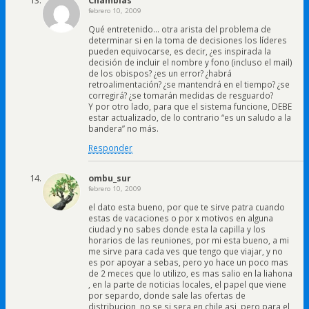
Chamblas
febrero 10, 2009
Qué entretenido… otra arista del problema de
determinar si en la toma de decisiones los líderes
pueden equivocarse, es decir, ¿es inspirada la
decisión de incluir el nombre y fono (incluso el mail)
de los obispos? ¿es un error? ¿habrá
retroalimentación? ¿se mantendrá en el tiempo? ¿se
corregirá? ¿se tomarán medidas de resguardo?
Y por otro lado, para que el sistema funcione, DEBE
estar actualizado, de lo contrario “es un saludo a la
bandera” no más.
Responder
ombu_sur
febrero 10, 2009
el dato esta bueno, por que te sirve patra cuando
estas de vacaciones o por x motivos en alguna
ciudad y no sabes donde esta la capilla y los
horarios de las reuniones, por mi esta bueno, a mi
me sirve para cada ves que tengo que viajar, y no
es por apoyar a sebas, pero yo hace un poco mas
de 2 meces que lo utilizo, es mas salio en la liahona
, en la parte de noticias locales, el papel que viene
por separdo, donde sale las ofertas de
distribucion, no se si sera en chile asi, pero para el