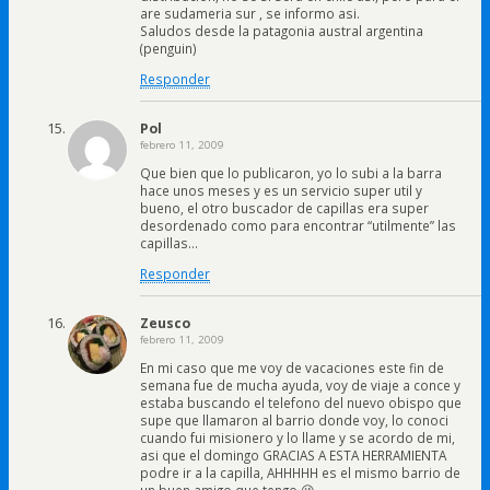
are sudameria sur , se informo asi.
Saludos desde la patagonia austral argentina
(penguin)
Responder
Pol
febrero 11, 2009
Que bien que lo publicaron, yo lo subi a la barra
hace unos meses y es un servicio super util y
bueno, el otro buscador de capillas era super
desordenado como para encontrar “utilmente” las
capillas…
Responder
Zeusco
febrero 11, 2009
En mi caso que me voy de vacaciones este fin de
semana fue de mucha ayuda, voy de viaje a conce y
estaba buscando el telefono del nuevo obispo que
supe que llamaron al barrio donde voy, lo conoci
cuando fui misionero y lo llame y se acordo de mi,
asi que el domingo GRACIAS A ESTA HERRAMIENTA
podre ir a la capilla, AHHHHH es el mismo barrio de