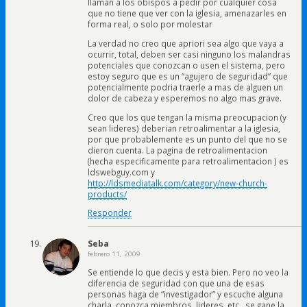
llaman a los obispos a pedir por cualquier cosa
que no tiene que ver con la iglesia, amenazarles en
forma real, o solo por molestar
La verdad no creo que apriori sea algo que vaya a
ocurrir, total, deben ser casi ninguno los malandras
potenciales que conozcan o usen el sistema, pero
estoy seguro que es un “agujero de seguridad” que
potencialmente podria traerle a mas de alguen un
dolor de cabeza y esperemos no algo mas grave.
Creo que los que tengan la misma preocupacion (y
sean lideres) deberian retroalimentar a la iglesia,
por que probablemente es un punto del que no se
dieron cuenta. La pagina de retroalimentacion
(hecha especificamente para retroalimentacion ) es
ldswebguy.com y
http://ldsmediatalk.com/category/new-church-
products/
Responder
Seba
febrero 11, 2009
Se entiende lo que decis y esta bien. Pero no veo la
diferencia de seguridad con que una de esas
personas haga de “investigador” y escuche alguna
charla, conozca miembros, lideres, etc.. se gane la