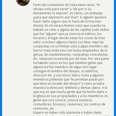
Parte del comentario de Seba tiene razon, “el
obispo esta para servir” y “de por si su
llamamiento lo expone”, es cierto, sin embargo
¿para que exponerlo aun mas?. Si alguien quisiera
hacer daño seguro que lo haria de forma mas
directa. En mi estaca hemos visto que cuando ha
habido un robo a alguna de las capillas todo indica
que fue “alguien” que ya conocia el edificio, los
horarios, el lugar donde estan los cosas de mas
valor, e incluso algunos hasta con llave. Aqui las
sospechas no se limitan solo a algun miembro del
barrio mala onda sino van hasta empleados de la
iglesia, de mantenimiento, compañias contratistas,
etc. situacion incomoda por de mas. Por otra parte
ha habido casos en los que tambien gente que
alguna vez fue miembro de algun otro lugar
consigue el nombre del obispo, su telefono,
direccion etc. y con estos datos visita a algunos
miembros pidiendo que “le permitan pasar por
que tiene un recado del obispo” y como prueba
muestra la direccion, telefono y demas datos. A lo
que voy es que mucha gente que ha hecho daño a
la Iglesia en sus propiedades y a los miembros es
gente que nos conoce, conoce nuestras
costumbres, horarios, reuniones, los centros de
reuniones, etc.
Espero no haber sido alarmista o haber dado