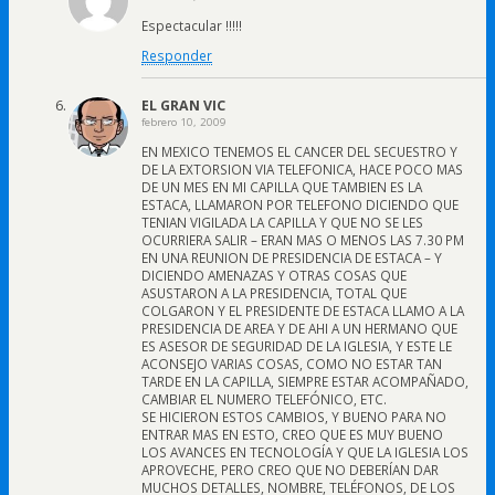
Espectacular !!!!!
Responder
EL GRAN VIC
febrero 10, 2009
EN MEXICO TENEMOS EL CANCER DEL SECUESTRO Y
DE LA EXTORSION VIA TELEFONICA, HACE POCO MAS
DE UN MES EN MI CAPILLA QUE TAMBIEN ES LA
ESTACA, LLAMARON POR TELEFONO DICIENDO QUE
TENIAN VIGILADA LA CAPILLA Y QUE NO SE LES
OCURRIERA SALIR – ERAN MAS O MENOS LAS 7.30 PM
EN UNA REUNION DE PRESIDENCIA DE ESTACA – Y
DICIENDO AMENAZAS Y OTRAS COSAS QUE
ASUSTARON A LA PRESIDENCIA, TOTAL QUE
COLGARON Y EL PRESIDENTE DE ESTACA LLAMO A LA
PRESIDENCIA DE AREA Y DE AHI A UN HERMANO QUE
ES ASESOR DE SEGURIDAD DE LA IGLESIA, Y ESTE LE
ACONSEJO VARIAS COSAS, COMO NO ESTAR TAN
TARDE EN LA CAPILLA, SIEMPRE ESTAR ACOMPAÑADO,
CAMBIAR EL NUMERO TELEFÓNICO, ETC.
SE HICIERON ESTOS CAMBIOS, Y BUENO PARA NO
ENTRAR MAS EN ESTO, CREO QUE ES MUY BUENO
LOS AVANCES EN TECNOLOGÍA Y QUE LA IGLESIA LOS
APROVECHE, PERO CREO QUE NO DEBERÍAN DAR
MUCHOS DETALLES, NOMBRE, TELÉFONOS, DE LOS