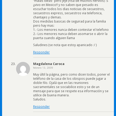
“malas ideas” pero jeje (risa de muchos nervios) :S
¡¡vivo en Mexico!! y no saben que pesado es
escuchar todos los dias noticias de secuestros,
secuestros express, secuestros via telefonica,
chantajes y demas.
Dos medidas basicas de seguirad para la familia
pero hay mas:
1.- Los menores nunca deben contestar el telefono
2.- Los menores nunca deben asomarse o abrir la
puerta cuando alguien llama
Saludines (se nota que estoy apanicado :/ )
Responder
Magdalena Caroca
febrero 13, 2009
Muy últil la página, pero como dicen todos, poner el
teléfono de la casa de los obispos puede jugar a
doble filo. Ojalá que en las reuniones
sacramentales se sociabilice esto y se de un
mensaje para que se respete esa información y se
utilice de buena manera.
Saludos.
Responder