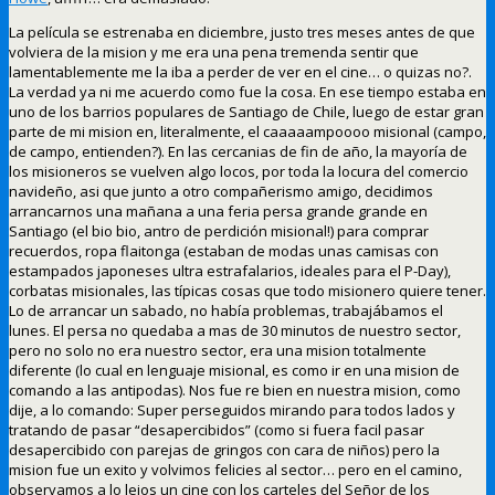
La película se estrenaba en diciembre, justo tres meses antes de que
volviera de la mision y me era una pena tremenda sentir que
lamentablemente me la iba a perder de ver en el cine… o quizas no?.
La verdad ya ni me acuerdo como fue la cosa. En ese tiempo estaba en
uno de los barrios populares de Santiago de Chile, luego de estar gran
parte de mi mision en, literalmente, el caaaaampoooo misional (campo,
de campo, entienden?). En las cercanias de fin de año, la mayoría de
los misioneros se vuelven algo locos, por toda la locura del comercio
navideño, asi que junto a otro compañerismo amigo, decidimos
arrancarnos una mañana a una feria persa grande grande en
Santiago (el bio bio, antro de perdición misional!) para comprar
recuerdos, ropa flaitonga (estaban de modas unas camisas con
estampados japoneses ultra estrafalarios, ideales para el P-Day),
corbatas misionales, las típicas cosas que todo misionero quiere tener.
Lo de arrancar un sabado, no había problemas, trabajábamos el
lunes. El persa no quedaba a mas de 30 minutos de nuestro sector,
pero no solo no era nuestro sector, era una mision totalmente
diferente (lo cual en lenguaje misional, es como ir en una mision de
comando a las antipodas). Nos fue re bien en nuestra mision, como
dije, a lo comando: Super perseguidos mirando para todos lados y
tratando de pasar “desapercibidos” (como si fuera facil pasar
desapercibido con parejas de gringos con cara de niños) pero la
mision fue un exito y volvimos felicies al sector… pero en el camino,
observamos a lo lejos un cine con los carteles del Señor de los