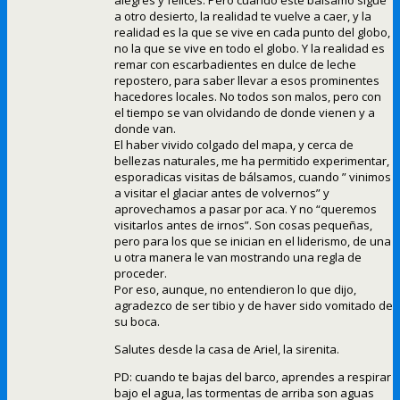
alegres y felices. Pero cuando este bálsamo sigue
a otro desierto, la realidad te vuelve a caer, y la
realidad es la que se vive en cada punto del globo,
no la que se vive en todo el globo. Y la realidad es
remar con escarbadientes en dulce de leche
repostero, para saber llevar a esos prominentes
hacedores locales. No todos son malos, pero con
el tiempo se van olvidando de donde vienen y a
donde van.
El haber vivido colgado del mapa, y cerca de
bellezas naturales, me ha permitido experimentar,
esporadicas visitas de bálsamos, cuando ” vinimos
a visitar el glaciar antes de volvernos” y
aprovechamos a pasar por aca. Y no “queremos
visitarlos antes de irnos”. Son cosas pequeñas,
pero para los que se inician en el liderismo, de una
u otra manera le van mostrando una regla de
proceder.
Por eso, aunque, no entendieron lo que dijo,
agradezco de ser tibio y de haver sido vomitado de
su boca.
Salutes desde la casa de Ariel, la sirenita.
PD: cuando te bajas del barco, aprendes a respirar
bajo el agua, las tormentas de arriba son aguas