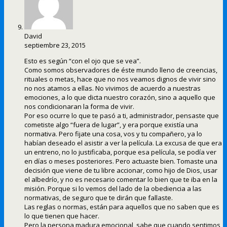
David
septiembre 23, 2015
Esto es según “con el ojo que se vea”.
Como somos observadores de éste mundo lleno de creencias,
rituales o metas, hace que no nos veamos dignos de vivir sino
no nos atamos a ellas. No vivimos de acuerdo a nuestras
emociones, a lo que dicta nuestro corazón, sino a aquello que
nos condicionaran la forma de vivir.
Por eso ocurre lo que te pasó a ti, administrador, pensaste que
cometiste algo “fuera de lugar”, y era porque existía una
normativa. Pero fijate una cosa, vos y tu compañero, ya lo
habían deseado el asistir a ver la película. La excusa de que era
un entreno, no lo justificaba, porque esa película, se podía ver
en días o meses posteriores. Pero actuaste bien. Tomaste una
decisión que viene de tu libre accionar, como hijo de Dios, usar
el albedrío, y no es necesario comentar lo bien que te iba en la
misión. Porque si lo vemos del lado de la obediencia a las
normativas, de seguro que te dirán que fallaste.
Las reglas o normas, están para aquellos que no saben que es
lo que tienen que hacer.
Pero la persona madura emocional, sabe que cuando sentimos