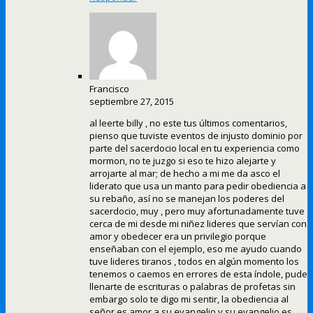
Francisco
septiembre 27, 2015
al leerte billy , no este tus últimos comentarios,
pienso que tuviste eventos de injusto dominio por
parte del sacerdocio local en tu experiencia como
mormon, no te juzgo si eso te hizo alejarte y
arrojarte al mar; de hecho a mi me da asco el
liderato que usa un manto para pedir obediencia a
su rebaño, así no se manejan los poderes del
sacerdocio, muy , pero muy afortunadamente tuve
cerca de mi desde mi niñez lideres que servían con
amor y obedecer era un privilegio porque
enseñaban con el ejemplo, eso me ayudo cuando
tuve lideres tiranos , todos en algún momento los
tenemos o caemos en errores de esta índole, pude
llenarte de escrituras o palabras de profetas sin
embargo solo te digo mi sentir, la obediencia al
señor es amor a su evangelio y su evangelio es