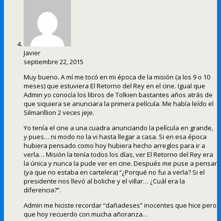
Javier
septiembre 22, 2015
Muy bueno. A mí me tocó en mi época de la misión (a los 9 o 10
meses) que estuviera El Retorno del Rey en el cine. Igual que
Admin yo conocía los libros de Tolkien bastantes años atrás de
que siquiera se anunciara la primera película. Me había leído el
Silmarillion 2 veces jeje.
Yo tenía el cine a una cuadra anunciando la película en grande,
y pues… ni modo no la vi hasta llegar a casa. Si en esa época
hubiera pensado como hoy hubiera hecho arreglos para ir a
verla… Misión la tenía todos los días, ver El Retorno del Rey era
la única y nunca la pude ver en cine. Después me puse a pensar
(ya que no estaba en cartelera) “¿Porqué no fui a verla? Si el
presidente nos llevó al boliche y el villar… ¿Cuál era la
diferencia?”.
Admin me hiciste recordar “dañadeses” inocentes que hice pero
que hoy recuerdo con mucha añoranza…