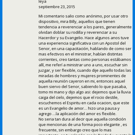
leya
septiembre 23, 2015
Mi comentario salio como anónimo, por usar otro
dispositivo, mira Billy, aquellos que tienen
tendencia a reverenciar a los pares, generalmente
olvidan doblar su rodilla y reverenciar a su
Hacerdor y su Evangelio. Hace algunos anos tuve
una experiencia significativa con un Apostol del
Senor, en una capacitación, hablando de como ser
mas efectivos en el ministrar, habían distintas
corrientes, creo tantas como personas estábamos
allí, me referí a ministrar uno a uno, escuchar sin
juzgar, y ser flexible, cuando dije aquello todas las
miradas de hombres y mujeres prominentes de
aquella reunión cayeron en mi, entonces aquel
buen siervo del Senor, sabiendo lo que pasaba,
tomo mi mano y dijo algo asi: dejemos que la lluvia
caiga del cielo, dejemos que el rocio destile,
escuchemos el Espiritu en cada ocacion, que este
es un Evangelio de amor… hizo una pausa y
agrego …la aplicación del amor es flexible.
No seria tan dura al decir que aquella condición
que mencionas de una forma poco elegante , es
frecuente, sin embargo creo que lo mas