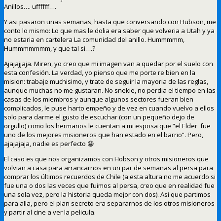
Anillos…. uffffff….
Y asi pasaron unas semanas, hasta que conversando con Hubson, me
conto lo mismo: Lo que mas le dolia era saber que volveria a Utah y ya
no estaria en cartelera La comunidad del anillo. Hummmmm,
Hummmmmmm, y que tal si….?
Ajajajjaja. Miren, yo creo que mi imagen van a quedar por el suelo con
esta confesión. La verdad, yo pienso que me porte re bien en la
mision: trabaje muchisimo, y trate de seguir la mayoria de las reglas,
aunque muchas no me gustaran. No snekie, no perdia el tiempo en las
casas de los miembros y aunque algunos sectores fueran bien
complicados, le puse harto empeño y de vez en cuando vuelvo a ellos
solo para darme el gusto de escuchar (con un pequeño dejo de
orgullo) como los hermanos le cuentan a mi esposa que “el Elder fue
uno de los mejores misioneros que han estado en el barrio”. Pero,
ajajajaja, nadie es perfecto 😀
El caso es que nos organizamos con Hobson y otros misioneros que
volvian a casa para arrancarnos en un par de semanas al persa para
comprar los últimos recuerdos de Chile (a esta altura no me acuerdo si
fue una o dos las veces que fuimos al persa, creo que en realidad fue
una sola vez, pero la historia queda mejor con dos). Asi que partimos
para alla, pero el plan secreto era separarnos de los otros misioneros
y partir al cine a ver la pelicula.