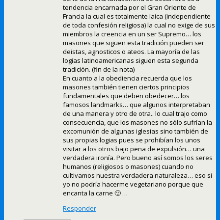
tendencia encarnada por el Gran Oriente de
Francia la cual es totalmente laica (independiente
de toda confesión religiosa) la cual no exige de sus
miembros la creencia en un ser Supremo… los
masones que siguen esta tradición pueden ser
deistas, agnosticos o ateos. La mayoría de las
logias latinoamericanas siguen esta segunda
tradición. (fin de la nota)
En cuanto a la obediencia recuerda que los
masones también tienen ciertos principios
fundamentales que deben obedecer… los
famosos landmarks… que algunos interpretaban
de una manera y otro de otra.. lo cual trajo como
consecuencia, que los masones no sólo sufrían la
excomunión de algunas iglesias sino también de
sus propias logias pues se prohibían los unos
visitar a los otros bajo pena de expulsión… una
verdadera ironía. Pero bueno así somos los seres
humanos (religiosos o masones) cuando no
cultivamos nuestra verdadera naturaleza… eso si
yo no podría hacerme vegetariano porque que
encanta la carne 🙂 …
Responder