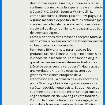
descubrirse espiritualmente, aunque se puedan
confirmar por medio de la experiencia o el intelecto
(véase D. y C. 93:30)” (Spencer W. Kimball, “La
verdad absoluta”, Liahona, julio de 1979, págs. 3-4.)
Algunos masones depositan su fe o confianza (por
si no les gusta la palabra) en la razón como único
medio valido de conocimiento y rechazan todo tipo
de creencia religiosa.
Como bien sabes otros masones aceptan tanto la
razón como la revelación como métodos validos en
su búsqueda de conocimiento.
Permiteme Billy una nota para nosotros los
profanos (así nos llaman a los que no hemos sido
iniciados en la masonería) La masonería al igual
que el cristianismo tiene diferentes tradiciones
(¿Cuál de estas sera la verdadera? ¿Había acaso
una verdadera?…), entre otras existen dos
grandes tradiciones europeas de la
Francmasonería. La primera de ellas encarnada
por la Gran Logia Unida de Inglaterra que es de
carácter decididamente deista. Es decir, exige de
sus miembros la creencia en un Ser Supremo (Las
Logia formada en Nauvoo seguía esta tradición).
Por otro lado desde hace más de un siglo, en el
seno de la Francmasonería se desarrolló otra