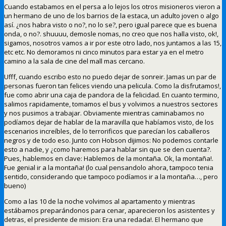
Cuando estabamos en el persa a lo lejos los otros misioneros vieron a
un hermano de uno de los barrios de la estaca, un adulto joven o algo
así. ¿nos habra visto o no?, no lo se?, pero igual parece que es buena
onda, o no?. shuuuu, demosle nomas, no creo que nos halla visto, ok!,
sigamos, nosotros vamos a ir por este otro lado, nos juntamos a las 15,
etc etc. No demoramos ni cinco minutos para estar ya en el metro
camino a la sala de cine del mall mas cercano.
Ufff, cuando escribo esto no puedo dejar de sonreir. Jamas un par de
personas fueron tan felices viendo una pelicula. Como la disfrutamos!,
fue como abrir una caja de pandora de la felicidad. En cuanto termino,
salimos rapidamente, tomamos el bus y volvimos a nuestros sectores
y nos pusimos a trabajar. Obviamente mientras caminabamos no
podíamos dejar de hablar de la maravilla que habíamos visto, de los
escenarios increíbles, de lo terrorificos que parecían los caballeros
negros y de todo eso. Junto con Hobson dijimos: No podemos contarle
esto a nadie, y ¿como haremos para hablar sin que se den cuenta?.
Pues, hablemos en clave: Hablemos de la montaña. Ok, la montaña!.
Fue genial ir a la montaña! (lo cual pensandolo ahora, tampoco tenia
sentido, considerando que tampoco podíamos ir a la montaña…, pero
bueno)
Como a las 10 de la noche volvimos al apartamento y mientras
estábamos preparándonos para cenar, aparecieron los asistentes y
detras, el presidente de mision: Era una redada!. El hermano que