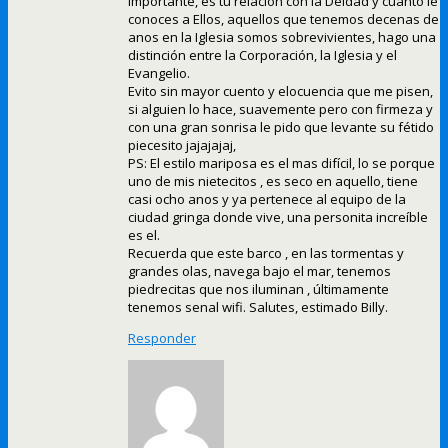
importante, es tu relación con la Deidad y cuanto le
conoces a Ellos, aquellos que tenemos decenas de
anos en la Iglesia somos sobrevivientes, hago una
distinción entre la Corporación, la Iglesia y el
Evangelio.
Evito sin mayor cuento y elocuencia que me pisen,
si alguien lo hace, suavemente pero con firmeza y
con una gran sonrisa le pido que levante su fétido
piecesito jajajajaj,
PS: El estilo mariposa es el mas difícil, lo se porque
uno de mis nietecitos , es seco en aquello, tiene
casi ocho anos y ya pertenece al equipo de la
ciudad gringa donde vive, una personita increíble
es el.
Recuerda que este barco , en las tormentas y
grandes olas, navega bajo el mar, tenemos
piedrecitas que nos iluminan , últimamente
tenemos senal wifi. Salutes, estimado Billy.
Responder