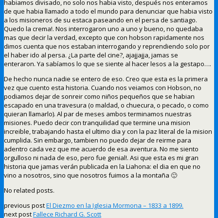
habiamos divisado, no solo nos habia visto, después nos enteramos
de que habia llamado a todo el mundo para denunciar que habia visto
a los misioneros de su estaca paseando en el persa de santiago.
Quedo la crema!. Nos interrogaron uno a uno y bueno, no quedaba
mas que decir la verdad, excepto que con hobson rapidamente nos
dimos cuenta que nos estaban interrogando y reprendiendo solo por
el haber ido al persa. ¿La parte del cine?, ajajjajja, jamas se
enteraron. Ya sabíamos lo que se siente al hacer lesos a la gestapo….
De hecho nunca nadie se entero de eso. Creo que esta es la primera
vez que cuento esta historia. Cuando nos veiamos con Hobson, no
podiamos dejar de sonreir como niños pequeños que se habian
escapado en una travesura (o maldad, o chuecura, o pecado, o como
quieran llamarlo). Al par de meses ambos terminamos nuestras
misiones. Puedo decir con tranquilidad que termine una mision
increible, trabajando hasta el ultimo dia y con la paz literal de la mision
cumplida. Sin embargo, tambien no puedo dejar de reirme para
adentro cada vez que me acuerdo de esa aventura. No me siento
orgulloso ni nada de eso, pero fue genial!. Asi que esta es mi gran
historia que jamas verán publicada en la Liahona: el dia en que no
vino a nosotros, sino que nosotros fuimos a la montaña 🙂
No related posts.
previous post
El Diezmo en la Iglesia Mormona – 1833 a 1899.
next post
Fallece Richard G. Scott