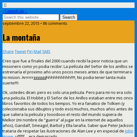
.::Cumorah.org ::.
septiembre 22, 2015 • 86 comments
La montaña
Share
Tweet
Pin
Mail
SMS
Creo que fue a finales del 2000 cuando recibí la peor noticia que un
misionero como yo podia recibir: La película del Señor de los anillos se
estrenaría el proximo año unos pocos meses antes de que terminara
mi mision. Arrrrrrgggggghhhhhhhhhh!!!!!, No podia tener tanta mala
suerte!!!!.
Ok, ustedes diran: pero es solo una pelicula. Pero para mi no era solo
una pelicula. El Hobbit y El Señor de los Anillos estaban entre mis cinco
libros favoritos de todos los tiempos. Yo era fanatico de Tolkien (y
coleccionaba sus dibujitos y todo eso) muchos, muchos años antes de
que saliera la pelicula y tooodooo el resto del mundo supiera de
Melkor (mi nombre de “guerra” al jugar en la internet de aquellos
años), Gandalf, Smeagol, Barbol y Ella laraña. Saber que Peter Jackson
trataria de respetar las ilustraciones de Alan Lee y en especial de
John
Howe
, ufffff… era demasiado.