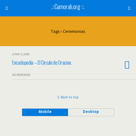
.::Cumorah.org ::.
Tags › Ceremonias
JUNIO 3, 2009
Encyclopedia – El Circulo de Oracion.
NO RESPONSES
Back to top
Mobile
Desktop