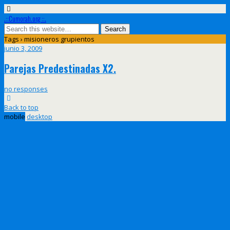
.::Cumorah.org ::.
Tags › misioneros grupientos
junio 3, 2009
Parejas Predestinadas X2.
no responses
Back to top
mobile
desktop