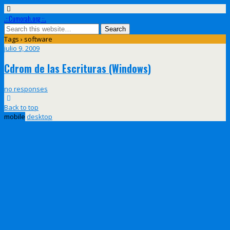
.::Cumorah.org ::.
Tags › software
julio 9, 2009
Cdrom de las Escrituras (Windows)
no responses
Back to top
mobile
desktop