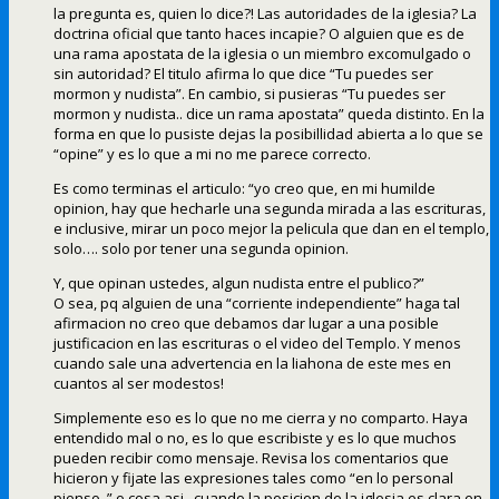
la pregunta es, quien lo dice?! Las autoridades de la iglesia? La
doctrina oficial que tanto haces incapie? O alguien que es de
una rama apostata de la iglesia o un miembro excomulgado o
sin autoridad? El titulo afirma lo que dice “Tu puedes ser
mormon y nudista”. En cambio, si pusieras “Tu puedes ser
mormon y nudista.. dice un rama apostata” queda distinto. En la
forma en que lo pusiste dejas la posibillidad abierta a lo que se
“opine” y es lo que a mi no me parece correcto.
Es como terminas el articulo: “yo creo que, en mi humilde
opinion, hay que hecharle una segunda mirada a las escrituras,
e inclusive, mirar un poco mejor la pelicula que dan en el templo,
solo…. solo por tener una segunda opinion.
Y, que opinan ustedes, algun nudista entre el publico?”
O sea, pq alguien de una “corriente independiente” haga tal
afirmacion no creo que debamos dar lugar a una posible
justificacion en las escrituras o el video del Templo. Y menos
cuando sale una advertencia en la liahona de este mes en
cuantos al ser modestos!
Simplemente eso es lo que no me cierra y no comparto. Haya
entendido mal o no, es lo que escribiste y es lo que muchos
pueden recibir como mensaje. Revisa los comentarios que
hicieron y fijate las expresiones tales como “en lo personal
pienso..” o cosa asi.. cuando la posicion de la iglesia es clara en