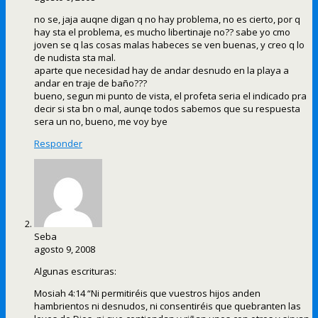
no se, jaja auqne digan q no hay problema, no es cierto, por q
hay sta el problema, es mucho libertinaje no?? sabe yo cmo
joven se q las cosas malas habeces se ven buenas, y creo q lo
de nudista sta mal.
aparte que necesidad hay de andar desnudo en la playa a
andar en traje de baño???
bueno, segun mi punto de vista, el profeta seria el indicado pra
decir si sta bn o mal, aunqe todos sabemos que su respuesta
sera un no, bueno, me voy bye
Responder
Seba
agosto 9, 2008
Algunas escrituras:
Mosiah 4:14 “Ni permitiréis que vuestros hijos anden
hambrientos ni desnudos, ni consentiréis que quebranten las