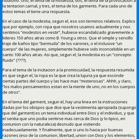
nudismo. Uno, el tema de la modestia, dos, el tema de la provocacion a
la tentacion carnal, y tres, el tema de los garments. Para cada uno de
estos temas el tiene una respuesta.
En el caso de la modestia, segun el, eso son terminos relativos. Explico
que por ejemplo, con ropa que nosotros usamos actualmente y nos
sentimos “modestos en vestir”, hubiese escandalizado gravemente a
lideres 150 años atras como B. Young u otros. Que el simple y sencillo
traje de baños tipo “bermuda” de los varones, o el inclusive “un
cuerpo” de las mujeres, simplemente hubiese sido inconcebible en un
santo 100 años atras. Asi que, segun el, la modestia es un “concepto
fluido” (????).
Para el tema de la incitacion a la promiscuidad, la respuesta resumida
es que segun el, la ropa es la que crea la lujuria ya que esconde
ciertas partes del cuerpo y las hace mas “misteriosas”. Ahhh, y claro,
“los malos pensamientos estan en la mente de uno, no en los cuerpos
de otros”.
En el tema del garment, segun el, hay una linea en la instrucciones
dadas por los obispos que dice que la vestimenta apropiada (supongo
que del garment) es un tema individual entre Dios y el individuo, y que
el sentia que uno podia sentirse mas cerca de Dios (y lo tipico, en
comunion con la naturaleza) desnudo que vistiendo
inadecuadamente. Y finalmente, que si uno lo hacia por buenas
razones (eso de la comunion, libertad, union con Dios y los elementos,