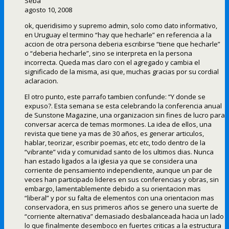
Seba
agosto 10, 2008
ok, queridisimo y supremo admin, solo como dato informativo,
en Uruguay el termino “hay que hecharle” en referencia a la
accion de otra persona deberia escribirse “tiene que hecharle”
o “deberia hecharle”, sino se interpreta en la persona
incorrecta. Queda mas claro con el agregado y cambia el
significado de la misma, asi que, muchas gracias por su cordial
aclaracion.
El otro punto, este parrafo tambien confunde: “Y donde se
expuso?. Esta semana se esta celebrando la conferencia anual
de Sunstone Magazine, una organizacion sin fines de lucro para
conversar acerca de temas mormones. La idea de ellos, una
revista que tiene ya mas de 30 años, es generar articulos,
hablar, teorizar, escribir poemas, etc etc, todo dentro de la
“vibrante” vida y comunidad santo de los ultimos dias. Nunca
han estado ligados a la iglesia ya que se considera una
corriente de pensamiento independiente, aunque un par de
veces han participado lideres en sus conferencias y obras, sin
embargo, lamentablemente debido a su orientacion mas
“liberal” y por su falta de elementos con una orientacion mas
conservadora, en sus primeros años se genero una suerte de
“corriente alternativa” demasiado desbalanceada hacia un lado
lo que finalmente desemboco en fuertes criticas a la estructura