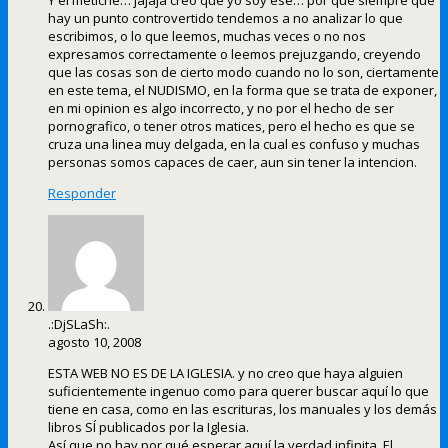
Y el metiche… jajaja creo que yo soy ese… por que siempre que
hay un punto controvertido tendemos a no analizar lo que
escribimos, o lo que leemos, muchas veces o no nos
expresamos correctamente o leemos prejuzgando, creyendo
que las cosas son de cierto modo cuando no lo son, ciertamente
en este tema, el NUDISMO, en la forma que se trata de exponer,
en mi opinion es algo incorrecto, y no por el hecho de ser
pornografico, o tener otros matices, pero el hecho es que se
cruza una linea muy delgada, en la cual es confuso y muchas
personas somos capaces de caer, aun sin tener la intencion.
Responder
.:DjSLaSh:.
agosto 10, 2008
ESTA WEB NO ES DE LA IGLESIA. y no creo que haya alguien
suficientemente ingenuo como para querer buscar aquí lo que
tiene en casa, como en las escrituras, los manuales y los demás
libros SÍ publicados por la Iglesia.
Así que no hay por qué esperar aquí la verdad infinita. El