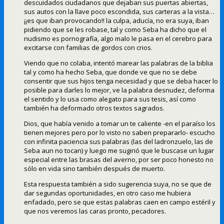
descuidados ciudadanos que dejaban sus puertas abiertas,
sus autos con la llave poco escondida, sus carteras a la vista…
¡¡es que iban provocando!! la culpa, aducía, no era suya, iban
pidiendo que se les robase, tal y como Seba ha dicho que el
nudismo es pornografía, algo malo le pasa en el cerebro para
excitarse con familias de gordos con crios.
Viendo que no colaba, intentó marear las palabras de la biblia
tal y como ha hecho Seba, que donde ve que no se debe
consentir que sus hijos tenga necesidad y que se deba hacer lo
posible para darles lo mejor, ve la palabra desnudez, deforma
el sentido y lo usa como alegato para sus tesis, así como
también ha deformado otros textos sagrados.
Dios, que había venido a tomar un te caliente -en el paraíso los
tienen mejores pero por lo visto no saben prepararlo- escucho
con infinita paciencia sus palabras (las del ladronzuelo, las de
Seba aun no tocan) y luego me sugirió que le buscase un lugar
especial entre las brasas del averno, por ser poco honesto no
sólo en vida sino también después de muerto.
Esta respuesta también a sido sugerencia suya, no se que de
dar segundas oportunidades, en otro caso me hubiera
enfadado, pero se que estas palabras caen en campo estéril y
que nos veremos las caras pronto, pecadores.