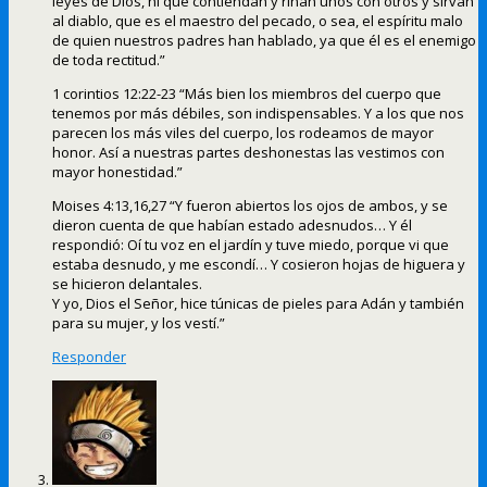
leyes de Dios, ni que contiendan y riñan unos con otros y sirvan
al diablo, que es el maestro del pecado, o sea, el espíritu malo
de quien nuestros padres han hablado, ya que él es el enemigo
de toda rectitud.”
1 corintios 12:22-23 “Más bien los miembros del cuerpo que
tenemos por más débiles, son indispensables. Y a los que nos
parecen los más viles del cuerpo, los rodeamos de mayor
honor. Así a nuestras partes deshonestas las vestimos con
mayor honestidad.”
Moises 4:13,16,27 “Y fueron abiertos los ojos de ambos, y se
dieron cuenta de que habían estado adesnudos… Y él
respondió: Oí tu voz en el jardín y tuve miedo, porque vi que
estaba desnudo, y me escondí… Y cosieron hojas de higuera y
se hicieron delantales.
Y yo, Dios el Señor, hice túnicas de pieles para Adán y también
para su mujer, y los vestí.”
Responder