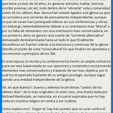
que tiene ya mas de 30 años, es generar articulos, hablar, teorizar,
escribir poemas, etc etc, todo dentro de la “vibrante” vida y comunidad
santo de los ultimos dias. Nunca han estado ligados a la iglesia ya que
se considera una corriente de pensamiento independiente, aunque
un par de veces han participado lideres en sus conferencias y obras,
sin embargo, lamentablemente debido a su orientacion mas “liberal” y
por su falta de elementos con una orientacion mas conservadora, en
sus primeros años se genero una suerte de “corriente alternativa”
demasiado desbalanceada hacia un lado lo que finalmente
desemboco en fuertes criticas a la estructura y creencias de la iglesia
(desde un punto de vista “sociocultural”) lo que finalizo en apostasia y
excomunion a principios de los 90s.
En esta epoca, la revista y la conferencia ha hecho un amplio esfuerzo
para ser mas balanceada en sus opiniones y contenidos incorporando
elementos mas conservadores y tratando de ser mas objetiva, por lo
cual ha recuperado bastante de su antiguo prestigio, aunque sigue
siendo una entidad independiente de la Iglesia.
Ok, en que ibamos?, bueno y ademas tocan temas “santos de los
ultimos dias”, de lo mas originales. En este caso, una charla dada por
Michael Martindale, un naturista, en el cual el explicaba que no hay
nada en nuestra religion en contra a ser nudista.
Como explica eso?. Segun el, hay tres puntos que se usan contra el