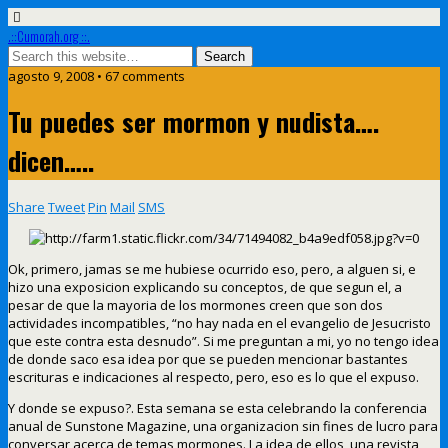
.::Cumorah.org ::.
agosto 9, 2008 • 67 comments
Tu puedes ser mormon y nudista….
dicen…..
Share
Tweet
Pin
Mail
SMS
Ok, primero, jamas se me hubiese ocurrido eso, pero, a alguen si, e
hizo una exposicion explicando su conceptos, de que segun el, a
pesar de que la mayoria de los mormones creen que son dos
actividades incompatibles, “no hay nada en el evangelio de Jesucristo
que este contra esta desnudo”. Si me preguntan a mi, yo no tengo idea
de donde saco esa idea por que se pueden mencionar bastantes
escrituras e indicaciones al respecto, pero, eso es lo que el expuso.
Y donde se expuso?. Esta semana se esta celebrando la conferencia
anual de Sunstone Magazine, una organizacion sin fines de lucro para
conversar acerca de temas mormones. La idea de ellos, una revista