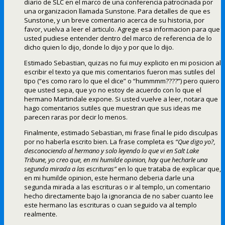
diario de SLC en el marco de una conferencia patrocinada por
una organizacion llamada Sunstone. Para detalles de que es
Sunstone, y un breve comentario acerca de su historia, por
favor, vuelva a leer el articulo. Agrege esa informacion para que
usted pudiese entender dentro del marco de referencia de lo
dicho quien lo dijo, donde lo dijo y por que lo dijo.
Estimado Sebastian, quizas no fui muy explicito en mi posicion al
escribir el texto ya que mis comentarios fueron mas sutiles del
tipo (“es como raro lo que el dice” o “hummmm????”) pero quiero
que usted sepa, que yo no estoy de acuerdo con lo que el
hermano Martindale expone. Si usted vuelve a leer, notara que
hago comentarios sutiles que muestran que sus ideas me
parecen raras por decir lo menos.
Finalmente, estimado Sebastian, mi frase final le pido disculpas
por no haberla escrito bien. La frase completa es
“Que digo yo?,
desconociendo al hermano y solo leyendo lo que vi en Salt Lake
Tribune, yo creo que, en mi humilde opinion, hay que hecharle una
segunda mirada a las escrituras”
en lo que trataba de explicar que,
en mi humilde opinion, este hermano deberia darle una
segunda mirada a las escrituras o ir al templo, un comentario
hecho directamente bajo la ignorancia de no saber cuanto lee
este hermano las escrituras o cuan seguido va al templo
realmente.