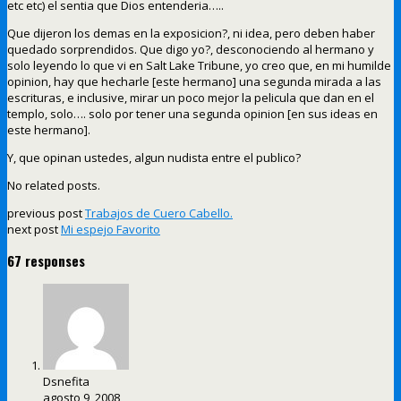
etc etc) el sentia que Dios entenderia…..
Que dijeron los demas en la exposicion?, ni idea, pero deben haber
quedado sorprendidos. Que digo yo?, desconociendo al hermano y
solo leyendo lo que vi en Salt Lake Tribune, yo creo que, en mi humilde
opinion, hay que hecharle [este hermano] una segunda mirada a las
escrituras, e inclusive, mirar un poco mejor la pelicula que dan en el
templo, solo…. solo por tener una segunda opinion [en sus ideas en
este hermano].
Y, que opinan ustedes, algun nudista entre el publico?
No related posts.
previous post
Trabajos de Cuero Cabello.
next post
Mi espejo Favorito
67 responses
Dsnefita
agosto 9, 2008