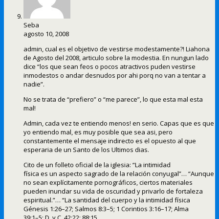
Seba
agosto 10, 2008
admin, cual es el objetivo de vestirse modestamente?! Liahona
de Agosto del 2008, articulo sobre la modestia. En nungun lado
dice “los que sean feos o pocos atractivos puden vestirse
inmodestos o andar desnudos por ahi porq no van a tentar a
nadie”.
No se trata de “prefiero” o “me parece”, lo que esta mal esta
mal!
Admin, cada vez te entiendo menos! en serio. Capas que es que
yo entiendo mal, es muy posible que sea asi, pero
constantemente el mensaje indirecto es el opuesto al que
esperaria de un Santo de los Ultimos dias.
Cito de un folleto oficial de la iglesia: “La intimidad
física es un aspecto sagrado de la relación conyugal”… “Aunque
no sean explícitamente pornográficos, ciertos materiales
pueden inundar su vida de oscuridad y privarlo de fortaleza
espiritual.”… “La santidad del cuerpo y la intimidad física
Génesis 1:26–27; Salmos 8:3–5; 1 Corintios 3:16–17; Alma
39:1–5; D. y C. 42:22; 88:15.