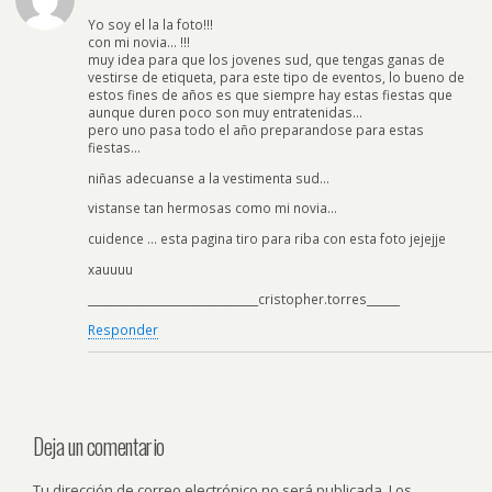
Yo soy el la la foto!!!
con mi novia… !!!
muy idea para que los jovenes sud, que tengas ganas de
vestirse de etiqueta, para este tipo de eventos, lo bueno de
estos fines de años es que siempre hay estas fiestas que
aunque duren poco son muy entratenidas…
pero uno pasa todo el año preparandose para estas
fiestas…
niñas adecuanse a la vestimenta sud…
vistanse tan hermosas como mi novia…
cuidence … esta pagina tiro para riba con esta foto jejejje
xauuuu
_______________________________cristopher.torres______
Responder
Deja un comentario
Tu dirección de correo electrónico no será publicada.
Los