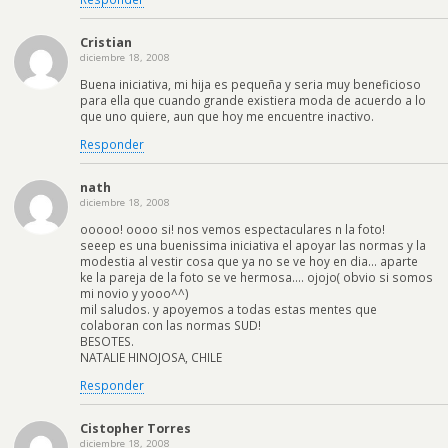
Cristian
diciembre 18, 2008
Buena iniciativa, mi hija es pequeña y seria muy beneficioso
para ella que cuando grande existiera moda de acuerdo a lo
que uno quiere, aun que hoy me encuentre inactivo.
Responder
nath
diciembre 18, 2008
ooooo! oooo si! nos vemos espectaculares n la foto!
seeep es una buenissima iniciativa el apoyar las normas y la
modestia al vestir cosa que ya no se ve hoy en dia… aparte
ke la pareja de la foto se ve hermosa…. ojojo( obvio si somos
mi novio y yooo^^)
mil saludos. y apoyemos a todas estas mentes que
colaboran con las normas SUD!
BESOTES.
NATALIE HINOJOSA, CHILE
Responder
Cistopher Torres
diciembre 18, 2008