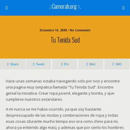
.::Cumorah.org ::.
Diciembre 16, 2008 • No Comments
Tu Tenida Sud
Share
Tweet
Pin
Mail
SMS
Hace unas semanas estaba navegando solo por ocio y encontre
una pagina muy simpatica llamada “Tu Tenida Sud”. Encontre
genial la iniciativa: Crear ropa juvenil, elegante y bonita, y que
cumpliese nuestros estandares.
A mi nunca se me habia ocurrido, ya que soy bastante
despreocupado de las modas y combinaciones de ropa y todas
esas cosas (durante mucho tiempo eso era como chino para mi,
ahora ya entiendo algo mas), y ademas que por cierto los hombres