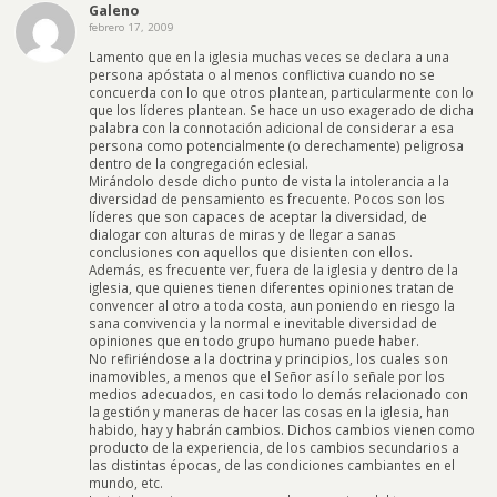
Galeno
febrero 17, 2009
Lamento que en la iglesia muchas veces se declara a una
persona apóstata o al menos conflictiva cuando no se
concuerda con lo que otros plantean, particularmente con lo
que los líderes plantean. Se hace un uso exagerado de dicha
palabra con la connotación adicional de considerar a esa
persona como potencialmente (o derechamente) peligrosa
dentro de la congregación eclesial.
Mirándolo desde dicho punto de vista la intolerancia a la
diversidad de pensamiento es frecuente. Pocos son los
líderes que son capaces de aceptar la diversidad, de
dialogar con alturas de miras y de llegar a sanas
conclusiones con aquellos que disienten con ellos.
Además, es frecuente ver, fuera de la iglesia y dentro de la
iglesia, que quienes tienen diferentes opiniones tratan de
convencer al otro a toda costa, aun poniendo en riesgo la
sana convivencia y la normal e inevitable diversidad de
opiniones que en todo grupo humano puede haber.
No refiriéndose a la doctrina y principios, los cuales son
inamovibles, a menos que el Señor así lo señale por los
medios adecuados, en casi todo lo demás relacionado con
la gestión y maneras de hacer las cosas en la iglesia, han
habido, hay y habrán cambios. Dichos cambios vienen como
producto de la experiencia, de los cambios secundarios a
las distintas épocas, de las condiciones cambiantes en el
mundo, etc.