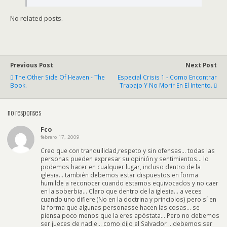
No related posts.
Previous Post
Next Post
The Other Side Of Heaven - The
Especial Crisis 1 - Como Encontrar
Book.
Trabajo Y No Morir En El Intento.
no responses
Fco
febrero 17, 2009
Creo que con tranquilidad,respeto y sin ofensas… todas las
personas pueden expresar su opinión y sentimientos… lo
podemos hacer en cualquier lugar, incluso dentro de la
iglesia… también debemos estar dispuestos en forma
humilde a reconocer cuando estamos equivocados y no caer
en la soberbia… Claro que dentro de la iglesia… a veces
cuando uno difiere (No en la doctrina y principios) pero sí en
la forma que algunas personasse hacen las cosas… se
piensa poco menos que la eres apóstata… Pero no debemos
ser jueces de nadie… como dijo el Salvador …debemos ser