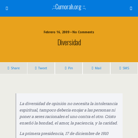
.::Cumorah.org ::.
Febrero 16, 2009 • No Comments
Diversidad
Share
Tweet
Pin
Mail
SMS
La diversidad de opinión no necesita la intolerancia
espiritual, tampoco debería enojar a las personas ni
poner a seres racionales el uno contra el otro. Cristo
enseñó la bondad, el amor, la paciencia, y la caridad.
La primera presidencia, 17 de diciembre de 1910