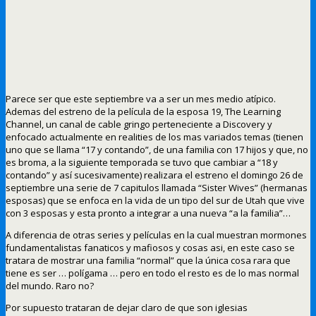
Parece ser que este septiembre va a ser un mes medio atípico.
Ademas del estreno de la película de la esposa 19, The Learning
Channel, un canal de cable gringo perteneciente a Discovery y
enfocado actualmente en realities de los mas variados temas (tienen
uno que se llama “17 y contando”, de una familia con 17 hijos y que, no
es broma, a la siguiente temporada se tuvo que cambiar a “18 y
contando” y así sucesivamente) realizara el estreno el domingo 26 de
septiembre una serie de 7 capitulos llamada “Sister Wives” (hermanas
esposas) que se enfoca en la vida de un tipo del sur de Utah que vive
con 3 esposas y esta pronto a integrar a una nueva “a la familia”…
A diferencia de otras series y películas en la cual muestran mormones
fundamentalistas fanaticos y mafiosos y cosas asi, en este caso se
tratara de mostrar una familia “normal” que la única cosa rara que
tiene es ser … polígama … pero en todo el resto es de lo mas normal
del mundo. Raro no?
Por supuesto trataran de dejar claro de que son iglesias