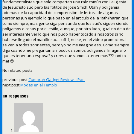
fundamentalistas que solo comparten una raíz común con La Iglesia
de Jesucristo sud pero las fotitos de Jose Smith, Utah y poligamia,
ademas de la capacidad de comprensión de lectura de algunas
personas (un ejemplo lo que paso en el articulo de la 19th) haran que
como siempre, mas gente siga pensando que los sud’s siguen siendo
polígamos o cosas por el estilo, aunque, por otro lado, igual no deja de
ser interesante ver lo que nos pudo haber tocado a nosotros si no
hubiese llegado el manifiesto…. uffff, no se, en el video promocional
se ven a todos sonrientes, pero yo no me imagino eso. Como siempre
digo cuando me preguntan si nosotros somos poligamos: Imagina lo
que es tener una esposa? y crees que vamos a tener mas???, not to
me! 😉
No related posts.
previous post
Cumorah Gadget Review - iPad
next post
Modas en el Templo
no responses