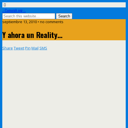
.::Cumorah.org ::.
septiembre 13, 2010 • no comments
Y ahora un Reality…
Share
Tweet
Pin
Mail
SMS