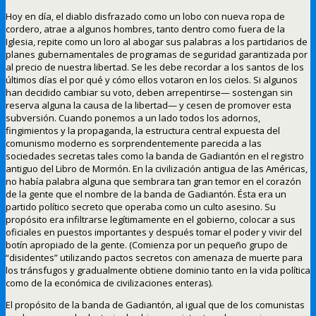
Hoy en día, el diablo disfrazado como un lobo con nueva ropa de
cordero, atrae a algunos hombres, tanto dentro como fuera de la
Iglesia, repite como un loro al abogar sus palabras a los partidarios de
planes gubernamentales de programas de seguridad garantizada por
al precio de nuestra libertad. Se les debe recordar a los santos de los
últimos días el por qué y cómo ellos votaron en los cielos. Si algunos
han decidido cambiar su voto, deben arrepentirse— sostengan sin
reserva alguna la causa de la libertad— y cesen de promover esta
subversión. Cuando ponemos a un lado todos los adornos,
fingimientos y la propaganda, la estructura central expuesta del
comunismo moderno es sorprendentemente parecida a las
sociedades secretas tales como la banda de Gadiantón en el registro
antiguo del Libro de Mormón. En la civilización antigua de las Américas,
no había palabra alguna que sembrara tan gran temor en el corazón
de la gente que el nombre de la banda de Gadiantón. Ésta era un
partido político secreto que operaba como un culto asesino. Su
propósito era infiltrarse legítimamente en el gobierno, colocar a sus
oficiales en puestos importantes y después tomar el poder y vivir del
botín apropiado de la gente. (Comienza por un pequeño grupo de
“disidentes” utilizando pactos secretos con amenaza de muerte para
los tránsfugos y gradualmente obtiene dominio tanto en la vida política
como de la económica de civilizaciones enteras).
El propósito de la banda de Gadiantón, al igual que de los comunistas