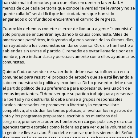
han sido mal informados para que ellos encuentren la verdad. A
menos de que cada persona que conoce la verdad “se levante y no se
quede callado” será difícil que los ciudadanos que han sido
engañados o confundidos encuentren el camino de regreso.
Cuarto: No debemos cometer el error de llamar a a gente “comunista”
sólo porque se encuentran ayudando la causa comunista. Miles de
americanos patrióticos, incluyendo algunos santos de los últimos días,
han ayudado a los comunistas sin darse cuenta. Otros lo han hecho a
sabiendas sin unirse al partido. El remedio es evitar llamarlos por ese
nombre, pero indicar clara y persuasivamente como ellos ayudan a los
comunistas.
Quinto: Cada poseedor de sacerdocio debe usar su influencia en la
comunidad para resistir el proceso de erosión que se está llevando a
cabo en nuestra vida política y económica. Dicho poseedor debe usar
el partido político de su preferencia para expresar su evaluación de
temas importantes. Él debe ver que su partido trabaje para preservar
la libertad y no destruirla. Él debe unirse a grupos responsables
locales interesados en promover la libertad y la empresa libre
competitiva, al estudiar los temas políticos, al evaluar los registros de
voto y los programas propuestos, escribir a los miembros del
congreso, promover a buenos hombres en cargos públicos y escrutar
agencias tanto estatales como federales para ver que la voluntad de
la gente se lleve a cabo. Él no debe esperar que los siervos del Señor
den instrucción en cada detalle una vez que ellos hayan anunciado la