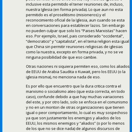
inclusive esta permitido el tener reuniones de, incluso,
nuestra Iglesia (en forma privada). Lo que aun no esta
permitido es el proselitismo (misioneros) y el
reconocimiento oficial de la Iglesia, aun cuando se esta
en conversaciones para establecer lazos. Sin embargo
no pueden culpar que solo los “Paises Marxistas” hacen
eso. Por ejemplo, Israel, pais considerado “occidental”,
“democratico” y “capitalista”, en el tema religion esta igual
que China sin permitir reuniones religiosas de iglesias
como la nuestra, excepto en forma privada, y no se ve
ninguna posibilidad de que eso cambie.
Otras naciones ni siquiera permiten eso, como los aliados
de EEUU de Arabia Saudita o Kuwait, pero los EEUU (o la
iglesia misma), no menciona nada de eso.
Es por ello que encuentro que la dura critica contra el
marxismo o socialismo ateo (que esta correcta, en todo
caso), confunde debido a que hay muchas variaciones
del este, y por otro lado, solo se enfoca en el comunismo
y no en un monton de otras organizaciones que tienen
igual o peor comportamiento, lo cual es muy sospechoso
ya que son justamente los enemigos y aliados de los
EEUU, los mismos enemigos y “aliados” (o por lo menos
de los que no se dice nada) de algunos discursos de