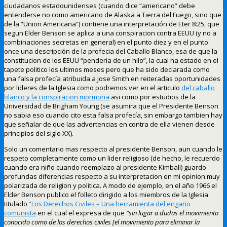
ciudadanos estadounidenses (cuando dice “americano” debe
entenderse no como americano de Alaska a Tierra del Fuego, sino que
de la “Union Americana”) contiene una interpretación de Eter 8:25, que
segun Elder Benson se aplica a una conspiracion contra EEUU (y no a
combinaciones secretas en general) en el punto diez y en el punto
once una descripción de la profecia del Caballo Blanco, esa de que la
constitucion de los EEUU “penderia de un hilo”, la cual ha estado en el
tapete politico los ultimos meses pero que ha sido declarada como
una falsa profecía atribuida a Jose Smith en reiteradas oportunidades
por lideres de la Iglesia como podremos ver en el articulo
del caballo
blanco y la conspiracion mormona
asi como por estudios de la
Universidad de Brigham Young (se asumira que el Presidente Benson
no sabia eso cuando cito esta falsa profecía, sin embargo tambien hay
que señalar de que las advertencias en contra de ella vienen desde
principios del siglo XX).
Solo un comentario mas respecto al presidente Benson, aun cuando le
respeto completamente como un lider religioso (de hecho, le recuerdo
cuando era niño cuando reemplazo al presidente Kimball) guardo
profundas diferencias respecto a su interpretacion en mi opinion muy
polarizada de religion y politica. A modo de ejemplo, en el año 1966 el
Elder Benson publico el folleto dirigido a los miembros de la Iglesia
titulado
“Los Derechos Civiles – Una herramienta del engaño
comunista
en el cual el expresa de que
“sin lugar a dudas el movimiento
conocido como de los derechos civiles [el movimiento para eliminar la