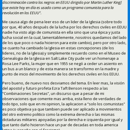
discriminación contra los negros en EEUU dirigido por Martin Luther King]
que existe hoy en día es usado como un programa comunista para la
revolución en los EEUU”.
Me causa algo de pena leer eso de un lider de la Iglesia (sobre todo
por que, 40 años después de la lucha por los derechos civiles en EEUU
nadie ha visto algo de comunista en ella sino que una épica y justa
lucha social en la cual, lamentablemente, nosotros quedamos del lado
de los que poco o nada hicieron para este cambio), pero por otro lado,
se cuanto ha cambiado la Iglesia en estas concepciones (de los
lideres, no de la Iglesia) y simplemente recuerdo como en el Museo de
Genealogia de la Iglesia en Salt Lake City pude ver un homenaje a
Rosa Lee Parks, la mujer que en 1955 se negó a ceder un asiento en
un bus a un blanco y de esta manera se transformo en la madre y
punto de inicio del movimiento de los derechos civiles en los EEUU.
Pero bueno, de nuevo nos desviamos del tema. En leer mas, la visión
del apostol y futuro profeta Ezra Taft Benson respecto a las
“Combinaciones Secretas”, un discurso que a pesar de mi
observaciones que comente mas arriba, esta lleno de verdades de
todo tipo, solo que en mi opinion, la aplicacion a “solo los comunistas”
es poco objetiva ya que tambien puede ser aplicado a movimientos
del otro extremo politico como la extrema derecha o las mismas
dictaduras militares apoyadas por la derecha e izquierda por igual y
que tanto daño hicieron hace un par de decadas en toda america
latina (y españa con el fascismo)