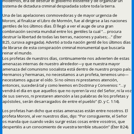
modernos, era de destruir el gobierno existente y de organizar un
sistema de dictadura criminal despiadada sobre toda la tierra.
Una de las apelaciones conmovedoras y de mayor urgencia de
Moroni, al finalizar el Libro de Mormón, fue al dirigirse a las naciones
gentiles de los últimos días. Él llegó a ver el auge de una gran
combinación secreta mundial entre los gentiles la cual “… procura
destruir la libertad de todas las tierras, naciones y países;…” (Éter
8:25, cursiva agregada). Advirtió a toda nación gentil de los últimos días
de librarse de esta conspiración criminal monumental que buscaría
reinar el mundo.
Los profetas de nuestros días, continuamente nos advierten de estas
amenazas internas de nuestro alrededor—y que nuestra mayor
amenaza del comunismo socialista está dentro de nuestro propio país.
Hermanos y hermanas, no necesitamos a un profeta, tenemos uno—
necesitamos aguzar el oído. Si no oímos ni prestamos atención,
entonces, sucederá tal y como leemos en Doctrina y Convenios: “…y
vendrá el día en que aquellos que no oyeren la voz del Señor, ni la voz
de sus siervos, ni prestaren atención a las palabras de los profetas y
apóstoles, serán desarraigados de entre el pueblo” (D. y C. 1:14).
Los profetas han dicho que estas amenazas están entre nosotros. El
profeta Moroni, al ver nuestros días, dijo: “Por consiguiente, el Señor
os manda que cuando veáis surgir estas cosas entre vosotros, que
despertéis a un conocimiento de vuestra terrible situación” (Éter 8:24).