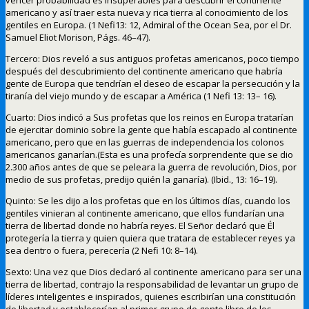
americano y así traer esta nueva y rica tierra al conocimiento de los
gentiles en Europa. (1 Nefi13: 12, Admiral of the Ocean Sea, por el Dr.
Samuel Eliot Morison, Págs. 46–47).
Tercero: Dios reveló a sus antiguos profetas americanos, poco tiempo
después del descubrimiento del continente americano que habría
gente de Europa que tendrían el deseo de escapar la persecución y la
tiranía del viejo mundo y de escapar a América (1 Nefi 13: 13– 16).
Cuarto: Dios indicó a Sus profetas que los reinos en Europa tratarían
de ejercitar dominio sobre la gente que había escapado al continente
americano, pero que en las guerras de independencia los colonos
americanos ganarían.(Esta es una profecía sorprendente que se dio
2.300 años antes de que se peleara la guerra de revolución, Dios, por
medio de sus profetas, predijo quién la ganaría). (Ibid., 13: 16–19).
Quinto: Se les dijo a los profetas que en los últimos días, cuando los
gentiles vinieran al continente americano, que ellos fundarían una
tierra de libertad donde no habría reyes. El Señor declaró que Él
protegería la tierra y quien quiera que tratara de establecer reyes ya
sea dentro o fuera, perecería (2 Nefi 10: 8–14).
Sexto: Una vez que Dios declaró al continente americano para ser una
tierra de libertad, contrajo la responsabilidad de levantar un grupo de
líderes inteligentes e inspirados, quienes escribirían una constitución
de libertad y establecerían al primer grupo de gente libre de los