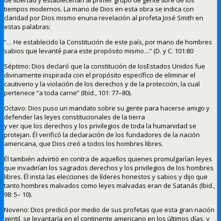
tiempos modernos. La mano de Dios en esta obra se indica con
claridad por Dios mismo enuna revelación al profeta José Smith en
estas palabras:
“… He establecido la Constitución de este país, por mano de hombres
sabios que levanté para este propósito mismo…” (D. y C. 101:80
Séptimo: Dios declaró que la constitución de losEstados Unidos fue
divinamente inspirada con el propósito específico de eliminar el
cautiverio y la violación de los derechos y de la protección, la cual
pertenece “a toda carne” (Ibid., 101: 77–80).
Octavo: Dios puso un mandato sobre su gente para hacerse amigo y
defender las leyes constitucionales de la tierra
y ver que los derechos y los privilegios de toda la humanidad se
protejan. Él verificó la declaración de los fundadores de la nación
americana, que Dios creó a todos los hombres libres.
Él también advirtió en contra de aquellos quienes promulgarían leyes
que invadirían los sagrados derechos y los privilegios de los hombres
libres. Él insta las elecciones de líderes honestos y sabios y dijo que
tanto hombres malvados como leyes malvadas eran de Satanás (Ibid.,
98: 5– 10).
Noveno: Dios predicó por medio de sus profetas que esta gran nación
gentil, se levantaría en el continente americano en los últimos días, y