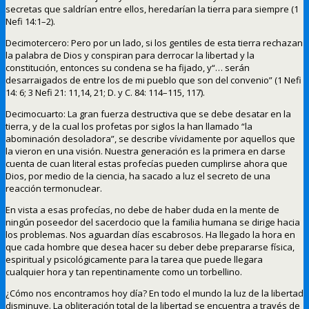
secretas que saldrían entre ellos, heredarían la tierra para siempre (1
Nefi 14:1–2).
Decimotercero: Pero por un lado, si los gentiles de esta tierra rechazan
la palabra de Dios y conspiran para derrocar la libertad y la
constitución, entonces su condena se ha fijado, y“… serán
desarraigados de entre los de mi pueblo que son del convenio” (1 Nefi
14: 6; 3 Nefi 21: 11,14, 21; D. y C. 84: 114–115, 117).
Decimocuarto: La gran fuerza destructiva que se debe desatar en la
tierra, y de la cual los profetas por siglos la han llamado “la
abominación desoladora”, se describe vívidamente por aquellos que
la vieron en una visión. Nuestra generación es la primera en darse
cuenta de cuan literal estas profecías pueden cumplirse ahora que
Dios, por medio de la ciencia, ha sacado a luz el secreto de una
reacción termonuclear.
En vista a esas profecías, no debe de haber duda en la mente de
ningún poseedor del sacerdocio que la familia humana se dirige hacia
los problemas. Nos aguardan días escabrosos. Ha llegado la hora en
que cada hombre que desea hacer su deber debe prepararse física,
espiritual y psicológicamente para la tarea que puede llegara
cualquier hora y tan repentinamente como un torbellino.
¿Cómo nos encontramos hoy día? En todo el mundo la luz de la libertad
disminuye. La obliteración total de la libertad se encuentra a través de