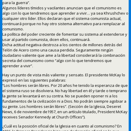
para la guerra”.
Algunos líderes tímidos y vacilantes anuncian que el comunismo es
algo con lo que tendremos que aprender a vivir… ya sea Khrushchev o
cualquier otro líder. Ellos declaran que el sistema comunista actual,
continuará porque no hay otro sistema alternativo para remplazar al
comunismo.
La política del poder creciente de fomentar su sistema al extenderse y
usar al partido comunista, dicen ellos, continuará.
Dicha actitud negativa destroza a los cientos de millones detrás del
Telón de Acero como una causa perdida. Seguramente ningún
ciudadano valiente que ame a la libertad considerará la combinación
secreta del comunismo como “algo con lo que tendremos que
aprender a vivir”.
Hay un punto de vista más valiente y sensato. El presidente McKay lo
expresó en las siguientes palabras:
“Los hombres serán libres. Por 20 años he tenido la esperanza de que
el sistema ruso se disolviera. No hay libertad en él y tarde o temprano
la gente se levantará en su contra. No se pueden oponer ni a los
fundamentos de la civilización ni a Dios. No podrán siempre agobiar a
su gente. Los hombres serán libres”. (Sección de la Iglesia, Deseret
News, 6 de noviembre de1957, en un artículo titulado, President McKay
receives Senador Kennedy at Church Offices”).
¿Cuál es la posición oficial de la Iglesia en cuanto al comunismo? En