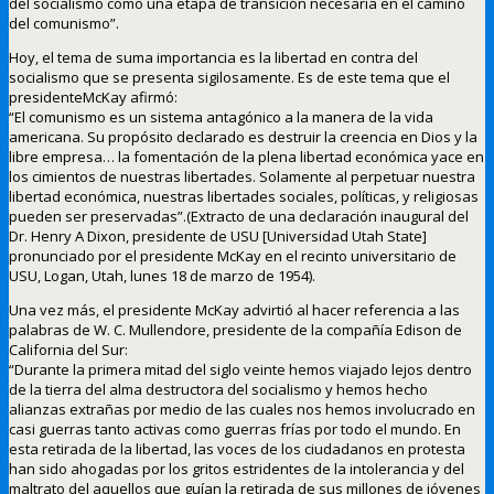
del socialismo como una etapa de transición necesaria en el camino
del comunismo”.
Hoy, el tema de suma importancia es la libertad en contra del
socialismo que se presenta sigilosamente. Es de este tema que el
presidenteMcKay afirmó:
“El comunismo es un sistema antagónico a la manera de la vida
americana. Su propósito declarado es destruir la creencia en Dios y la
libre empresa… la fomentación de la plena libertad económica yace en
los cimientos de nuestras libertades. Solamente al perpetuar nuestra
libertad económica, nuestras libertades sociales, políticas, y religiosas
pueden ser preservadas”.(Extracto de una declaración inaugural del
Dr. Henry A Dixon, presidente de USU [Universidad Utah State]
pronunciado por el presidente McKay en el recinto universitario de
USU, Logan, Utah, lunes 18 de marzo de 1954).
Una vez más, el presidente McKay advirtió al hacer referencia a las
palabras de W. C. Mullendore, presidente de la compañía Edison de
California del Sur:
“Durante la primera mitad del siglo veinte hemos viajado lejos dentro
de la tierra del alma destructora del socialismo y hemos hecho
alianzas extrañas por medio de las cuales nos hemos involucrado en
casi guerras tanto activas como guerras frías por todo el mundo. En
esta retirada de la libertad, las voces de los ciudadanos en protesta
han sido ahogadas por los gritos estridentes de la intolerancia y del
maltrato del aquellos que guían la retirada de sus millones de jóvenes