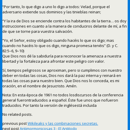
“Por tanto, lo que digo a uno lo digo a todos: Velad, porque el
adversario extiende sus dominios y las tinieblas reinan;
“Y la ira de Dios se enciende contra los habitantes de la tierra… os doy
instrucciones en cuanto a la manera de conduciros delante de mí, a fin
de que se torne para vuestra salvación.
“Yo, el Señor, estoy obligado cuando hacéis lo que os digo; mas
cuando no hacéis lo que os digo, ninguna promesa tenéis” (D. y C.
82:5–6, 9–10)
Que Dios nos dé la sabiduría para reconocer la amenaza a nuestra
libertad y la fortaleza para afrontar este peligro con valor.
Sí, tiempos peligrosos se aproximan, pero si cumplimos con nuestro
deber en todas las cosas, Dios nos dará la paz interna y reinará en
todas las cosas para nuestro bien. Que Dios nos lo conceda, es mi
oración, en el nombre de Jesucristo. Amén.
Nota: En esta época de 1961 no todos losdiscursos de la conferencia
general fuerontraducidos a español. Éste fue unos que nofueron
traducidos. Por tanto la versión de inglésestá incluida
No related posts.
previous post
Wikileaks y las combinaciones secretas.
next post
Antimormonicosas 3 - El Antitodo