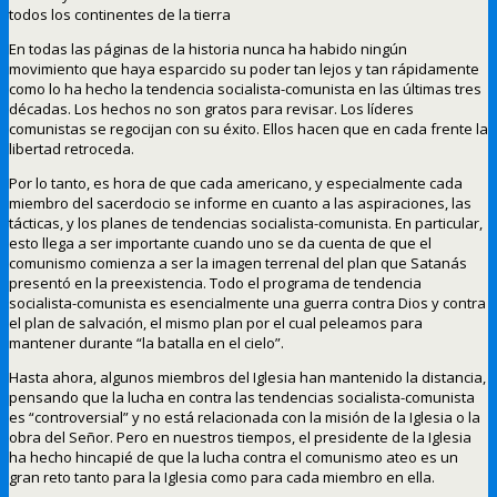
todos los continentes de la tierra
En todas las páginas de la historia nunca ha habido ningún
movimiento que haya esparcido su poder tan lejos y tan rápidamente
como lo ha hecho la tendencia socialista-comunista en las últimas tres
décadas. Los hechos no son gratos para revisar. Los líderes
comunistas se regocijan con su éxito. Ellos hacen que en cada frente la
libertad retroceda.
Por lo tanto, es hora de que cada americano, y especialmente cada
miembro del sacerdocio se informe en cuanto a las aspiraciones, las
tácticas, y los planes de tendencias socialista-comunista. En particular,
esto llega a ser importante cuando uno se da cuenta de que el
comunismo comienza a ser la imagen terrenal del plan que Satanás
presentó en la preexistencia. Todo el programa de tendencia
socialista-comunista es esencialmente una guerra contra Dios y contra
el plan de salvación, el mismo plan por el cual peleamos para
mantener durante “la batalla en el cielo”.
Hasta ahora, algunos miembros del Iglesia han mantenido la distancia,
pensando que la lucha en contra las tendencias socialista-comunista
es “controversial” y no está relacionada con la misión de la Iglesia o la
obra del Señor. Pero en nuestros tiempos, el presidente de la Iglesia
ha hecho hincapié de que la lucha contra el comunismo ateo es un
gran reto tanto para la Iglesia como para cada miembro en ella.