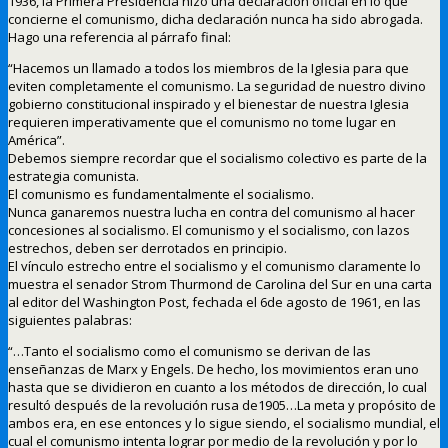
1936, la Primera Presidencia hizo una declaración oficial en lo que
concierne el comunismo, dicha declaración nunca ha sido abrogada.
Hago una referencia al párrafo final:
“Hacemos un llamado a todos los miembros de la Iglesia para que
eviten completamente el comunismo. La seguridad de nuestro divino
gobierno constitucional inspirado y el bienestar de nuestra Iglesia
requieren imperativamente que el comunismo no tome lugar en
América”.
Debemos siempre recordar que el socialismo colectivo es parte de la
estrategia comunista.
El comunismo es fundamentalmente el socialismo.
Nunca ganaremos nuestra lucha en contra del comunismo al hacer
concesiones al socialismo. El comunismo y el socialismo, con lazos
estrechos, deben ser derrotados en principio.
El vínculo estrecho entre el socialismo y el comunismo claramente lo
muestra el senador Strom Thurmond de Carolina del Sur en una carta
al editor del Washington Post, fechada el 6de agosto de 1961, en las
siguientes palabras:
“…Tanto el socialismo como el comunismo se derivan de las
enseñanzas de Marx y Engels. De hecho, los movimientos eran uno
hasta que se dividieron en cuanto a los métodos de dirección, lo cual
resultó después de la revolución rusa de1905…La meta y propósito de
ambos era, en ese entonces y lo sigue siendo, el socialismo mundial, el
cual el comunismo intenta lograr por medio de la revolución y por lo