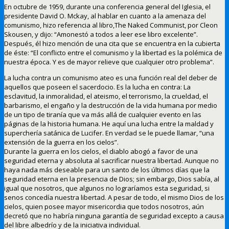
En octubre de 1959, durante una conferencia general del Iglesia, el
presidente David O. Mckay, al hablar en cuanto a la amenaza del
comunismo, hizo referencia al libro,The Naked Communist, por Cleon
Skousen, y dijo: “Amonestó a todos a leer ese libro excelente”.
Después, él hizo mención de una cita que se encuentra en la cubierta
de éste: “El conflicto entre el comunismo y la libertad es la polémica de
nuestra época. Y es de mayor relieve que cualquier otro problema”.
La lucha contra un comunismo ateo es una función real del deber de
aquellos que poseen el sacerdocio. Es la lucha en contra: La
esclavitud, la inmoralidad, el ateismo, el terrorismo, la crueldad, el
barbarismo, el engaño y la destrucción de la vida humana por medio
de un tipo de tiranía que va más allá de cualquier evento en las
páginas de la historia humana. He aquí una lucha entre la maldad y
superchería satánica de Lucifer. En verdad se le puede llamar, “una
extensión de la guerra en los cielos”.
Durante la guerra en los cielos, el diablo abogó a favor de una
seguridad eterna y absoluta al sacrificar nuestra libertad. Aunque no
haya nada más deseable para un santo de los últimos días que la
seguridad eterna en la presencia de Dios; sin embargo, Dios sabía, al
igual que nosotros, que algunos no lograríamos esta seguridad, si
senos concedía nuestra libertad. A pesar de todo, el mismo Dios de los
cielos, quien posee mayor misericordia que todos nosotros, aún
decretó que no habría ninguna garantía de seguridad excepto a causa
del libre albedrío y de la iniciativa individual.