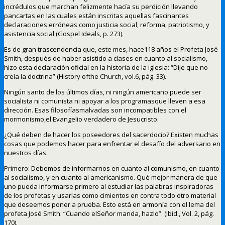
incrédulos que marchan felizmente hacía su perdición llevando
pancartas en las cuales están inscritas aquellas fascinantes
declaraciones erróneas como justicia social, reforma, patriotismo, y
asistencia social (Gospel Ideals, p. 273).
Es de gran trascendencia que, este mes, hace118 años el Profeta José
Smith, después de haber asistido a clases en cuanto al socialismo,
hizo esta declaración oficial en la historia de la iglesia: “Dije que no
creía la doctrina” (History ofthe Church, vol.6, pág. 33).
Ningún santo de los últimos días, ni ningún americano puede ser
socialista ni comunista ni apoyar a los programasque lleven a esa
dirección. Esas filosofíasmalvadas son incompatibles con el
mormonismo,el Evangelio verdadero de Jesucristo.
¿Qué deben de hacer los poseedores del sacerdocio? Existen muchas
cosas que podemos hacer para enfrentar el desafío del adversario en
nuestros días.
Primero: Debemos de informarnos en cuanto al comunismo, en cuanto
al socialismo, y en cuanto al americanismo. Qué mejor manera de que
uno pueda informarse primero al estudiar las palabras inspiradoras
de los profetas y usarlas como cimientos en contra todo otro material
que deseemos poner a prueba. Esto está en armonía con el lema del
profeta José Smith: “Cuando elSeñor manda, hazlo”. (Ibid., Vol. 2, pág.
170).