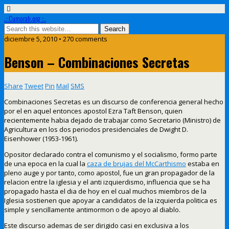
.::Cumorah.org ::.
diciembre 5, 2010 • 270 comments
Benson – Combinaciones Secretas
Share
Tweet
Pin
Mail
SMS
Combinaciones Secretas es un discurso de conferencia general hecho
por el en aquel entonces apostol Ezra Taft Benson, quien
recientemente habia dejado de trabajar como Secretario (Ministro) de
Agricultura en los dos periodos presidenciales de Dwight D.
Eisenhower (1953-1961).
Opositor declarado contra el comunismo y el socialismo, formo parte
de una epoca en la cual la
caza de brujas del McCarthismo
estaba en
pleno auge y por tanto, como apostol, fue un gran propagador de la
relacion entre la iglesia y el anti izquierdismo, influencia que se ha
propagado hasta el dia de hoy en el cual muchos miembros de la
Iglesia sostienen que apoyar a candidatos de la izquierda politica es
simple y sencillamente antimormon o de apoyo al diablo.
Este discurso ademas de ser dirigido casi en exclusiva a los