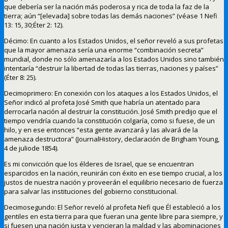
que debería ser la nación más poderosa y rica de toda la faz de la
tierra; aún “[elevada] sobre todas las demás naciones” (véase 1 Nefi
13: 15, 30;Éter 2: 12).
Décimo: En cuanto a los Estados Unidos, el señor reveló a sus profetas
que la mayor amenaza sería una enorme “combinación secreta”
mundial, donde no sólo amenazaría a los Estados Unidos sino también
intentaría “destruir la libertad de todas las tierras, naciones y países”
(Éter 8: 25).
Decimoprimero: En conexión con los ataques a los Estados Unidos, el
Señor indicó al profeta José Smith que habría un atentado para
derrocarla nación al destruir la constitución. José Smith predijo que el
tiempo vendría cuando la constitución colgaría, como si fuese, de un
hilo, y en ese entonces “esta gente avanzará y las alvará de la
amenaza destructora” (JournalHistory, declaración de Brigham Young,
4 de juliode 1854).
Es mi convicción que los élderes de Israel, que se encuentran
esparcidos en la nación, reunirán con éxito en ese tiempo crucial, a los
justos de nuestra nación y proveerán el equilibrio necesario de fuerza
para salvar las instituciones del gobierno constitucional.
Decimosegundo: El Señor reveló al profeta Nefi que Él estableció a los
gentiles en esta tierra para que fueran una gente libre para siempre, y
si fuesen una nación justa y vencieran la maldad y las abominaciones