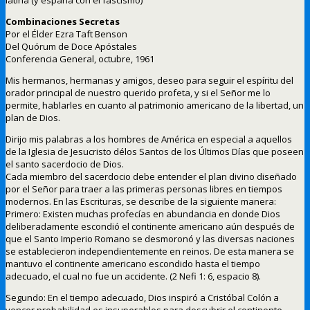
Combinaciones Secretas
Por el Élder Ezra Taft Benson
Del Quórum de Doce Apóstales
Conferencia General, octubre, 1961
Mis hermanos, hermanas y amigos, deseo para seguir el espíritu del
orador principal de nuestro querido profeta, y si el Señor me lo
permite, hablarles en cuanto al patrimonio americano de la libertad, un
plan de Dios.
Dirijo mis palabras a los hombres de América en especial a aquellos
de la Iglesia de Jesucristo délos Santos de los Últimos Días que poseen
el santo sacerdocio de Dios.
Cada miembro del sacerdocio debe entender el plan divino diseñado
por el Señor para traer a las primeras personas libres en tiempos
modernos. En las Escrituras, se describe de la siguiente manera:
Primero: Existen muchas profecías en abundancia en donde Dios
deliberadamente escondió el continente americano aún después de
que el Santo Imperio Romano se desmoronó y las diversas naciones
se establecieron independientemente en reinos. De esta manera se
mantuvo el continente americano escondido hasta el tiempo
adecuado, el cual no fue un accidente. (2 Nefi 1: 6, espacio 8).
Segundo: En el tiempo adecuado, Dios inspiró a Cristóbal Colón a
vencer probabilidad es insuperables para descubrir el continente