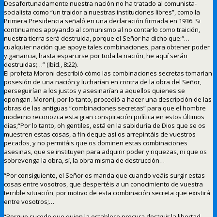
Desafortunadamente nuestra nación no ha tratado al comunista-
socialista como “un traidor a nuestras instituciones libres”, como la
Primera Presidencia señaló en una declaración firmada en 1936. Si
continuamos apoyando al comunismo al no contarlo como traición,
nuestra tierra será destruida, porque el Señor ha dicho que:“…
cualquier nación que apoye tales combinaciones, para obtener poder
y ganancia, hasta esparcirse por toda la nación, he aquí serán
destruidas;…” (Ibíd., 8:22).
El profeta Moroni describió cómo las combinaciones secretas tomarían
posesión de una nación y lucharían en contra de la obra del Señor,
perseguirían a los justos y asesinarían a aquellos quienes se
opongan. Moroni, por lo tanto, procedió a hacer una descripción de las
obras de las antiguas “combinaciones secretas” para que el hombre
moderno reconozca esta gran conspiración política en estos últimos
días;“Por lo tanto, oh gentiles, está en la sabiduría de Dios que se os
muestren estas cosas, a fin deque así os arrepintáis de vuestros
pecados, y no permitáis que os dominen estas combinaciones
asesinas, que se instituyen para adquirir poder y riquezas, ni que os
sobrevenga la obra, sí, la obra misma de destrucción…
“Por consiguiente, el Señor os manda que cuando veáis surgir estas
cosas entre vosotros, que despertéis a un conocimiento de vuestra
terrible situación, por motivo de esta combinación secreta que existirá
entre vosotros;…
“Porque sucede que quien la establece procura destruir la libertad