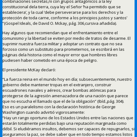
combinaciones secretas,ni con grupos antagónicos a la ley
constitucional dela tierra, cuya ley el Señor ‘ha permitido que se
estableciera’, y la cual ‘debe perseverarse para los derechos y la
protección de toda carne, conforme a los principios justos y santos’
”(Gospel Ideals, de David O. Mckay, pág. 306,cursiva añadida).
Hay algunos que recomiendan que el enfrentamiento entre el
comunismo y la libertad se eviten por medio de tratos de desarme. El
suprimir nuestra fuerza militar y adoptar un contrato que no sea
forzoso como un substituto para prometernos, se escribirá en las
páginas dela historia como el mayor error que hombres libres
pudiesen haber cometido en una época de peligro.
El presidente McKay declaró:
“La fuerza reina en el mundo hoy en día; subsecuentemente, nuestro
gobierno debe mantener tropas en el extranjero, construir
escuadrones navales y aéreos, crear bombas atómicas para
protegerse de la agresión amenazadora de una nación que parece
que no escucha el llamado que el de la obligación” (Ibíd.,pág. 304).
Eso es un paralelismo con la declaración histórica de George
Washington cuando advirtió vigorosamente:
“Hay un rango oportuno de los Estados Unidos entre las naciones que
estarán totalmente perdidas bajo una reputación marginada como
débil. Si eludiéramos insultos, debemos ser capaces de repugnarlos, si
aseguramos la paz, se debe saber que en todo tiempo estamos listos