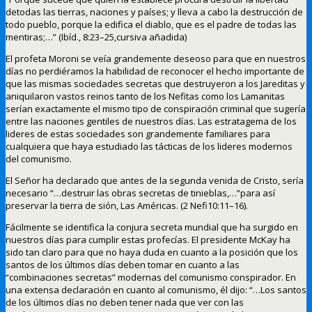
detodas las tierras, naciones y países; y lleva a cabo la destrucción de
todo pueblo, porque la edifica el diablo, que es el padre de todas las
mentiras;…” (Ibíd., 8:23–25,cursiva añadida)
El profeta Moroni se veía grandemente deseoso para que en nuestros
días no perdiéramos la habilidad de reconocer el hecho importante de
que las mismas sociedades secretas que destruyeron a los Jareditas y
aniquilaron vastos reinos tanto de los Nefitas como los Lamanitas
serían exactamente el mismo tipo de conspiración criminal que sugería
entre las naciones gentiles de nuestros días. Las estratagema de los
lideres de estas sociedades son grandemente familiares para
cualquiera que haya estudiado las tácticas de los lideres modernos
del comunismo.
El Señor ha declarado que antes de la segunda venida de Cristo, sería
necesario “…destruir las obras secretas de tinieblas,…”para así
preservar la tierra de sión, Las Américas. (2 Nefi10:11–16).
Fácilmente se identifica la conjura secreta mundial que ha surgido en
nuestros días para cumplir estas profecías. El presidente McKay ha
sido tan claro para que no haya duda en cuanto a la posición que los
santos de los últimos días deben tomar en cuanto a las
“combinaciones secretas” modernas del comunismo conspirador. En
una extensa declaración en cuanto al comunismo, él dijo: “…Los santos
de los últimos días no deben tener nada que ver con las