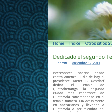
Home
Indice
Otros sitios 
Dedicado el segundo T
admin
diciembre 12, 2011
Interesantes noticias desde
centro america. El dia de hoy el
presidente Dieter F. Uchtdorf
dedico el Templo de
Quetzaltenango, la segunda
ciudad mas importante de
Guatemala convirtiendose en el
templo numero 136 actualmente
en operaciones y llevando a
Guatemala a ser miembro del