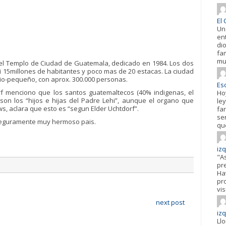
El 
Un
en
di
fa
mu
el Templo de Ciudad de Guatemala, dedicado en 1984. Los dos
i 15millones de habitantes y poco mas de 20 estacas. La ciudad
o-pequeño, con aprox. 300.000 personas.
Esc
rf menciono que los santos guatemaltecos (40% indigenas, el
Ho
 son los “hijos e hijas del Padre Lehi”, aunque el organo que
ley
ws, aclara que esto es “segun Elder Uchtdorf”.
fa
se
 seguramente muy hermoso pais.
qu
iz
"A
pr
Hav
pr
vis
next post
iz
Ll