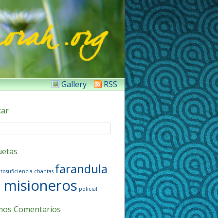
Gallery
RSS
car
uetas
farandula
tosuficiencia
chantas
misioneros
policial
mos Comentarios