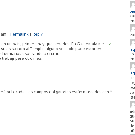
pie
Ka
en
1 am
|
Permalink
|
Reply
Va
en un pais, primero hay que llenarlos. En Guatemala me
1
y su asistencia al Templo; alguna vez solo pude estar en
iz
s hermanos esperando a entrar.
En 
a trabajr para otro mas.
en 
iz
Ho
se
es
será publicada.
Los campos obligatorios están marcados con
*
se 
igl
ad
qu
bu
de 
añ