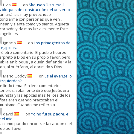
L v s
on
Skousen Discurso 1:
s bloques de construcción del universo
 un análisis muy provechoso
contrarme con personas que ven ,
ensan y siente como yo siento. Aquieta
 corazón y da mas luz a mi mente Este
angelio es
Ignacio
on
Los primogénitos de
 egipcios.
ré otro comentario. El pueblo hebreo
terpretó a Dios en su propio favor, pero
Biblia en bloque ¿a quién defiende? A la
da, al huérfano, al oprimido y Dios
Mario Godoy
on
Es el evangelio
 izquierdas?
e lindo tema. Sin leer comentarios
teriores, solamente diré que Jesús era
munista y las épocas mas felices de los
fitas eran cuando practicaban el
munismo. Cuando me refiero a
david
on
Yo no fui su padre, el
 el mio.
la como puedo encontrar la cancion o el
deo porfavor