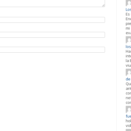
Lo
Es
En
pi
mi
ev
los
Ha
in
la 
viu
de
Qu
an
co
ne
co
fue
ho
vi