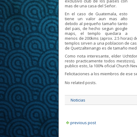
exclusivo club de los paises con
mas de una casa del Señor.
En el caso de Guatemala, esto
tiene un valor aun mas alto
debido al pequeño tamaño tanto
del pais, de hecho segun google
maps, el templo quedara a
menos de 200kms (aprox. 2.5 horas) d
templos sirven a una poblacion de cas
de Quetzaltenango es de tamaño medi
Como nota interesante, elder Uchtdo
resto practicamente todos mestizos),
publico esto, la 100% oficial Church Ne
Felicitaciones a los miembros de ese
No related posts.
Noticias
previous post