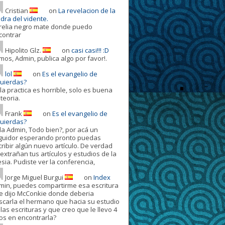
Cristian
on
La revelacion de la
dra del vidente.
relia negro mate donde puedo
contrar
Hipolito Glz.
on
casi casi!!! :D
mos, Admin, publica algo por favor!.
lol
on
Es el evangelio de
quierdas?
la practica es horrible, solo es buena
teoria.
Frank
on
Es el evangelio de
quierdas?
la Admin, Todo bien?, por acá un
guidor esperando pronto puedas
cribir algún nuevo artículo. De verdad
extrañan tus artículos y estudios de la
esia. Pudiste ver la conferencia,
Jorge Miguel Burgui
on
Index
min, puedes compartirme esa escritura
e dijo McConkie donde deberia
scarla el hermano que hacia su estudio
las escrituras y que creo que le llevo 4
os en encontrarla?