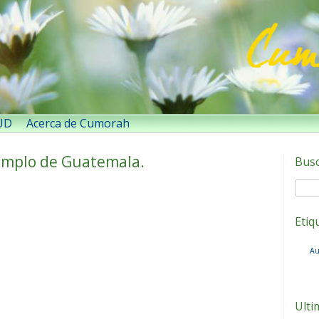
SUD
Acerca de Cumorah
emplo de Guatemala.
Bus
Etiq
Au
Ulti