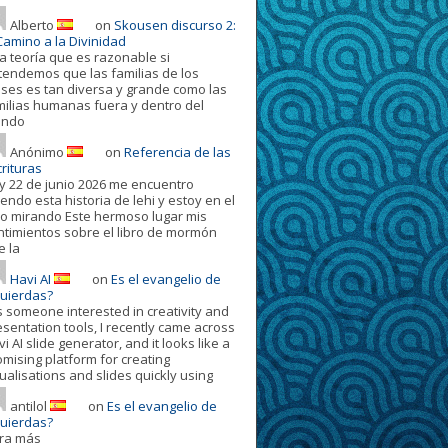
Alberto
on
Skousen discurso 2:
Camino a la Divinidad
a teoría que es razonable si
tendemos que las familias de los
oses es tan diversa y grande como las
milias humanas fuera y dentro del
ndo
Anónimo
on
Referencia de las
rituras
y 22 de junio 2026 me encuentro
endo esta historia de lehi y estoy en el
ro mirando Este hermoso lugar mis
ntimientos sobre el libro de mormón
e la
Havi AI
on
Es el evangelio de
quierdas?
s someone interested in creativity and
esentation tools, I recently came across
i AI slide generator, and it looks like a
omising platform for creating
ualisations and slides quickly using
antilol
on
Es el evangelio de
quierdas?
ora más