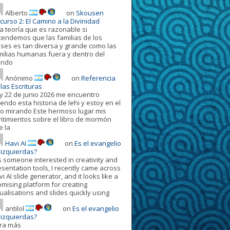
Alberto
on
Skousen
curso 2: El Camino a la Divinidad
a teoría que es razonable si
tendemos que las familias de los
oses es tan diversa y grande como las
milias humanas fuera y dentro del
ndo
Anónimo
on
Referencia
las Escrituras
y 22 de junio 2026 me encuentro
endo esta historia de lehi y estoy en el
ro mirando Este hermoso lugar mis
ntimientos sobre el libro de mormón
e la
Havi AI
on
Es el evangelio
 izquierdas?
s someone interested in creativity and
esentation tools, I recently came across
i AI slide generator, and it looks like a
omising platform for creating
ualisations and slides quickly using
antilol
on
Es el evangelio
 izquierdas?
ora más