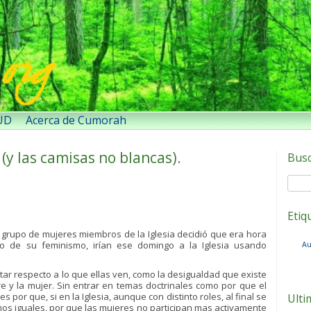
SUD
Acerca de Cumorah
 (y las camisas no blancas).
Bus
Etiq
 grupo de mujeres miembros de la Iglesia decidió que era hora
o de su feminismo, irían ese domingo a la Iglesia usando
Au
star respecto a lo que ellas ven, como la desigualdad que existe
re y la mujer. Sin entrar en temas doctrinales como por que el
 por que, si en la Iglesia, aunque con distinto roles, al final se
Ulti
s iguales, por que las mujeres no participan mas activamente