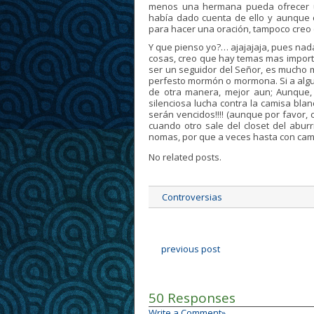
menos una hermana pueda ofrecer u
había dado cuenta de ello y aunque 
para hacer una oración, tampoco creo 
Y que pienso yo?… ajajajaja, pues nada
cosas, creo que hay temas mas importan
ser un seguidor del Señor, es mucho 
perfesto mormón o mormona. Si a alguien
de otra manera, mejor aun; Aunque, 
silenciosa lucha contra la camisa bla
serán vencidos!!!! (aunque por favor, 
cuando otro sale del closet del abur
nomas, por que a veces hasta con camis
No related posts.
Controversias
previous post
50 Responses
Write a Comment»