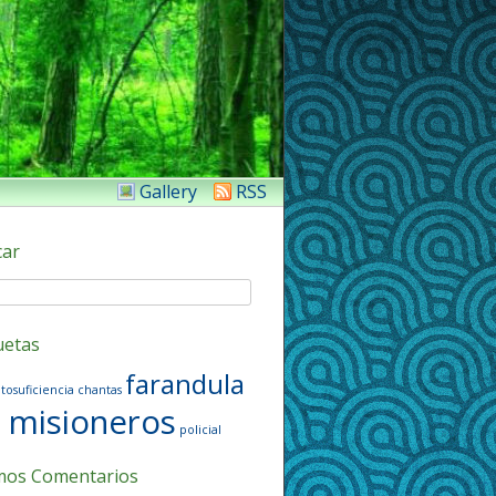
Gallery
RSS
car
uetas
farandula
tosuficiencia
chantas
misioneros
policial
mos Comentarios