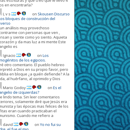
las escrituras y que creo que le llevo 4
os en encontrarla?
L v s
on
Skousen Discurso
 Los bloques de construcción del
iverso
 un análisis muy provechoso
contrarme con personas que ven ,
ensan y siente como yo siento. Aquieta
 corazón y da mas luz a mi mente Este
angelio es
Ignacio
on
Los
imogénitos de los egipcios.
ré otro comentario. El pueblo hebreo
terpretó a Dios en su propio favor, pero
Biblia en bloque ¿a quién defiende? A la
da, al huérfano, al oprimido y Dios
Mario Godoy
on
Es el
angelio de izquierdas?
e lindo tema. Sin leer comentarios
teriores, solamente diré que Jesús era
munista y las épocas mas felices de los
fitas eran cuando practicaban el
munismo. Cuando me refiero a
david
on
Yo no fui su
re, el fue el mio.