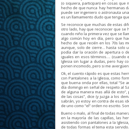
(o siquiera, participan) en cosas que 
hecho de que nunca hay hermanas dan
puede ser ingeniero o astronauta una
es un llamamiento dudo que tenga que v
Se reconoce que muchas de estas dife
otro lado, hay que reconocer que se
cuando niño la primera vez que se ll
algo común hoy en día, pero que hac
hecho de que recién en los 70s las m
aunque, solo de cierre… hasta solo 
podía dar la oración de apertura o 
iguales en esos términos…. (cuando e
Iglesia sin lugar a dudas, pero hay 
ponen incomodo, pero si me avergüen
Ok, el cuento rápido es que estas he
con Pantalones a la Iglesia, como form
que buena onda por ellas, total “Se a
día domingo en señal de respeto al S
de alguna manera mas allá de esto”, p
de las cosas”, dice (y juzga a los dem
sabrán, yo estoy en contra de esas ide
de uno como “el” orden no escrito. Sorr
Bueno o malo, al final de todas maner
en la mayoría de las capillas, las h
asistiendo con pantalones a la Iglesi
de todas formas el tema esta servido