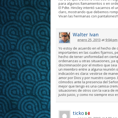
para algunos llamamientos o en orde
El Pdte. Hincley intentó sacarnos el 
claro, mostrando que debemos romper
Vivan las hermanas con pantalones!!
Walter Ivan
enero 25, 2013
at
9:04 pm
Yo estoy de acuerdo en el hecho de 
importantes en las cuales fijarnos, 
hecho de tener uniformidad en ciert
ordenanzas u otras situaciones, ya q
discriminación por el motivo que se
un miembro entre a alguna reunión o
indicación es clara: vestirse de man
amor por Dios y por nuestro cuerpo.
cómodos ante la presencia del Señor. A
mejor que tengo es una camisa crema
situaciones de otros con la vara de 
justo juicio, y como no siempre eso 
ticko