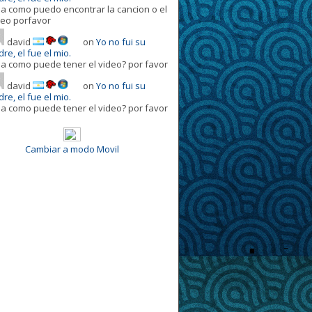
la como puedo encontrar la cancion o el
deo porfavor
david
on
Yo no fui su
re, el fue el mio.
la como puede tener el video? por favor
david
on
Yo no fui su
re, el fue el mio.
la como puede tener el video? por favor
Cambiar a modo Movil