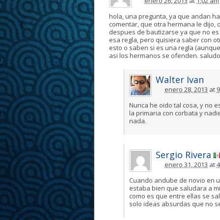
enero 26, 2013
at
1:02 am
hola, una pregunta, ya que andan h
comentar, que otra hermana le dijo, 
despues de bautizarse ya que no es 
esa regla, pero quisiera saber con 
esto o saben si es una regla (aunque
asi los hermanos se ofenden. salud
Walter Ivan
enero 28, 2013
at
9
Nunca he oido tal cosa, y no e
la primaria con corbata y nadi
nada.
Sergio Rivera
enero 31, 2013
at
4
Cuando andube de novio en u
estaba bien que saludara a mi n
como es que entre ellas se sa
solo ideas absurdas que no s