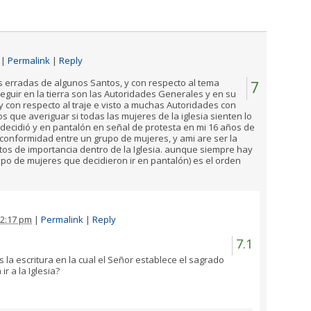
|
Permalink
|
Reply
es erradas de algunos Santos, y con respecto al tema
7
guir en la tierra son las Autoridades Generales y en su
y con respecto al traje e visto a muchas Autoridades con
os que averiguar si todas las mujeres de la iglesia sienten lo
decidió y en pantalón en señal de protesta en mi 16 años de
onformidad entre un grupo de mujeres, y ami are ser la
os de importancia dentro de la Iglesia. aunque siempre hay
po de mujeres que decidieron ir en pantalón) es el orden
2:17 pm
|
Permalink
|
Reply
7.1
 la escritura en la cual el Señor establece el sagrado
r a la Iglesia?