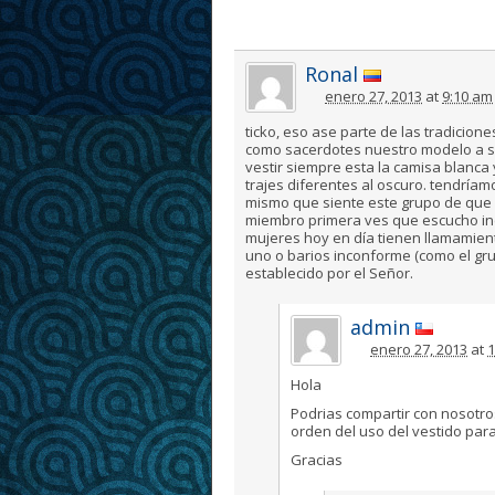
Ronal
enero 27, 2013
at
9:10 am
ticko, eso ase parte de las tradicion
como sacerdotes nuestro modelo a se
vestir siempre esta la camisa blanca 
trajes diferentes al oscuro. tendríam
mismo que siente este grupo de que 
miembro primera ves que escucho inc
mujeres hoy en día tienen llamamient
uno o barios inconforme (como el gru
establecido por el Señor.
admin
enero 27, 2013
at
1
Hola
Podrias compartir con nosotros
orden del uso del vestido para i
Gracias