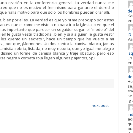
na oración en la conferencia general. La verdad nunca me
creo que no es motivo el feminismo para ganarse el derecho
de 
que halla motivo para que solo los hombres puedan orar allí.
Ka
, bien por ellas. La verdad es que yo ni me preocupo por estas
en
tes que el como me visto o no para ir a la Iglesia, creo que el
mas importante que parecer un seguidor según el “modelo” del
 le gusta vestir tradicional, bien, y si a alguien le gusta vestir
:D
les cuento un secreto?, hace un tiempo que he vuelto a mi
Va
nca, por que, ¡Mormones Unidos contra la camisa blanca, jamas
camisita sobria, listada, no muy notoria, que yo igual me alegro
ridisimo uniforme de camisa blanca y traje obscuro, pero eso
iz
a negra y corbata roja llegan algunos pajaritos, :-p)
En 
en 
de
Ho
se
es
se 
igl
next post
In
ad
qu
bu