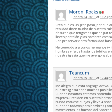
Moroni Rocks
enero 24, 2013
at
11:23 p
Creo que es un gran paso, por que 
realidad dicen mucho de nuestra cult
absurdo que tengamos que seguir reg
lleven pantalón y los hombres camisa
Con preservar cierta formalidad bast
He conocido a algunos hermanos (y lí
hombres y falda hasta los tobillos e
nuestra iglesia que me avergonzaban
Teancum
enero 25, 2013
at
12:44 p
Me alegra que esta pag siga activa. F
nuestra iglesia tiene muchas posibili
Cuando nosotros estamos haciendo l
mujeres. Presiden en nuestro barrios
Nunca escuche quejas y llevo 4 años
quedado todavia para hombres ( como
movimientos los huesos del Sacerdoc