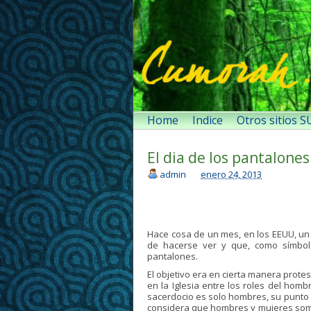
Home
Indice
Otros sitios 
El dia de los pantalones
admin
enero 24, 2013
Hace cosa de un mes, en los EEUU, un
de hacerse ver y que, como símbol
pantalones.
El objetivo era en cierta manera prote
en la Iglesia entre los roles del homb
sacerdocio es solo hombres, su punto es
considera que hombres y mujeres somo