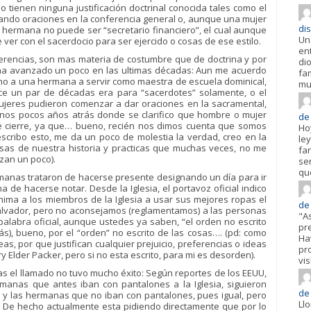
no tienen ninguna justificación doctrinal conocida tales como el
do oraciones en la conferencia general o, aunque una mujer
dis
 hermana no puede ser “secretario financiero”, el cual aunque
Un
er con el sacerdocio para ser ejercido o cosas de ese estilo.
en
rencias, son mas materia de costumbre que de doctrina y por
di
 ha avanzado un poco en las ultimas décadas: Aun me acuerdo
fa
amo a una hermana a servir como maestra de escuela dominical,
mu
e un par de décadas era para “sacerdotes” solamente, o el
ujeres pudieron comenzar a dar oraciones en la sacramental,
unos pocos años atrás donde se clarifico que hombre o mujer
de 
de cierre, ya que… bueno, recién nos dimos cuenta que somos
Ho
scribo esto, me da un poco de molestia la verdad, creo en la
ley
cosas de nuestra historia y practicas que muchas veces, no me
fa
zan un poco).
se
qu
rmanas trataron de hacerse presente designando un día para ir
a de hacerse notar. Desde la Iglesia, el portavoz oficial indico
nima a los miembros de la Iglesia a usar sus mejores ropas el
de
alvador, pero no aconsejamos (reglamentamos) a las personas
"A
alabra oficial, aunque ustedes ya saben, “el orden no escrito
pr
ás), bueno, por el “orden” no escrito de las cosas…. (pd: como
Hav
as, por que justifican cualquier prejuicio, preferencias o ideas
pr
y Elder Packer, pero si no esta escrito, para mi es desorden).
vis
as el llamado no tuvo mucho éxito: Según reportes de los EEUU,
ermanas que antes iban con pantalones a la Iglesia, siguieron
de
a, y las hermanas que no iban con pantalones, pues igual, pero
Ll
. De hecho actualmente esta pidiendo directamente que por lo