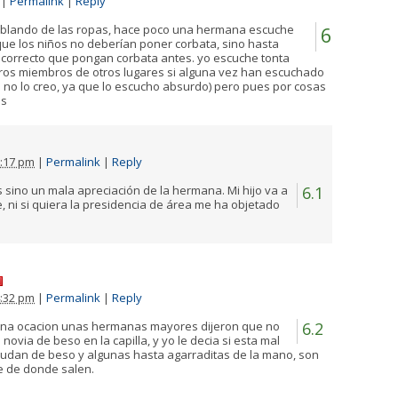
|
Permalink
|
Reply
ablando de las ropas, hace poco una hermana escuche
6
que los niños no deberían poner corbata, sino hasta
correcto que pongan corbata antes. yo escuche tonta
otros miembros de otros lugares si alguna vez han escuchado
 no lo creo, ya que lo escucho absurdo) pero pues por cosas
os
:17 pm
|
Permalink
|
Reply
s sino un mala apreciación de la hermana. Mi hijo va a
6.1
e, ni si quiera la presidencia de área me ha objetado
:32 pm
|
Permalink
|
Reply
na ocacion unas hermanas mayores dijeron que no
6.2
ovia de beso en la capilla, y yo le decia si esta mal
ludan de beso y algunas hasta agarraditas de la mano, son
e de donde salen.