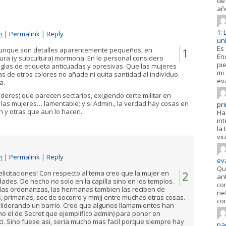
de 
añ
1:
m
|
Permalink
|
Reply
un
Es
aunque son detalles aparentemente pequeños, en
1
En
ura (y subcultura) mormona. En lo personal considero
pi
las de etiqueta anticuadas y opresivas. Que las mujeres
mi
s de otros colores no añade ni quita santidad al individuo.
ev
a.
deres) que parecen sectarios, exigiendo corte militar en
n las mujeres… lamentable; y si Admin., la verdad hay cosas en
pr
 y otras que aun lo hacen.
Ha
in
la 
viu
m
|
Permalink
|
Reply
ev
Qu
elicitaciones! Con respecto al tema creo que la mujer en
2
an
dades. De hecho no solo en la capilla sino en los templos.
co
as ordenanzas, las hermanas tambien las reciben de
ne
, primarias, soc de socorro y mmjj entre muchas otras cosas.
co
 liderando un barrio. Creo que algunos llamamientos han
 el de Secret que ejemplifico admin) para poner en
i. Sino fuese asi, seria mucho mas facil porque siempre hay
pad