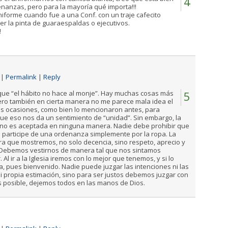
4
nanzas, pero para la mayoría qué importa!!!
uniforme cuando fue a una Conf. con un traje cafecito
 la pinta de guaraespaldas o ejecutivos.
!
|
Permalink
|
Reply
que “el hábito no hace al monje”. Hay muchas cosas más
5
pero también en cierta manera no me parece mala idea el
as ocasiones, como bien lo mencionaron antes, para
ue eso nos da un sentimiento de “unidad”. Sin embargo, la
a no es aceptada en ninguna manera. Nadie debe prohibir que
 participe de una ordenanza simplemente por la ropa. La
era que mostremos, no solo decencia, sino respeto, aprecio y
 Debemos vestirnos de manera tal que nos sintamos
l ir a la Iglesia iremos con lo mejor que tenemos, y si lo
, pues bienvenido. Nadie puede juzgar las intenciones ni las
mi propia estimación, sino para ser justos debemos juzgar con
es posible, dejemos todos en las manos de Dios.