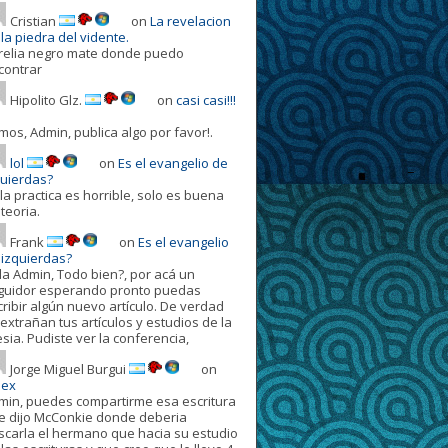
Cristian
on
La revelacion
la piedra del vidente.
relia negro mate donde puedo
contrar
Hipolito Glz.
on
casi casi!!!
mos, Admin, publica algo por favor!.
lol
on
Es el evangelio de
quierdas?
la practica es horrible, solo es buena
teoria.
Frank
on
Es el evangelio
 izquierdas?
la Admin, Todo bien?, por acá un
guidor esperando pronto puedas
cribir algún nuevo artículo. De verdad
extrañan tus artículos y estudios de la
esia. Pudiste ver la conferencia,
Jorge Miguel Burgui
on
dex
min, puedes compartirme esa escritura
e dijo McConkie donde deberia
scarla el hermano que hacia su estudio