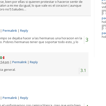
e, bien por ellas si quieren protestar o hacerce sentir de
ho
on a mi me da igual, lo que vale es el corazon ( aunque
vi
coro no?) Saludes…
pad
ho
|
Permalink
|
Reply
pad
ho
iempo se dejaba hacer a las hermanas una horacion en la
3
o. Pobres hermanas tener que soportar todo esto, y lo
:54 pm
|
Permalink
|
Reply
ia general.
3.1
|
Permalink
|
Reply
go el uniformarnos con camisa blanca, creo que esta bien