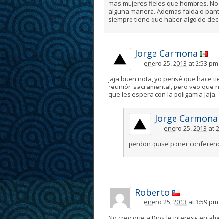
mas mujeres fieles que hombres. No s
alguna manera. Ademas falda o pantal
siempre tiene que haber algo de de
Jorge Carmona
enero 25, 2013
at
2:53 pm
jaja buen nota, yo pensé que hace t
reunión sacramental, pero veo que n
que les espera con la poligamia jaja.
Jorge Carmona
enero 25, 2013
at
2
perdon quise poner conferenc
Roberto
enero 25, 2013
at
3:59 pm
No creo que a Dios le interese en al