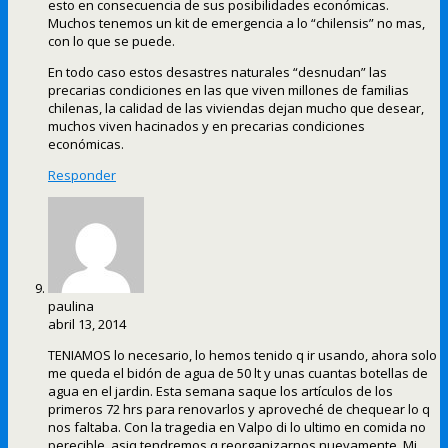
esto en consecuencia de sus posibilidades económicas.
Muchos tenemos un kit de emergencia a lo “chilensis” no mas,
con lo que se puede.
En todo caso estos desastres naturales “desnudan” las
precarias condiciones en las que viven millones de familias
chilenas, la calidad de las viviendas dejan mucho que desear,
muchos viven hacinados y en precarias condiciones
económicas.
Responder
paulina
abril 13, 2014
TENIAMOS lo necesario, lo hemos tenido q ir usando, ahora solo
me queda el bidón de agua de 50 lt y unas cuantas botellas de
agua en el jardin. Esta semana saque los artículos de los
primeros 72 hrs para renovarlos y aproveché de chequear lo q
nos faltaba. Con la tragedia en Valpo di lo ultimo en comida no
perecible, asiq tendremos q reorganizarnos nuevamente. Mi