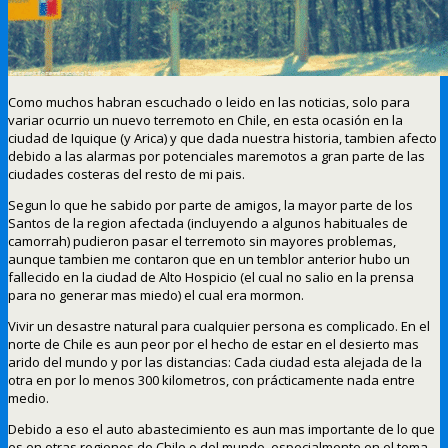
Como muchos habran escuchado o leido en las noticias, solo para
variar ocurrio un nuevo terremoto en Chile, en esta ocasión en la
ciudad de Iquique (y Arica) y que dada nuestra historia, tambien afecto
debido a las alarmas por potenciales maremotos a gran parte de las
ciudades costeras del resto de mi pais.
Segun lo que he sabido por parte de amigos, la mayor parte de los
Santos de la region afectada (incluyendo a algunos habituales de
camorrah) pudieron pasar el terremoto sin mayores problemas,
aunque tambien me contaron que en un temblor anterior hubo un
fallecido en la ciudad de Alto Hospicio (el cual no salio en la prensa
para no generar mas miedo) el cual era mormon.
Vivir un desastre natural para cualquier persona es complicado. En el
norte de Chile es aun peor por el hecho de estar en el desierto mas
arido del mundo y por las distancias: Cada ciudad esta alejada de la
otra en por lo menos 300 kilometros, con prácticamente nada entre
medio.
Debido a eso el auto abastecimiento es aun mas importante de lo que
es en otras regiones de Chile o del mundo, especialmente en el tema