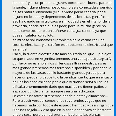
(balones) y es un problema graves porque aqui buena parte de
la gente, incluyendonos nosotros; no esta conectada al servicio
de gas natural envasado (el que viene por la cañeria, por si
alguno no lo sabe) y dependemos de las benditas garrafas…
eso ha creado un micro-caos en mi ciudad y en el interior de la
provincia, donde creo que es peor; porque mucha gente no
tenia como cocinar o aun bañarse con agua caliente ya que
poseen calefon con piloto…
en mi caso solucionamos el problema de la cocina con una
cocinita electrica… y el calefon es directamente electrico asi que
zafamos!
Eso si; la cuenta electrica esta mas abultada asi que… jejejeje!!!!
Lo que si aqui en Argentina tenemos una ventaja estrategica (y
por favor no es enojen los chilenossss!!!) ya nuestro pais es
mas grande y tenemos mas terrenos disponibles y por ende la
mayoria de las casas son lo bastante grandes ya sea para
hacer un pequeño deposito o la bendita huerta, que en el caso
de uds los hnos chilenos por lo que vi cuando servi alli se les
dificulta enormemente dado que muchos no tienen patios o
espacios donde plantar aunque sea una lechuguita..
En cambio nosotros si tenemos donde plantar y almacenar…
Pero a decir verdad; somos unos reverendos vagos que no
hacemos nada con todo este espacio hermoso y casi virgen que
Dios nos regalo… Y eso que en la zona donde vivo es bastante
arido y seco; pero aun asi prenden bastante las plantas…