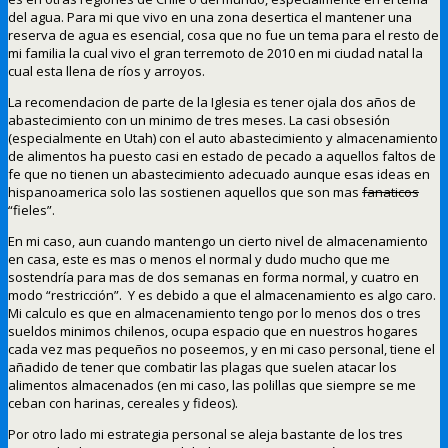
del agua. Para mi que vivo en una zona desertica el mantener una
reserva de agua es esencial, cosa que no fue un tema para el resto de
mi familia la cual vivo el gran terremoto de 2010 en mi ciudad natal la
cual esta llena de ríos y arroyos.
La recomendacion de parte de la Iglesia es tener ojala dos años de
abastecimiento con un minimo de tres meses. La casi obsesión
(especialmente en Utah) con el auto abastecimiento y almacenamiento
de alimentos ha puesto casi en estado de pecado a aquellos faltos de
fe que no tienen un abastecimiento adecuado aunque esas ideas en
hispanoamerica solo las sostienen aquellos que son mas
fanaticos
“fieles”.
En mi caso, aun cuando mantengo un cierto nivel de almacenamiento
en casa, este es mas o menos el normal y dudo mucho que me
sostendría para mas de dos semanas en forma normal, y cuatro en
modo “restricción”. Y es debido a que el almacenamiento es algo caro.
Mi calculo es que en almacenamiento tengo por lo menos dos o tres
sueldos minimos chilenos, ocupa espacio que en nuestros hogares
cada vez mas pequeños no poseemos, y en mi caso personal, tiene el
añadido de tener que combatir las plagas que suelen atacar los
alimentos almacenados (en mi caso, las polillas que siempre se me
ceban con harinas, cereales y fideos).
Por otro lado mi estrategia personal se aleja bastante de los tres