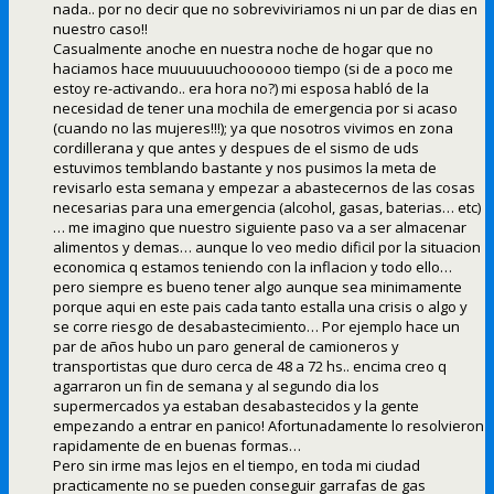
nada.. por no decir que no sobreviviriamos ni un par de dias en
nuestro caso!!
Casualmente anoche en nuestra noche de hogar que no
haciamos hace muuuuuuchoooooo tiempo (si de a poco me
estoy re-activando.. era hora no?) mi esposa habló de la
necesidad de tener una mochila de emergencia por si acaso
(cuando no las mujeres!!!); ya que nosotros vivimos en zona
cordillerana y que antes y despues de el sismo de uds
estuvimos temblando bastante y nos pusimos la meta de
revisarlo esta semana y empezar a abastecernos de las cosas
necesarias para una emergencia (alcohol, gasas, baterias… etc)
… me imagino que nuestro siguiente paso va a ser almacenar
alimentos y demas… aunque lo veo medio dificil por la situacion
economica q estamos teniendo con la inflacion y todo ello…
pero siempre es bueno tener algo aunque sea minimamente
porque aqui en este pais cada tanto estalla una crisis o algo y
se corre riesgo de desabastecimiento… Por ejemplo hace un
par de años hubo un paro general de camioneros y
transportistas que duro cerca de 48 a 72 hs.. encima creo q
agarraron un fin de semana y al segundo dia los
supermercados ya estaban desabastecidos y la gente
empezando a entrar en panico! Afortunadamente lo resolvieron
rapidamente de en buenas formas…
Pero sin irme mas lejos en el tiempo, en toda mi ciudad
practicamente no se pueden conseguir garrafas de gas