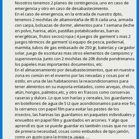
Nosotros tenemos 2 planes de contingencia, uno en caso de
emergencia y otro en caso de desabastecimiento.
En el caso de emergencia, en la entrada de nuestro dpto,
tenemos 2 mochilas de altamontaña de 85 lt cada una, armada
con carpa, bolsazas de dormir, alimentos para 1 semana (leche
en polvo, harina, atún, pastillas potabilizadoras, barras
energéticas, frutos secos) ropa ( 4 juegos de garment´s mas 2
juegos térmicos de garment`s) equipo de pesca, pedernal,
marmita, tubos de gas embasado de 250 gr, baterías y cargador
solar, juego de escrituras mas otros elementos de campismo y
supervivencia. Junto con 2 mochilas de 20lt donde pondrimanos
los papeles mas importantes documentos, etc.
En el almacenamiento por desabastecimientos, que en nuestra
zona es común en el invierno por las nevadas y cosas por el
estilo, en una de las habitaciones la reacondicionamos para
tener alimentos en su mayoría enlatados, como arvejas, choclo,
atún, hongos, palmitos,etc, y otro en frascos como conservas
caseras y dulces. Lo que son harías y cereales, los guardamos
en botellones de agua de 5 Lt que acondicionamos para ese fin,
lo cerramos con papel film para evitar las pestes de los
insectos, las harinas las guardamos en paquetes individuales y
envueltos en papel film y guardados en arcones. Y algo que
aprendí es que se puede guardar es también cosas que no son
de primera necesidad, cosas como embutidos de tipo jamón,
como un gusto para la tristeza..jajaja…..