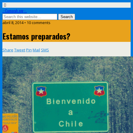
.::Cumorah.org ::.
abril 8, 2014 • 10 comments
Estamos preparados?
Share
Tweet
Pin
Mail
SMS