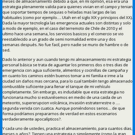
meses de almacenamiento debido a que, en mi opinión, esa era una
estrategia plenamente valida para quienes vivian en el campo y tenian
que soportar tiempos de sequias o heladas mas largas de las
habituales (como por ejemplo…. Utah en el siglo XIX y principios del XX).
Dada la mayor tecnología las emergencia actuales son distintas y solo
a modo de ejemplo, en el caso del terremoto de Chile de 2010 y el
ultimo hace una semana, los servicios basicos y el comercio se vio
reestablecido a un grado de semi normalidad entre una y dos
semanas después. No fue facil, pero nadie se murio de hambre o de
sed.
Dado lo anterior y aun cuando tengo mi almacenamiento mi estrategia
personal básica se trata de aguantar los primeros dos o tres dias de
emergencia con agua suficiente, alimentos y cocinillas de campaña y
en cuanto los caminos estén buenos tomar a mi familia e irme a la
ciudad sin daños mas cercana, para lo cual también tengo almacenado
combustible suficiente para llenar el tanque de mi vehículo
completamente. Sin embargo, es indudable que esta estrategia no
funcionaria mucho si estuviésemos en medio de una caida de un
meteorito, supererupcion volcánica, invasión estraterrestre o ….
segunda venida con cuatica. Aunque poniéndonos serios… de que
forma podríamos prepararnos de verdad en estos escenarios
verdaderamente apocalípticos?.
Y cada uno de ustedes, practica el almacenamiento, para cuantos dias,
meses o años?. Tienen una estrategia o simplemente (como la gran