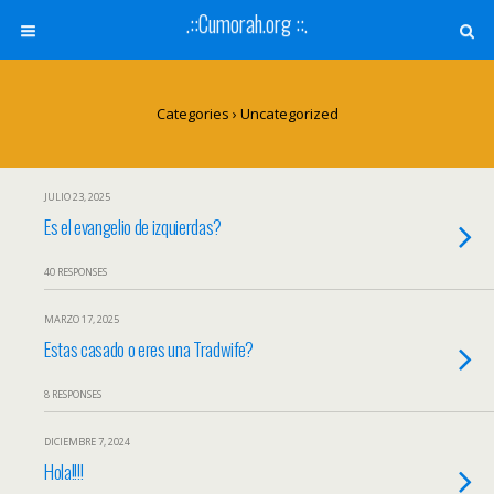
.::Cumorah.org ::.
Categories ›
Uncategorized
JULIO 23, 2025
Es el evangelio de izquierdas?
40 RESPONSES
MARZO 17, 2025
Estas casado o eres una Tradwife?
8 RESPONSES
DICIEMBRE 7, 2024
Hola!!!!