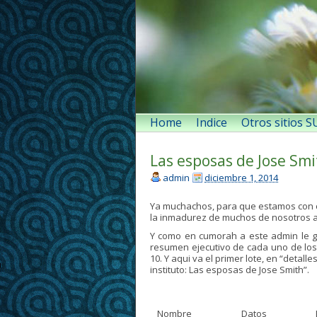
Home
Indice
Otros sitios 
Las esposas de Jose Smi
admin
diciembre 1, 2014
Ya muchachos, para que estamos con cos
la inmadurez de muchos de nosotros a l
Y como en cumorah a este admin le gu
resumen ejecutivo de cada uno de los 
10. Y aqui va el primer lote, en “detall
instituto: Las esposas de Jose Smith”.
Nombre
Datos