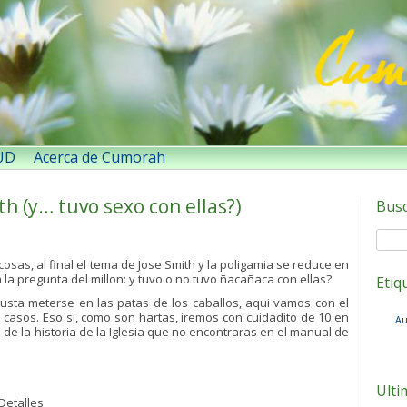
SUD
Acerca de Cumorah
th (y… tuvo sexo con ellas?)
Bus
as, al final el tema de Jose Smith y la poligamia se reduce en
a pregunta del millon: y tuvo o no tuvo ñacañaca con ellas?.
Etiq
sta meterse en las patas de los caballos, aqui vamos con el
casos. Eso si, como son hartas, iremos con cuidadito de 10 en
Au
es de la historia de la Iglesia que no encontraras en el manual de
Ulti
Detalles