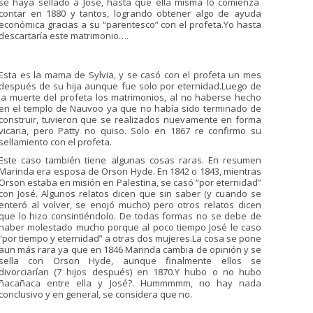
se haya sellado a José, hasta que ella misma lo comienza
contar en 1880 y tantos, logrando obtener algo de ayuda
económica gracias a su “parentesco” con el profeta.Yo hasta
descartaría este matrimonio….
Esta es la mama de Sylvia, y se casó con el profeta un mes
después de su hija aunque fue solo por eternidad.Luego de
la muerte del profeta los matrimonios, al no haberse hecho
en el templo de Nauvoo ya que no había sido terminado de
construir, tuvieron que se realizados nuevamente en forma
vicaria, pero Patty no quiso. Solo en 1867 re confirmo su
sellamiento con el profeta.
Este caso también tiene algunas cosas raras. En resumen
Marinda era esposa de Orson Hyde. En 1842 o 1843, mientras
Orson estaba en misión en Palestina, se casó “por eternidad”
con José. Algunos relatos dicen que sin saber (y cuando se
enteró al volver, se enojó mucho) pero otros relatos dicen
que lo hizo consintiéndolo. De todas formas no se debe de
haber molestado mucho porque al poco tiempo José le caso
“por tiempo y eternidad” a otras dos mujeres.La cosa se pone
aun más rara ya que en 1846 Marinda cambia de opinión y se
sella con Orson Hyde, aunque finalmente ellos se
divorciarían (7 hijos después) en 1870.Y hubo o no hubo
ñacañaca entre ella y José?. Hummmmm, no hay nada
conclusivo y en general, se considera que no.