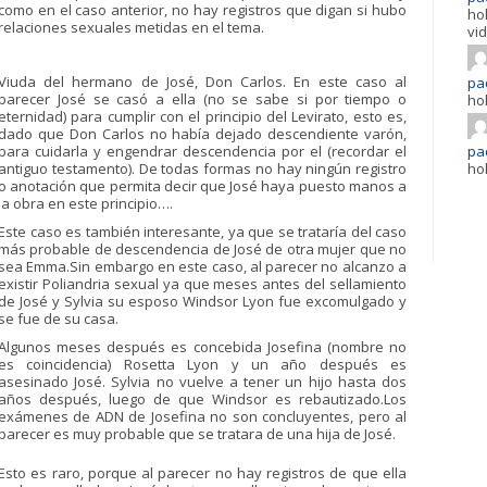
como en el caso anterior, no hay registros que digan si hubo
ho
relaciones sexuales metidas en el tema.
vi
Viuda del hermano de José, Don Carlos. En este caso al
pad
parecer José se casó a ella (no se sabe si por tiempo o
ho
eternidad) para cumplir con el principio del Levirato, esto es,
dado que Don Carlos no había dejado descendiente varón,
para cuidarla y engendrar descendencia por el (recordar el
pad
antiguo testamento). De todas formas no hay ningún registro
ho
o anotación que permita decir que José haya puesto manos a
la obra en este principio….
Este caso es también interesante, ya que se trataría del caso
más probable de descendencia de José de otra mujer que no
sea Emma.Sin embargo en este caso, al parecer no alcanzo a
existir Poliandria sexual ya que meses antes del sellamiento
de José y Sylvia su esposo Windsor Lyon fue excomulgado y
se fue de su casa.
Algunos meses después es concebida Josefina (nombre no
es coincidencia) Rosetta Lyon y un año después es
asesinado José. Sylvia no vuelve a tener un hijo hasta dos
años después, luego de que Windsor es rebautizado.Los
exámenes de ADN de Josefina no son concluyentes, pero al
parecer es muy probable que se tratara de una hija de José.
Esto es raro, porque al parecer no hay registros de que ella