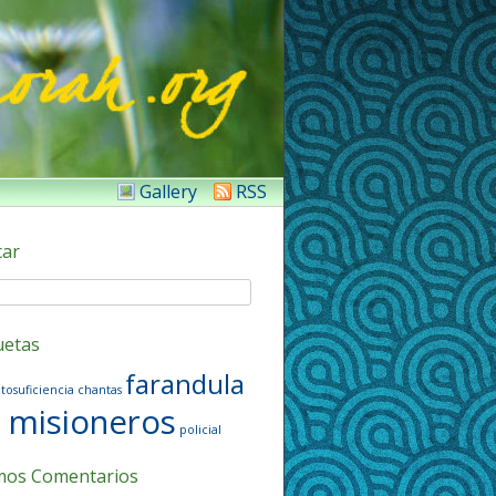
Gallery
RSS
car
uetas
farandula
tosuficiencia
chantas
misioneros
policial
mos Comentarios