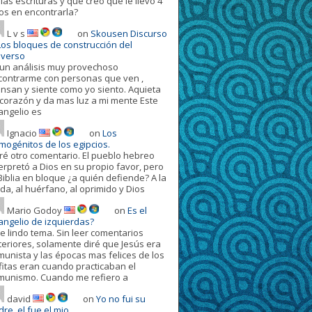
las escrituras y que creo que le llevo 4
os en encontrarla?
L v s
on
Skousen Discurso
 Los bloques de construcción del
iverso
 un análisis muy provechoso
contrarme con personas que ven ,
ensan y siente como yo siento. Aquieta
 corazón y da mas luz a mi mente Este
angelio es
Ignacio
on
Los
imogénitos de los egipcios.
ré otro comentario. El pueblo hebreo
terpretó a Dios en su propio favor, pero
Biblia en bloque ¿a quién defiende? A la
da, al huérfano, al oprimido y Dios
Mario Godoy
on
Es el
angelio de izquierdas?
e lindo tema. Sin leer comentarios
teriores, solamente diré que Jesús era
munista y las épocas mas felices de los
fitas eran cuando practicaban el
munismo. Cuando me refiero a
david
on
Yo no fui su
re, el fue el mio.