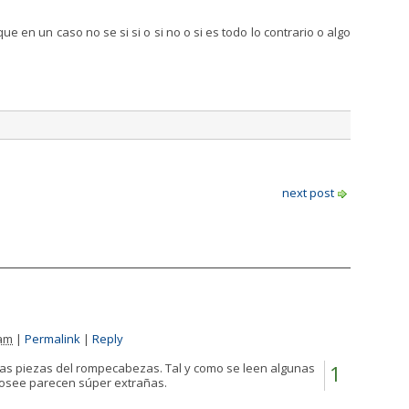
e en un caso no se si si o si no o si es todo lo contrario o algo
next post
 am
|
Permalink
|
Reply
has piezas del rompecabezas. Tal y como se leen algunas
1
 posee parecen súper extrañas.