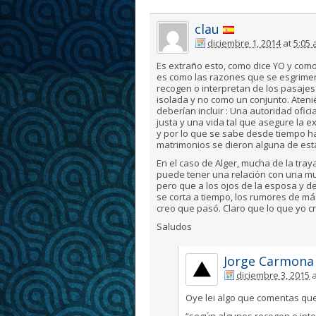
clau
diciembre 1, 2014
at
5:05
Es extraño esto, como dice YO y como
es como las razones que se esgrimen 
recogen o interpretan de los pasajes
isolada y no como un conjunto. Aten
deberían incluir : Una autoridad ofic
justa y una vida tal que asegure la e
y por lo que se sabe desde tiempo h
matrimonios se dieron alguna de esta
En el caso de Alger, mucha de la tra
puede tener una relación con una mu
pero que a los ojos de la esposa y 
se corta a tiempo, los rumores de má
creo que pasó. Claro que lo que yo 
Saludos
Jorge Carmona
diciembre 3, 2015
a
Oye lei algo que comentas qu