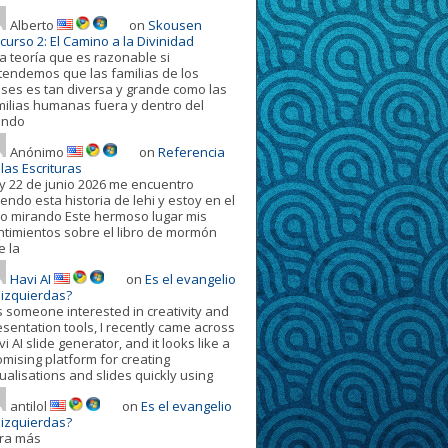
Alberto
on
Skousen
curso 2: El Camino a la Divinidad
a teoría que es razonable si
tendemos que las familias de los
oses es tan diversa y grande como las
milias humanas fuera y dentro del
ndo
Anónimo
on
Referencia
las Escrituras
y 22 de junio 2026 me encuentro
endo esta historia de lehi y estoy en el
ro mirando Este hermoso lugar mis
ntimientos sobre el libro de mormón
e la
Havi AI
on
Es el evangelio
 izquierdas?
s someone interested in creativity and
esentation tools, I recently came across
i AI slide generator, and it looks like a
omising platform for creating
ualisations and slides quickly using
antilol
on
Es el evangelio
 izquierdas?
ora más