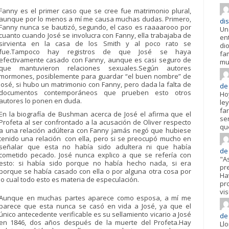
Fanny es el primer caso que se cree fue matrimonio plural,
aunque por lo menos a mí me causa muchas dudas. Primero,
dis
Fanny nunca se bautizó, segundo, el caso es raaaarooo por
Un
cuanto cuando José se involucra con Fanny, ella trabajaba de
en
sirvienta en la casa de los Smith y al poco rato se
di
fue.Tampoco hay registros de que José se haya
fa
efectivamente casado con Fanny, aunque es casi seguro de
mu
que mantuvieron relaciones sexuales.Según autores
mormones, posiblemente para guardar “el buen nombre” de
José, si hubo un matrimonio con Fanny, pero dada la falta de
de 
documentos contemporáneos que prueben esto otros
Ho
autores lo ponen en duda.
ley
fa
En la biografía de Bushman acerca de José el afirma que el
se
Profeta al ser confrontado a la acusación de Oliver respecto
qu
a una relación adúltera con Fanny jamás negó que hubiese
tenido una relación con ella, pero si se preocupó mucho en
señalar que esta no había sido adultera ni que había
de
cometido pecado. José nunca explico a que se refería con
"A
esto: si había sido porque no había hecho nada, si era
pr
porque se había casado con ella o por alguna otra cosa por
Hav
lo cual todo esto es materia de especulación.
pr
vis
Aunque en muchas partes aparece como esposa, a mí me
parece que esta nunca se casó en vida a José, ya que el
único antecedente verificable es su sellamiento vicario a José
de
en 1846, dos años después de la muerte del Profeta.Hay
Ll