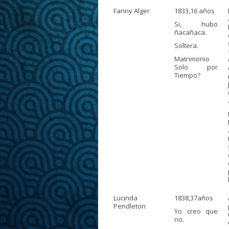
Fanny Alger
1833,16 años
Si, hubo
ñacañaca.
Soltera.
Matrimonio
Solo por
Tiempo?
Lucinda
1838,37años
Pendleton
Yo creo que
no.