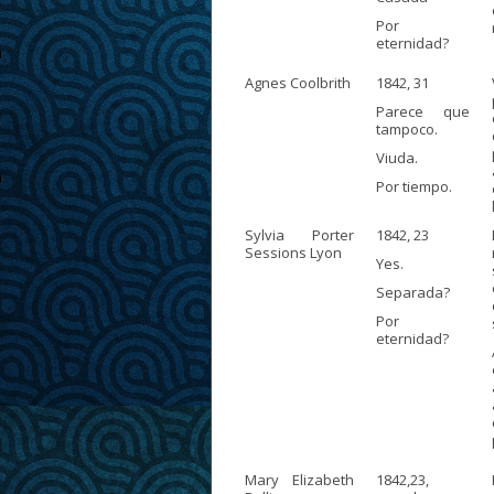
Por
eternidad?
Agnes Coolbrith
1842, 31
Parece que
tampoco.
Viuda.
Por tiempo.
Sylvia Porter
1842, 23
Sessions Lyon
Yes.
Separada?
Por
eternidad?
Mary Elizabeth
1842,23,