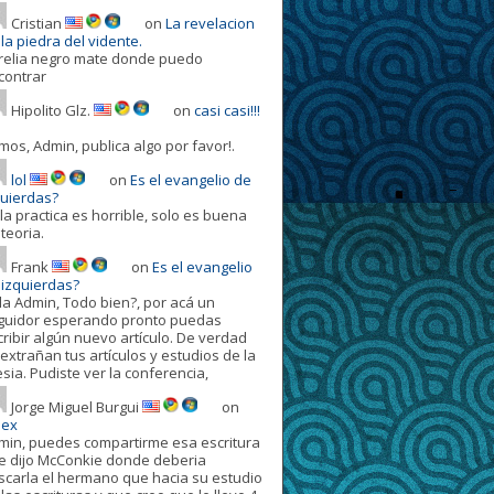
Cristian
on
La revelacion
la piedra del vidente.
relia negro mate donde puedo
contrar
Hipolito Glz.
on
casi casi!!!
mos, Admin, publica algo por favor!.
lol
on
Es el evangelio de
quierdas?
la practica es horrible, solo es buena
teoria.
Frank
on
Es el evangelio
 izquierdas?
la Admin, Todo bien?, por acá un
guidor esperando pronto puedas
cribir algún nuevo artículo. De verdad
extrañan tus artículos y estudios de la
esia. Pudiste ver la conferencia,
Jorge Miguel Burgui
on
dex
min, puedes compartirme esa escritura
e dijo McConkie donde deberia
scarla el hermano que hacia su estudio