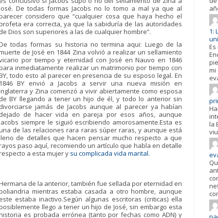
es conclusivo si Jacobs supo o no del sellamiento de Zina a
de 
José. De todas formas Jacobs no lo tomo a mal ya que al
añ
parecer considero que “cualquier cosa que haya hecho el
profeta era correcta, ya que la sabiduría de las autoridades
1:
de Dios son superiores a las de cualquier hombre”.
un
De todas formas su historia no termina aqui: Luego de la
Es
muerte de José en 1844 Zina volvió a realizar un sellamiento
En
vicario por tiempo y eternidad con José en Nauvo en 1846
pi
para inmediatamente realizar un matrimonio por tiempo con
mi
BY, todo esto al parecer en presencia de su esposo legal. En
ev
1846 BY envió a Jacobs a servir una nueva misión en
Inglaterra y Zina comenzó a vivir abiertamente como esposa
de BY llegando a tener un hijo de él, y todo lo anterior sin
pr
divorciarse jamás de Jacobs aunque al parecer ya habían
Ha
dejado de hacer vida en pareja por esos años, aunque
in
Jacobs siempre le siguió escribiendo amorosamente.Esta es
la 
una de las relaciones rara raras súper raras, y aunque está
viu
lleno de detalles que hacen pensar mucho respecto a que
rayos paso aquí, recomiendo un artículo que habla en detalle
respecto a esta mujer y
su complicada vida marital.
ev
Qu
an
co
Hermana de la anterior, también fue sellada por eternidad en
ne
poliandria mientras estaba casada a otro hombre, aunque
co
este estaba inactivo.Según algunas escritoras (criticas) ella
posiblemente llego a tener un hijo de José, sin embargo esta
historia es probada errónea (tanto por fechas como ADN) y
pad