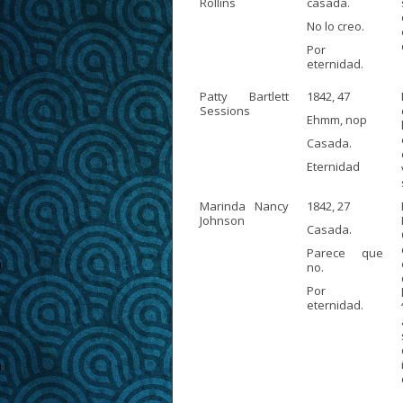
Rollins
casada.
No lo creo.
Por
eternidad.
Patty Bartlett
1842, 47
Sessions
Ehmm, nop
Casada.
Eternidad
Marinda Nancy
1842, 27
Johnson
Casada.
Parece que
no.
Por
eternidad.