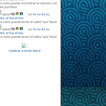
la como puedo encontrar la cancion o el
deo porfavor
david
on
Yo no fui su
re, el fue el mio.
la como puede tener el video? por favor
david
on
Yo no fui su
re, el fue el mio.
la como puede tener el video? por favor
Cambiar a modo Movil