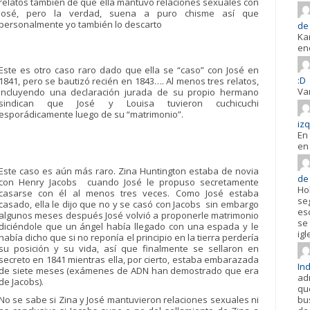
relatos también de que ella mantuvo relaciones sexuales con
José, pero la verdad, suena a puro chisme así que
personalmente yo también lo descarto
de 
Ka
en
Este es otro caso raro dado que ella se “caso” con José en
:D
1841, pero se bautizó recién en 1843…. Al menos tres relatos,
Va
incluyendo una declaración jurada de su propio hermano
sindican que José y Louisa tuvieron cuchicuchi
esporádicamente luego de su “matrimonio”.
iz
En 
en 
Este caso es aún más raro. Zina Huntington estaba de novia
de
con Henry Jacobs cuando José le propuso secretamente
Ho
casarse con él al menos tres veces. Como José estaba
se
casado, ella le dijo que no y se casó con Jacobs sin embargo
es
algunos meses después José volvió a proponerle matrimonio
se 
diciéndole que un ángel había llegado con una espada y le
igl
había dicho que si no reponía el principio en la tierra perdería
su posición y su vida, así que finalmente se sellaron en
secreto en 1841 mientras ella, por cierto, estaba embarazada
In
de siete meses (exámenes de ADN han demostrado que era
ad
de Jacobs).
qu
No se sabe si Zina y José mantuvieron relaciones sexuales ni
bu