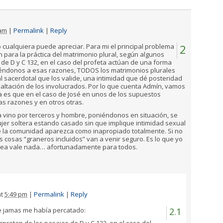
 am
|
Permalink
|
Reply
 cualquiera puede apreciar. Para mi el principal problema
2
para la práctica del matrimonio plural, según algunos
 de D y C 132, en el caso del profeta actúan de una forma
iéndonos a esas razones, TODOS los matrimonios plurales
ial sacerdotal que los valide, una intimidad que dé posteridad
xaltación de los involucrados. Por lo que cuenta Admín, vamos
a es que en el caso de José en unos de los supuestos
s razones y en otros otras.
ya vino por terceros y hombre, poniéndonos en situación, se
jer soltera estando casado sin que implique intimidad sexual
de la comunidad aparezca como inapropiado totalmente. Si no
s cosas “graneros incluidos” van a venir seguro. Es lo que yo
crea vale nada… afortunadamente para todos.
t
5:49 pm
|
Permalink
|
Reply
e jamas me había percatado:
2.1