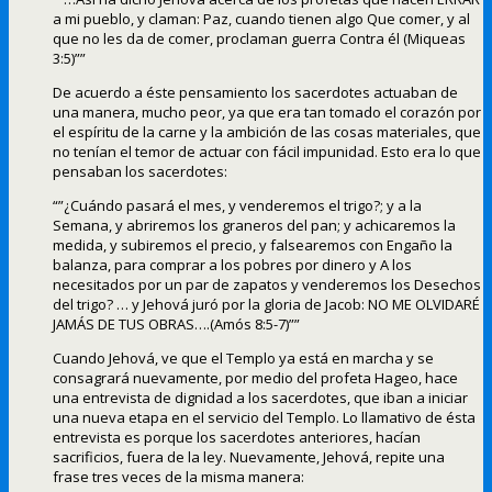
a mi pueblo, y claman: Paz, cuando tienen algo Que comer, y al
que no les da de comer, proclaman guerra Contra él (Miqueas
3:5)””
De acuerdo a éste pensamiento los sacerdotes actuaban de
una manera, mucho peor, ya que era tan tomado el corazón por
el espíritu de la carne y la ambición de las cosas materiales, que
no tenían el temor de actuar con fácil impunidad. Esto era lo que
pensaban los sacerdotes:
“”¿Cuándo pasará el mes, y venderemos el trigo?; y a la
Semana, y abriremos los graneros del pan; y achicaremos la
medida, y subiremos el precio, y falsearemos con Engaño la
balanza, para comprar a los pobres por dinero y A los
necesitados por un par de zapatos y venderemos los Desechos
del trigo? … y Jehová juró por la gloria de Jacob: NO ME OLVIDARÉ
JAMÁS DE TUS OBRAS….(Amós 8:5-7)””
Cuando Jehová, ve que el Templo ya está en marcha y se
consagrará nuevamente, por medio del profeta Hageo, hace
una entrevista de dignidad a los sacerdotes, que iban a iniciar
una nueva etapa en el servicio del Templo. Lo llamativo de ésta
entrevista es porque los sacerdotes anteriores, hacían
sacrificios, fuera de la ley. Nuevamente, Jehová, repite una
frase tres veces de la misma manera: