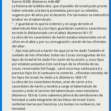
fueron 8.580. (Números 4:46-48)”
La historia de la Biblia dice, que el pueblo de Israel pudo pronto
haber entrado a la tierra prometida, pero por su rebelión,
vagaron por 40 años por el desierto. Por tal motivo se intensificó
la labor en el tabernáculo.-
“…Y guardaran lo que tú ordenes y el cargo de todo el
tabernáculo Mas tú y tus hijos guardaran vuestros sacerdocios
en todo lo (Relacionado con el altar). (Numeros18:1-7)”
La obra de los sacerdotes de Aarón estaba relacionada con el
oficio en el altar y por su consagración, vivirán de las ofrendas
del altar.-
“…Dijo más Jehová a Aarón: he aquí yo te he dado También el
cuidado de mis ofrendas; todas las Cosas consagradas de los
hijos de Israel te he dado Por razón de la unción, y a tus hijos
por estatuto perpetuo Esto será tuyo de la ofrenda de las
cosas, reservadas Del fuego…será cosa muy santa para ti y
para tus hijos En el santuario la comerás…ofrendas mecidas de
los hijos De Israel, he dado a ti. (Números 18:8-11)”
La obra de los sacerdotes levitas, eran de servir a los
sacerdotes de Aarón y tendría a cargo el tabernáculo de
reunión y todo el servicio del tabernáculo como ministerio
(Números 18:3-6).-Como sabemos Jehová dio bendiciones de
heredad a cada integrante de las tribus de Israel. Estos
recibirían tierras por herencia. Los levitas no recibieron, tal
heredad.