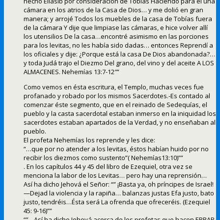
hecho Eliasib por consideración de Tobías Haciendo para él una
cámara en los atrios de la Casa de Dios… y me dolió en gran
manera; y arrojé Todos los muebles de la casa de Tobías fuera
de la cámara Y dije que limpiase las cámaras, e hice volver allí
los utensilios De la casa…encontré asimismo en las porciones
para los levitas, no les había sido dadas… entonces Reprendí a
los oficiales y dije: ¿Porque está la casa De Dios abandonada?…
y toda Judá trajo el Diezmo Del grano, del vino y del aceite A LOS
ALMACENES. Nehemías 13:7-12″”
Como vemos en ésta escritura, el Templo, muchas veces fue
profanado y robado por los mismos Sacerdotes.-Es contado al
comenzar éste segmento, que en el reinado de Sedequías, el
pueblo y la casta sacerdotal estaban inmerso en la iniquidad los
sacerdotes estaban apartados de la Verdad, y no enseñaban al
pueblo.
El profeta Nehemías los reprende y les dice:
“…que por no atender a los levitas, éstos habían huido por no
recibir los diezmos como sustento”( Nehemías13:10)””
. En los capítulos 44 y 45 del libro de Ezequiel, otra vez se
menciona la labor de los Levitas… pero hay una reprensión…
Así ha dicho Jehová el Señor: “” ¡Basta ya, oh príncipes de Israel!
—Dejad la violencia y la rapiña… balanzas justas Efa justo, bato
justo, tendréis…Ésta será La ofrenda que ofreceréis. (Ezequiel
45: 9-16)””
“”…Así ha dicho Jehová acerca de los profetas que hacen ERRAR