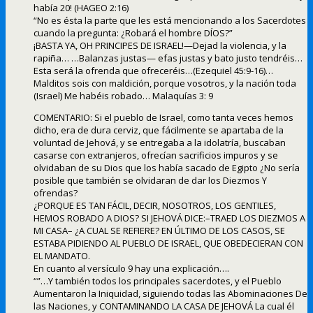
había 20! (HAGEO 2:16)
“No es ésta la parte que les está mencionando a los Sacerdotes
cuando la pregunta: ¿Robará el hombre DÍOS?”
¡BASTA YA, OH PRINCIPES DE ISRAEL!—Dejad la violencia, y la
rapiña… …Balanzas justas— efas justas y bato justo tendréis…
Esta será la ofrenda que ofreceréis…(Ezequiel 45:9-16)…
Malditos sois con maldición, porque vosotros, y la nación toda
(Israel) Me habéis robado… Malaquías 3: 9
COMENTARIO: Si el pueblo de Israel, como tanta veces hemos
dicho, era de dura cerviz, que fácilmente se apartaba de la
voluntad de Jehová, y se entregaba a la idolatría, buscaban
casarse con extranjeros, ofrecían sacrificios impuros y se
olvidaban de su Dios que los había sacado de Egipto ¿No sería
posible que también se olvidaran de dar los Diezmos Y
ofrendas?
¿PORQUE ES TAN FÁCIL, DECIR, NOSOTROS, LOS GENTILES,
HEMOS ROBADO A DIOS? SI JEHOVÁ DICE:–TRAED LOS DIEZMOS A
MI CASA– ¿A CUAL SE REFIERE? EN ÚLTIMO DE LOS CASOS, SE
ESTABA PIDIENDO AL PUEBLO DE ISRAEL, QUE OBEDECIERAN CON
EL MANDATO.
En cuanto al versículo 9 hay una explicación….
“”…Y también todos los principales sacerdotes, y el Pueblo
Aumentaron la Iniquidad, siguiendo todas las Abominaciones De
las Naciones, y CONTAMINANDO LA CASA DE JEHOVÁ La cual él