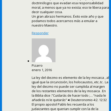
doctrinólogos que evadan esa responsabilidad
moral, a menos que ya no exista; eso te libera para
decir cualquier cosa.
Un gran abrazo hermanos. Éxito este año y que
podamos todos acercarnos más a emular a
nuestro Maestro.
Responder
Pizarro
enero 1, 2016
La ley del diezmo es elemento de la ley mosaica , al
igual que la circuncisión, los holocaustos, etc..tc . La
ley del diezmo no puede ser cumplida al margen
de los restantes elementos de la ley mosaica . En
la Biblia dice :”Cuidarás de hacer todo ;… “nada le
añadirás ni le quitarás”◄ Deuteronomio 4:2. 12:32
El propio apostol Pablo les recuerda a los
judaizantes que querian cumplir con la de la