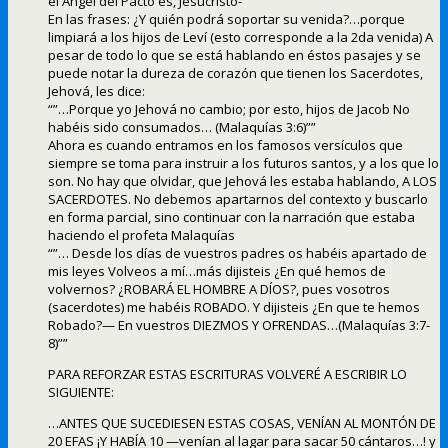
el Ángel del Pacto es, Jesucristo-
En las frases: ¿Y quién podrá soportar su venida?…porque
limpiará a los hijos de Leví (esto corresponde a la 2da venida) A
pesar de todo lo que se está hablando en éstos pasajes y se
puede notar la dureza de corazón que tienen los Sacerdotes,
Jehová, les dice:
“”…Porque yo Jehová no cambio; por esto, hijos de Jacob No
habéis sido consumados… (Malaquías 3:6)””
Ahora es cuando entramos en los famosos versículos que
siempre se toma para instruir a los futuros santos, y a los que lo
son. No hay que olvidar, que Jehová les estaba hablando, A LOS
SACERDOTES. No debemos apartarnos del contexto y buscarlo
en forma parcial, sino continuar con la narración que estaba
haciendo el profeta Malaquías
“”… Desde los días de vuestros padres os habéis apartado de
mis leyes Volveos a mí…más dijisteis ¿En qué hemos de
volvernos? ¿ROBARÁ EL HOMBRE A DÍOS?, pues vosotros
(sacerdotes) me habéis ROBADO. Y dijisteis ¿En que te hemos
Robado?— En vuestros DIEZMOS Y OFRENDAS…(Malaquías 3:7-
8)””
PARA REFORZAR ESTAS ESCRITURAS VOLVERÉ A ESCRIBIR LO
SIGUIENTE:
…ANTES QUE SUCEDIESEN ESTAS COSAS, VENÍAN AL MONTÓN DE
20 EFAS ¡Y HABÍA 10 —venían al lagar para sacar 50 cántaros…! y