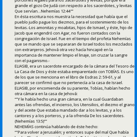
porciones legales para los Sacerdotes y levitas; porque era
grande el gozo De Judá con respecto a los sacerdotes, y levitas
Que servían…Nehemías 12:44″”
En ésta escritura nos muestra la necesidad que había que el
pueblo judío pague los diezmos, para el sostenimiento de los
levitas.-Los amonitas y moabitas, hijos de Ismael, y éste, hijo de
Jacob que engendró con Agar, no fueron contados con la
congregación de Israel. Fue en el tiempo del profeta Nehemías
que se mando que se separaran de Israel todos los mezclados
con extranjeros. Jehová otra vez hacía hincapié en la
importancia de mantener limpio el linaje, sin cruzar la sangre
con el paganismo.-
ELIASIB, era un sacerdote encargado de la cámara del Tesoro de
La Casa de Dios y éste estaba emparentado con TOBÍAS. Es uno
de los que se menciona en el libro de Esdras 2: 59-61, y al
parecer se confirmó que no pertenecía a la casa de Israel.
ELIASIB, por encomienda de su pariente, Tobías, habían hecho
otra cámara en la casa de Jehová:
“”Y le había hecho una gran cámara, en la cual Guardaban
antes las ofrendas, el incienso, los Utensilios, el diezmo el grano
y del aceite Que estaba mandado dar a los levitas, y a los
cantores y a los porteros, y a la ofrenda De los sacerdotes.
(Nehemías 13:5)””
NEHEMÍAS continúa hablando de éste hecho:
“”Para volver a Jerusalén; y entonces supe del mal Que había