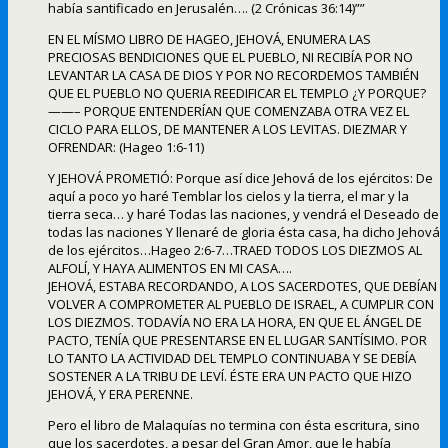
había santificado en Jerusalén…. (2 Crónicas 36:14)””
EN EL MÍSMO LIBRO DE HAGEO, JEHOVÁ, ENUMERA LAS
PRECIOSAS BENDICIONES QUE EL PUEBLO, NI RECIBÍA POR NO
LEVANTAR LA CASA DE DIOS Y POR NO RECORDEMOS TAMBIÉN
QUE EL PUEBLO NO QUERIA REEDIFICAR EL TEMPLO ¿Y PORQUE?
——– PORQUE ENTENDERÍAN QUE COMENZABA OTRA VEZ EL
CICLO PARA ELLOS, DE MANTENER A LOS LEVITAS. DIEZMAR Y
OFRENDAR: (Hageo 1:6-11)
Y JEHOVÁ PROMETIÓ: Porque así dice Jehová de los ejércitos: De
aquí a poco yo haré Temblar los cielos y la tierra, el mar y la
tierra seca… y haré Todas las naciones, y vendrá el Deseado de
todas las naciones Y llenaré de gloria ésta casa, ha dicho Jehová
de los ejércitos…Hageo 2:6-7…TRAED TODOS LOS DIEZMOS AL
ALFOLÍ, Y HAYA ALIMENTOS EN MI CASA….
JEHOVÁ, ESTABA RECORDANDO, A LOS SACERDOTES, QUE DEBÍAN
VOLVER A COMPROMETER AL PUEBLO DE ISRAEL, A CUMPLIR CON
LOS DIEZMOS. TODAVÍA NO ERA LA HORA, EN QUE EL ÁNGEL DE
PACTO, TENÍA QUE PRESENTARSE EN EL LUGAR SANTÍSIMO. POR
LO TANTO LA ACTIVIDAD DEL TEMPLO CONTINUABA Y SE DEBÍA
SOSTENER A LA TRIBU DE LEVÍ. ÉSTE ERA UN PACTO QUE HIZO
JEHOVÁ, Y ERA PERENNE.
Pero el libro de Malaquías no termina con ésta escritura, sino
que los sacerdotes, a pesar del Gran Amor, que le había