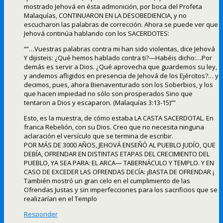
mostrado Jehová en ésta admonición, por boca del Profeta
Malaquías, CONTINUARON EN LA DESOBEDIENCIA, y no
escucharon las palabras de corrección. Ahora se puede ver que
Jehová continúa hablando con los SACERDOTES:
“”…Vuestras palabras contra mi han sido violentas, dice Jehová
Y dijisteis: ¿Qué hemos hablado contra ti?—Habéis dicho:…Por
demás es servir a Dios. ¿Qué aprovecha que guardemos su ley,
y andemos afligidos en presencia de Jehová de los Ejércitos?… y
decimos, pues, ahora Bienaventurado son los Soberbios, y los
que hacen impiedad no sólo son prosperados Sino que
tentaron a Dios y escaparon. (Malaquías 3:13-15)””
Esto, es la muestra, de cómo estaba LA CASTA SACERDOTAL. En
franca Rebelión, con su Dios. Creo que no necesita ninguna
aclaración el versículo que se termina de escribir.
POR MÁS DE 3000 AÑOS, JEHOVÁ ENSEÑÓ AL PUEBLO JUDÍO, QUE
DEBÍA, OFRENDAR EN DISTINTAS ETAPAS DEL CRECIMIENTO DEL
PUEBLO, YA SEA PARA: EL ARCA— TABERNÁCULO Y TEMPLO. Y EN
CASO DE EXCEDER LAS OFRENDAS DECÍA: ¡BASTA DE OFRENDAR ¡
También mostró un gran celo en el cumplimiento de las
Ofrendas Justas y sin imperfecciones para los sacrificios que se
realizarían en el Templo
Responder