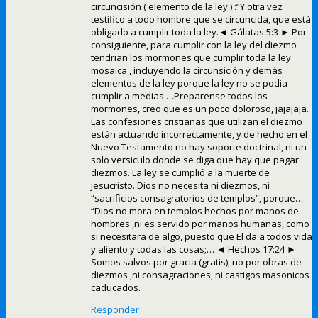
circuncisión ( elemento de la ley ) :”Y otra vez
testifico a todo hombre que se circuncida, que está
obligado a cumplir toda la ley.◄ Gálatas 5:3 ► Por
consiguiente, para cumplir con la ley del diezmo
tendrian los mormones que cumplir toda la ley
mosaica , incluyendo la circunsición y demás
elementos de la ley porque la ley no se podia
cumplir a medias …Preparense todos los
mormones, creo que es un poco doloroso, jajajaja.
Las confesiones cristianas que utilizan el diezmo
están actuando incorrectamente, y de hecho en el
Nuevo Testamento no hay soporte doctrinal, ni un
solo versiculo donde se diga que hay que pagar
diezmos. La ley se cumplió a la muerte de
jesucristo. Dios no necesita ni diezmos, ni
“sacrificios consagratorios de templos”, porque…
“Dios no mora en templos hechos por manos de
hombres ,ni es servido por manos humanas, como
si necesitara de algo, puesto que El da a todos vida
y aliento y todas las cosas;… ◄ Hechos 17:24 ►
Somos salvos por gracia (gratis), no por obras de
diezmos ,ni consagraciones, ni castigos masonicos
caducados.
Responder