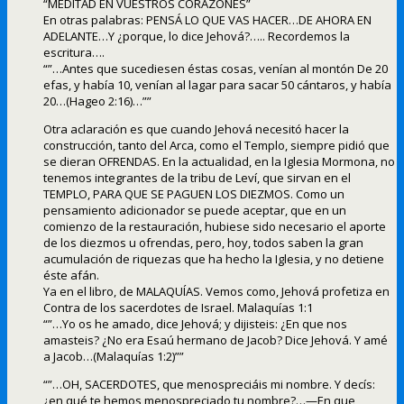
“MEDITAD EN VUESTROS CORAZONES”
En otras palabras: PENSÁ LO QUE VAS HACER…DE AHORA EN
ADELANTE…Y ¿porque, lo dice Jehová?….. Recordemos la
escritura….
“”…Antes que sucediesen éstas cosas, venían al montón De 20
efas, y había 10, venían al lagar para sacar 50 cántaros, y había
20…(Hageo 2:16)…””
Otra aclaración es que cuando Jehová necesitó hacer la
construcción, tanto del Arca, como el Templo, siempre pidió que
se dieran OFRENDAS. En la actualidad, en la Iglesia Mormona, no
tenemos integrantes de la tribu de Leví, que sirvan en el
TEMPLO, PARA QUE SE PAGUEN LOS DIEZMOS. Como un
pensamiento adicionador se puede aceptar, que en un
comienzo de la restauración, hubiese sido necesario el aporte
de los diezmos u ofrendas, pero, hoy, todos saben la gran
acumulación de riquezas que ha hecho la Iglesia, y no detiene
éste afán.
Ya en el libro, de MALAQUÍAS. Vemos como, Jehová profetiza en
Contra de los sacerdotes de Israel. Malaquías 1:1
“”…Yo os he amado, dice Jehová; y dijisteis: ¿En que nos
amasteis? ¿No era Esaú hermano de Jacob? Dice Jehová. Y amé
a Jacob…(Malaquías 1:2)””
“”…OH, SACERDOTES, que menospreciáis mi nombre. Y decís:
¿en qué te hemos menospreciado tu nombre?…—En que