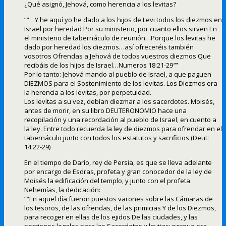
¿Qué asignó, Jehová, como herencia a los levitas?
“”…Y he aquí yo he dado a los hijos de Levi todos los diezmos en
Israel por heredad Por su ministerio, por cuanto ellos sirven En
el ministerio de tabernáculo de reunión…Porque los levitas he
dado por heredad los diezmos…así ofreceréis también
vosotros Ofrendas a Jehová de todos vuestros diezmos Que
recibáis de los hijos de Israel…Numeros 18:21-29″”
Por lo tanto: Jehová mando al pueblo de Israel, a que paguen
DIEZMOS para el Sostenimiento de los levitas. Los Diezmos era
la herencia a los levitas, por perpetuidad.
Los levitas a su vez, debían diezmar a los sacerdotes. Moisés,
antes de morir, en su libro DEUTERONOMIO hace una
recopilación y una recordación al pueblo de Israel, en cuento a
la ley. Entre todo recuerda la ley de diezmos para ofrendar en el
tabernáculo junto con todos los estatutos y sacrificios (Deut:
14:22-29)
En el tiempo de Darío, rey de Persia, es que se lleva adelante
por encargo de Esdras, profeta y gran conocedor de la ley de
Moisés la edificación del templo, y junto con el profeta
Nehemías, la dedicación:
“”En aquel día fueron puestos varones sobre las Cámaras de
los tesoros, de las ofrendas, de las primicias Y de los Diezmos,
para recoger en ellas de los ejidos De las ciudades, y las