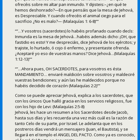
ofrecéis sobre mi altar pan inmundo. Y dijisteis:–¿en qué te
hemos deshonrado?—En que pensáis que la mesa de Jehová,
es Despreciable. Y cuando ofrecéis el animal ciego para el
sacrificio ¿No es malo?— (Malaquías 1: 6-8)””
“”…Y vosotros (sacerdotes) lo habéis profanado cuando decís:
Inmunda es la mesa de Jehová…habéis además dicho: ¡OH, que
fastidio es esto! Y me despreciáis, dice Jehová de los ejércitos; y
trajiste, lo hurtado, ó cojo ó enfermo, y presentaste ofrenda.
¿Aceptaré yo eso de vuestras manos? Dice Jehová…(Malaquías
1:12-13)””
“”…Ahora pues, OH SACERDOTES, para vosotros es ésta
MANDAMIENTO… enviaré maldición sobre vosotros y maldeciré
vuestras bendiciones; y aún las he maldecidos porque no
habéis decidido de corazón (Malaquías 2:2)””
Como se puede apreciar Jehová, explica a los sacerdotes, que
con los únicos Que halló gracia en los servicios religiosos, fue
con los hijo de Levi: (Malaquías 2:5-8)
Jehová, les hace un resumen a los Sacerdotes desde Jacob,
hasta sus días y les recuerda una vez más cuál es la razón de
tanto Celo de su parte, por Israel. Le adelanta que en los
postreros días vendrá un mensajero (Juan, el Bautista), y se
llegará en el templo el ANGEL DEL PACTO. Como ya es conocido,